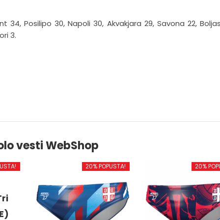
34, Posilipo 30, Napoli 30, Akvakjara 29, Savona 22, Boljas
ri 3.
olo vesti WebShop
USTA!
20% POPUSTA!
20% POP
ri
E)