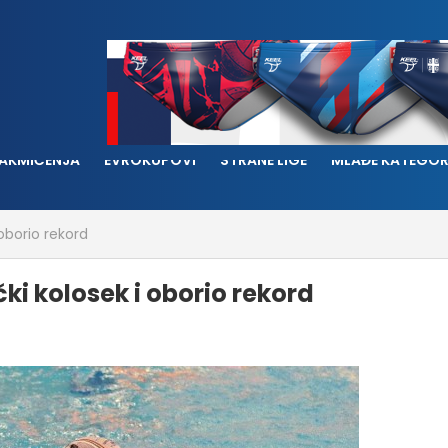
AKMIČENJA
EVROKUPOVI
STRANE LIGE
MLAĐE KATEGOR
oborio rekord
ki kolosek i oborio rekord