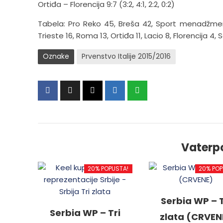
Ortiđa – Florencija 9:7 (3:2, 4:1, 2:2, 0:2)
Tabela: Pro Reko 45, Breša 42, Sport menadžment 
Trieste 16, Roma 13, Ortiđa 11, Lacio 8, Florencija 4, So
Oznake
Prvenstvo Italije 2015/2016
Vaterp
20% POPUSTA!
20% POP
Serbia WP – T
Serbia WP – Tri
zlata (CRVEN