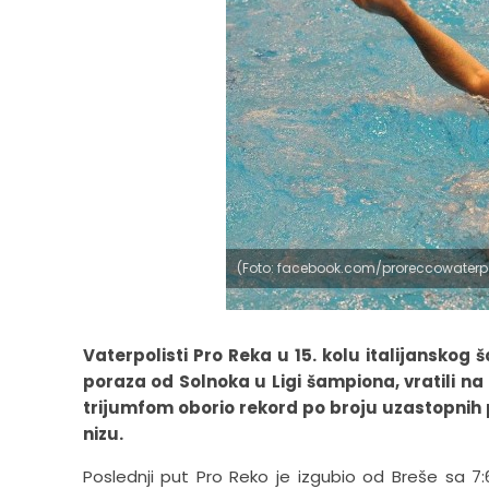
(Foto: facebook.com/proreccowaterpo
Vaterpolisti Pro Reka u 15. kolu italijanskog 
poraza od Solnoka u Ligi šampiona, vratili na
trijumfom oborio rekord po broju uzastopnih 
nizu.
Poslednji put Pro Reko je izgubio od Breše sa 7:6