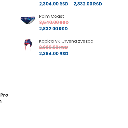
Raspon
cena:
2,304.00
RSD
–
2,832.00
RSD
da.
cena:
od
Palm Coast
od
2,880.00 RS
3,540.00
RSD
2,304.00 RS
do
2,832.00
RSD
do
3,540.00 RS
2,832.00 RSD
Kapica VK Crvena zvezda
2,980.00
RSD
2,384.00
RSD
 Pro
n