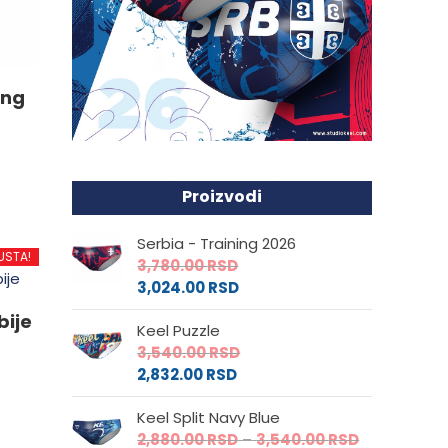
ing
Proizvodi
d
Serbia - Training 2026
USTA!
3,780.00
RSD
3,024.00
RSD
.
bije
Keel Puzzle
3,540.00
RSD
2,832.00
RSD
e
Keel Split Navy Blue
Raspon
2,880.00
RSD
–
3,540.00
RSD