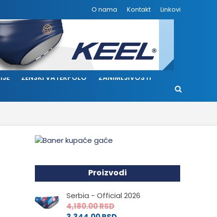
O nama
Kontakt
Linkovi
IJE
ŽENSKI VATERPOLO
ZANIMLJIVOSTI
Proizvodi
Serbia - Official 2026
4,180.00
RSD
3,344.00
RSD