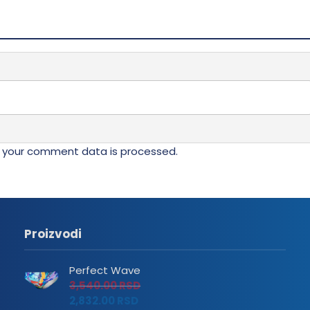
 your comment data is processed.
Proizvodi
Perfect Wave
3,540.00
RSD
2,832.00
RSD