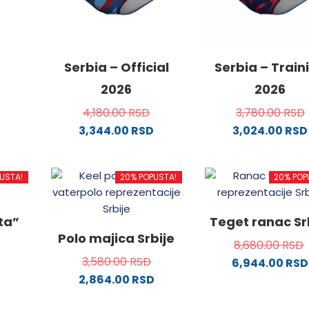
od
Serbia – Official
Serbia – Train
2026
2026
4,180.00
RSD
3,780.00
RSD
.
3,344.00
RSD
3,024.00
RSD
Ovaj
Ovaj
proizvod
proizvo
USTA!
20% POPUSTA!
20% POP
ima
ima
ne
više
više
varijanti.
varijanti
ata”
Teget ranac Sr
Opcije
Opcije
da.
Polo majica Srbije
8,680.00
RSD
mogu
mogu
3,580.00
RSD
6,944.00
RSD
biti
biti
2,864.00
RSD
izabrane
izabran
od
na
Ovaj
na