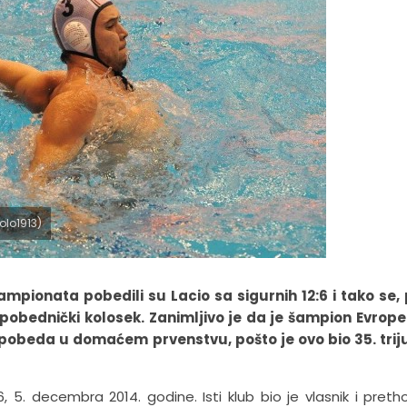
lo1913)
šampionata pobedili su Lacio sa sigurnih 12:6 i tako se,
 pobednički kolosek. Zanimljivo je da je šampion Evrop
pobeda u domaćem prvenstvu, pošto je ovo bio 35. trij
, 5. decembra 2014. godine. Isti klub bio je vlasnik i pret