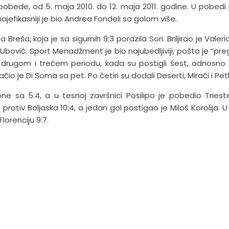
 pobede, od 5. maja 2010. do 12. maja 2011. godine. U pobedi 
ajefikasniji je bio Andrea Fondeli sa golom više.
a Breša, koja je sa sigurnih 9:3 porazila Sori. Briljirao je Valeri
Ubović. Sport Menadžment je bio najubedljiviji, pošto je “pre
u drugom i trećem periodu, kada su postigli šest, odnosn
io je Di Soma sa pet. Po četiri su dodali Deserti, Mirači i Pet
 sa 5:4, a u tesnoj završnici Posilipo je pobedio Trieste 
rotiv Boljaska 10:4, a jedan gol postigao je Miloš Korolija. U
lorenciju 9:7.