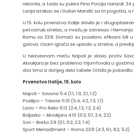
rekorda, a tada su puleni Pina Porcija nanizali 34
Lacija istakao se i Dušan Mandić sa tri pogotka, a n
U 15. kolu prvenstva Italije slavila je i drugoplasiran
petostruki strelac, a mrežu je zatresao i Nemanja 
Romu sa 23:8. Domaći su posebno efikasni bili 
golova. Osam igrača se upisalo u strelce, a prednjač
U neizvesnom meču Napoli je slavio protiv Savone
Akvakjara je bez problema trijumfovala u gostima p
dva tima iz donjeg dela tabele Ortiđa je pobedila F
Prvenstvo Italije, 15. kolo
Napoli – Savona 5:4 (1:1, 1:0, 2:1, 1:2)
Posilipo – Trieste 11:10 (5:4, 4:2, 1:3, 1:1)
Lacio – Pro Reko 6:12 (2:4, 1:2, 1:2, 2:4)
Boljasko – Akvakjara 4:10 (0:3, 0:1, 2:4, 2:2)
Sori – Breša 3:9 (0:1, 0:2, 2:2, 1:4)
Sport Menadžment – Roma 23:8 (4:3, 6:1, 8:2, 5:2)