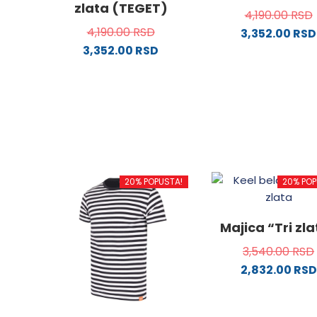
zlata (TEGET)
4,190.00
RSD
4,190.00
RSD
3,352.00
RSD
3,352.00
RSD
Ovaj
Ovaj
proizv
proizvod
ima
ima
više
više
varijanti
varijanti.
Opcije
Opcije
mogu
mogu
biti
20% POPUSTA!
20% POP
biti
izabra
izabrane
na
na
stranici
Majica “Tri zl
stranici
proizvo
3,540.00
RSD
proizvoda.
2,832.00
RSD
Ovaj
proizv