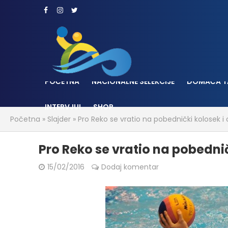
POČETNA
NACIONALNE SELEKCIJE
DOMAĆA T
INTERVJUI
SHOP
Početna
»
Slajder
»
Pro Reko se vratio na pobednički kolosek i 
Pro Reko se vratio na pobednič
15/02/2016
Dodaj komentar