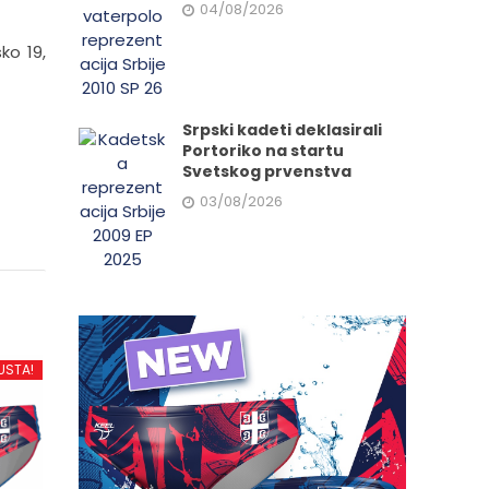
04/08/2026
ko 19,
Srpski kadeti deklasirali
Portoriko na startu
Svetskog prvenstva
03/08/2026
USTA!