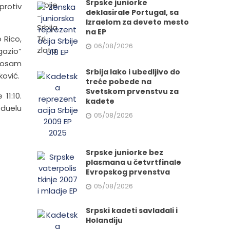
Srpske juniorke
protiv
deklasirale Portugal, sa
Izraelom za deveto mesto
na EP
o Rico,
06/08/2026
gazio”
o osam
Srbija lako i ubedljivo do
ković.
treće pobede na
Svetskom prvenstvu za
11:10.
kadete
 duelu
05/08/2026
Srpske juniorke bez
plasmana u četvrtfinale
Evropskog prvenstva
05/08/2026
Srpski kadeti savladali i
Holandiju