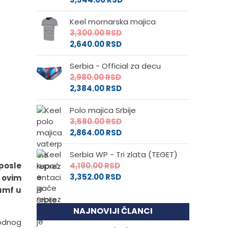
Keel mornarska majica
3,300.00
RSD
2,640.00
RSD
Serbia - Official za decu
2,980.00
RSD
2,384.00
RSD
Polo majica Srbije
3,580.00
RSD
2,864.00
RSD
Serbia WP - Tri zlata (TEGET)
 posle
4,190.00
RSD
3,352.00
RSD
e ovim
umf u
NAJNOVIJI ČLANCI
hodnog