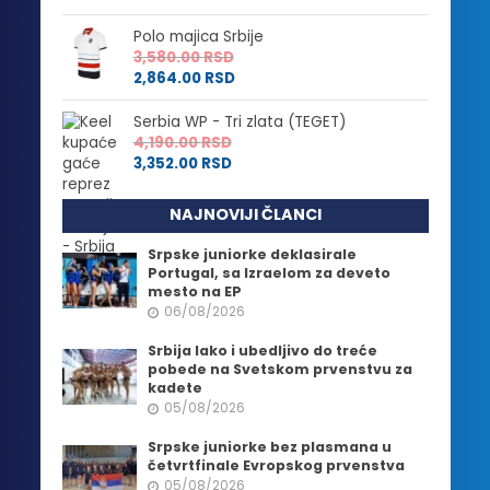
Polo majica Srbije
3,580.00
RSD
2,864.00
RSD
Serbia WP - Tri zlata (TEGET)
4,190.00
RSD
3,352.00
RSD
NAJNOVIJI ČLANCI
Srpske juniorke deklasirale
Portugal, sa Izraelom za deveto
mesto na EP
06/08/2026
Srbija lako i ubedljivo do treće
pobede na Svetskom prvenstvu za
kadete
05/08/2026
Srpske juniorke bez plasmana u
četvrtfinale Evropskog prvenstva
05/08/2026