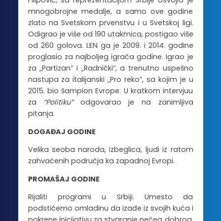
Filipović, sa reprezentacijom Srbije osvojio je
mnogobrojne medalje, a samo ove godine
zlato na Svetskom prvenstvu i u Svetskoj ligi.
Odigrao je više od 190 utakmica, postigao više
od 260 golova. LEN ga je 2009. i 2014. godine
proglasio za najboljeg igrača godine. Igrao je
za „Partizan” i „Radnički”, a trenutno uspešno
nastupa za italijanski „Pro reko”, sa kojim je u
2015. bio šampion Evrope. U kratkom intervjuu
za
“Politiku”
odgovarao je na zanimljiva
pitanja.
DOGAĐAJ GODINE
Velika seoba naroda, izbeglica, ljudi iz ratom
zahvaćenih područja ka zapadnoj Evropi.
PROMAŠAJ GODINE
Rijaliti programi u Srbiji. Umesto da
podstičemo omladinu da izađe iz svojih kuća i
pokrene inicijativu za stvaranje nečeg dobrog,