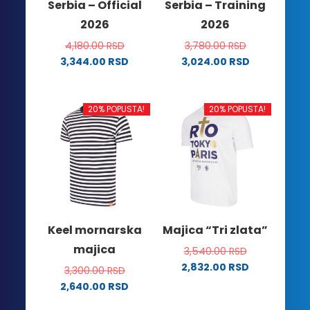
Serbia – Official
Serbia – Training
stranici
proizvoda.
2026
2026
proizvoda.
4,180.00
RSD
3,780.00
RSD
3,344.00
RSD
3,024.00
RSD
Ovaj
Ovaj
proizvod
proizvod
ima
ima
20% POPUSTA!
20% POPUSTA!
više
više
varijanti.
varijanti.
Opcije
Opcije
mogu
mogu
biti
biti
izabrane
izabrane
na
na
Keel mornarska
Majica “Tri zlata”
stranici
stranici
majica
3,540.00
RSD
proizvoda.
proizvoda.
2,832.00
RSD
3,300.00
RSD
Ovaj
2,640.00
RSD
proizvod
Ovaj