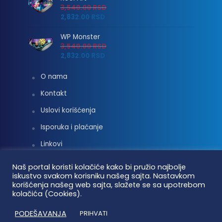
3,540.00
RSD
2,832.00
RSD
WP Monster
3,540.00
RSD
2,832.00
RSD
O nama
Kontakt
Uslovi korišćenja
Isporuka i plaćanje
Linkovi
Moj nalog
Naš portal koristi kolačiće kako bi pružio najbolje
iskustvo svakom korisniku našeg sajta. Nastavkom
korišćenja našeg web sajta, slažete se sa upotrebom
kolačića (Cookies).
Vaterpolo vesti © 2026. Sva prava zadržana.
PODEŠAVANJA
PRIHVATI