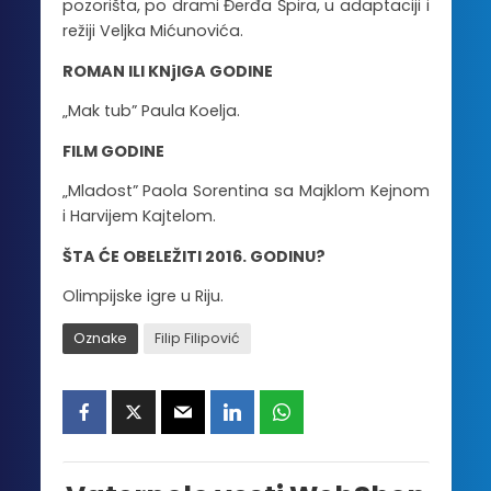
pozorišta, po drami Đerđa Špira, u adaptaciji i
režiji Veljka Mićunovića.
ROMAN ILI KNjIGA GODINE
„Mak tub” Paula Koelja.
FILM GODINE
„Mladost” Paola Sorentina sa Majklom Kejnom
i Harvijem Kajtelom.
ŠTA ĆE OBELEŽITI 2016. GODINU?
Olimpijske igre u Riju.
Oznake
Filip Filipović