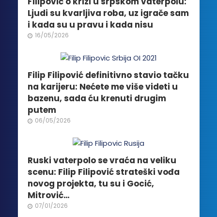
Filipović o krizi u srpskom vaterpolu:
izabrane
Ljudi su kvarljiva roba, uz igrače sam
na
i kada su u pravu i kada nisu
stranici
16/05/2026
proizvoda.
Filip Filipović definitivno stavio tačku
na karijeru: Nećete me više videti u
bazenu, sada ću krenuti drugim
putem
06/05/2026
Ruski vaterpolo se vraća na veliku
scenu: Filip Filipović strateški vođa
novog projekta, tu su i Gocić,
Mitrović…
07/01/2026