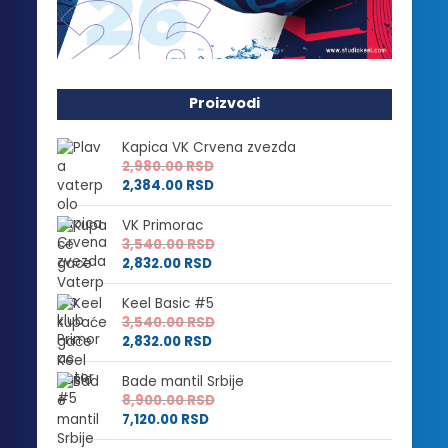
Proizvodi
Kapica VK Crvena zvezda
2,980.00
RSD
2,384.00
RSD
VK Primorac
3,540.00
RSD
2,832.00
RSD
Keel Basic #5
3,540.00
RSD
2,832.00
RSD
Bade mantil Srbije
8,900.00
RSD
7,120.00
RSD