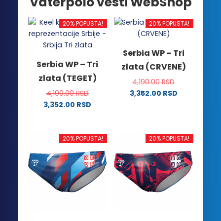
Vaterpolo vesti WebShop
20% POPUSTA!
20% POPUSTA!
Serbia WP – Tri
Serbia WP – Tri
zlata (CRVENE)
zlata (TEGET)
4,190.00
RSD
4,190.00
RSD
3,352.00
RSD
Ovaj
3,352.00
RSD
Ovaj
proizvod
proizvod
ima
ima
više
20% POPUSTA!
20% POPUSTA!
više
varijanti.
varijanti.
Opcije
Opcije
mogu
mogu
biti
biti
izabrane
izabrane
na
na
stranici