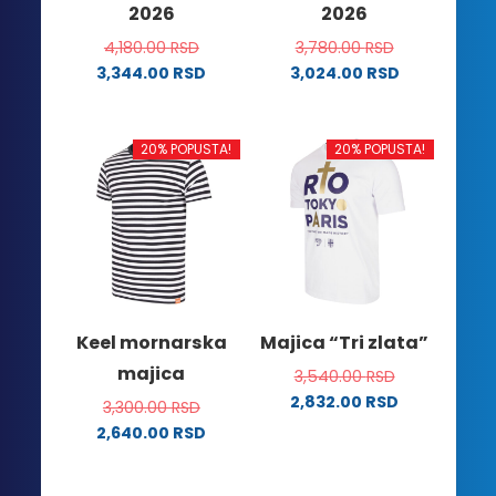
2026
2026
proizvoda.
4,180.00
RSD
3,780.00
RSD
3,344.00
RSD
3,024.00
RSD
Ovaj
Ovaj
proizvod
proizvod
ima
ima
20% POPUSTA!
20% POPUSTA!
više
više
varijanti.
varijanti.
Opcije
Opcije
mogu
mogu
biti
biti
izabrane
izabrane
na
na
Keel mornarska
Majica “Tri zlata”
stranici
stranici
majica
3,540.00
RSD
proizvoda.
proizvoda.
2,832.00
RSD
3,300.00
RSD
Ovaj
2,640.00
RSD
proizvod
Ovaj
ima
proizvod