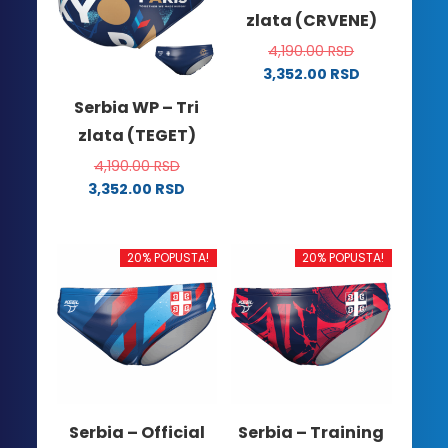
zlata (CRVENE)
4,190.00
RSD
3,352.00
RSD
Ovaj
Serbia WP – Tri
proizvod
zlata (TEGET)
ima
više
4,190.00
RSD
varijanti.
3,352.00
RSD
Ovaj
Opcije
proizvod
mogu
ima
biti
20% POPUSTA!
20% POPUSTA!
više
izabrane
varijanti.
na
Opcije
stranici
mogu
proizvoda.
biti
izabrane
na
Serbia – Official
Serbia – Training
stranici