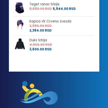
Teget ranac Srbije
8,680.00
RSD
6,944.00
RSD
Kapica VK Crvena zvezda
2,980.00
RSD
2,384.00
RSD
Duks Srbija
4,500.00
RSD
3,600.00
RSD