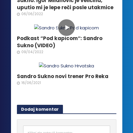
Sukno: Igor Milanović je veličina,
na
uputio mi je lepe reči posle utakmice
stranici
06/06/2022
proizvoda.
Podkast “Pod kapicom“: Sandro
Sukno (VIDEO)
09/04/2022
Sandro Sukno novi trener Pro Reka
16/06/2021
Dodaj komentar