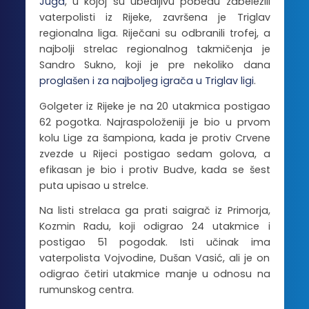
Juga
, u kojoj su ubedljivu pobedu zabeležili
vaterpolisti iz Rijeke, završena je Triglav
regionalna liga. Riječani su odbranili trofej, a
najbolji strelac regionalnog takmičenja je
Sandro Sukno, koji je pre nekoliko dana
proglašen i za najboljeg igrača u Triglav ligi
.
Golgeter iz Rijeke je na 20 utakmica postigao
62 pogotka. Najraspoloženiji je bio u prvom
kolu Lige za šampiona, kada je protiv Crvene
zvezde u Rijeci postigao sedam golova, a
efikasan je bio i protiv Budve, kada se šest
puta upisao u strelce.
Na listi strelaca ga prati saigrač iz Primorja,
Kozmin Radu, koji odigrao 24 utakmice i
postigao 51 pogodak. Isti učinak ima
vaterpolista Vojvodine, Dušan Vasić, ali je on
odigrao četiri utakmice manje u odnosu na
rumunskog centra.