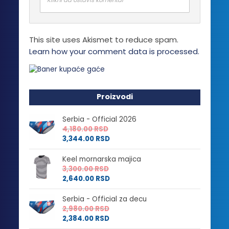
Klikni da ostaviš komentar
This site uses Akismet to reduce spam.
Learn how your comment data is processed.
Proizvodi
Serbia - Official 2026
4,180.00
RSD
3,344.00
RSD
Keel mornarska majica
3,300.00
RSD
2,640.00
RSD
Serbia - Official za decu
2,980.00
RSD
2,384.00
RSD