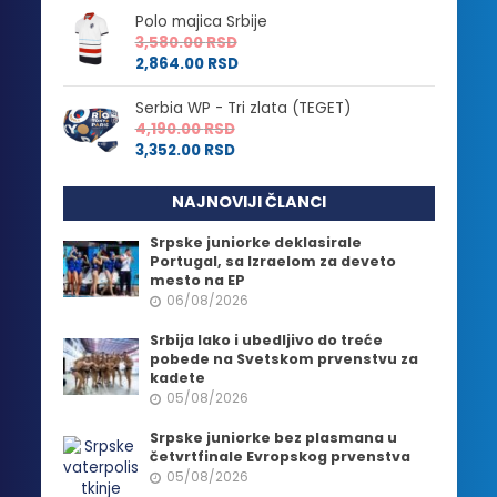
Polo majica Srbije
3,580.00
RSD
2,864.00
RSD
Serbia WP - Tri zlata (TEGET)
4,190.00
RSD
3,352.00
RSD
NAJNOVIJI ČLANCI
Srpske juniorke deklasirale
Portugal, sa Izraelom za deveto
mesto na EP
06/08/2026
Srbija lako i ubedljivo do treće
pobede na Svetskom prvenstvu za
kadete
05/08/2026
Srpske juniorke bez plasmana u
četvrtfinale Evropskog prvenstva
05/08/2026