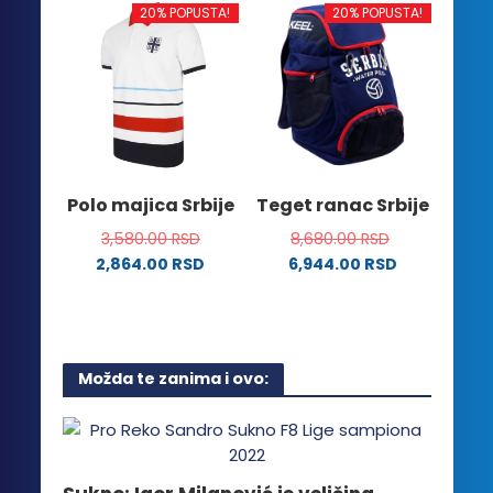
više
ima
20% POPUSTA!
20% POPUSTA!
varijanti.
više
Opcije
varijanti.
mogu
Opcije
biti
mogu
izabrane
biti
na
izabrane
stranici
na
Polo majica Srbije
Teget ranac Srbije
proizvoda.
stranici
3,580.00
RSD
8,680.00
RSD
proizvoda.
2,864.00
RSD
6,944.00
RSD
Ovaj
proizvod
ima
više
Možda te zanima i ovo:
varijanti.
Opcije
mogu
biti
izabrane