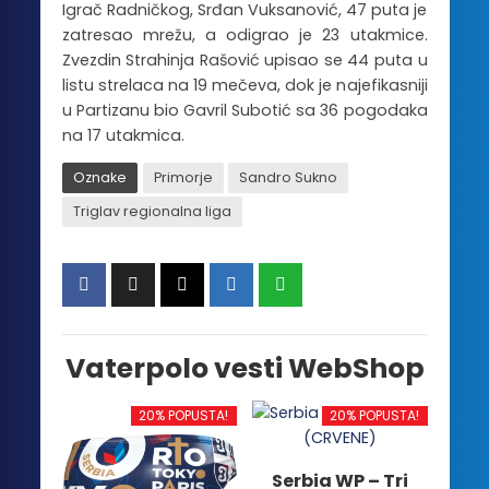
Igrač Radničkog, Srđan Vuksanović, 47 puta je
zatresao mrežu, a odigrao je 23 utakmice.
Zvezdin Strahinja Rašović upisao se 44 puta u
listu strelaca na 19 mečeva, dok je najefikasniji
u Partizanu bio Gavril Subotić sa 36 pogodaka
na 17 utakmica.
Oznake
Primorje
Sandro Sukno
Triglav regionalna liga
Vaterpolo vesti WebShop
20% POPUSTA!
20% POPUSTA!
Serbia WP – Tri