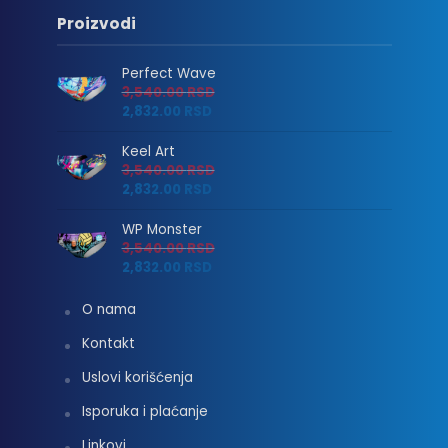
Proizvodi
Perfect Wave
3,540.00
RSD
2,832.00
RSD
Keel Art
3,540.00
RSD
2,832.00
RSD
WP Monster
3,540.00
RSD
2,832.00
RSD
O nama
Kontakt
Uslovi korišćenja
Isporuka i plaćanje
Linkovi