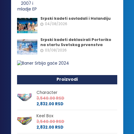
Srpski kadeti savladali i Holandiju
04/08/2026
Srpski kadeti deklasirali Portoriko
na startu Svetskog prvenstva
03/08/2026
Proizvodi
Character
3,540.00
RSD
2,832.00
RSD
Keel Box
3,540.00
RSD
2,832.00
RSD