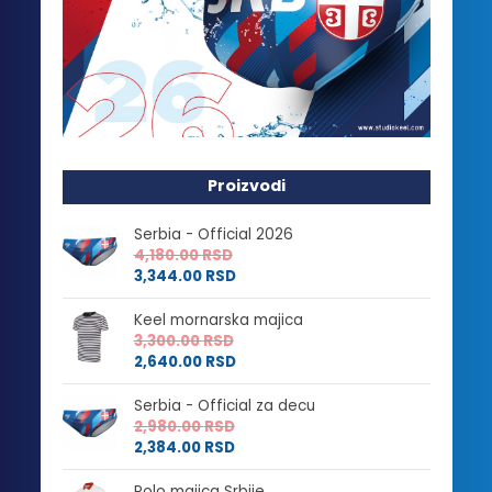
Proizvodi
Serbia - Official 2026
4,180.00
RSD
3,344.00
RSD
Keel mornarska majica
3,300.00
RSD
2,640.00
RSD
Serbia - Official za decu
2,980.00
RSD
2,384.00
RSD
Polo majica Srbije