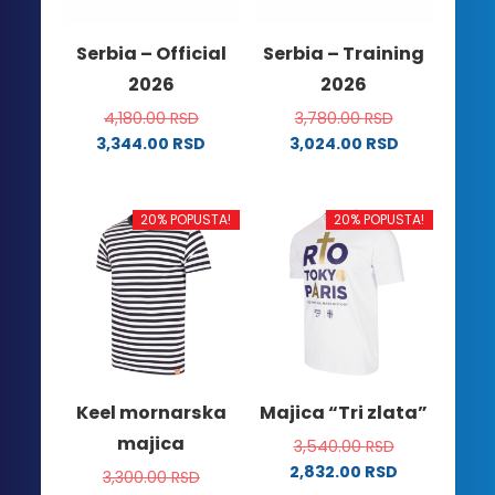
izabrane
na
Serbia – Official
Serbia – Training
stranici
2026
2026
proizvoda.
4,180.00
RSD
3,780.00
RSD
3,344.00
RSD
3,024.00
RSD
Ovaj
Ovaj
proizvod
proizvod
ima
ima
20% POPUSTA!
20% POPUSTA!
više
više
varijanti.
varijanti.
Opcije
Opcije
mogu
mogu
biti
biti
izabrane
izabrane
na
na
Keel mornarska
Majica “Tri zlata”
stranici
stranici
majica
3,540.00
RSD
proizvoda.
proizvoda.
2,832.00
RSD
3,300.00
RSD