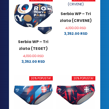
Serbia WP – Tri
zlata (CRVENE)
4,190.00
RSD
3,352.00
RSD
Ovaj
Serbia WP – Tri
proizvod
zlata (TEGET)
ima
više
4,190.00
RSD
varijanti.
3,352.00
RSD
Ovaj
Opcije
proizvod
mogu
ima
biti
20% POPUSTA!
20% POPUSTA!
više
izabrane
varijanti.
na
Opcije
stranici
mogu
proizvoda.
biti