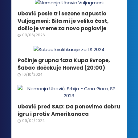
mogu
biti
Ubović posle tri sezone napustio
izabrane
Vuljagmeni: Bila mi je velika čast,
na
došlo je vreme za novo poglavlje
stranici
08/06/2026
proizvoda.
Počinje grupna faza Kupa Evrope,
Šabac dočekuje Honved (20:00)
10/10/2024
Ubović pred SAD: Da ponovimo dobru
igru i protiv Amerikanaca
09/02/2024