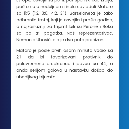
Evrope, osvojili su po 11. put španski Kup kralja,
pošto su u nedeljnom finalu savladali Mataro
sa 11:5 (1:2, 3:0, 4:2, 3:1). Barseloneta je tako
odbranila trofej, koji je osvojila i prošle godine,
a najzaslužniji za trijumf bili su Perone i Roka
sa po tri pogotka. Naš reprezentativac,
Nemanja Ubović, bio je dva puta precizan.
Mataro je posle prvih osam minuta vodio sa
2:1, da bi favorizovani protivnik do
poluvremena preokrenuo i poveo sa 4:2, a
onda serijom golova u nastavku došao do
ubedljivog trijumfa.