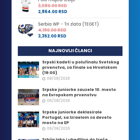
3,580.00
RSD
2,864.00
RSD
Serbia WP - Tri zlata (TEGET)
4,190.00
RSD
3,352.00
RSD
NAJNOVIJI ČLANCI
Srpski kadeti u polufinalu Svetskog
prvenstva, za finale sa Hrvatskom
(19:00)
08/08/2026
Srpske juniorke zauzele 10. mesto
na Evropskom prvenstvu
06/08/2026
Srpske juniorke deklasirale
Portugal, sa Izraelom za deveto
mesto na EP
06/08/2026
Srbija lako i ubedljivo do treće