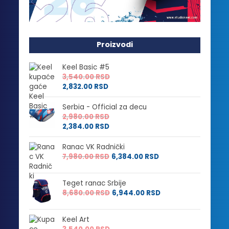
Proizvodi
Keel Basic #5
3,540.00
RSD
2,832.00
RSD
Serbia - Official za decu
2,980.00
RSD
2,384.00
RSD
Ranac VK Radnički
7,980.00
RSD
6,384.00
RSD
Teget ranac Srbije
8,680.00
RSD
6,944.00
RSD
Keel Art