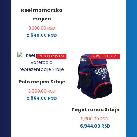
proizvod
na
na
Keel mornarska
ima
stranici
stranici
majica
više
proizvoda.
proizvoda.
varijanti.
3,300.00
RSD
Opcije
2,640.00
RSD
mogu
Ovaj
biti
proizvod
izabrane
ima
20% POPUSTA!
20% POPUSTA!
na
više
stranici
varijanti.
proizvoda.
Opcije
Polo majica Srbije
mogu
3,580.00
RSD
biti
2,864.00
RSD
izabrane
Ovaj
na
Teget ranac Srbije
proizvod
stranici
ima
8,680.00
RSD
proizvoda.
više
6,944.00
RSD
varijanti.