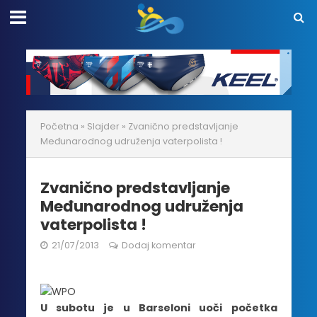
Početna
»
Slajder
»
Zvanično predstavljanje
Međunarodnog udruženja vaterpolista !
Zvanično predstavljanje
Međunarodnog udruženja
vaterpolista !
21/07/2013
Dodaj komentar
U subotu je u Barseloni uoči početka