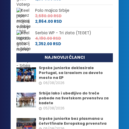
Polo majica Srbije
3,580.00
RSD
2,864.00
RSD
Serbia WP - Tri zlata (TEGET)
4,190.00
RSD
3,352.00
RSD
NAJNOVIJI ČLANCI
Srpske juniorke deklasirale
Portugal, sa Izraelom za deveto
mesto na EP
06/08/2026
Srbija lako i ubedljivo do treće
pobede na Svetskom prvenstvu za
kadete
05/08/2026
Srpske juniorke bez plasmana u
četvrtfinale Evropskog prvenstva
05/08/2026