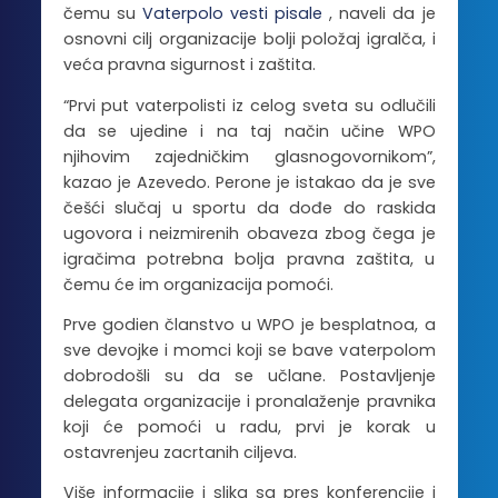
čemu su
Vaterpolo vesti pisale
, naveli da je
osnovni cilj organizacije bolji položaj igralča, i
veća pravna sigurnost i zaštita.
“Prvi put vaterpolisti iz celog sveta su odlučili
da se ujedine i na taj način učine WPO
njihovim zajedničkim glasnogovornikom”,
kazao je Azevedo. Perone je istakao da je sve
češći slučaj u sportu da dođe do raskida
ugovora i neizmirenih obaveza zbog čega je
igračima potrebna bolja pravna zaštita, u
čemu će im organizacija pomoći.
Prve godien članstvo u WPO je besplatnoa, a
sve devojke i momci koji se bave vaterpolom
dobrodošli su da se učlane. Postavljenje
delegata organizacije i pronalaženje pravnika
koji će pomoći u radu, prvi je korak u
ostavrenjeu zacrtanih ciljeva.
Više informacije i slika sa pres konferencije i