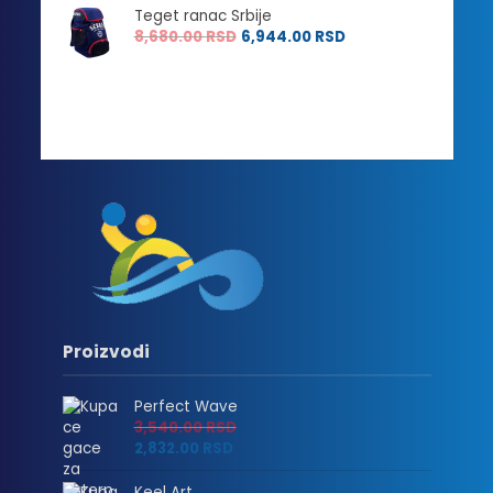
Teget ranac Srbije
8,680.00
RSD
6,944.00
RSD
Proizvodi
Perfect Wave
3,540.00
RSD
2,832.00
RSD
Keel Art