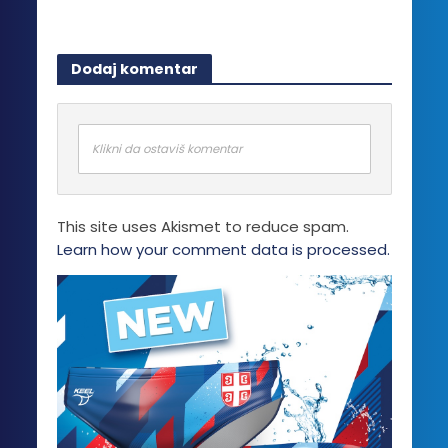
Opcije
mogu
biti
Dodaj komentar
izabrane
na
stranici
proizvoda.
Klikni da ostaviš komentar
This site uses Akismet to reduce spam.
Learn how your comment data is processed.