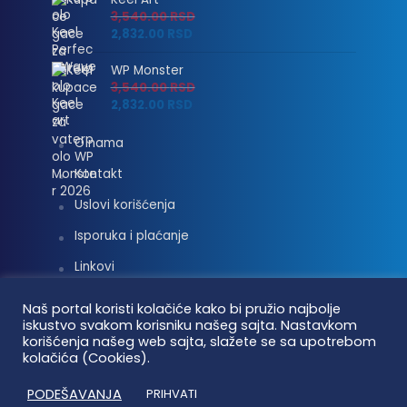
3,540.00
RSD
2,832.00
RSD
WP Monster
3,540.00
RSD
2,832.00
RSD
O nama
Kontakt
Uslovi korišćenja
Isporuka i plaćanje
Linkovi
Moj nalog
Naš portal koristi kolačiće kako bi pružio najbolje
iskustvo svakom korisniku našeg sajta. Nastavkom
korišćenja našeg web sajta, slažete se sa upotrebom
kolačića (Cookies).
Vaterpolo vesti © 2026. Sva prava zadržana.
PODEŠAVANJA
PRIHVATI