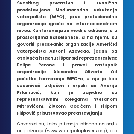
Svestkog prvenstva i zvanično
predstavljena Međunarodno udruženje
vaterpolista (WPO), prvo profesionalna
organizacija igrača na internacionalnom
nivou. Konferencija za medije održana je u
prostorijama Barselonete, a na njemu su
govorili predsednik organizacije Američki
vaterpolista Antoni Azevedo, jedan od
osnivača istaknuti španski reprezentativac
Felipe Perone i pravni zastupnik
organizacije Alesandro Oliverio. Od
početka formiranja WPO-a, u nju je kao
suosnivač ukljušen i srpski as Andrija
Prlainović, koji je zajedno sa
reprezentativnim kolegama Stefanom
Mitrovićem, Živkom Gocićem i Filipom
Filipović prisustvovao predstavljanju.
Govornici su, kako je i ranije isticano na sajtu
organizacije (www.waterpoloplayers.org), a o