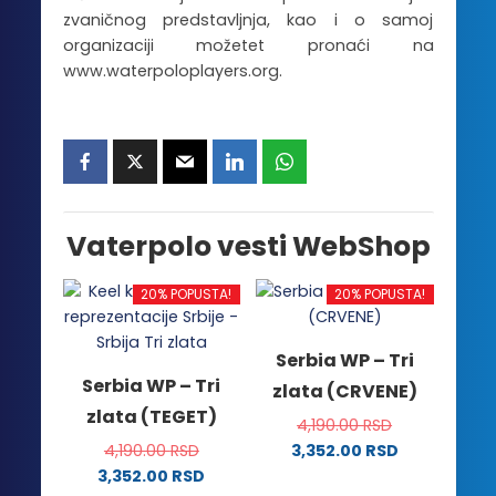
zvaničnog predstavljnja, kao i o samoj
organizaciji možetet pronaći na
www.waterpoloplayers.org.
Vaterpolo vesti WebShop
20% POPUSTA!
20% POPUSTA!
Serbia WP – Tri
Serbia WP – Tri
zlata (CRVENE)
zlata (TEGET)
4,190.00
RSD
4,190.00
RSD
3,352.00
RSD
Ovaj
3,352.00
RSD