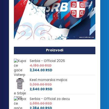
Proizvodi
Serbia - Official 2026
4,180.00
RSD
3,344.00
RSD
Keel mornarska majica
3,300.00
RSD
2,640.00
RSD
Serbia - Official za decu
2,980.00
RSD
2,384.00
RSD