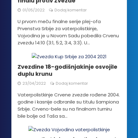
finalu protiv Zvezde
01/05/2022
Dodaj komentar
U prvom meču finalne serije plej-ofa
Prvenstva Srbije za vaterpolistkinje,
Vojvodina je u Novom Sadu pobedila Crvenu
zvezdu 14:10 (3:1, 5:2, 3:4, 3:3). U...
Zvezdine 18-godišnjakinje osvojile
duplu krunu
23/04/2022
Dodaj komentar
Vaterpolistkinje Crvene zvezde rođene 2004.
godine i kasnije odbranile su titulu šampiona
Srbije. Crveno-bele su na finalnom turniru
bile bolje od Taša sa...