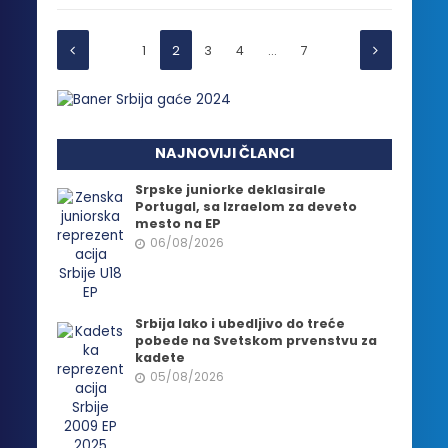
1
2
3
4
…
7
NAJNOVIJI ČLANCI
Srpske juniorke deklasirale
Portugal, sa Izraelom za deveto
mesto na EP
06/08/2026
Srbija lako i ubedljivo do treće
pobede na Svetskom prvenstvu za
kadete
05/08/2026