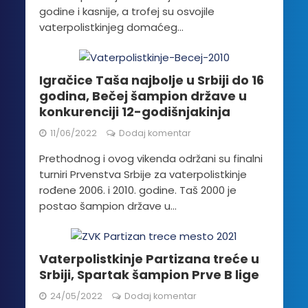
godine i kasnije, a trofej su osvojile
vaterpolistkinjeg domaćeg...
Igračice Taša najbolje u Srbiji do 16
godina, Bečej šampion države u
konkurenciji 12-godišnjakinja
11/06/2022
Dodaj komentar
Prethodnog i ovog vikenda održani su finalni
turniri Prvenstva Srbije za vaterpolistkinje
rođene 2006. i 2010. godine. Taš 2000 je
postao šampion države u...
Vaterpolistkinje Partizana treće u
Srbiji, Spartak šampion Prve B lige
24/05/2022
Dodaj komentar