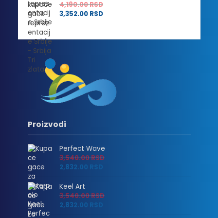
4,190.00
RSD
3,352.00
RSD
Proizvodi
Perfect Wave
3,540.00
RSD
2,832.00
RSD
Keel Art
3,540.00
RSD
2,832.00
RSD