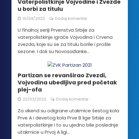
Vaterpolistkinje Vojvodine i Zvezde
u borbi za titulu
10/04/2022
Dodaj komentar
U finalnoj seriji Prvenstva Srbije za
vaterpolistkinje igraće Vojvodina i Crvena
zvezda, koje su se za titulu borile i prošle
sezone. I dok su Novosađanke...
Partizan se revanširao Zvezdi,
Vojvodina ubedljiva pred početak
plej-ofa
22/03/2022
Dodaj komentar
Za vikend su odigrane utakmice šestog kola
Prve A i devetog kola Prve B lige Srbije za
vaterpolistkinje i to su ujedno bile poslednje
utakmice u Prvoj A ligi...