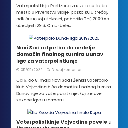
Vaterpolistkinje Partizana zauzele su treće
mesto u Prvenstvu Srbije, pošto su u trećoj,
odlučujućuoj utakmici, pobedile Taš 2000 sa
ubedljivih 29:3. Crno-bele...
Novi Sad od petka do nedelje
domaćin finalnog turnira Dunav
lige za vaterpolistkinje
05/05/2022
Dodaj komentar
Od 6. do 8. maja Novi Sad i Ženski vaterpolo
klub Vojvodina biće domaćini finalnog turnira
Dunav lige za vaterpolistkinje, koji se ove
sezone igra u formatu...
Vaterpolistkinje Vojvodine povele u