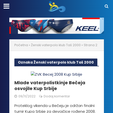
Početna
»
Ženski vaterpolo klub Taš 2000
»
Strana 2
Oznaka Ženski vaterpolo klub Taš 2000
Mlade vaterpolistkinje Bečeja
osvojile Kup Srbije
09/11/2022
Dodaj komentar
Proteklog vikenda u Bečeju je održan finalni
turnir Kupa Srbije za devojčice rođene 2008.