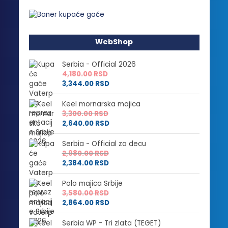
WebShop
Serbia - Official 2026
4,180.00
RSD
3,344.00
RSD
Keel mornarska majica
3,300.00
RSD
2,640.00
RSD
Serbia - Official za decu
2,980.00
RSD
2,384.00
RSD
Polo majica Srbije
3,580.00
RSD
2,864.00
RSD
Serbia WP - Tri zlata (TEGET)