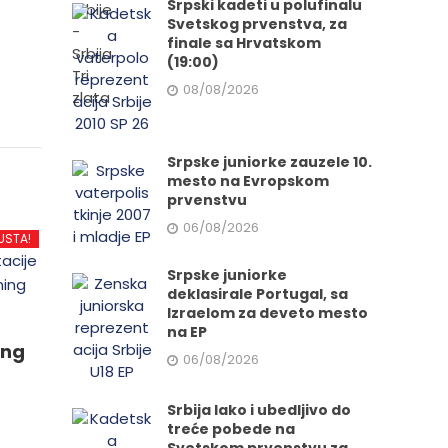
Srpski kadeti u polufinalu
Svetskog prvenstva, za
finale sa Hrvatskom
(19:00)
08/08/2026
Srpske juniorke zauzele 10.
mesto na Evropskom
prvenstvu
06/08/2026
USTA!
Srpske juniorke
deklasirale Portugal, sa
Izraelom za deveto mesto
na EP
ing
06/08/2026
Srbija lako i ubedljivo do
treće pobede na