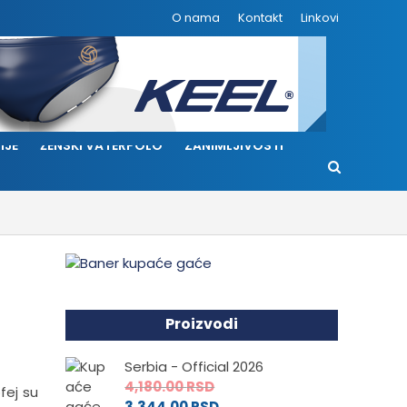
O nama
Kontakt
Linkovi
IJE
ŽENSKI VATERPOLO
ZANIMLJIVOSTI
Proizvodi
Serbia - Official 2026
4,180.00
RSD
fej su
3,344.00
RSD