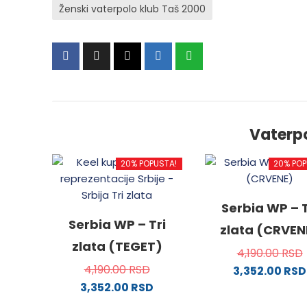
Ženski vaterpolo klub Taš 2000
Vaterp
20% POPUSTA!
20% POP
Serbia WP – T
Serbia WP – Tri
zlata (CRVEN
zlata (TEGET)
4,190.00
RSD
4,190.00
RSD
3,352.00
RSD
3,352.00
RSD
Ovaj
Ovaj
proizv