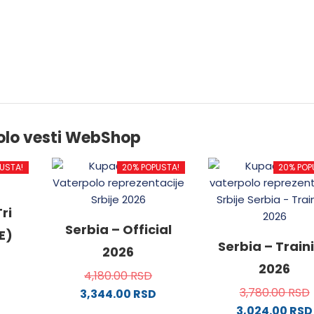
olo vesti WebShop
USTA!
20% POPUSTA!
20% POP
ri
Serbia – Official
E)
Serbia – Train
2026
2026
4,180.00
RSD
3,780.00
RSD
3,344.00
RSD
3,024.00
RSD
od
Ovaj