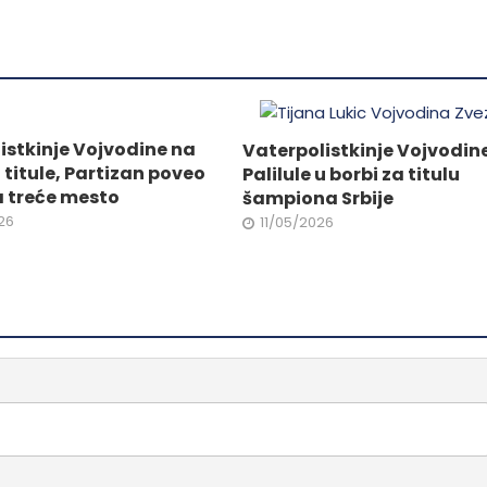
.
varijanti.
Opcije
mogu
biti
ne
izabrane
na
istkinje Vojvodine na
Vaterpolistkinje Vojvodine
stranici
 titule, Partizan poveo
Palilule u borbi za titulu
da.
proizvoda.
za treće mesto
šampiona Srbije
26
11/05/2026