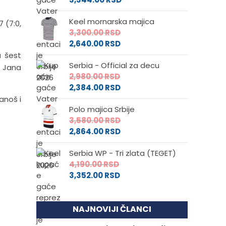
Keel mornarska majica
 (7:0,
3,300.00
RSD
2,640.00
RSD
a šest
Serbia - Official za decu
a Jana
2,980.00
RSD
2,384.00
RSD
anoš i
Polo majica Srbije
3,580.00
RSD
2,864.00
RSD
Serbia WP - Tri zlata (TEGET)
4,190.00
RSD
3,352.00
RSD
NAJNOVIJI ČLANCI