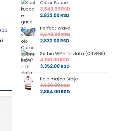
Outer Space
3,540.00
RSD
2,832.00
RSD
Perfect Wave
3,540.00
RSD
 i
2,832.00
RSD
Serbia WP - Tri zlata (CRVENE)
4,190.00
RSD
3,352.00
RSD
Polo majica Srbije
3,580.00
RSD
2,864.00
RSD