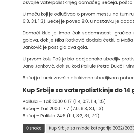
osvojile vaterpolistkinjeg domaćeg Bečeja, pošto su
U meču koji je odlučivao o prvom mestu na turniru ek
6:3, 3:1, 1:3). Bečej je poveo 8:0, u nastavku je do
Domaći klub je imao čak sedamnaest igračica na 
golova, dok je Nika Ratković dodala četiri, a Maša 
Janković je postigla dva gola.
U prvom kolu Taš je bio podjednako ubedljiv protiv P
Jane Janković, dok su kod Palilule Petra Đukić i Mi
Bečej je turnir završio očekivano ubedljivom pobed
Kup Srbije za vaterpolistkinje do 14
Palilula – Taš 2000 6:17 (1:4, 0:7, 1:4, 1:5)
Bečej – Taš 2000 17:7 (7:0, 6:3, 3:1, 1:3)
Bečej – Palilula 24:6 (11:1, 3:2, 3:1, 7:2)
Oznake
Kup Srbije za mlađe kategorije 2022/202