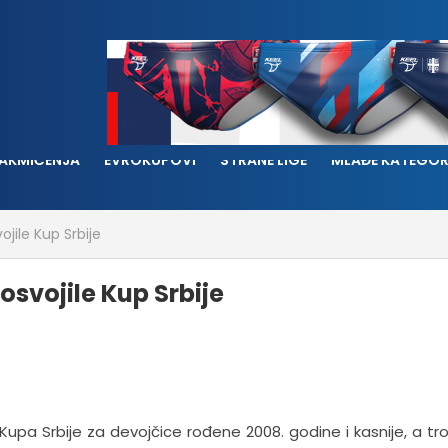
AKMIČENJA
EVROKUPOVI
STRANE LIGE
MLAĐE KATEGOR
ojile Kup Srbije
osvojile Kup Srbije
 Kupa Srbije za devojčice rođene 2008. godine i kasnije, a tro