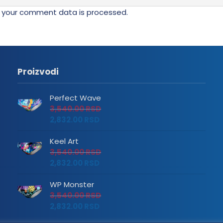
 your comment data is processed.
Proizvodi
Perfect Wave
3,540.00
RSD
2,832.00
RSD
Keel Art
3,540.00
RSD
2,832.00
RSD
WP Monster
3,540.00
RSD
2,832.00
RSD