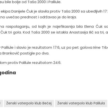
 bile bolje od Taša 2000 i Palilule.
ipa Danijele Ćuk je slavila protiv Taša 2000 sa ubedljivih 17:7
datno uvećao prednost i održavao je do kraja.
raspolaganju, od kojih je najefikasnija bila Elena Ćuk s
Ćuk tri gola. Kod Taša 2000 se istakla Anastasija Ilić sa tri, 
alilule i slavio je rezultatom 17:6, uz po pet golova Irine Trb
na Branković postigle po dva.
om protiv Palilule rezultatom 24:6.
 godina
3
Ženski vaterpolo klub Bečej
Ženski vaterpolo klub Palilula