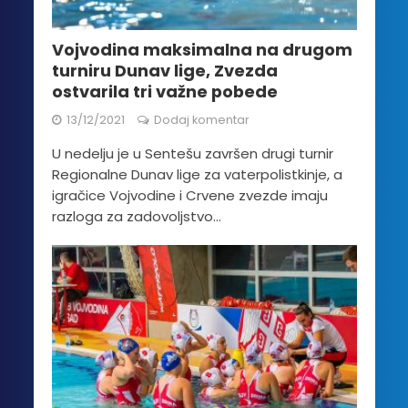
Vojvodina maksimalna na drugom
turniru Dunav lige, Zvezda
ostvarila tri važne pobede
13/12/2021
Dodaj komentar
U nedelju je u Sentešu završen drugi turnir
Regionalne Dunav lige za vaterpolistkinje, a
igračice Vojvodine i Crvene zvezde imaju
razloga za zadovoljstvo...