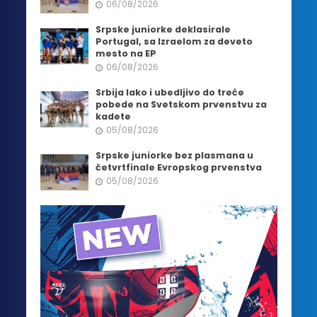
06/08/2026
Srpske juniorke deklasirale
Portugal, sa Izraelom za deveto
mesto na EP
06/08/2026
Srbija lako i ubedljivo do treće
pobede na Svetskom prvenstvu za
kadete
05/08/2026
Srpske juniorke bez plasmana u
četvrtfinale Evropskog prvenstva
05/08/2026