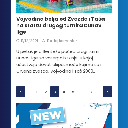
Vojvodina bolja od Zvezde i Taša
na startu drugog turnira Dunav
lige
11/12/2021
Dodaj komentar
U petak je u Sentešu počeo drugi turnir
Dunav lige za vaterpolistkinje, u kojoj
učestvuje devet ekipa, među kojima su i
Crvena zvezda, Vojvodina i Taš 2000...
1
2
3
4
5
…
7