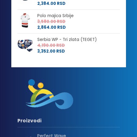
2,384.00
RSD
Polo majica Srbije
3,580.00
RSD
2,864.00
RSD
Serbia WP - Tri zlata (TEGET)
4,190.00
RSD
3,352.00
RSD
Proizvodi
Perfect Wave