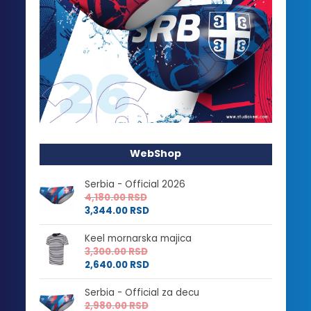
WebShop
Serbia - Official 2026
4,180.00
RSD
3,344.00
RSD
Keel mornarska majica
3,300.00
RSD
2,640.00
RSD
Serbia - Official za decu
2,980.00
RSD