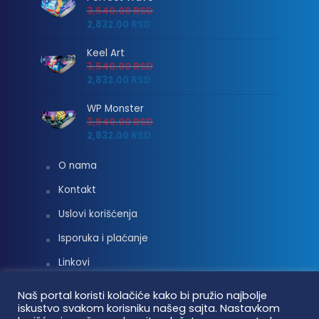
3,540.00
RSD
2,832.00
RSD
Keel Art
3,540.00
RSD
2,832.00
RSD
WP Monster
3,540.00
RSD
2,832.00
RSD
O nama
Kontakt
Uslovi korišćenja
Isporuka i plaćanje
Linkovi
Moj nalog
Naš portal koristi kolačiće kako bi pružio najbolje
iskustvo svakom korisniku našeg sajta. Nastavkom