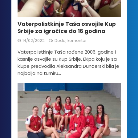
Vaterpolistkinje Taša osvojile Kup
Srbije za igračice do 16 godina
14/02/2022
Dodaj komentar
Vaterpolistkinje Taša rođene 2006. godine i
kasnije osvojile su Kup Srbije. Ekipa koju je sa
klupe predvodila Aleksandra Dunđerski bila je
najbolja na turniru...