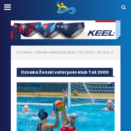
Početna
»
Ženski vaterpolo klub Taš 2000
»
Strana 3
Oznaka Ženski vaterpolo klub Taš 2000