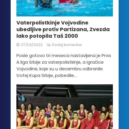
Vaterpolistkinje Vojvodine
ubedljive protiv Partizana, Zvezda
lako potopila Taš 2000
07/03/2022
Dodaj komentar
Posle gotovo tri meseca nastavljena je Prva
A liga Srbije za vaterpolistkinje, a igračice
Vojvodine, koje su u decembru odbranile
trofej Kupa Srbije, pobedile...