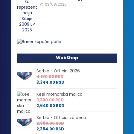
03/08/2026
WebShop
Serbia - Official 2026
4,180.00
RSD
3,344.00
RSD
Keel mornarska majica
3,300.00
RSD
2,640.00
RSD
Serbia - Official za decu
2,980.00
RSD
2,384.00
RSD