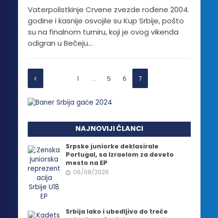
Vaterpolistkinje Crvene zvezde rođene 2004.
godine i kasnije osvojile su Kup Srbije, pošto
su na finalnom turniru, koji je ovog vikenda
odigran u Bečeju...
1
…
5
6
7
NAJNOVIJI ČLANCI
Srpske juniorke deklasirale
Portugal, sa Izraelom za deveto
mesto na EP
06/08/2026
Srbija lako i ubedljivo do treće