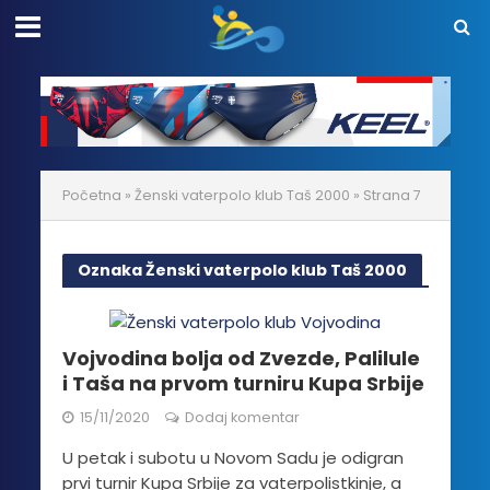
Početna
»
Ženski vaterpolo klub Taš 2000
»
Strana 7
Oznaka Ženski vaterpolo klub Taš 2000
Vojvodina bolja od Zvezde, Palilule
i Taša na prvom turniru Kupa Srbije
15/11/2020
Dodaj komentar
U petak i subotu u Novom Sadu je odigran
prvi turnir Kupa Srbije za vaterpolistkinje, a