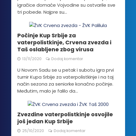
igračice domaće Vojvodine su ostvarile sve
tri pobede. Najpre su...
Počinje Kup Srbije za
vaterpolistkinje, Crvena zvezda i
Taš oslabljene zbog virusa
13/11/2020
Dodaj komentar
U Novom Sadu se u petak i subotu igra prvi
turnir Kupa Srbije za vaterpolistkinje i na taj
način sezona za seniorke konačno počinje.
Međutim, malo je falilo da...
Zvezdine vaterpolistkinje osvojile
još jedan Kup Srbije
25/10/2020
Dodaj komentar