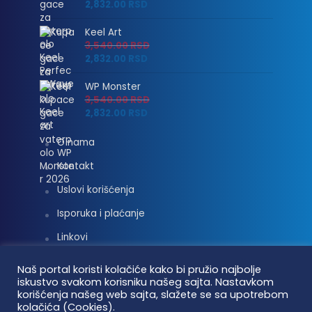
2,832.00
RSD
Keel Art
3,540.00
RSD
2,832.00
RSD
WP Monster
3,540.00
RSD
2,832.00
RSD
O nama
Kontakt
Uslovi korišćenja
Isporuka i plaćanje
Linkovi
Moj nalog
Naš portal koristi kolačiće kako bi pružio najbolje
iskustvo svakom korisniku našeg sajta. Nastavkom
korišćenja našeg web sajta, slažete se sa upotrebom
kolačića (Cookies).