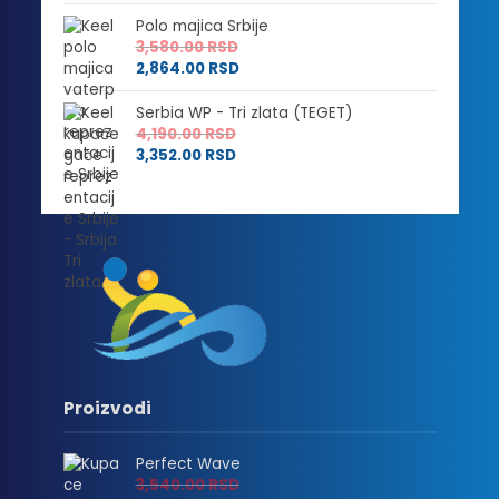
Polo majica Srbije
3,580.00
RSD
2,864.00
RSD
Serbia WP - Tri zlata (TEGET)
4,190.00
RSD
3,352.00
RSD
Proizvodi
Perfect Wave
3,540.00
RSD