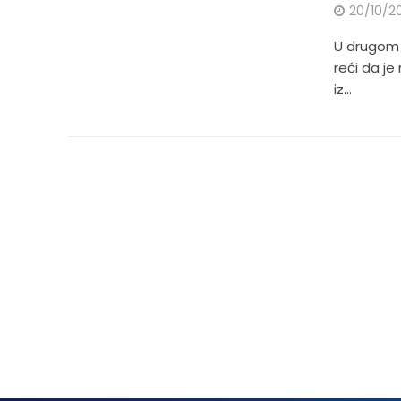
20/10/2
U drugom k
reći da je
iz...