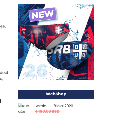
ije,
adost,
u,
WebShop
B
Serbia - Official 2026
4,180.00
RSD