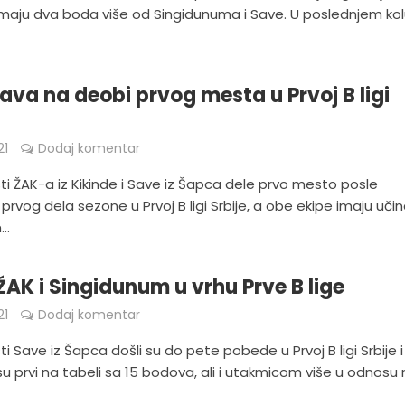
 imaju dva boda više od Singidunuma i Save. U poslednjem ko
Sava na deobi prvog mesta u Prvoj B ligi
21
Dodaj komentar
ti ŽAK-a iz Kikinde i Save iz Šapca dele prvo mesto posle
prvog dela sezone u Prvoj B ligi Srbije, a obe ekipe imaju uči
..
ŽAK i Singidunum u vrhu Prve B lige
21
Dodaj komentar
ti Save iz Šapca došli su do pete pobede u Prvoj B ligi Srbije i
u prvi na tabeli sa 15 bodova, ali i utakmicom više u odnosu