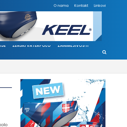
O nama
Kontakt
Linkovi
IJE
ŽENSKI VATERPOLO
ZANIMLJIVOSTI
kolo