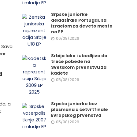
Srpske juniorke
deklasirale Portugal, sa
Izraelom za deveto mesto
na EP
06/08/2026
, Sava
r...
Srbija lako i ubedljivo do
treće pobede na
Svetskom prvenstvu za
a
kadete
05/08/2026
da, a
Srpske juniorke bez
plasmana u četvrtfinale
k
Evropskog prvenstva
05/08/2026