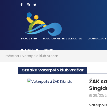
POČETNA
NACIONALNE SELEKCIJE
DOMAĆA T
INTERVJUI
SHOP
Početna
»
Vaterpolo klub Vračar
Oznaka Vaterpolo klub Vračar
ŽAK sa
Singid
29/03/2
Vaterpolist