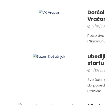
Dorćol
Vračar 
19/10/20
Posle dva 
i Singidun
Ubedlj
startu
11/10/202
Sve četiri
do pobeda 
Prozivka...