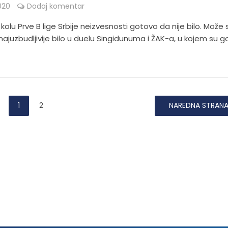
020
Dodaj komentar
olu Prve B lige Srbije neizvesnosti gotovo da nije bilo. Može 
 najuzbudljivije bilo u duelu Singidunuma i ŽAK-a, u kojem su g
1
2
NAREDNA STRAN