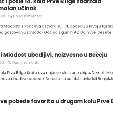
 i posle 14. kola Prve B lige zadržala
malan učinak
021
Dodaj komentar
i Mladosti iz Pančeva ostvarili su i 14. pobedu u Prvoj B ligi Srb
na gostovanju savladali Goč sa sigurnih 9:2. Do nove, desete
 i Mladost ubedljivi, neizvesno u Bečeju
020
Dodaj komentar
lu Prve B lige Srbije dve najbolje plasirane ekipe, Dorćol i Ml
 nove ubedljive pobede. Dorćolci su sa 14:4 savladali Banjaluk
ive pobede favorita u drugom kolu Prve 