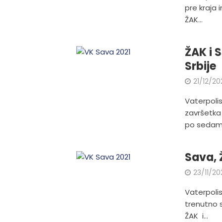
pre kraja
ŽAK...
ŽAK i 
Srbije
21/12/20
Vaterpolis
završetka 
po sedam.
Sava, 
23/11/20
Vaterpolis
trenutno s
ŽAK i...