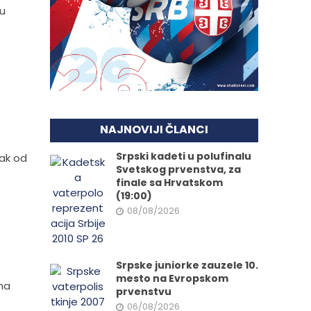
lu
NAJNOVIJI ČLANCI
Srpski kadeti u polufinalu
nak od
Svetskog prvenstva, za
finale sa Hrvatskom
(19:00)
08/08/2026
Srpske juniorke zauzele 10.
mesto na Evropskom
 na
prvenstvu
06/08/2026