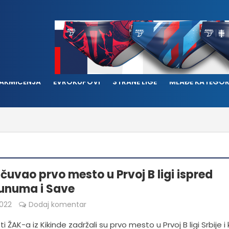
AKMIČENJA
EVROKUPOVI
STRANE LIGE
MLAĐE KATEGOR
čuvao prvo mesto u Prvoj B ligi ispred
unuma i Save
022
Dodaj komentar
i ŽAK-a iz Kikinde zadržali su prvo mesto u Prvoj B ligi Srbije i 