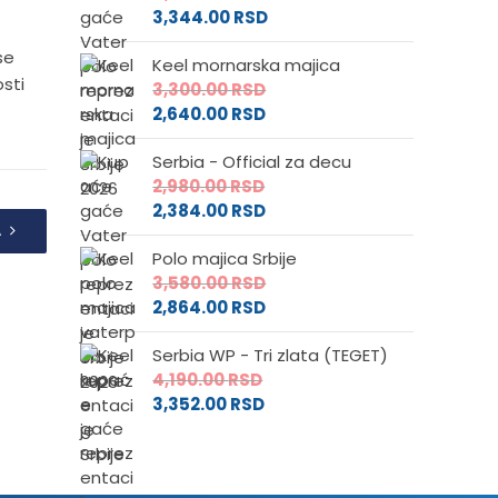
3,344.00
RSD
se
Keel mornarska majica
osti
3,300.00
RSD
2,640.00
RSD
Serbia - Official za decu
2,980.00
RSD
2,384.00
RSD
A
Polo majica Srbije
3,580.00
RSD
2,864.00
RSD
Serbia WP - Tri zlata (TEGET)
4,190.00
RSD
3,352.00
RSD