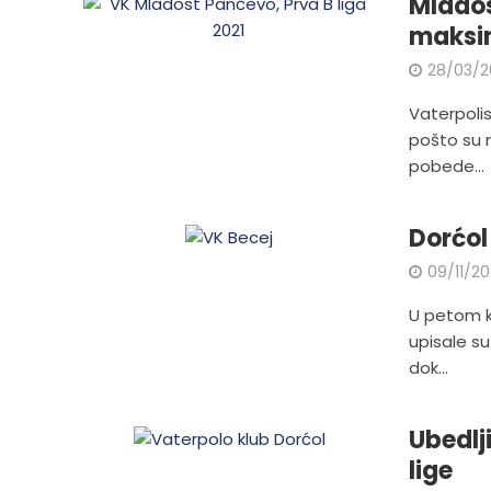
Mladost
maksi
28/03/2
Vaterpolist
pošto su 
pobede...
Dorćol
09/11/2
U petom ko
upisale su
dok...
Ubedlj
lige