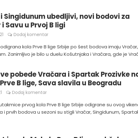
 i Singidunum ubedljivi, novi bodovi za
i Savu u Prvoj B ligi
21
Dodaj komentar
odigrana kola Prve B lige Srbije po šest bodova imaju Vračar
um. Zanimljivo je bilo u duelu Košutnjaka i Vračara, gde je Vrača
ive pobede Vračara i Spartak Prozivke n
 Prve B lige, Sava slavila u Beogradu
1
Dodaj komentar
 utakmice prvog kola Prve B lige Srbije odigrane su ovog viken
i prvih bodova u sezoni su stigli Vračar, Singidunum, Sparta