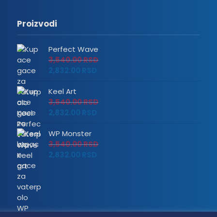
Proizvodi
Perfect Wave
3,540.00
RSD
2,832.00
RSD
Keel Art
3,540.00
RSD
2,832.00
RSD
WP Monster
3,540.00
RSD
2,832.00
RSD