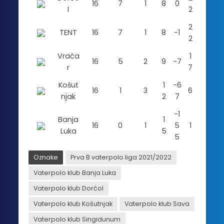
16
7
1
8
0
l
2
2
TENT
16
7
1
8
-1
2
Vrača
1
16
5
2
9
-7
r
7
Košut
1
-6
16
1
3
6
njak
2
7
-1
Banja
1
16
0
1
5
1
Luka
5
5
Oznake
Prva B vaterpolo liga 2021/2022
Vaterpolo klub Banja Luka
Vaterpolo klub Dorćol
Vaterpolo klub Košutnjak
Vaterpolo klub Sava
Vaterpolo klub Singidunum