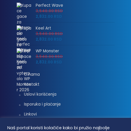
Perfect Wave
3,540.00
RSD
2,832.00
RSD
Keel Art
3,540.00
RSD
2,832.00
RSD
WP Monster
3,540.00
RSD
2,832.00
RSD
O nama
Kontakt
Uslovi korišćenja
Isporuka i plaćanje
Linkovi
Moj nalog
Naš portal koristi kolačiće kako bi pružio najbolje