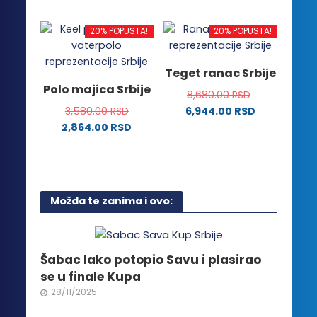
ima
stranici
stranici
proizvod
više
proizvoda.
proizvoda.
ima
20% POPUSTA!
20% POPUSTA!
varijanti.
više
Opcije
varijanti.
Teget ranac Srbije
mogu
Opcije
Polo majica Srbije
biti
8,680.00
RSD
mogu
izabrane
3,580.00
RSD
6,944.00
RSD
biti
na
2,864.00
RSD
izabrane
stranici
Ovaj
na
proizvoda.
proizvod
stranici
ima
proizvoda.
više
Možda te zanima i ovo:
varijanti.
Opcije
mogu
biti
Šabac lako potopio Savu i plasirao
izabrane
se u finale Kupa
na
28/11/2025
stranici