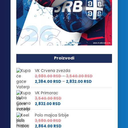
Proizvodi
VK Crvena zvezda
Raspon
2,980.00
RSD
–
3,540.00
RSD
Raspon
cena:
2,384.00
RSD
–
2,832.00
RSD
cena:
od
od
2,980.00 RSD
VK Primorac
2,384.00 RSD
do
3,540.00
RSD
do
3,540.00 RSD
2,832.00
RSD
2,832.00 RSD
Polo majica Srbije
3,580.00
RSD
2,864.00
RSD