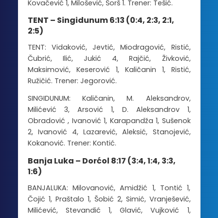
Kovačević 1, Milošević, Šorš 1. Trener: Tešić.
TENT – Singidunum 6:13 (0:4, 2:3, 2:1,
2:5)
TENT: Vidaković, Jevtić, Miodragović, Ristić,
Čubrić, Ilić, Jukić 4, Rajčić, Živković,
Maksimović, Keserović 1, Kaličanin 1, Ristić,
Ružičić. Trener: Jegorović.
SINGIDUNUM: Kaličanin, M. Aleksandrov,
Milićević 3, Arsović 1, D. Aleksandrov 1,
Obradović , Ivanović 1, Karapandža 1, Sušenok
2, Ivanović 4, Lazarević, Aleksić, Stanojević,
Kokanović. Trener: Kontić.
Banja Luka – Dorćol 8:17 (3:4, 1:4, 3:3,
1:6)
BANJALUKA: Milovanović, Amidžić 1, Tontić 1,
Čojić 1, Praštalo 1, Šobić 2, Simić, Vranješević,
Milićević, Stevandić 1, Glavić, Vujković 1,