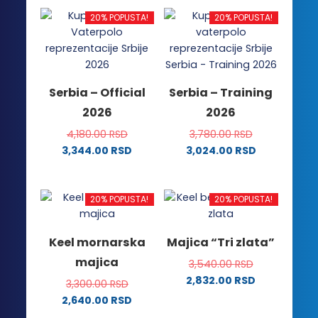
proizvod
ima
ima
više
20% POPUSTA!
20% POPUSTA!
više
varijanti.
varijanti.
Opcije
Opcije
mogu
mogu
biti
Serbia – Official
Serbia – Training
biti
izabrane
2026
2026
izabrane
na
na
stranici
4,180.00
RSD
3,780.00
RSD
stranici
proizvoda.
3,344.00
RSD
3,024.00
RSD
proizvoda.
Ovaj
Ovaj
proizvod
proizvod
ima
ima
20% POPUSTA!
20% POPUSTA!
više
više
varijanti.
varijanti.
Keel mornarska
Majica “Tri zlata”
Opcije
Opcije
majica
3,540.00
RSD
mogu
mogu
2,832.00
RSD
biti
biti
3,300.00
RSD
Ovaj
izabrane
izabrane
2,640.00
RSD
proizvod
na
na
Ovaj