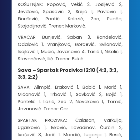
KOŠUTNjAK: Popović, Vekić 2, Josijević 2,
Jevđović, Spasović 2, Srejić 1, Pavlović 1,
Đorđević, Pantić, Kalezić, Zec, Puača,
Stojadijnović. Trener: Marković.
VRAČAR: Bunjević, Šaban 3, Ranđelović,
Odalović 1, Vranjković, Đorđević, Svilanović,
Isajlović 1, Mucić, Jovanović 4, Tasić 1, Nikolić 1,
Stevančević, Ilić. Trener: Bukić.
Sava – Spartak Prozivka 12:10 (4:2, 3:3,
3:3, 2:2)
SAVA: Alimpić, Eraković 1, Babić 1, Marić 1,
Mićanović 1, Trbović 1, Savković 2, Bojić 1,
Pantelić 1, Lazić, Zec 2, Novaković 1, Tomić,
Jovanović. Trener: Car.
SPARTAK PROZIVKA: Ćalasan, Varkulja,
Ugarković 1, Ivković, Lovadinov, Ćurčin 2,
Ivošević 3, Jarić 1, Mandić, Lugonja 1, Besić,