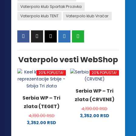
Vaterpolo klub Spartak Prozivka
Vaterpolo klub TENT
Vaterpolo klub Vračar
Vaterpolo vesti WebShop
20% POPUSTA!
20% POPUSTA!
Serbia WP – Tri
Serbia WP – Tri
zlata (CRVENE)
zlata (TEGET)
4,190.00
RSD
4,190.00
RSD
3,352.00
RSD
Ovaj
3,352.00
RSD
Ovaj
proizvod