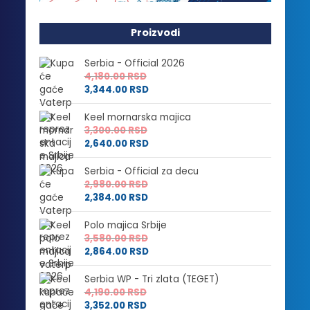
Proizvodi
Serbia - Official 2026
4,180.00
RSD
3,344.00
RSD
Keel mornarska majica
3,300.00
RSD
2,640.00
RSD
Serbia - Official za decu
2,980.00
RSD
2,384.00
RSD
Polo majica Srbije
3,580.00
RSD
2,864.00
RSD
Serbia WP - Tri zlata (TEGET)
4,190.00
RSD
3,352.00
RSD