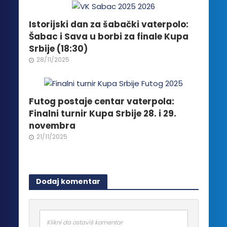
proizvoda.
Istorijski dan za šabački vaterpolo:
Šabac i Sava u borbi za finale Kupa
Srbije (18:30)
28/11/2025
Futog postaje centar vaterpola:
Finalni turnir Kupa Srbije 28. i 29.
novembra
21/11/2025
Dodaj komentar
Klikni da ostaviš komentar