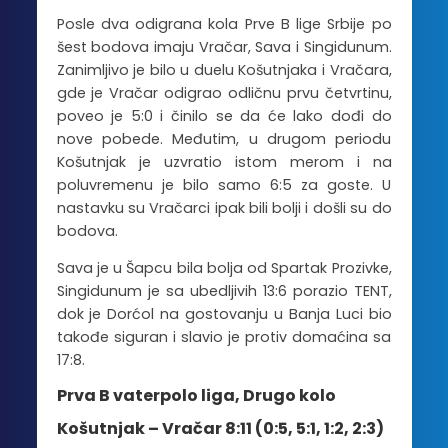
Posle dva odigrana kola Prve B lige Srbije po
šest bodova imaju Vračar, Sava i Singidunum.
Zanimljivo je bilo u duelu Košutnjaka i Vračara,
gde je Vračar odigrao odličnu prvu četvrtinu,
poveo je 5:0 i činilo se da će lako dođi do
nove pobede. Međutim, u drugom periodu
Košutnjak je uzvratio istom merom i na
poluvremenu je bilo samo 6:5 za goste. U
nastavku su Vračarci ipak bili bolji i došli su do
bodova.
Sava je u Šapcu bila bolja od Spartak Prozivke,
Singidunum je sa ubedljivih 13:6 porazio TENT,
dok je Dorćol na gostovanju u Banja Luci bio
takođe siguran i slavio je protiv domaćina sa
17:8.
Prva B vaterpolo liga, Drugo kolo
Košutnjak – Vračar 8:11 (0:5, 5:1, 1:2, 2:3)