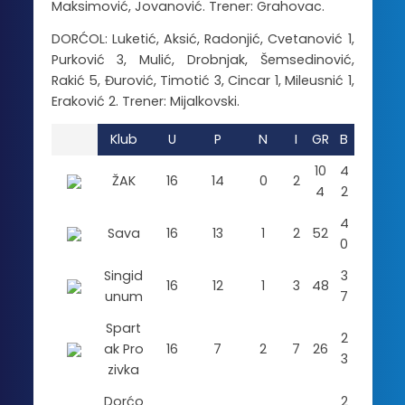
Maksimović, Jovanović. Trener: Grahovac.
DORĆOL: Luketić, Aksić, Radonjić, Cvetanović 1,
Purković 3, Mulić, Drobnjak, Šemsedinović,
Rakić 5, Đurović, Timotić 3, Cincar 1, Mileusnić 1,
Eraković 2. Trener: Mijalkovski.
Klub
U
P
N
I
GR
B
10
4
ŽAK
16
14
0
2
4
2
4
Sava
16
13
1
2
52
0
Singid
3
16
12
1
3
48
unum
7
Spart
2
ak Pro
16
7
2
7
26
3
zivka
Dorćo
2