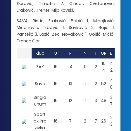
Đurović, Timotić 2, Cincar, Cvetanović,
Eraković. Trener: Mijalkovski.
SAVA: Ristić, Eraković, Babić 1, Mihajlović,
Mićanović, Trbović 1, Savković 2, Bojić 1,
Pantelić 3, Lazić, Zec, Novaković 1, Gošić, Mićić.
Trener: Car.
Klub
U
P
N
I
GR
B
10
4
ŽAK
16
14
0
2
4
2
4
Sava
16
13
1
2
52
0
Singid
3
16
12
1
3
48
unum
7
Spart
2
ak Pro
16
7
2
7
26
3
zivka