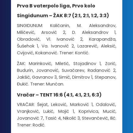
Prva B vaterpolo liga, Prvo kolo
Singidunum – ŽAK 8:7 (2:1, 2:1, 1:2, 3:3)
SINGIDUNUM: Kaličanin, M. Aleksandrov,
Miličević, Arsović 2, D. Aleksandrov 1,
Obradović, Vl. Ivanović 2, Karapandža,
Šušehok 1, Va. Ivanović 2, Lazarević, Aleksić,
Cvijović, Kokanović. Trener: Kontić.
ŽAK: Marinković, Miletić, Stojadinov 1, Zorić,
Budurin, Jovanović, Suvačarev, Radanović 2,
Jakšić, Gavranov 3, Simić, Dimitrov 1, Stepanov,
Đukić. Trener: Munćan.
Vračar – TENT 16:6 (4:1, 4:1, 2:1, 6:3)
VRAČAR: Šejat, Leković, Marković 1, Odalović,
Vranjković, Lukić, Mojić 1, Koprivica, Mucić,
Jovanović 7, Tasić 4, Nikolić 3, Stevančević, Ilić.
Trener: Rodić.