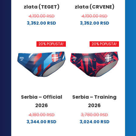
zlata (TEGET)
zlata (CRVENE)
4,190.00
RSD
4,190.00
RSD
3,352.00
RSD
3,352.00
RSD
Ovaj
Ovaj
proizvod
proizvod
ima
ima
20% POPUSTA!
20% POPUSTA!
više
više
varijanti.
varijanti.
Opcije
Opcije
mogu
mogu
biti
biti
izabrane
izabrane
na
na
Serbia – Official
Serbia – Training
stranici
stranici
2026
2026
proizvoda.
proizvoda.
4,180.00
RSD
3,780.00
RSD
3,344.00
RSD
3,024.00
RSD
Ovaj
Ovaj
proizvod
proizvod