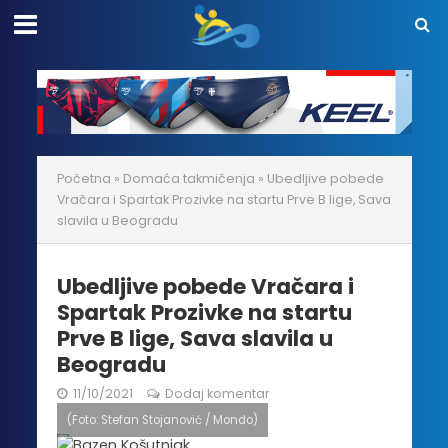
Početna
»
Domaća takmičenja
»
Ubedljive pobede
Vračara i Spartak Prozivke na startu Prve B lige, Sava
slavila u Beogradu
Ubedljive pobede Vračara i
Spartak Prozivke na startu
Prve B lige, Sava slavila u
Beogradu
11/10/2021
Dodaj komentar
(Foto: Stefan Stojanović / Mondo)