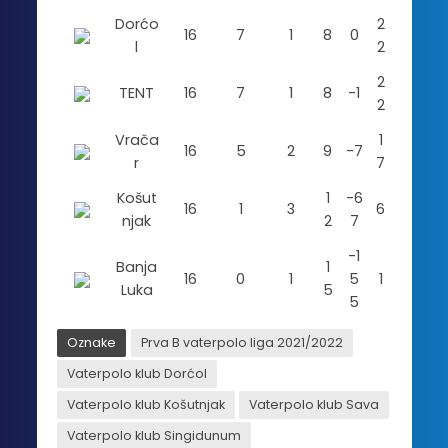
Dorćo
2
16
7
1
8
0
l
2
2
TENT
16
7
1
8
-1
2
Vrača
1
16
5
2
9
-7
r
7
Košut
1
-6
16
1
3
6
njak
2
7
-1
Banja
1
16
0
1
5
1
Luka
5
5
Oznake
Prva B vaterpolo liga 2021/2022
Vaterpolo klub Dorćol
Vaterpolo klub Košutnjak
Vaterpolo klub Sava
Vaterpolo klub Singidunum