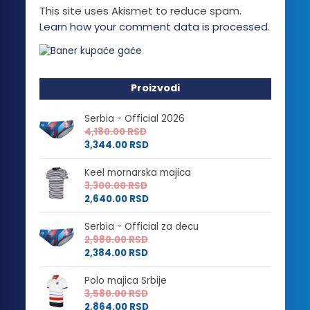
This site uses Akismet to reduce spam.
Learn how your comment data is processed.
Proizvodi
Serbia - Official 2026
4,180.00
RSD
3,344.00
RSD
Keel mornarska majica
3,300.00
RSD
2,640.00
RSD
Serbia - Official za decu
2,980.00
RSD
2,384.00
RSD
Polo majica Srbije
3,580.00
RSD
2,864.00
RSD