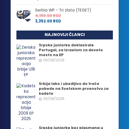
Serbia WP - Tri zlata (TEGET)
4,190.00
RSD
3,352.00
RSD
NAJNOVIJI ČLANCI
Srpske juniorke deklasirale
Portugal, sa Izraelom za deveto
mesto na EP
06/08/2026
Srbija lako i ubedljivo do treće
pobede na Svetskom prvenstvu za
kadete
05/08/2026
Srpske juniorke bez plasmana u