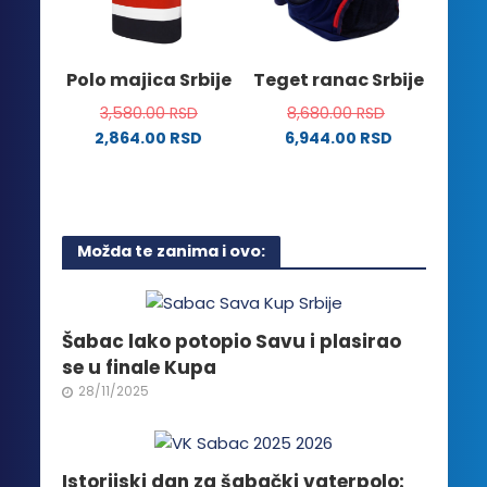
izabrane
biti
na
izabrane
stranici
na
Polo majica Srbije
Teget ranac Srbije
proizvoda.
stranici
3,580.00
RSD
8,680.00
RSD
proizvoda.
2,864.00
RSD
6,944.00
RSD
Ovaj
proizvod
ima
više
Možda te zanima i ovo:
varijanti.
Opcije
mogu
biti
Šabac lako potopio Savu i plasirao
izabrane
se u finale Kupa
na
28/11/2025
stranici
proizvoda.
Istorijski dan za šabački vaterpolo: