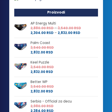
Proizvodi
AP Energy Multi
Raspon
2,880.00
RSD
–
3,540.00
RSD
Raspon
cena:
2,304.00
RSD
–
2,832.00
RSD
cena:
od
od
2,880.00 RSD
Palm Coast
2,304.00 RSD
do
3,540.00
RSD
do
3,540.00 RSD
2,832.00
RSD
2,832.00 RSD
Keel Puzzle
3,540.00
RSD
2,832.00
RSD
Better WP
3,540.00
RSD
2,832.00
RSD
Serbia - Official za decu
2,980.00
RSD
2,384.00
RSD