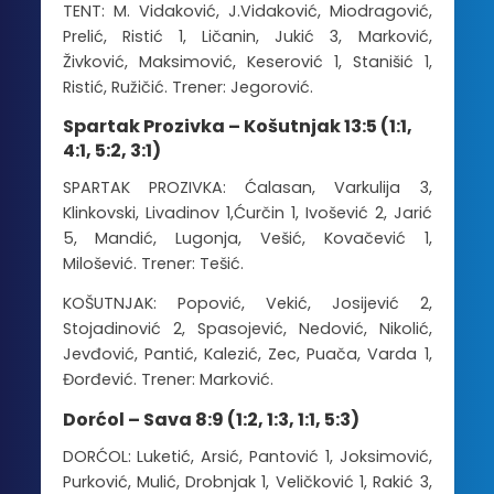
TENT: M. Vidaković, J.Vidaković, Miodragović,
Prelić, Ristić 1, Ličanin, Jukić 3, Marković,
Živković, Maksimović, Keserović 1, Stanišić 1,
Ristić, Ružičić. Trener: Jegorović.
Spartak Prozivka – Košutnjak 13:5 (1:1,
4:1, 5:2, 3:1)
SPARTAK PROZIVKA: Ćalasan, Varkulija 3,
Klinkovski, Livadinov 1,Ćurčin 1, Ivošević 2, Jarić
5, Mandić, Lugonja, Vešić, Kovačević 1,
Milošević. Trener: Tešić.
KOŠUTNJAK: Popović, Vekić, Josijević 2,
Stojadinović 2, Spasojević, Nedović, Nikolić,
Jevđović, Pantić, Kalezić, Zec, Puača, Varda 1,
Đorđević. Trener: Marković.
Dorćol – Sava 8:9 (1:2, 1:3, 1:1, 5:3)
DORĆOL: Luketić, Arsić, Pantović 1, Joksimović,
Purković, Mulić, Drobnjak 1, Veličković 1, Rakić 3,