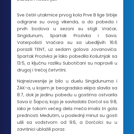
Sve četiri utakmice prvog kola Prve B lige Srbije
odigrane su ovog vikenda, a do pobeda i
prvih bodova u sezoni su stigli Vračar,
Singidunum, Spartak Prozivka i Sava.
Vaterpolisti Vračara su sa ubedljivih 16:6
porazili TENT, uz sedam golova Jovanovića.
Spartak Prozivka je lako pobedila Košutnjak sa
13:5, a ključnu razliku Subotičani su napravili u
drugoj i trećoj četvrtini.
Najneizvesnije je bilo u duelu Singidunuma i
ŽAK-a, u kojem je beogradska ekipa slavila sa
8:7, dok je jedinu pobedu u gostima ostvarila
Sava iz Šapca, koja je savladala Dorćol sa 9:8,
iako je tokom većeg dela meča imala tri gola
prednosti. Međutim, u poslednji minut su gosti
ušli sa vođstvom od 9:6, a Dorćolci su u
završnici ublažili poraz.