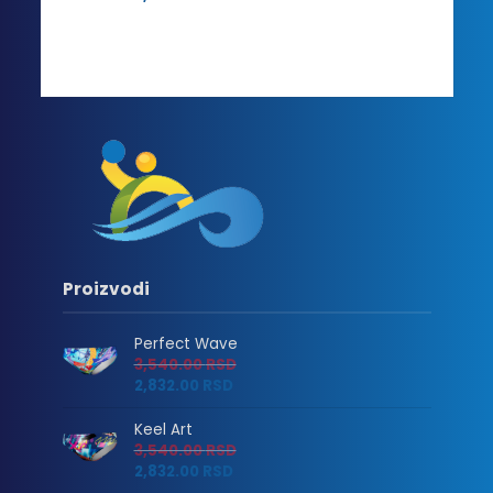
Proizvodi
Perfect Wave
3,540.00
RSD
2,832.00
RSD
Keel Art
3,540.00
RSD
2,832.00
RSD