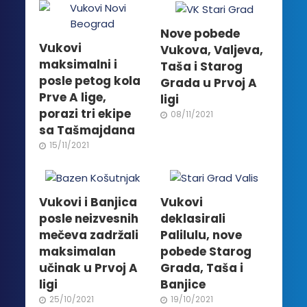
Nove pobede
Vukovi
Vukova, Valjeva,
maksimalni i
Taša i Starog
posle petog kola
Grada u Prvoj A
Prve A lige,
ligi
porazi tri ekipe
08/11/2021
sa Tašmajdana
15/11/2021
Vukovi i Banjica
Vukovi
posle neizvesnih
deklasirali
mečeva zadržali
Palilulu, nove
maksimalan
pobede Starog
učinak u Prvoj A
Grada, Taša i
ligi
Banjice
25/10/2021
19/10/2021