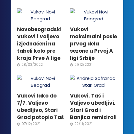
Novobeogradski
Vukovi
Vukovi i Valjevo
maksimalni posle
izjednačeni na
prvog dela
tabeli kolo pre
sezone u Prvoj A
kraja Prve A lige
ligi Srbije
28/03/2022
21/12/2021
Vukovi lako do
Vukovi, Taš i
7/7, Valjevo
Valjevo ubedljivi,
ubedljivo, Stari
Stari Grad i
Grad potopio Taš
Banjica remizirali
07/12/2021
22/11/2021