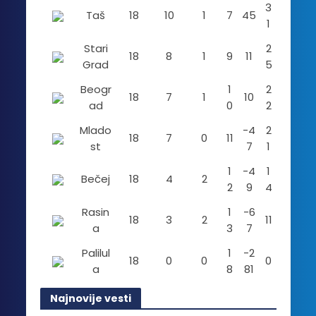
3
Taš
18
10
1
7
45
1
Stari
2
18
8
1
9
11
Grad
5
Beogr
1
2
18
7
1
10
ad
0
2
Mlado
-4
2
18
7
0
11
st
7
1
1
-4
1
Bečej
18
4
2
2
9
4
Rasin
1
-6
18
3
2
11
a
3
7
Palilul
1
-2
18
0
0
0
a
8
81
Najnovije vesti