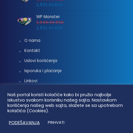
2,832.00
RSD
WP Monster
3,540.00
RSD
2,832.00
RSD
O nama
Kontakt
Uslovi korišćenja
Isporuka i plaćanje
Linkovi
Moj nalog
Naš portal koristi kolačiće kako bi pružio najbolje
iskustvo svakom korisniku našeg sajta. Nastavkom
korišćenja našeg web sajta, slažete se sa upotrebom
kolačića (Cookies).
Vaterpolo vesti © 2026. Sva prava zadržana.
PODEŠAVANJA
PRIHVATI