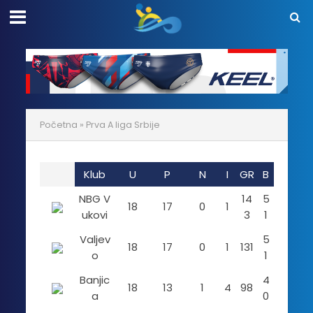
Početna
»
Prva A liga Srbije
Klub
U
P
N
I
GR
B
NBG V
14
5
18
17
0
1
ukovi
3
1
Valjev
5
18
17
0
1
131
o
1
Banjic
4
18
13
1
4
98
a
0