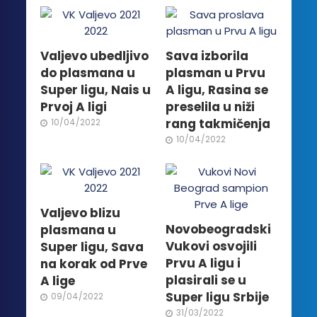
Valjevo ubedljivo
Sava izborila
do plasmana u
plasman u Prvu
Super ligu, Nais u
A ligu, Rasina se
Prvoj A ligi
preselila u niži
rang takmičenja
10/04/2022
10/04/2022
Valjevo blizu
Novobeogradski
plasmana u
Vukovi osvojili
Super ligu, Sava
Prvu A ligu i
na korak od Prve
plasirali se u
A lige
Super ligu Srbije
09/04/2022
31/03/2022