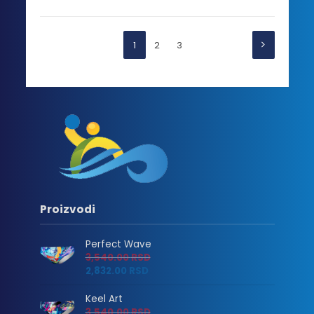
1
2
3
Proizvodi
Perfect Wave
3,540.00
RSD
2,832.00
RSD
Keel Art
3,540.00
RSD