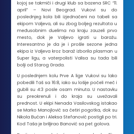
kojoj se takmiči i drugi klub sa bazena SRC “11.
april” – Novi Beograd. Vukovi su do
poslednjeg kola bili izjednačeni na tabeli sa
ekipom Valjeva, ali su zbog boljeg rezultata u
međusobnim duelima na kraju zauzeli prvo
mesto, dok je Valjevo igrati u baražu.
Interesantno je da je i prošle sezone jedna
ekipa iz Valjeva kroz baraž izborila plasman u
Super ligu, a vaterpolisti Valisa su tada bili
bolji od Starog Grada.
U poslednjem kolu Prve A lige Vukovi su lako
pobedili Taš sa 16:8, iako su lošije počeli meč i
gubili su 4:3 posle osam minuta. U nastavku
su preokrenuli i do kraja su uvežavali
prednost. U ekipi Nenada Vasilovskog istakao
se Marko Manojlović sa četiri pogotka, dok su
Nikola Bućan i Aleksa Stefanović postigli po tri.
Kod Taša je briljirao Banović sa pet golova.