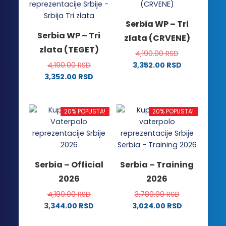
Serbia WP – Tri
Serbia WP – Tri
zlata (CRVENE)
zlata (TEGET)
4,190.00
RSD
4,190.00
RSD
3,352.00
RSD
Ovaj
3,352.00
RSD
Ovaj
proizvod
proizvod
ima
ima
više
20% POPUSTA!
20% POPUSTA!
više
varijanti.
varijanti.
Opcije
Opcije
mogu
mogu
biti
Serbia – Official
Serbia – Training
biti
izabrane
2026
2026
izabrane
na
na
stranici
4,180.00
RSD
3,780.00
RSD
stranici
proizvoda.
3,344.00
RSD
3,024.00
RSD
proizvoda.
Ovaj
Ovaj