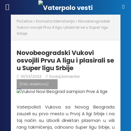
Početna
»
Domaća takmičenja
»
Novobeogradski
Vukovi osvojili Prvu A ligu i plasirali se u Super ligu
Srbije
Novobeogradski Vukovi
osvojili Prvu A ligu i plasirali se
u Super ligu Srbije
31/03/2022
Dodaj komentar
(Foto: direktno.rs)
Vaterpolisti Vukova sa Novog Beograda
zauzeli su prvo mesto u Prvoj A ligi Srbije i na
taj način su izborili direktan plasman u viši
rang takmičenja, odnosno Super ligu Srbije, u