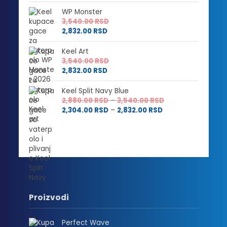
WP Monster
3,540.00
RSD
2,832.00
RSD
Keel Art
3,540.00
RSD
2,832.00
RSD
Keel Split Navy Blue
Raspon
2,880.00
RSD
–
3,540.00
RSD
Raspon
cena:
2,304.00
RSD
–
2,832.00
RSD
cena:
od
od
2,880.00 RSD
2,304.00 RSD
do
do
3,540.00 RSD
2,832.00 RSD
Proizvodi
Perfect Wave