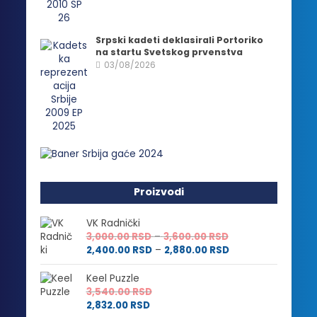
Srpski kadeti deklasirali Portoriko
na startu Svetskog prvenstva
03/08/2026
Proizvodi
VK Radnički
Raspon
3,000.00
RSD
–
3,600.00
RSD
cena:
Raspon
2,400.00
RSD
–
2,880.00
RSD
od
cena:
3,000.00 RSD
od
Keel Puzzle
do
2,400.00 RSD
3,540.00
RSD
3,600.00 RSD
do
2,832.00
RSD
2,880.00 RSD