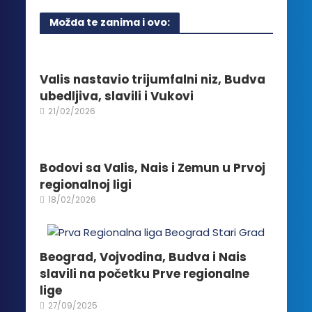
više
Možda te zanima i ovo:
varijanti.
Opcije
mogu
biti
Valis nastavio trijumfalni niz, Budva
izabrane
ubedljiva, slavili i Vukovi
na
21/02/2026
stranici
proizvoda.
Bodovi sa Valis, Nais i Zemun u Prvoj
regionalnoj ligi
18/02/2026
Beograd, Vojvodina, Budva i Nais
slavili na početku Prve regionalne
lige
27/09/2025