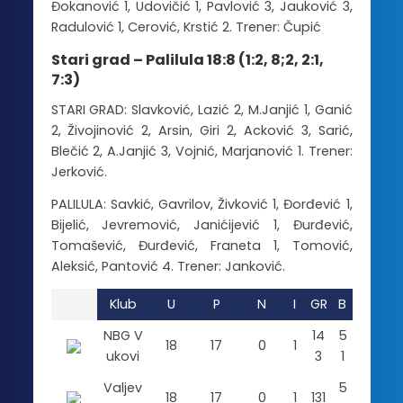
Đokanović 1, Udovičić 1, Pavlović 3, Jauković 3,
Radulović 1, Cerović, Krstić 2. Trener: Čupić
Stari grad – Palilula 18:8 (1:2, 8;2, 2:1,
7:3)
STARI GRAD: Slavković, Lazić 2, M.Janjić 1, Ganić
2, Živojinović 2, Arsin, Giri 2, Acković 3, Sarić,
Blečić 2, A.Janjić 3, Vojnić, Marjanović 1. Trener:
Jerković.
PALILULA: Savkić, Gavrilov, Živković 1, Đorđević 1,
Bijelić, Jevremović, Janićijević 1, Đurđević,
Tomašević, Đurđević, Franeta 1, Tomović,
Aleksić, Pantović 4. Trener: Janković.
Klub
U
P
N
I
GR
B
NBG V
14
5
18
17
0
1
ukovi
3
1
Valjev
5
18
17
0
1
131