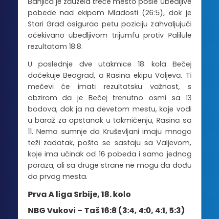
Banjica je zauzela treće mesto posle ubedljive
pobede nad ekipom Mladosti (26:5), dok je
Stari Grad osigurao petu poziciju zahvaljujući
očekivano ubedljivom trijumfu protiv Palilule
rezultatom 18:8.
U poslednje dve utakmice 18. kola Bečej
dočekuje Beograd, a Rasina ekipu Valjeva. Ti
mečevi će imati rezultatsku važnost, s
obzirom da je Bečej trenutno osmi sa 13
bodova, dok ja na devetom mestu, koje vodi
u baraž za opstanak u takmičenju, Rasina sa
11. Nema sumnje da Kruševljani imaju mnogo
teži zadatak, pošto se sastaju sa Valjevom,
koje ima učinak od 16 pobeda i samo jednog
poraza, ali sa druge strane ne mogu da dođu
do prvog mesta.
Prva A liga Srbije, 18. kolo
NBG Vukovi – Taš 16:8 (3:4, 4:0, 4:1, 5:3)