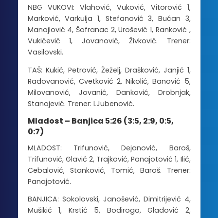
NBG VUKOVI: Vlahović, Vuković, Vitorović 1,
Marković, Varkulja 1, Stefanović 3, Bućan 3,
Manojlović 4, Šofranac 2, Urošević 1, Ranković ,
Vukićević 1, Jovanović, Živković. Trener:
Vasilovski.
TAŠ: Kukić, Petrović, Žeželj, Drašković, Janjić 1,
Radovanović, Cvetković 2, Nikolić, Banović 5,
Milovanović, Jovanić, Danković, Drobnjak,
Stanojević. Trener: LJubenović.
Mladost – Banjica 5:26 (3:5, 2:9, 0:5,
0:7)
MLADOST: Trifunović, Dejanović, Baroš,
Trifunović, Glavić 2, Trajković, Panajotović 1, Ilić,
Cebalović, Stanković, Tomić, Baroš. Trener:
Panajotović.
BANJICA: Sokolovski, Janošević, Dimitrijević 4,
Mušikić 1, Krstić 5, Bodiroga, Gladović 2,