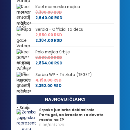
Keel mornarska majica
3,300.00
RSD
2,640.00
RSD
Serbia - Official za decu
2,980.00
RSD
2,384.00
RSD
Polo majica Srbije
3,580.00
RSD
2,864.00
RSD
Serbia WP - Tri zlata (TEGET)
4,190.00
RSD
3,352.00
RSD
NAJNOVIJI ČLANCI
Srpske juniorke deklasirale
Portugal, sa Izraelom za deveto
mesto na EP
06/08/2026