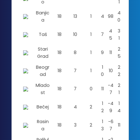
o
1
Banjic
4
18
13
1
4
98
a
0
4
3
Taš
18
10
1
7
5
1
Stari
2
18
8
1
9
11
Grad
5
Beogr
1
2
18
7
1
10
ad
0
2
Mlado
-4
2
18
7
0
11
st
7
1
1
-4
1
Bečej
18
4
2
2
9
4
Rasin
1
-6
18
3
2
11
a
3
7
Palilul
1
-2