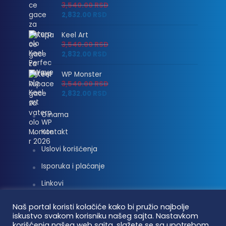
3,540.00
RSD
2,832.00
RSD
Keel Art
3,540.00
RSD
2,832.00
RSD
WP Monster
3,540.00
RSD
2,832.00
RSD
O nama
Kontakt
Uslovi korišćenja
Isporuka i plaćanje
Linkovi
Moj nalog
Naš portal koristi kolačiće kako bi pružio najbolje
iskustvo svakom korisniku našeg sajta. Nastavkom
korišćenja našeg web sajta, slažete se sa upotrebom