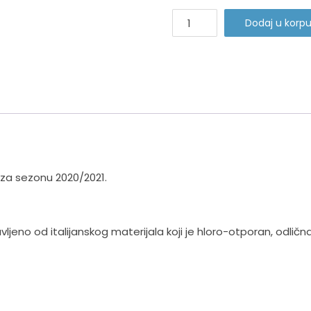
VK
Dodaj u korp
Vojvodina
količina
za sezonu 2020/2021.
ljeno od italijanskog materijala koji je hloro-otporan, odličn