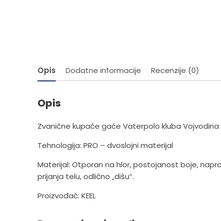
Opis
Dodatne informacije
Recenzije (0)
Opis
Zvanične kupaće gaće Vaterpolo kluba Vojvodina 
Tehnologija: PRO – dvoslojni materijal
Materijal: Otporan na hlor, postojanost boje, naprav
prijanja telu, odlično „dišu“.
Proizvođač: KEEL