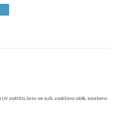
u
a UV zaštita, brzo se suši, zadržava oblik, savršeno