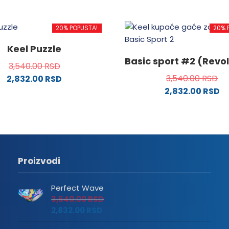
20% POPUSTA!
20% 
Keel Puzzle
Basic sport #2 (Revo
3,540.00
RSD
3,540.00
RSD
2,832.00
RSD
2,832.00
RSD
Ovaj
proizvod
ima
više
varijanti.
Proizvodi
Opcije
mogu
Perfect Wave
biti
3,540.00
RSD
izabrane
2,832.00
RSD
na
a.
stranici