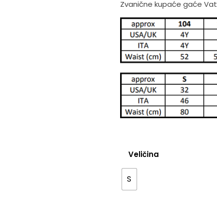
Zvanične kupaće gaće Vate
je
bila:
3,190.
Veličina
S