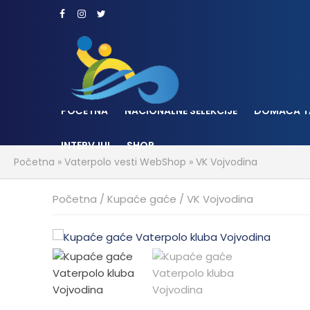
POČETNA
NACIONALNE SELEKCIJE
DOMAĆA T
INTERVJUI
SHOP
Početna
»
Vaterpolo vesti WebShop
»
VK Vojvodina
Početna
/
Kupaće gaće
/ VK Vojvodina