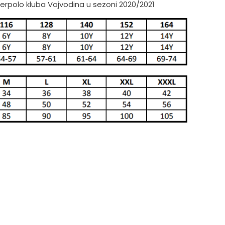
rpolo kluba Vojvodina u sezoni 2020/2021
je:
2,552.00 RSD.
00 RSD.