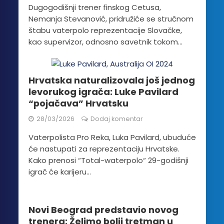
Dugogodišnji trener finskog Cetusa,
Nemanja Stevanović, pridružiće se stručnom
štabu vaterpolo reprezentacije Slovačke,
kao supervizor, odnosno savetnik tokom...
Hrvatska naturalizovala još jednog
levorukog igrača: Luke Pavilard
“pojačava” Hrvatsku
28/03/2026
Dodaj komentar
Vaterpolista Pro Reka, Luka Pavilard, ubuduće
će nastupati za reprezentaciju Hrvatske.
Kako prenosi “Total-waterpolo“ 29-godišnji
igrač će karijeru...
Novi Beograd predstavio novog
trenera: Želimo bolji tretman u