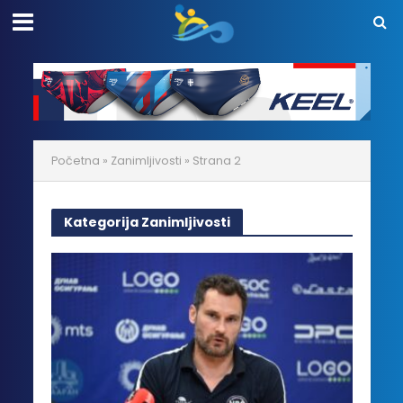
Početna
»
Zanimljivosti
»
Strana 2
Kategorija Zanimljivosti