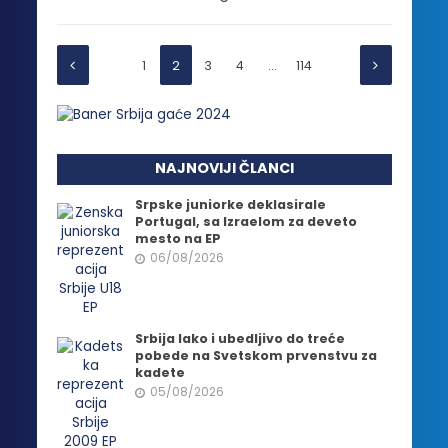
1
2
3
4
…
114
NAJNOVIJI ČLANCI
Srpske juniorke deklasirale
Portugal, sa Izraelom za deveto
mesto na EP
06/08/2026
Srbija lako i ubedljivo do treće
pobede na Svetskom prvenstvu za
kadete
05/08/2026