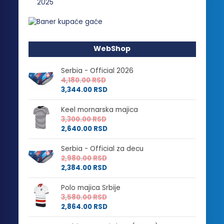
WebShop
Serbia - Official 2026
4,180.00
RSD
3,344.00
RSD
Keel mornarska majica
3,300.00
RSD
2,640.00
RSD
Serbia - Official za decu
2,980.00
RSD
2,384.00
RSD
Polo majica Srbije
3,580.00
RSD
2,864.00
RSD