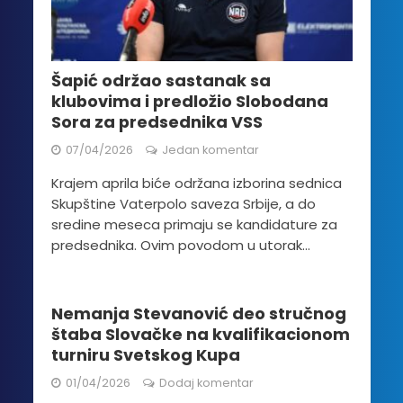
Šapić održao sastanak sa
klubovima i predložio Slobodana
Sora za predsednika VSS
07/04/2026
Jedan komentar
Krajem aprila biće održana izborina sednica
Skupštine Vaterpolo saveza Srbije, a do
sredine meseca primaju se kandidature za
predsednika. Ovim povodom u utorak...
Nemanja Stevanović deo stručnog
štaba Slovačke na kvalifikacionom
turniru Svetskog Kupa
01/04/2026
Dodaj komentar