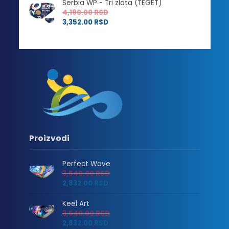
Serbia WP - Tri zlata (TEGET)
4,190.00
RSD
3,352.00
RSD
Proizvodi
Perfect Wave
3,540.00
RSD
2,832.00
RSD
Keel Art
3,540.00
RSD
2,832.00
RSD