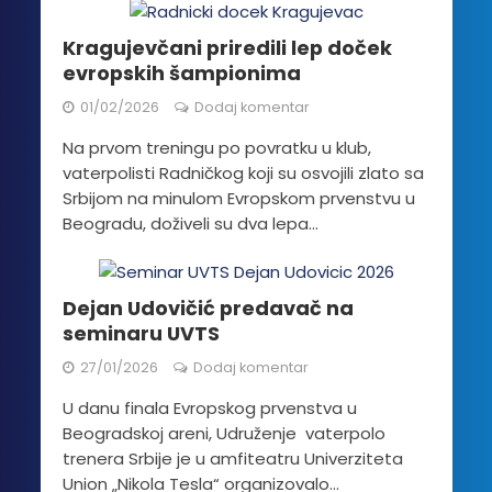
Kragujevčani priredili lep doček
evropskih šampionima
01/02/2026
Dodaj komentar
Na prvom treningu po povratku u klub,
vaterpolisti Radničkog koji su osvojili zlato sa
Srbijom na minulom Evropskom prvenstvu u
Beogradu, doživeli su dva lepa...
Dejan Udovičić predavač na
seminaru UVTS
27/01/2026
Dodaj komentar
U danu finala Evropskog prvenstva u
Beogradskoj areni, Udruženje vaterpolo
trenera Srbije je u amfiteatru Univerziteta
Union „Nikola Tesla“ organizovalo...