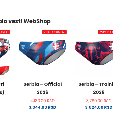
olo vesti WebShop
USTA!
20% POPUSTA!
20% POP
ri
Serbia – Official
Serbia – Train
E)
2026
2026
4,180.00
RSD
3,780.00
RSD
3,344.00
RSD
3,024.00
RSD