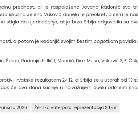
malnu prednost, ali je raspoložena Jovana Radonjić sva tr
a iskusna Jelena Vuković donela je preokret, a seru je nas
ine stigla do izjednačenja, ali je brzo Srbija odgovorila sa dv
dnosti, a potom je Radonjić svojim šestim pogotkom povisila 
ić, Šarac, Radonjić 6, Ilić 1, Mandić, Diaz Mesa, Vuković 2, E. Ćuk,
rotiv Hrvatske rezultatom 24:12, a Srbija se u utorak od 13 sat
 dok će dva dana kasnije u najvažnijem duelu odmeriti sn
 Funšalu 2026
Ženska vaterpolo reprezentacija Srbije