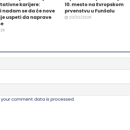
da.
stranici
tativne karijere:
10. mesto na Evropskom
proizvoda.
i nadam se da će nove
prvenstvu u Funšalu
je uspeti da naprave
03/02/2026
še
026
 your comment data is processed.