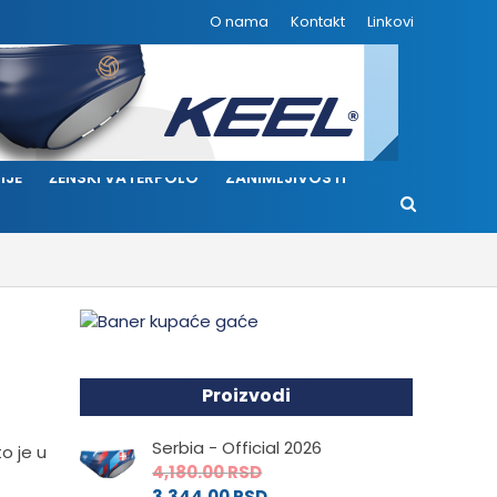
O nama
Kontakt
Linkovi
IJE
ŽENSKI VATERPOLO
ZANIMLJIVOSTI
Proizvodi
Serbia - Official 2026
o je u
4,180.00
RSD
3,344.00
RSD