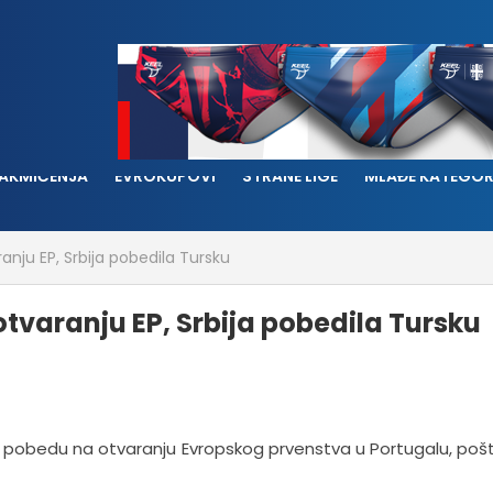
AKMIČENJA
EVROKUPOVI
STRANE LIGE
MLAĐE KATEGOR
ranju EP, Srbija pobedila Tursku
otvaranju EP, Srbija pobedila Tursku
je pobedu na otvaranju Evropskog prvenstva u Portugalu, pošt