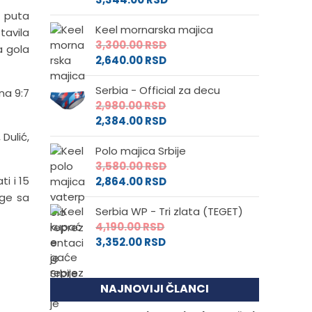
i puta
Keel mornarska majica
tavila
3,300.00
RSD
a gola
2,640.00
RSD
Serbia - Official za decu
na 9:7
2,980.00
RSD
2,384.00
RSD
 Dulić,
Polo majica Srbije
3,580.00
RSD
i i 15
2,864.00
RSD
age sa
Serbia WP - Tri zlata (TEGET)
4,190.00
RSD
3,352.00
RSD
NAJNOVIJI ČLANCI