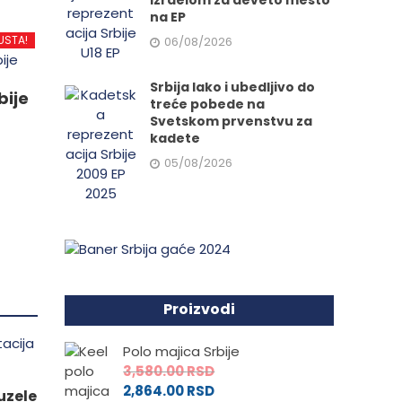
Izraelom za deveto mesto
na EP
d
USTA!
06/08/2026
Srbija lako i ubedljivo do
.
bije
treće pobede na
Svetskom prvenstvu za
kadete
05/08/2026
e
da.
Proizvodi
Polo majica Srbije
3,580.00
RSD
2,864.00
RSD
uzele