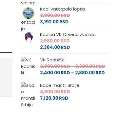
Keel vaterpolo lopta
3,990.00
RSD
3,192.00
RSD
Kapica VK Crvena zvezda
2,980.00
RSD
2,384.00
RSD
VK Radnički
Raspon
3,000.00
RSD
–
3,600.00
RSD
Raspon
cena:
2,400.00
RSD
–
2,880.00
RSD
cena:
od
Bade mantil Srbije
od
3,000.00 RS
8,900.00
RSD
2,400.00 RS
do
7,120.00
RSD
do
3,600.00 RS
2,880.00 RS