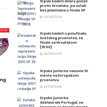
Srpski kadeti dobro počeli
protiv Hrvatske, pa ostali
bez plasmana u finale SP
09/08/2026
USTA!
Srpski kadeti u polufinalu
Svetskog prvenstva, za
finale sa Hrvatskom
(19:00)
08/08/2026
Srpske juniorke zauzele 10.
mesto na Evropskom
ing
prvenstvu
06/08/2026
Srpske juniorke
deklasirale Portugal, sa