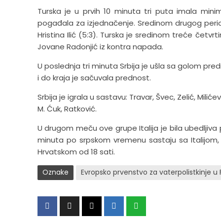
Turska je u prvih 10 minuta tri puta imala mini
pogađala za izjednačenje. Sredinom drugog period
Hristina Ilić (5:3). Turska je sredinom treće četvrt
Jovane Radonjić iz kontra napada.
U poslednja tri minuta Srbija je ušla sa golom pre
i do kraja je sačuvala prednost.
Srbija je igrala u sastavu: Travar, Švec, Zelić, Milićev
M. Ćuk, Ratković.
U drugom meču ove grupe Italija je bila ubedljiva p
minuta po srpskom vremenu sastaju sa Italijom,
Hrvatskom od 18 sati.
Oznake
Evropsko prvenstvo za vaterpolistkinje u