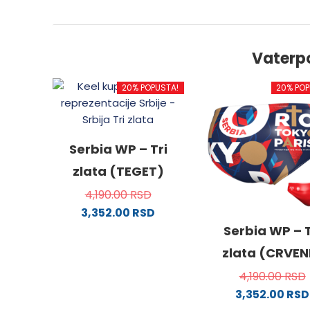
Vaterp
20% POPUSTA!
20% POP
Serbia WP – Tri
zlata (TEGET)
4,190.00
RSD
3,352.00
RSD
Ovaj
Serbia WP – T
proizvod
zlata (CRVEN
ima
4,190.00
RSD
više
3,352.00
RSD
varijanti.