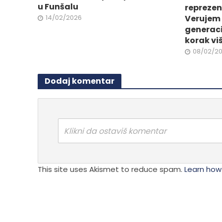
proizvo
u Funšalu
reprezen
proizvoda.
14/02/2026
Verujem 
generaci
korak vi
08/02/2
Dodaj komentar
Klikni da ostaviš komentar
This site uses Akismet to reduce spam.
Learn how