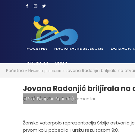
POČETNA
NACIONALNE SELEKCIJE
DOMAĆA T
INTERVJUI
SHOP
Početna
»
Некатегоризовано
»
Jovana Radonjić briljirala na otva
Jovana Radonjić briljirala na 
26/01/2026
Dodaj komentar
(Foto: European Aquatics)
Ženska vaterpolo reprezentacija Srbije ostvarila 
prvom kolu pobedila Tursku rezultatom 9:8.