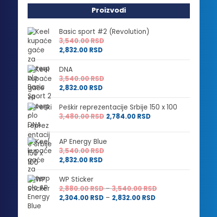
Proizvodi
Basic sport #2 (Revolution)
3,540.00
RSD
2,832.00
RSD
DNA
3,540.00
RSD
2,832.00
RSD
Peškir reprezentacije Srbije 150 x 100
3,480.00
RSD
2,784.00
RSD
AP Energy Blue
3,540.00
RSD
2,832.00
RSD
WP Sticker
Raspon
2,880.00
RSD
–
3,540.00
RSD
Raspon
cena:
2,304.00
RSD
–
2,832.00
RSD
cena:
od
od
2,880.00 RSD