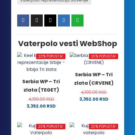
Vaterpolo reprezentacija Slovenije
Vaterpolo vesti WebShop
20% POPUSTA!
20% POPUSTA!
Serbia WP – Tri
Serbia WP – Tri
zlata (CRVENE)
zlata (TEGET)
4,190.00
RSD
4,190.00
RSD
3,352.00
RSD
Ovaj
3,352.00
RSD
Ovaj
proizvod
proizvod
ima
ima
više
20% POPUSTA!
20% POPUSTA!
više
varijanti.