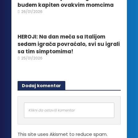
budem kapiten ovakvim momcima
26/01/2026
HEROJI: Na dan meča sa Italijom
sedam igrača povraćalo, svi su igrali
sa tim simptomima!
25/01/2026
Dodaj komentar
Klikni da ostaviš komentar
This site uses Akismet to reduce spam.