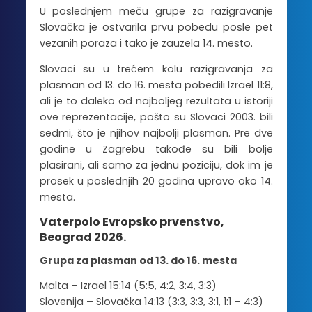
U poslednjem meču grupe za razigravanje
Slovačka je ostvarila prvu pobedu posle pet
vezanih poraza i tako je zauzela 14. mesto.
Slovaci su u trećem kolu razigravanja za
plasman od 13. do 16. mesta pobedili Izrael 11:8,
ali je to daleko od najboljeg rezultata u istoriji
ove reprezentacije, pošto su Slovaci 2003. bili
sedmi, što je njihov najbolji plasman. Pre dve
godine u Zagrebu takođe su bili bolje
plasirani, ali samo za jednu poziciju, dok im je
prosek u poslednjih 20 godina upravo oko 14.
mesta.
Vaterpolo Evropsko prvenstvo,
Beograd 2026.
Grupa za plasman od 13. do 16. mesta
Malta – Izrael 15:14 (5:5, 4:2, 3:4, 3:3)
Slovenija – Slovačka 14:13 (3:3, 3:3, 3:1, 1:1 – 4:3)