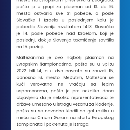
mesto na Evropskom prvenstvu u Beogradu,
pošto je u grupi za plasman od 13. do 16.
mesta ostvarila sve tri pobede, a posle
Slovačke i Izraela u poslednjem kolu je
pobedila Sloveniju rezultatom 14:13. Slovačka
je 14. posle pobede nad Izraelom, koji je
poslednji, dok je Slovenija takmičenje završila
na 15. poziciji.
Maltežanima je ovo najbolji plasman na
Evropskim šampionatima, pošto su u Splitu
2022. bili 14, a u dva navrata su zauzeli 15,
odnosno 16. mesto. Međutim, Maltežani se
kući verovatno ne vraćaju sa lepim
uspomenama, pošto je pre nekoliko dana
objavljeno da je nekoliko reprezentativaca te
države umešano u istragu vezanu za klađenje,
pošto su se navodno kladili na gol razliku u
meču sa Crnom Gorom na startu Evropskog
šampionata i pokrenuta je istraga.