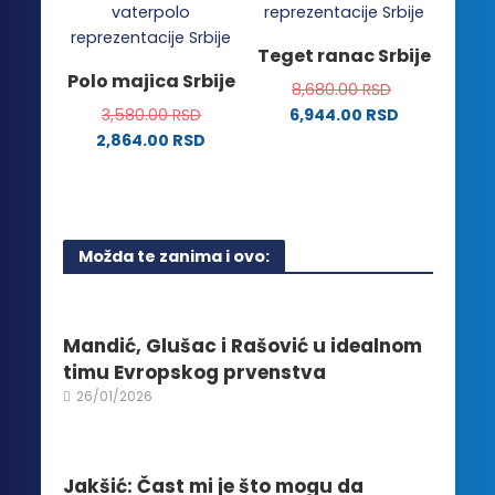
varijanti.
više
Opcije
varijanti.
Teget ranac Srbije
mogu
Opcije
Polo majica Srbije
biti
8,680.00
RSD
mogu
izabrane
3,580.00
RSD
6,944.00
RSD
biti
na
2,864.00
RSD
izabrane
stranici
Ovaj
na
proizvoda.
proizvod
stranici
ima
proizvoda.
više
Možda te zanima i ovo:
varijanti.
Opcije
mogu
biti
Mandić, Glušac i Rašović u idealnom
izabrane
timu Evropskog prvenstva
na
26/01/2026
stranici
proizvoda.
Jakšić: Čast mi je što mogu da