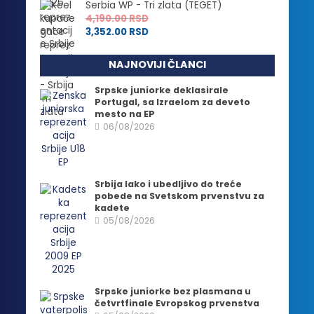
Serbia WP - Tri zlata (TEGET)
4,190.00
RSD
3,352.00
RSD
NAJNOVIJI ČLANCI
Srpske juniorke deklasirale
Portugal, sa Izraelom za deveto
mesto na EP
06/08/2026
Srbija lako i ubedljivo do treće
pobede na Svetskom prvenstvu za
kadete
05/08/2026
Srpske juniorke bez plasmana u
četvrtfinale Evropskog prvenstva