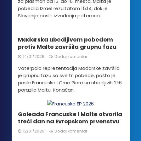
za plasman od 13. do 16. mesta, Malta je
pobedila Izrael rezultatom 15:14, dok je
Slovenija posle izvođenja peteraca...
Mađarska ubedljivom pobedom
protiv Malte završila grupnu fazu
14/01/2026
Dodaj komentar
Vaterpolo reprezentacija Mađarske završila
je grupnu fazu sa sve tri pobede, pošto je
posle Francuske i Crne Gore sa ubedljivih 21:6
porazila Maltu. Konačan...
Goleada Francuske i Malte otvorila
treći dan na Evropskom prvenstvu
12/01/2026
Dodaj komentar