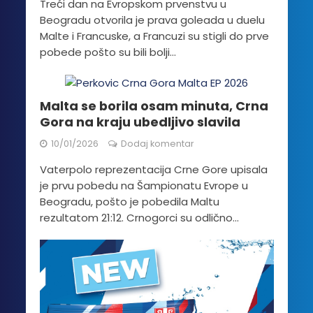
Treći dan na Evropskom prvenstvu u
Beogradu otvorila je prava goleada u duelu
Malte i Francuske, a Francuzi su stigli do prve
pobede pošto su bili bolji...
Malta se borila osam minuta, Crna
Gora na kraju ubedljivo slavila
10/01/2026
Dodaj komentar
Vaterpolo reprezentacija Crne Gore upisala
je prvu pobedu na Šampionatu Evrope u
Beogradu, pošto je pobedila Maltu
rezultatom 21:12. Crnogorci su odlično...