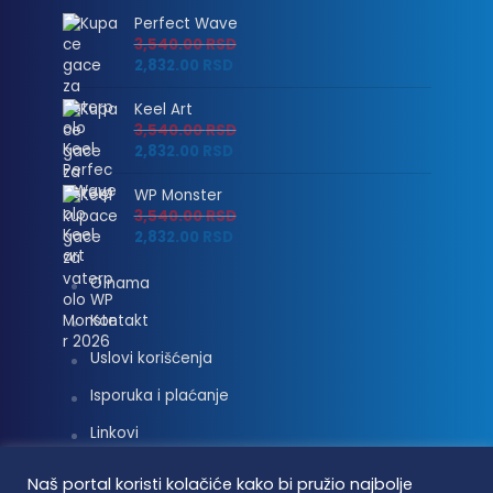
Perfect Wave
3,540.00
RSD
2,832.00
RSD
Keel Art
3,540.00
RSD
2,832.00
RSD
WP Monster
3,540.00
RSD
2,832.00
RSD
O nama
Kontakt
Uslovi korišćenja
Isporuka i plaćanje
Linkovi
Moj nalog
Naš portal koristi kolačiće kako bi pružio najbolje