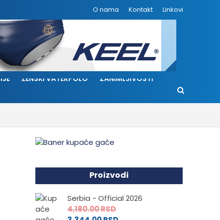
O nama
Kontakt
Linkovi
IJE
ŽENSKI VATERPOLO
ZANIMLJIVOSTI
Proizvodi
Serbia - Official 2026
4,180.00
RSD
3,344.00
RSD