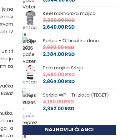
 je na
Keel mornarska majica
akmici
3,300.00
RSD
 prvom
2,640.00
RSD
jih 12
Serbia - Official za decu
2,980.00
RSD
uz tri
2,384.00
RSD
ila je
arm za
Polo majica Srbije
3,580.00
RSD
2,864.00
RSD
ovačka
 Balaž
Serbia WP - Tri zlata (TEGET)
4,190.00
RSD
3,352.00
RSD
nutka.
ula na
gol, a
NAJNOVIJI ČLANCI
rilaze