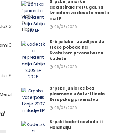
Srpske juniorke
deklasirale Portugal, sa
Izraelom za deveto mesto
na EP
laž 3,
06/08/2026
Srbija lako i ubedljivo do
emi 3,
treće pobede na
Svetskom prvenstvu za
kadete
05/08/2026
sku 5,
Srpske juniorke bez
plasmana u četvrtfinale
Meral,
Evropskog prvenstva
05/08/2026
ad
Srpski kadeti savladali i
Holandiju