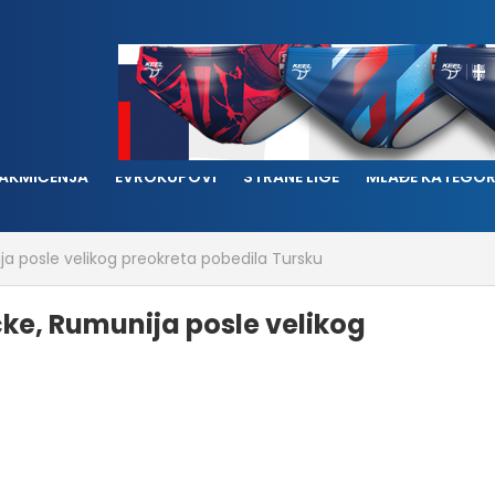
AKMIČENJA
EVROKUPOVI
STRANE LIGE
MLAĐE KATEGOR
ija posle velikog preokreta pobedila Tursku
ačke, Rumunija posle velikog