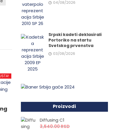
ke
04/08/2026
Srpski kadeti deklasirali
Portoriko na startu
Svetskog prvenstva
03/08/2026
USTA!
Proizvodi
ing
Diffusing C1
3,540.00
RSD