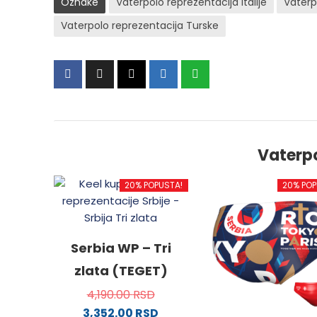
Oznake
Vaterpolo reprezentacija Italije
Vaterp
Vaterpolo reprezentacija Turske
Vaterp
20% POPUSTA!
20% POP
Serbia WP – Tri
zlata (TEGET)
4,190.00
RSD
3,352.00
RSD