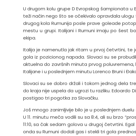
U drugom kolu grupe D Evropskog šampionata u Be
teži način nego što se očekivalo opravdala ulogu fav
drugog kola Rumunija posle prave goleade potopila
mestu u grupi. Italijani i Rumuni imaju po šest b
ekipa.
Italija je namenutla jak ritam u prvoj četvrtini, t
gola iz pozicionog napada. Slovaci su se probudili 
aktuelna do završnih minuta prvog poluvremena, k
Italijane i u poslednjem minutu Lorenco Bruni i Đako
Slovaci su se dobro držali i tokom jednog dela treće
do kraja nije uspela da ugrozi tu razliku. Edoardo D
postigao tri pogotka za Slovačku.
Još mnogo zanimljivije bilo je u poslednjem duelu 
U 11. minutu meča vodili su sa 8:4, ali su brzo “p
11:10, sa čak sedam golova u drugoj četvrtini. Egal
onda su Rumuni dodali gas i stekli tri gola prednos