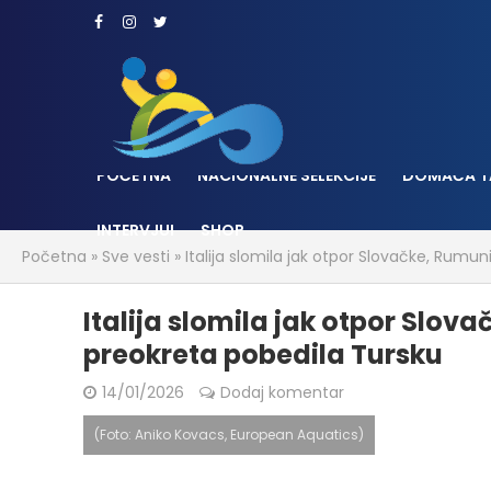
POČETNA
NACIONALNE SELEKCIJE
DOMAĆA T
INTERVJUI
SHOP
Početna
»
Sve vesti
»
Italija slomila jak otpor Slovačke, Rumun
Italija slomila jak otpor Slov
preokreta pobedila Tursku
14/01/2026
Dodaj komentar
(Foto: Aniko Kovacs, European Aquatics)