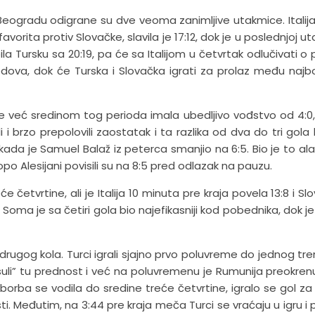
ogradu odigrane su dve veoma zanimljive utakmice. Italija
orita protiv Slovačke, slavila je 17:12, dok je u poslednjoj ut
 Tursku sa 20:19, pa će sa Italijom u četvrtak odlučivati o
odova, dok će Turska i Slovačka igrati za prolaz među najbol
e je već sredinom tog perioda imala ubedljivo vođstvo od 4:0, 
i brzo prepolovili zaostatak i ta razlika od dva do tri gola b
ada je Samuel Balaž iz peterca smanjio na 6:5. Bio je to al
po Alesijani povisili su na 8:5 pred odlazak na pauzu.
 četvrtine, ali je Italija 10 minuta pre kraja povela 13:8 i Sl
i Soma je sa četiri gola bio najefikasniji kod pobednika, dok je
drugog kola. Turci igrali sjajno prvo poluvreme do jednog tre
rosuli” tu prednost i već na poluvremenu je Rumunija preokren
 borba se vodila do sredine treće četvrtine, igralo se gol za 
ti. Međutim, na 3:44 pre kraja meča Turci se vraćaju u igru i p