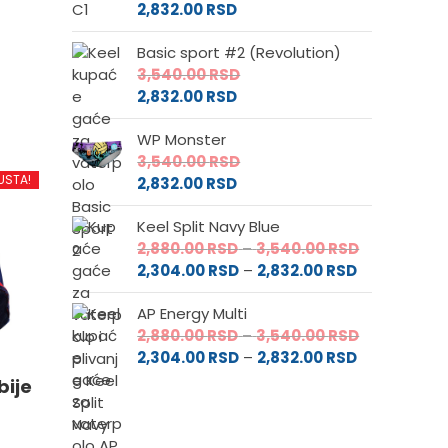
2,832.00
RSD
Basic sport #2 (Revolution)
d
3,540.00
RSD
2,832.00
RSD
.
WP Monster
3,540.00
RSD
USTA!
2,832.00
RSD
Keel Split Navy Blue
e
Raspon
2,880.00
RSD
–
3,540.00
RSD
Raspon
cena:
2,304.00
RSD
–
2,832.00
RSD
cena:
od
da.
AP Energy Multi
od
2,880.00 RS
Raspon
2,880.00
RSD
–
3,540.00
RSD
2,304.00 RS
do
Raspon
cena:
2,304.00
RSD
–
2,832.00
RSD
do
3,540.00 RS
cena:
od
2,832.00 RSD
bije
od
2,880.00 RS
2,304.00 RS
do
do
3,540.00 RS