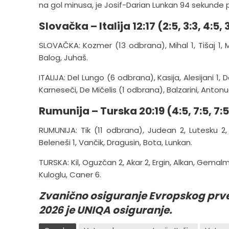
na gol minusa, je Josif-Darian Lunkan 94 sekunde p
Slovačka – Italija 12:17 (2:5, 3:3, 4:5, 
SLOVAČKA: Kozmer (13 odbrana), Mihal 1, Tišaj 1, Mo
Balog, Juhaš.
ITALIJA: Del Lungo (6 odbrana), Kasija, Alesijani 1,
Karneseči, De Mičelis (1 odbrana), Balzarini, Antonuć
Rumunija – Turska 20:19 (4:5, 7:5, 7:5
RUMUNIJA: Tik (11 odbrana), Judean 2, Lutesku 2
Beleneši 1, Vančik, Dragusin, Bota, Lunkan.
TURSKA: Kil, Oguzčan 2, Akar 2, Ergin, Alkan, Gemal
Kuloglu, Caner 6.
Zvanično osiguranje Evropskog prv
2026 je UNIQA osiguranje.