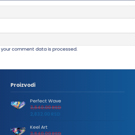
 your comment data is processed.
Proizvodi
Perfect Wave
3,540.00
RSD
2,832.00
RSD
Keel Art
3,540.00
RSD