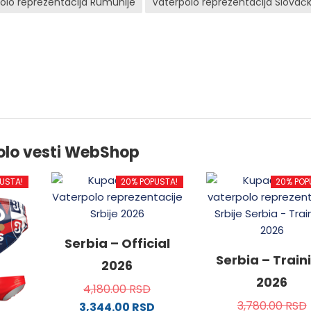
olo reprezentacija Rumunije
Vaterpolo reprezentacija Slovač
olo vesti WebShop
USTA!
20% POPUSTA!
20% POP
Serbia – Official
Serbia – Train
2026
2026
4,180.00
RSD
3,780.00
RSD
3,344.00
RSD