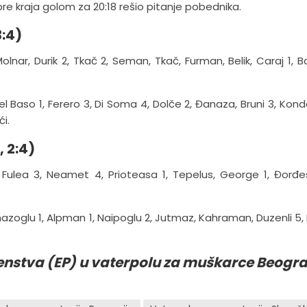
re kraja golom za 20:18 rešio pitanje pobednika.
3:4)
lnar, Durik 2, Tkač 2, Seman, Tkač, Furman, Belik, Caraj 1, Ba
 Del Baso 1, Ferero 3, Di Soma 4, Dolče 2, Đanaza, Bruni 3, Kond
i.
, 2:4)
, Fulea 3, Neamet 4, Prioteasa 1, Tepelus, George 1, Đorđe
mazoglu 1, Alpman 1, Naipoglu 2, Jutmaz, Kahraman, Duzenli 5, 
enstva (EP) u vaterpolu za muškarce Beogr