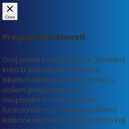
Close
Pregled privatnosti
Ovaj portal koristi kolačiće (cookies)
kako bi poboljšala korisničko
iskustvo. Neki kolačići se čuvaju u
vašem pregledaču jer su
neophodni za rad osnovnih
funkcionalnosti. Takođe koristimo
kolačiće nezavisnih proizvođača koji