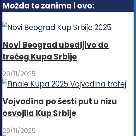
Možda te zanima i ovo:
izabrane
na
stranici
proizvoda.
Novi Beograd ubedljivo do
trećeg Kupa Srbije
29/11/2025
Vojvodina po šesti put u nizu
osvojila Kup Srbije
29/11/2025