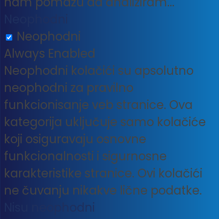
nam pomažu da analiziram
...
Neophodni
Neophodni
Always Enabled
Neophodni kolačići su apsolutno
neophodni za pravilno
funkcionisanje veb stranice. Ova
kategorija uključuje samo kolačiće
koji osiguravaju osnovne
funkcionalnosti i sigurnosne
karakteristike stranice. Ovi kolačići
ne čuvanju nikakve lične podatke.
Nisu neophodni