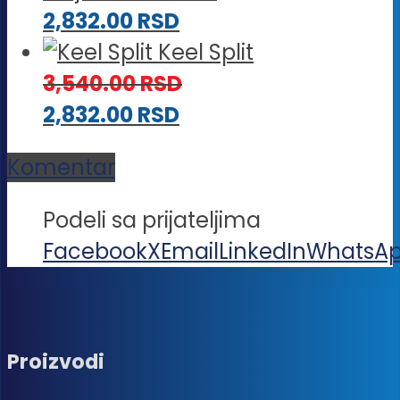
2,832.00
RSD
Keel Split
3,540.00
RSD
2,832.00
RSD
Komentar
Podeli sa prijateljima
Facebook
X
Email
LinkedIn
WhatsA
Proizvodi