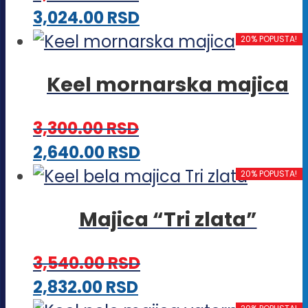
biti
Ovaj
3,024.00
RSD
izabrane
proizvod
20% POPUSTA!
na
ima
stranici
Keel mornarska majica
više
proizvoda.
varijanti.
3,300.00
RSD
Opcije
Ovaj
2,640.00
RSD
mogu
proizvod
20% POPUSTA!
biti
ima
izabrane
Majica “Tri zlata”
više
na
varijanti.
stranici
3,540.00
RSD
Opcije
proizvoda.
Ovaj
2,832.00
RSD
mogu