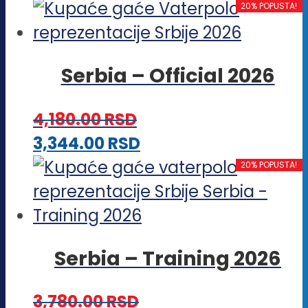
proizvod
20% POPUSTA!
izabrane
ima
na
više
stranici
Serbia – Official 2026
varijanti.
proizvoda.
Opcije
4,180.00
RSD
mogu
Ovaj
3,344.00
RSD
biti
proizvod
20% POPUSTA!
izabrane
ima
na
više
stranici
varijanti.
proizvoda.
Serbia – Training 2026
Opcije
mogu
3,780.00
RSD