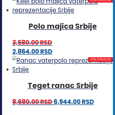
proizvod
20% POPUSTA!
biti
ima
izabrane
više
na
Polo majica Srbije
varijanti.
stranici
Opcije
proizvoda.
3,580.00
RSD
mogu
Ovaj
2,864.00
RSD
biti
proizvod
20% POPUSTA!
izabrane
ima
na
više
stranici
Teget ranac Srbije
varijanti.
proizvoda.
Opcije
8,680.00
RSD
6,944.00
RSD
mogu
biti