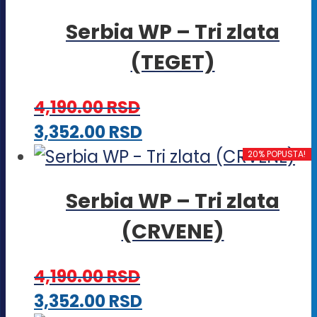
Serbia WP – Tri zlata
(TEGET)
4,190.00
RSD
Ovaj
3,352.00
RSD
proizvod
20% POPUSTA!
ima
Serbia WP – Tri zlata
više
(CRVENE)
varijanti.
Opcije
4,190.00
RSD
mogu
Ovaj
3,352.00
RSD
biti