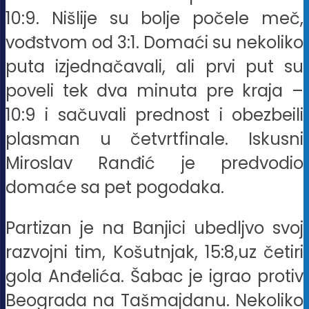
10:9. Nišlije su bolje počele meč,
vođstvom od 3:1. Domaći su nekoliko
puta izjednačavali, ali prvi put su
poveli tek dva minuta pre kraja –
10:9 i sačuvali prednost i obezbeili
plasman u četvrtfinale. Iskusni
Miroslav Ranđić je predvodio
domaće sa pet pogodaka.
Partizan je na Banjici ubedljvo svoj
razvojni tim, Košutnjak, 15:8,uz četiri
gola Anđelića. Šabac je igrao protiv
Beograda na Tašmajdanu. Nekoliko