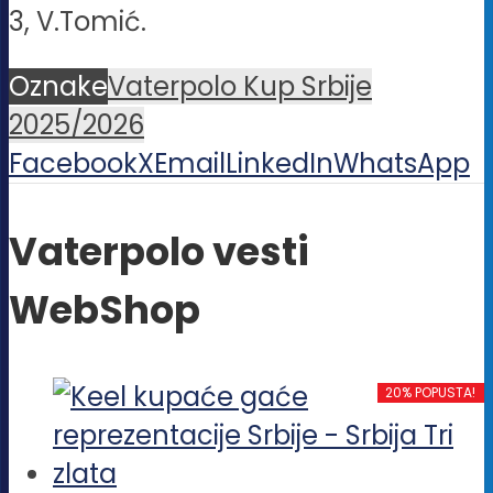
3, V.Tomić.
Oznake
Vaterpolo Kup Srbije
2025/2026
Facebook
X
Email
LinkedIn
WhatsApp
Vaterpolo vesti
WebShop
20% POPUSTA!