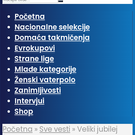
Početna
Nacionalne selekcije
Domaća takmičenja
Evrokupovi
Strane lige
Mlađe kategorije
Ženski vaterpolo
Zanimljivosti
Intervjui
Shop
Početna
»
Sve vesti
»
Veliki jubilej