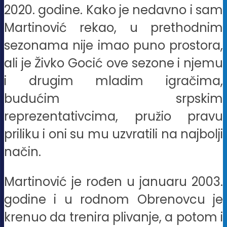
2020. godine. Kako je nedavno i sam
Martinović rekao, u prethodnim
sezonama nije imao puno prostora,
ali je Živko Gocić ove sezone i njemu
i drugim mladim igračima,
budućim srpskim
reprezentativcima, pružio pravu
priliku i oni su mu uzvratili na najbolji
način.
Martinović je rođen u januaru 2003.
godine i u rodnom Obrenovcu je
krenuo da trenira plivanje, a potom i