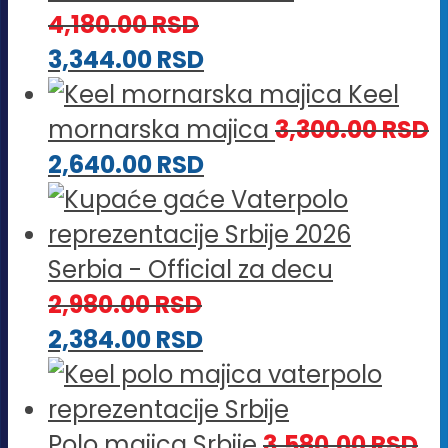
4,180.00
RSD
3,344.00
RSD
Keel
mornarska majica
3,300.00
RSD
2,640.00
RSD
Serbia - Official za decu
2,980.00
RSD
2,384.00
RSD
Polo majica Srbije
3,580.00
RSD