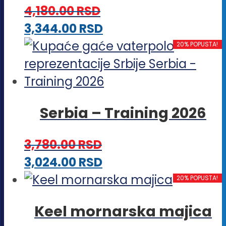
4,180.00
RSD
mogu
Ovaj
3,344.00
RSD
biti
proizvod
20% POPUSTA!
izabrane
ima
na
više
stranici
varijanti.
proizvoda.
Serbia – Training 2026
Opcije
mogu
3,780.00
RSD
biti
Ovaj
3,024.00
RSD
izabrane
proizvod
20% POPUSTA!
na
ima
stranici
Keel mornarska majica
više
proizvoda.