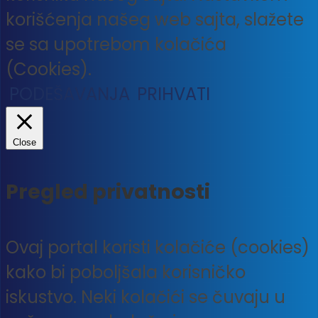
korišćenja našeg web sajta, slažete
se sa upotrebom kolačića
(Cookies).
PODEŠAVANJA
PRIHVATI
Close
Pregled privatnosti
Ovaj portal koristi kolačiće (cookies)
kako bi poboljšala korisničko
iskustvo. Neki kolačići se čuvaju u