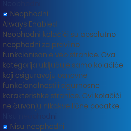
Neophodni
Neophodni
Always Enabled
Neophodni kolačići su apsolutno
neophodni za pravilno
funkcionisanje veb stranice. Ova
kategorija uključuje samo kolačiće
koji osiguravaju osnovne
funkcionalnosti i sigurnosne
karakteristike stranice. Ovi kolačići
ne čuvanju nikakve lične podatke.
Nisu neophodni
Nisu neophodni