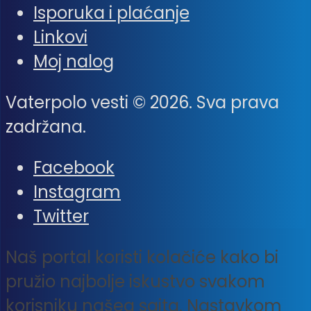
Isporuka i plaćanje
Linkovi
Moj nalog
Vaterpolo vesti © 2026. Sva prava
zadržana.
Facebook
Instagram
Twitter
Naš portal koristi kolačiće kako bi
pružio najbolje iskustvo svakom
korisniku našeg sajta. Nastavkom