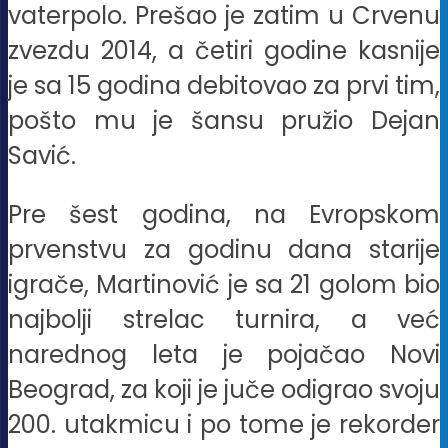
vaterpolo. Prešao je zatim u Crvenu
zvezdu 2014, a četiri godine kasnije
je sa 15 godina debitovao za prvi tim,
pošto mu je šansu pružio Dejan
Savić.
Pre šest godina, na Evropskom
prvenstvu za godinu dana starije
igrače, Martinović je sa 21 golom bio
najbolji strelac turnira, a već
narednog leta je pojačao Novi
Beograd, za koji je juče odigrao svoju
200. utakmicu i po tome je rekorder