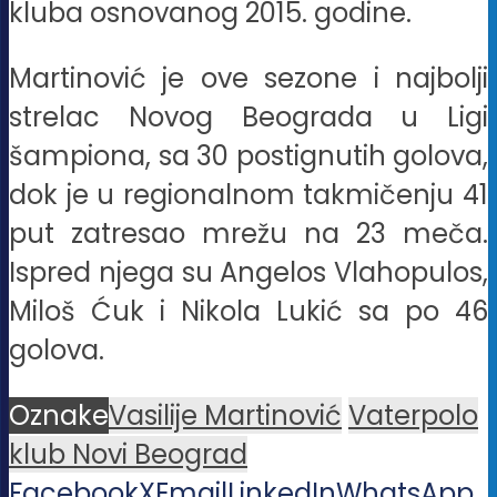
kluba osnovanog 2015. godine.
Martinović je ove sezone i najbolji
strelac Novog Beograda u Ligi
šampiona, sa 30 postignutih golova,
dok je u regionalnom takmičenju 41
put zatresao mrežu na 23 meča.
Ispred njega su Angelos Vlahopulos,
Miloš Ćuk i Nikola Lukić sa po 46
golova.
Oznake
Vasilije Martinović
Vaterpolo
klub Novi Beograd
Facebook
X
Email
LinkedIn
WhatsApp