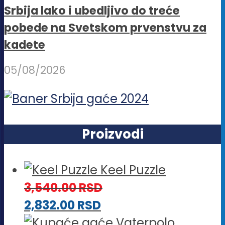
Srbija lako i ubedljivo do treće
pobede na Svetskom prvenstvu za
kadete
05/08/2026
Proizvodi
Keel Puzzle
3,540.00
RSD
2,832.00
RSD