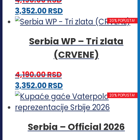
Ovaj
3,352.00
RSD
proizvod
20% POPUSTA!
ima
Serbia WP – Tri zlata
više
(CRVENE)
varijanti.
Opcije
4,190.00
RSD
mogu
Ovaj
3,352.00
RSD
biti
proizvod
20% POPUSTA!
izabrane
ima
na
više
stranici
Serbia – Official 2026
varijanti.
proizvoda.
Opcije