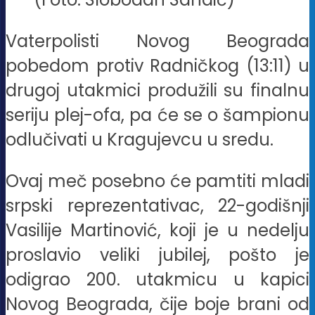
Vaterpolisti Novog Beograda
pobedom protiv Radničkog (13:11) u
drugoj utakmici produžili su finalnu
seriju plej-ofa, pa će se o šampionu
odlučivati u Kragujevcu u sredu.
Ovaj meč posebno će pamtiti mladi
srpski reprezentativac, 22-godišnji
Vasilije Martinović, koji je u nedelju
proslavio veliki jubilej, pošto je
odigrao 200. utakmicu u kapici
Novog Beograda, čije boje brani od