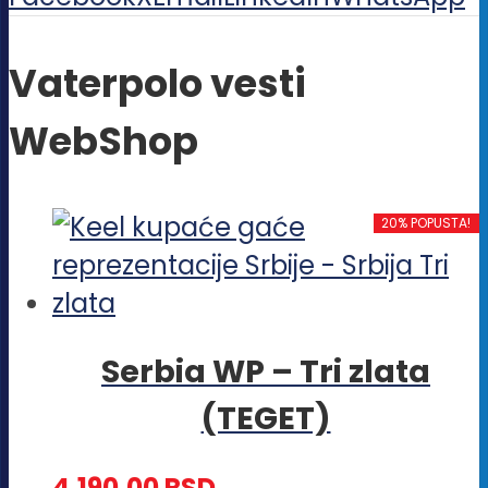
Vaterpolo vesti
WebShop
20% POPUSTA!
Serbia WP – Tri zlata
(TEGET)
4,190.00
RSD