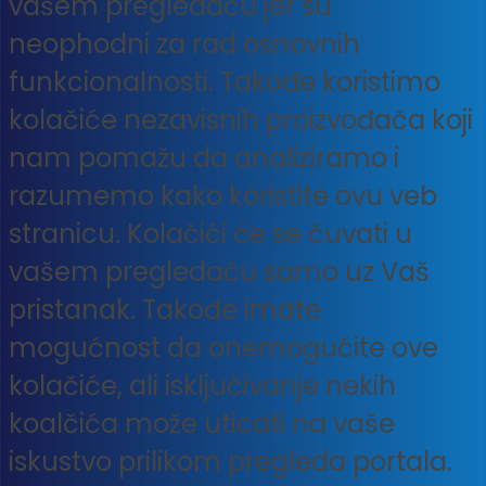
vašem pregledaču jer su
neophodni za rad osnovnih
funkcionalnosti. Takođe koristimo
kolačiće nezavisnih proizvođača koji
nam pomažu da analiziramo i
razumemo kako koristite ovu veb
stranicu. Kolačići će se čuvati u
vašem pregledaču samo uz Vaš
pristanak. Takođe imate
mogućnost da onemogućite ove
kolačiće, ali isključivanje nekih
koalčića može uticati na vaše
iskustvo prilikom pregleda portala.