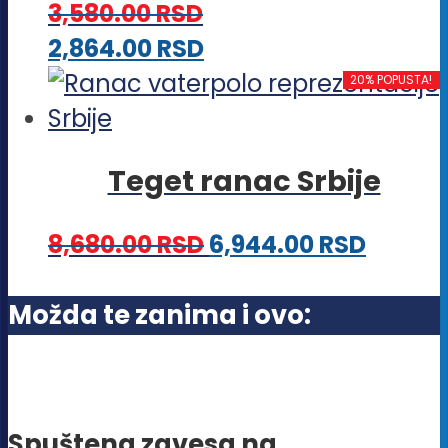
proizvoda.
3,580.00
RSD
mogu
Ovaj
2,864.00
RSD
biti
proizvod
20% POPUSTA!
izabrane
ima
na
više
stranici
Teget ranac Srbije
varijanti.
proizvoda.
Opcije
8,680.00
RSD
6,944.00
RSD
mogu
biti
Možda te zanima i ovo:
izabrane
na
stranici
proizvoda.
Spuštena zavesa na