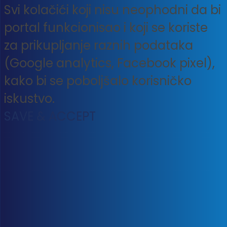
Svi kolačići koji nisu neophodni da bi
portal funkcionisao i koji se koriste
za prikupljanje raznih podataka
(Google analytics, Facebook pixel),
kako bi se poboljšalo korisničko
iskustvo.
SAVE & ACCEPT