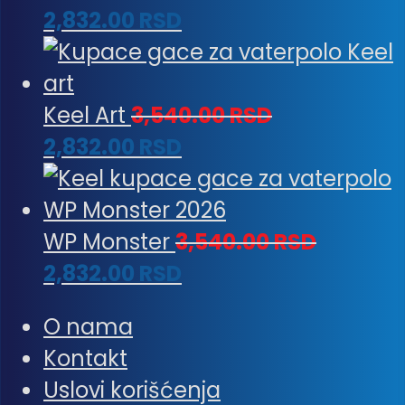
2,832.00
RSD
Keel Art
3,540.00
RSD
2,832.00
RSD
WP Monster
3,540.00
RSD
2,832.00
RSD
O nama
Kontakt
Uslovi korišćenja