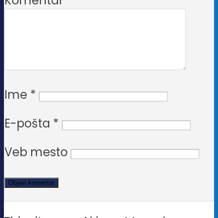
Komentar
Ime
*
E-pošta
*
Veb mesto