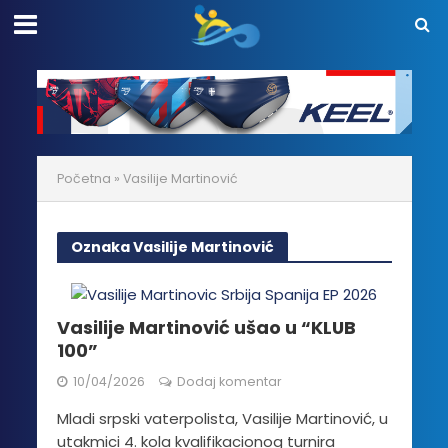
Početna
»
Vasilije Martinović
Oznaka Vasilije Martinović
Vasilije Martinović ušao u “KLUB
100”
10/04/2026
Dodaj komentar
Mladi srpski vaterpolista, Vasilije Martinović, u
utakmici 4. kola kvalifikacionog turnira