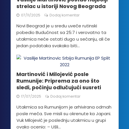
strelac u istoriji Novog Beograda
07/11/2025
Dodaj komentar
Novi Beograd je u sredu uveče rutinski
pobedio Budućnost sa 25:7 i verovatno ta
utakmica neće ostati dugo u sećanju, ali će
jedan podataka svakako biti...
Martinović i Milojević posle
Rumunije: Priprema za ono što
sledi, počinju odlučujući susreti
17/07/2025
Dodaj komentar
Utakmica sa Rumunijom je arhivirana odmah
posle meča. Sve misli su okrenute ka Japani.
Vuk Milojević je poslednju utakmicu u grupi
ovako ocenio: – Ušli...