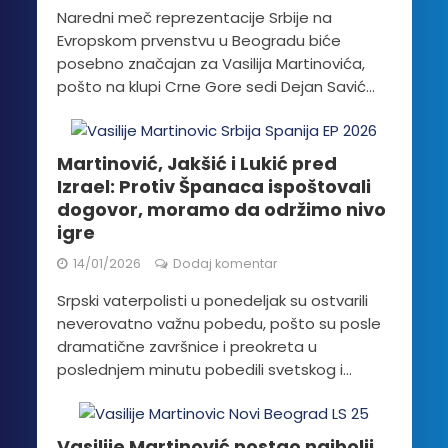
Naredni meč reprezentacije Srbije na
Evropskom prvenstvu u Beogradu biće
posebno značajan za Vasilija Martinovića,
pošto na klupi Crne Gore sedi Dejan Savić...
Martinović, Jakšić i Lukić pred
Izrael: Protiv Španaca ispoštovali
dogovor, moramo da održimo nivo
igre
14/01/2026
Dodaj komentar
Srpski vaterpolisti u ponedeljak su ostvarili
neverovatno važnu pobedu, pošto su posle
dramatične završnice i preokreta u
poslednjem minutu pobedili svetskog i...
Vasilije Martinović postao najbolji