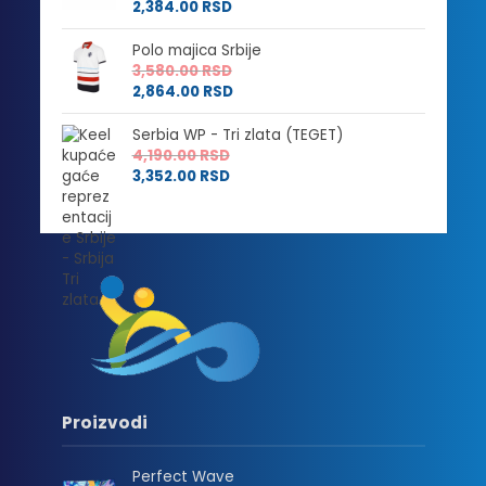
2,384.00
RSD
Polo majica Srbije
3,580.00
RSD
2,864.00
RSD
Serbia WP - Tri zlata (TEGET)
4,190.00
RSD
3,352.00
RSD
Proizvodi
Perfect Wave