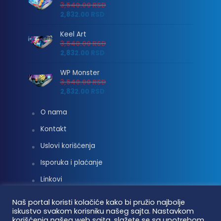
3,540.00
RSD
2,832.00
RSD
Keel Art
3,540.00
RSD
2,832.00
RSD
WP Monster
3,540.00
RSD
2,832.00
RSD
O nama
Kontakt
Uslovi korišćenja
Isporuka i plaćanje
Linkovi
Moj nalog
Naš portal koristi kolačiće kako bi pružio najbolje
iskustvo svakom korisniku našeg sajta. Nastavkom
korišćenja našeg web sajta, slažete se sa upotrebom