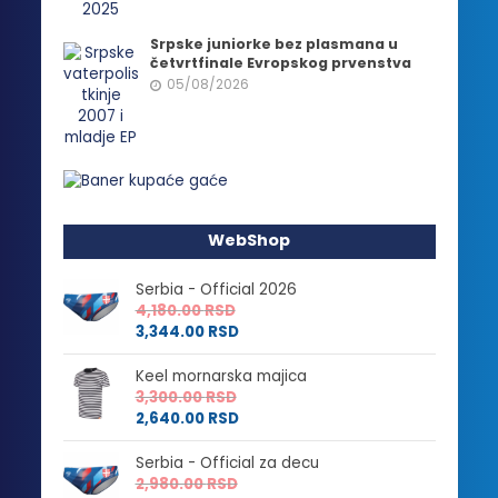
Srpske juniorke bez plasmana u
četvrtfinale Evropskog prvenstva
05/08/2026
WebShop
Serbia - Official 2026
4,180.00
RSD
3,344.00
RSD
Keel mornarska majica
3,300.00
RSD
2,640.00
RSD
Serbia - Official za decu
2,980.00
RSD