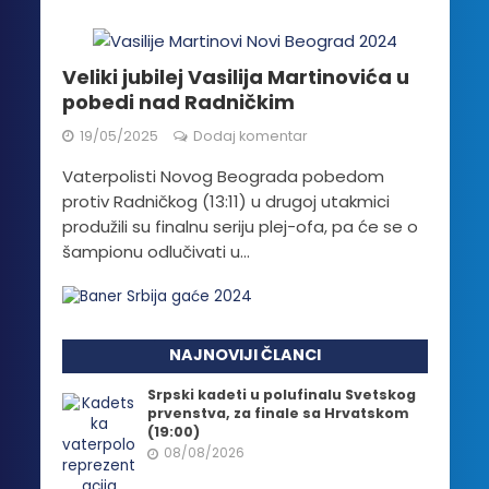
Veliki jubilej Vasilija Martinovića u
pobedi nad Radničkim
19/05/2025
Dodaj komentar
Vaterpolisti Novog Beograda pobedom
protiv Radničkog (13:11) u drugoj utakmici
produžili su finalnu seriju plej-ofa, pa će se o
šampionu odlučivati u...
NAJNOVIJI ČLANCI
Srpski kadeti u polufinalu Svetskog
prvenstva, za finale sa Hrvatskom
(19:00)
08/08/2026