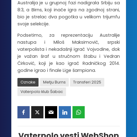
Australija je u grupnoj fazi nadigrala Srbiju sa
8:3, a Birns, koji inače igra na zgodnoj strani,
bio je strelac dva pogotka u velikom trijumfu
svoje selekcije.
Podsetimo, za reprezentaciju Australije
nastupa i Miloš Maksimović, srpski
vaterpolista i nekadašnji igrač Vojvodine, dok
je važan šraf u stručnom štabu i Vedran
Ćirković, koji je kao igrač Radničkog 2014.
godine igrao i finale Lige šampiona.
Oznake
Metju Burns
Transferi 2025
Vaterpolo klub Šabac
Vaterpolo vesti WebShop