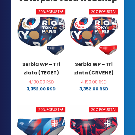
20% POPUSTA!
20% POPUSTA!
Serbia WP – Tri
Serbia WP – Tri
zlata (TEGET)
zlata (CRVENE)
4,190.00
RSD
4,190.00
RSD
3,352.00
RSD
3,352.00
RSD
Ovaj
Ovaj
proizvod
proizvod
ima
ima
20% POPUSTA!
20% POPUSTA!
više
više
varijanti.
varijanti.
Opcije
Opcije