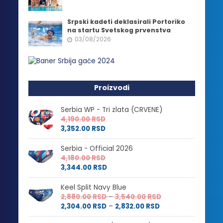
Srpski kadeti deklasirali Portoriko
na startu Svetskog prvenstva
03/08/2026
Proizvodi
Serbia WP - Tri zlata (CRVENE)
4,190.00
RSD
3,352.00
RSD
Serbia - Official 2026
4,180.00
RSD
3,344.00
RSD
Keel Split Navy Blue
Raspon
2,880.00
RSD
–
3,540.00
RSD
Raspon
cena:
2,304.00
RSD
–
2,832.00
RSD
cena:
od