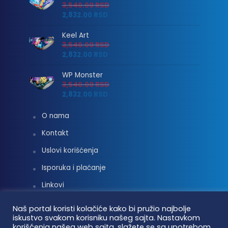
3,540.00
RSD
2,832.00
RSD
Keel Art
3,540.00
RSD
2,832.00
RSD
WP Monster
3,540.00
RSD
2,832.00
RSD
O nama
Kontakt
Uslovi korišćenja
Isporuka i plaćanje
Linkovi
Moj nalog
Naš portal koristi kolačiće kako bi pružio najbolje
iskustvo svakom korisniku našeg sajta. Nastavkom
korišćenja našeg web sajta, slažete se sa upotrebom