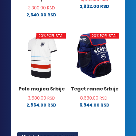
2,832.00
RSD
3,300.00
RSD
Ovaj
2,640.00
RSD
proizvod
Ovaj
ima
proizvod
više
ima
20% POPUSTA!
20% POPUSTA!
varijanti.
više
Opcije
varijanti.
mogu
Opcije
biti
mogu
izabrane
biti
na
izabrane
stranici
na
Polo majica Srbije
Teget ranac Srbije
proizvoda.
stranici
3,580.00
RSD
8,680.00
RSD
proizvoda.
2,864.00
RSD
6,944.00
RSD
Ovaj
proizvod
ima
više