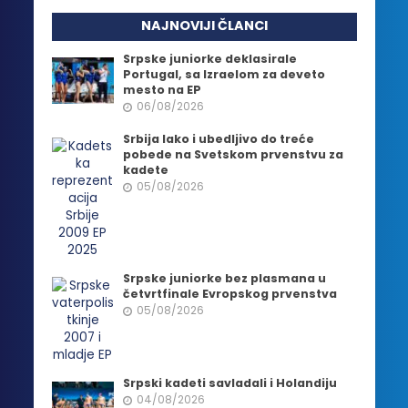
NAJNOVIJI ČLANCI
Srpske juniorke deklasirale
Portugal, sa Izraelom za deveto
mesto na EP
06/08/2026
Srbija lako i ubedljivo do treće
pobede na Svetskom prvenstvu za
kadete
05/08/2026
Srpske juniorke bez plasmana u
četvrtfinale Evropskog prvenstva
05/08/2026
Srpski kadeti savladali i Holandiju
04/08/2026