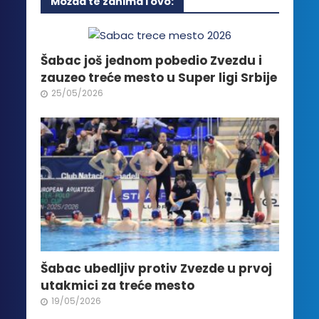
Možda te zanima i ovo:
varijanti.
Opcije
mogu
biti
Šabac još jednom pobedio Zvezdu i
izabrane
zauzeo treće mesto u Super ligi Srbije
na
25/05/2026
stranici
proizvoda.
Šabac ubedljiv protiv Zvezde u prvoj
utakmici za treće mesto
19/05/2026