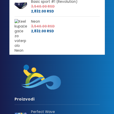
od
2,880.00 RSD
Basic sport #1 (Revolution)
2,304.00 RSD
do
3,540.00
RSD
do
3,540.00 RSD
2,832.00
RSD
2,832.00 RSD
Neon
3,540.00
RSD
2,832.00
RSD
Proizvodi
Perfect Wave