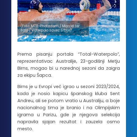
(Foto: MTB-Photo.com / Marcel ter
Bals / Vaterpolo savez Srbije)
Prema pisanju portala “Total-Waterpolo”,
reprezentativac Australije, 23-godišnji Metju
Birns, mogao bi u narednoj sezoni da zaigra
za ekipu Šapca.
Birns je u Evropi već igrao u sezoni 2023/2024,
kada je nosio kapicu španskog kluba Sent
Andreu, ali se potom vratio u Australiju, a boje
nacionalnog tima je branio i na Olimpijskim
igrama u Parizu, gde je njegova selekcija
napravila sjajan rezultat i zauzela osmo
mesto.