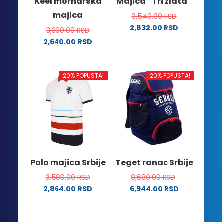
Keel mornarska
Majica “Tri zlata”
stranici
stranici
majica
3,540.00
RSD
proizvoda.
proizvoda.
2,832.00
RSD
3,300.00
RSD
Ovaj
2,640.00
RSD
proizvod
Ovaj
ima
proizvod
više
ima
20% POPUSTA!
20% POPUSTA!
varijanti.
više
Opcije
varijanti.
mogu
Opcije
biti
mogu
izabrane
biti
na
izabrane
stranici
na
Polo majica Srbije
Teget ranac Srbije
proizvoda.
stranici
3,580.00
RSD
8,680.00
RSD
proizvoda.
2,864.00
RSD
6,944.00
RSD
Ovaj
proizvod