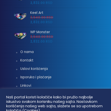
2,832.00
RSD
Keel Art
3,540.00
RSD
2,832.00
RSD
WP Monster
3,540.00
RSD
2,832.00
RSD
O nama
Kontakt
Uslovi korišćenja
Isporuka i plaćanje
Linkovi
Moj nalog
Naš portal koristi kolačiće kako bi pružio najbolje
iskustvo svakom korisniku našeg sajta. Nastavkom
korišćenja našeg web sajta, slažete se sa upotrebom
kolačića (Cookies).