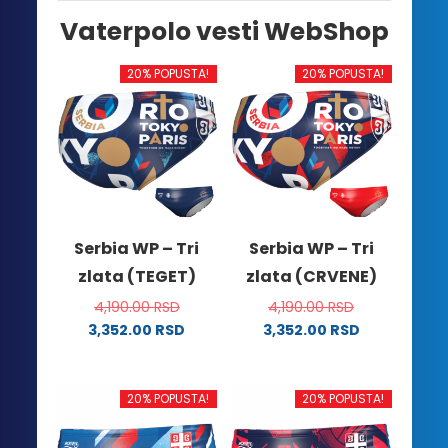
Vaterpolo vesti WebShop
20% POPUSTA!
20% POPUSTA!
Serbia WP – Tri
Serbia WP – Tri
zlata (TEGET)
zlata (CRVENE)
4,190.00
RSD
4,190.00
RSD
3,352.00
RSD
3,352.00
RSD
Ovaj
Ovaj
proizvod
proizvod
ima
ima
20% POPUSTA!
20% POPUSTA!
više
više
varijanti.
varijanti.