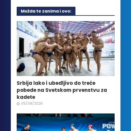
ima
više
Možda te zanima i ovo:
varijanti.
Opcije
mogu
biti
izabrane
na
stranici
proizvoda.
Srbija lako i ubedljivo do treće
pobede na Svetskom prvenstvu za
kadete
05/08/2026