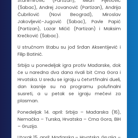
Stanimirović (Partizan), Milan Pijetlović
(Šabac), Andrej Jovanović (Partizan), Andrija
Čubrilović (Novi Beograd), Miroslav
Jakovljević-Jugović (Šabac), Pavle Papić
(Partizan), Lazar Mićić (Partizan) i Maksim
Krečković (Šabac).
U stručnom štabu su jođ Srđan Aksentijević i
Filip Batinić.
Srbija u ponedeljak igra protiv Mađarske, dok
će u naredna dva dana rivali bit Crna Gora i
Hrvatska. U sredu se igraju u četvrtfinalni dueli,
dan kasnije su na programu polufinalni
susreti, a u petak se igraju mečevi za
plasman.
Ponedeljak 14. april: Srbija – Mađarska (16),
Nemačka – Turska, Hrvatska – Crna Gora, BiH
– Gruzija.
Utorak 15. april: Mađarska – Hrvatska, Gruzija –