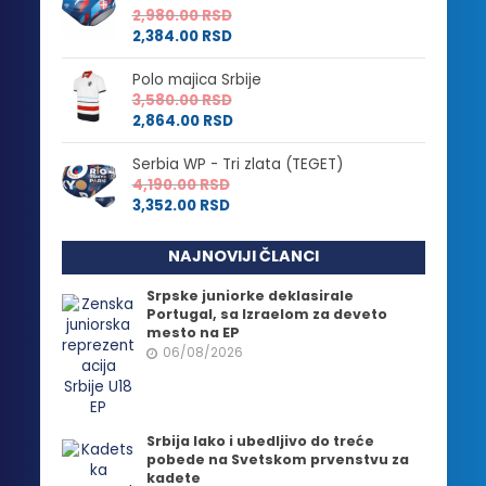
2,980.00
RSD
2,384.00
RSD
Polo majica Srbije
3,580.00
RSD
2,864.00
RSD
Serbia WP - Tri zlata (TEGET)
4,190.00
RSD
3,352.00
RSD
NAJNOVIJI ČLANCI
Srpske juniorke deklasirale
Portugal, sa Izraelom za deveto
mesto na EP
06/08/2026
Srbija lako i ubedljivo do treće
pobede na Svetskom prvenstvu za
kadete