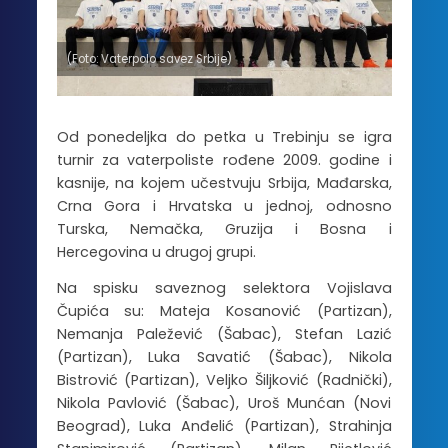
(Foto: Vaterpolo savez Srbije)
Od ponedeljka do petka u Trebinju se igra
turnir za vaterpoliste rođene 2009. godine i
kasnije, na kojem učestvuju Srbija, Mađarska,
Crna Gora i Hrvatska u jednoj, odnosno
Turska, Nemačka, Gruzija i Bosna i
Hercegovina u drugoj grupi.
Na spisku saveznog selektora Vojislava
Čupića su: Mateja Kosanović (Partizan),
Nemanja Paležević (Šabac), Stefan Lazić
(Partizan), Luka Savatić (Šabac), Nikola
Bistrović (Partizan), Veljko Šiljković (Radnički),
Nikola Pavlović (Šabac), Uroš Munćan (Novi
Beograd), Luka Anđelić (Partizan), Strahinja