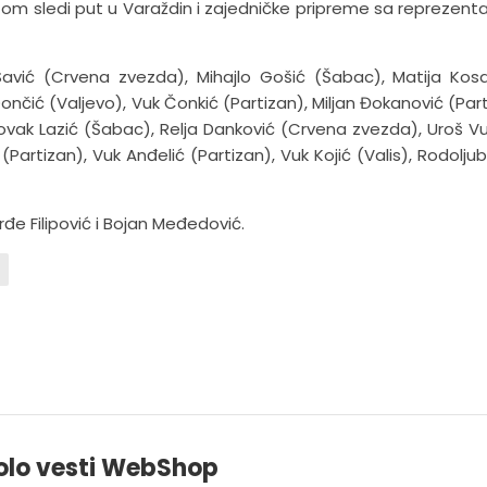
tom sledi put u Varaždin i zajedničke pripreme sa reprezent
 Savić (Crvena zvezda), Mihajlo Gošić (Šabac), Matija Kos
Dončić (Valjevo), Vuk Čonkić (Partizan), Miljan Đokanović (Part
Novak Lazić (Šabac), Relja Danković (Crvena zvezda), Uroš Vu
Partizan), Vuk Anđelić (Partizan), Vuk Kojić (Valis), Rodoljub
orđe Filipović i Bojan Međedović.
olo vesti WebShop