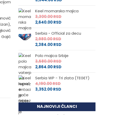
acijom
Keel mornarska majica
3,300.00
RSD
anović
2,640.00
RSD
izan),
jković
Serbia - Official za decu
 Gajić
2,980.00
RSD
2,384.00
RSD
Polo majica Srbije
3,580.00
RSD
2,864.00
RSD
Serbia WP - Tri zlata (TEGET)
4,190.00
RSD
3,352.00
RSD
NAJNOVIJI ČLANCI