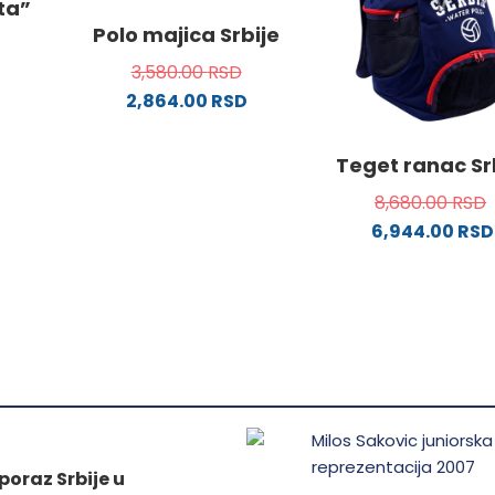
ata”
Opcije
na
Polo majica Srbije
mogu
stranici
3,580.00
RSD
biti
proizvo
2,864.00
RSD
ne
izabrane
od
na
Ovaj
stranici
proizvod
Teget ranac Sr
da.
proizvoda.
ima
8,680.00
RSD
.
više
6,944.00
RSD
varijanti.
Opcije
mogu
ne
biti
izabrane
na
da.
stranici
proizvoda.
poraz Srbije u