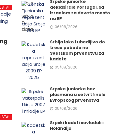
Srpske juniorke
deklasirale Portugal, sa
USTA!
Izraelom za deveto mesto
na EP
06/08/2026
ing
Srbija lako i ubedljivo do
treće pobede na
Svetskom prvenstvu za
kadete
05/08/2026
d
Srpske juniorke bez
plasmana u četvrtfinale
Evropskog prvenstva
.
05/08/2026
USTA!
Srpski kadeti savladali i
Holandiju
e