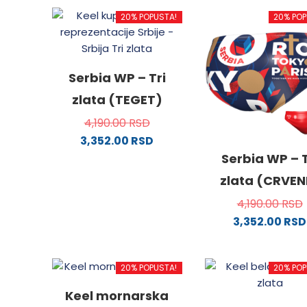
20% POPUSTA!
20% POP
Serbia WP – Tri
zlata (TEGET)
4,190.00
RSD
3,352.00
RSD
Ovaj
Serbia WP – T
proizvod
zlata (CRVEN
ima
4,190.00
RSD
više
3,352.00
RSD
varijanti.
Ovaj
Opcije
proizv
mogu
20% POPUSTA!
20% POP
ima
biti
više
izabrane
Keel mornarska
varijanti
na