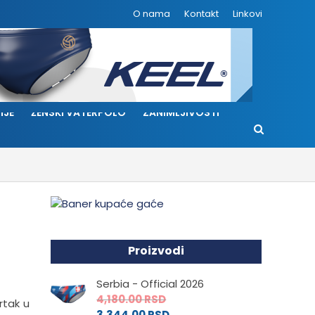
O nama
Kontakt
Linkovi
IJE
ŽENSKI VATERPOLO
ZANIMLJIVOSTI
Proizvodi
Serbia - Official 2026
4,180.00
RSD
rtak u
3,344.00
RSD