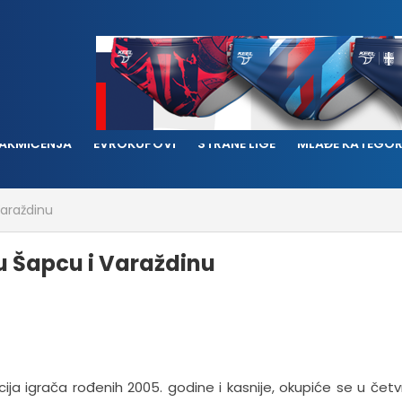
AKMIČENJA
EVROKUPOVI
STRANE LIGE
MLAĐE KATEGOR
Varaždinu
u Šapcu i Varaždinu
ija igrača rođenih 2005. godine i kasnije, okupiće se u četv