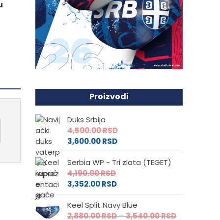
u
Proizvodi
Duks Srbija
4,500.00
RSD
3,600.00
RSD
Serbia WP - Tri zlata (TEGET)
4,190.00
RSD
3,352.00
RSD
Keel Split Navy Blue
Raspon
2,880.00
RSD
–
3,540.00
RSD