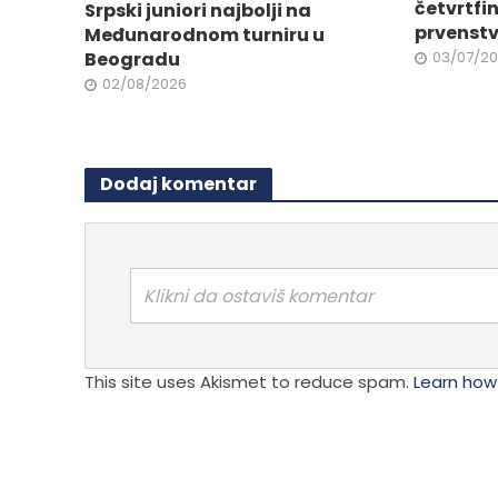
četvrtfi
Srpski juniori najbolji na
prvenstv
Međunarodnom turniru u
Beogradu
03/07/2
02/08/2026
Dodaj komentar
Klikni da ostaviš komentar
This site uses Akismet to reduce spam.
Learn how