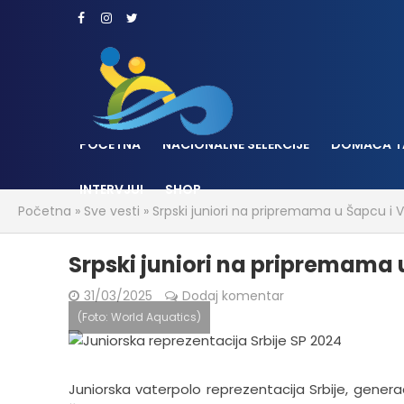
POČETNA
NACIONALNE SELEKCIJE
DOMAĆA T
INTERVJUI
SHOP
Početna
»
Sve vesti
»
Srpski juniori na pripremama u Šapcu i 
Srpski juniori na pripremama 
31/03/2025
Dodaj komentar
(Foto: World Aquatics)
Juniorska vaterpolo reprezentacija Srbije, generac