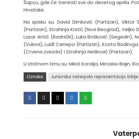
Šapcu, gde će trenirati sve do devetog aprila. Po
Hrvatske.
Na spisku su: David Dimković (Partizan), Viktor
(Partizan), Strahinja Krstić (Novi Beograd), Veljko 
Lazar Antić (Radnički), Luka Bošković (Segedin), 
(Vukovi), Luiđi Cenepa (Partizan), Kosta Bodiroga (
(Crvena zvezda) i Strahinja Nešković (Partizan).
U stričnom timu su: Miloš Korolija, Miroslav Bajin, Đ
Oznake
Juniorska vaterpolo reprezentacija Srbije
Vaterp