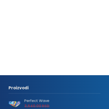
Proizvodi
Perfect Wave
3,540.00
RSD