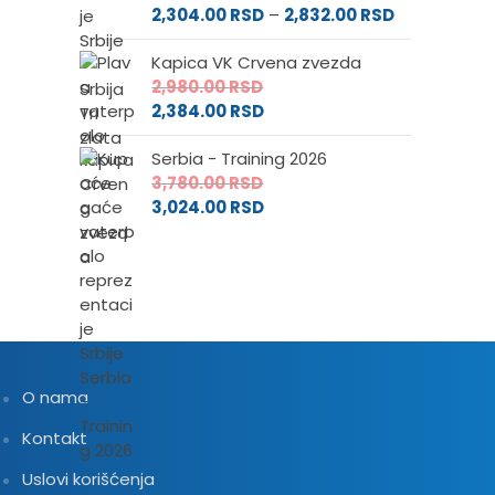
Raspon
cena:
2,304.00
RSD
–
2,832.00
RSD
cena:
od
Kapica VK Crvena zvezda
od
2,880.00 RS
2,980.00
RSD
2,304.00 RS
do
2,384.00
RSD
do
3,540.00 RS
2,832.00 RSD
Serbia - Training 2026
3,780.00
RSD
3,024.00
RSD
O nama
Kontakt
Uslovi korišćenja