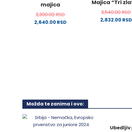
Majica “Tri zl
majica
Opcije
stranici
3,540.00
RSD
mogu
proizvoda.
3,300.00
RSD
2,832.00
RSD
biti
2,640.00
RSD
izabra
Ovaj
Ovaj
na
proizv
proizvod
stranici
ima
ima
proizvo
više
više
varijanti
varijanti.
Opcije
Opcije
mogu
mogu
biti
biti
izabra
izabrane
na
na
stranici
stranici
Možda te zanima i ovo:
proizvo
proizvoda.
Ubedljiv 