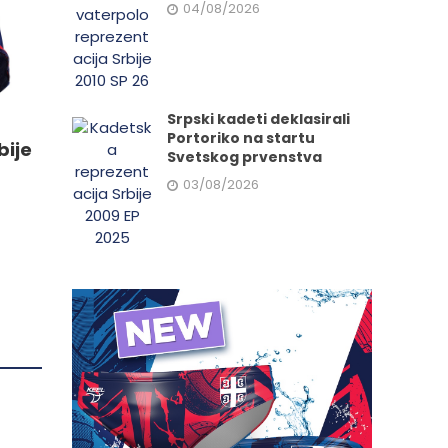
04/08/2026
da.
Srpski kadeti deklasirali
Portoriko na startu
bije
Svetskog prvenstva
03/08/2026