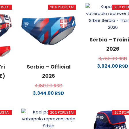
USTA!
20% POPUSTA!
20% POP
Serbia – Train
2026
3,780.00
RSD
3,024.00
RSD
ri
Serbia – Official
Ovaj
E)
2026
proizvo
4,180.00
RSD
ima
3,344.00
RSD
više
Ovaj
varijanti
od
proizvod
Opcije
USTA!
20% POPUSTA!
20% POP
ima
mogu
više
biti
.
varijanti.
izabran