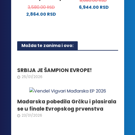
8,680.00
RSD
mogu
izabrane
3,580.00
RSD
6,944.00
RSD
biti
na
2,864.00
RSD
izabrane
stranici
Ovaj
na
proizvoda.
proizvod
stranici
ima
proizvoda.
više
Možda te zanima i ovo:
varijanti.
Opcije
mogu
biti
SRBIJA JE ŠAMPION EVROPE!
izabrane
25/01/2026
na
stranici
proizvoda.
Mađarska pobedila Grčku i plasirala
se u finale Evropskog prvenstva
23/01/2026