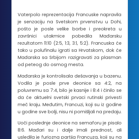
Vaterpolo reprezentacija Francuske napravila
je senzaciju na Svetskom prvenstvu u Dohi,
pošto je posle velike borbe i preokreta u
završnici utakmice pobedila Mađarsku
rezultatom 11:10 (2:5, 1:3, 3:1, 5:2). Francuska će
tako u polufinalu igrati sa Hrvatskom, dok će
Mađarska sa Srbijom razigravati za plasman
od peteog do osmog mesta.
Mađarska je kontrolisala dešavanja u bazenu.
Vodila je posle prve deonice sa 4:2, na
poluvremu sa 7:4, bilo je kasnije i 8:4 i činilo se
da će aktuelni svetski prvaci rutinski privesti
meč kraju. Međutim, Francuzi, koji su iz godine
u godine sve bolji, nisu ni pomišljali na predaju.
Uoči poslednje deonice na semaforu je pisalo
8:6. Mađari su i dalje imali prednost, ali
usledila je furiozna partija Francuza, koji su na