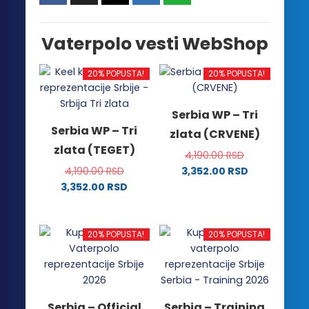
Vaterpolo vesti WebShop
20% POPUSTA!
20% POPUSTA!
Serbia WP – Tri
Serbia WP – Tri
zlata (CRVENE)
zlata (TEGET)
4,190.00
RSD
4,190.00
RSD
3,352.00
RSD
Ovaj
3,352.00
RSD
Ovaj
proizvod
proizvod
ima
ima
više
20% POPUSTA!
20% POPUSTA!
više
varijanti.
varijanti.
Opcije
Opcije
mogu
mogu
biti
Serbia – Official
Serbia – Training