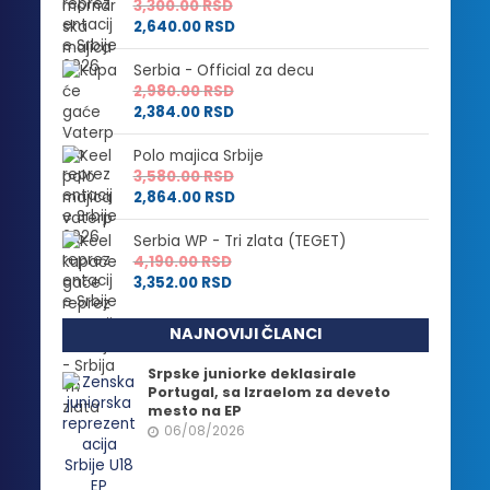
3,300.00
RSD
2,640.00
RSD
Serbia - Official za decu
2,980.00
RSD
2,384.00
RSD
Polo majica Srbije
3,580.00
RSD
2,864.00
RSD
Serbia WP - Tri zlata (TEGET)
4,190.00
RSD
3,352.00
RSD
NAJNOVIJI ČLANCI
Srpske juniorke deklasirale
Portugal, sa Izraelom za deveto
mesto na EP
06/08/2026