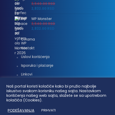
3,540.00
RSD
2,832.00
RSD
WP Monster
3,540.00
RSD
2,832.00
RSD
O nama
Kontakt
Uslovi korišćenja
Isporuka i plaćanje
Linkovi
Moj nalog
Naš portal koristi kolačiće kako bi pružio najbolje
iskustvo svakom korisniku našeg sajta. Nastavkom
korišćenja našeg web sajta, slažete se sa upotrebom
kolačića (Cookies).
Vaterpolo vesti © 2026. Sva prava zadržana.
PODEŠAVANJA
PRIHVATI