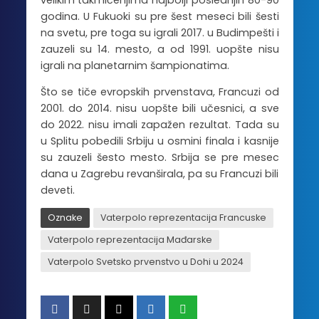
velikim takmičenjima najbolji poslednjih 80-90
godina. U Fukuoki su pre šest meseci bili šesti
na svetu, pre toga su igrali 2017. u Budimpešti i
zauzeli su 14. mesto, a od 1991. uopšte nisu
igrali na planetarnim šampionatima.
Što se tiče evropskih prvenstava, Francuzi od
2001. do 2014. nisu uopšte bili učesnici, a sve
do 2022. nisu imali zapažen rezultat. Tada su
u Splitu pobedili Srbiju u osmini finala i kasnije
su zauzeli šesto mesto. Srbija se pre mesec
dana u Zagrebu revanširala, pa su Francuzi bili
deveti.
Oznake
Vaterpolo reprezentacija Francuske
Vaterpolo reprezentacija Mađarske
Vaterpolo Svetsko prvenstvo u Dohi u 2024