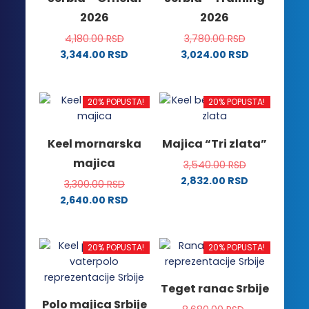
biti
izabrane
2026
2026
izabrane
na
na
stranici
4,180.00
RSD
3,780.00
RSD
stranici
proizvoda.
3,344.00
RSD
3,024.00
RSD
proizvoda.
Ovaj
Ovaj
proizvod
proizvod
ima
ima
20% POPUSTA!
20% POPUSTA!
više
više
varijanti.
varijanti.
Keel mornarska
Majica “Tri zlata”
Opcije
Opcije
majica
3,540.00
RSD
mogu
mogu
2,832.00
RSD
biti
biti
3,300.00
RSD
Ovaj
izabrane
izabrane
2,640.00
RSD
proizvod
na
na
Ovaj
ima
stranici
stranici
proizvod
više
proizvoda.
proizvoda.
ima
20% POPUSTA!
20% POPUSTA!
varijanti.
više
Opcije
varijanti.
Teget ranac Srbije
mogu
Opcije
Polo majica Srbije
biti