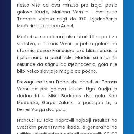
nešto više od dva minuta pre kraja, posle
golova Kruzije, Mariona Vernua i dva puta
Tomasa Vernua stigli do 10:9. Izjednačenje
Mađarima je doneo Anhel.
Mađari su se odbrani, nisu iskoristili napad za
vođstvo, a Tomas Vernu je petim golom na
utakmici doveo Francusku jako blizu senzacije
i plasmana u polufinale. Mađari su imali tri
sekunde da stignu do izjednačenja, gola nije
bilo, veliko slavlje je moglo da počne.
Prevagu na tasu Francuske doneli su Tomas
Vernu sa pet golova, iskusni Ugo Kruzija je
dodao tri, a Mišel Bodegas dva gola. Kod
Mađarske, Gergo Zalanki je postigao tri, a
Deneš Varga dva gola.
Francuzi su tako napravili najbolji rezultat na
Svetskim prvenstvima ikada, a generalno na