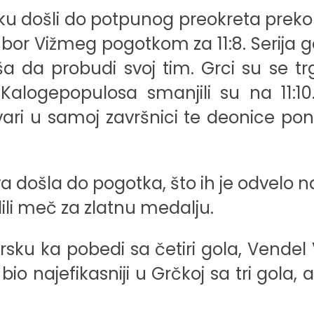
ku došli do potpunog preokreta prek
mbor Vižmeg pogotkom za 11:8. Serija 
 da probudi svoj tim. Grci su se trgl
sa Kalogepopulosa smanjili su na 11:
ari u samoj završnici te deonice pon
a došla do pogotka, što ih je odvelo na
dili meč za zlatnu medalju.
sku ka pobedi sa četiri gola, Vendel V
io najefikasniji u Grčkoj sa tri gola,