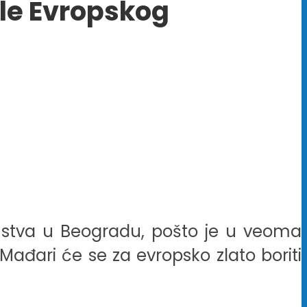
ale Evropskog
enstva u Beogradu, pošto je u veoma
ađari će se za evropsko zlato boriti