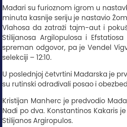
Mađari su furioznom igrom u nastav
minuta kasnije seriju je nastavio Žo
Vlahosa da zatraži tajm-aut i pokuša
Stilijanosa Argilopulosa i Efstatio
spreman odgovor, pa je Vendel Vigv
selekciji – 12:10.
U poslednjoj četvrtini Mađarska je prv
su rutinski odrađivali posao i obezbe
Kristijan Manherc je predvodio Mađar
Nađi po dva. Konstantinos Kakaris je b
Stilijanos Argiropulos.