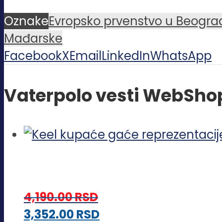
Oznake
Evropsko prvenstvo u Beogra
Mađarske
Facebook
X
Email
LinkedIn
WhatsApp
Vaterpolo vesti WebSho
4,190.00
RSD
Ovaj
3,352.00
RSD