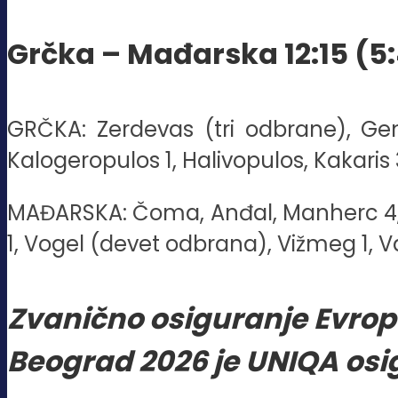
Grčka – Mađarska 12:15 (5:4,
GRČKA: Zerdevas (tri odbrane), Genid
Kalogeropulos 1, Halivopulos, Kakaris
MAĐARSKA: Čoma, Anđal, Manherc 4, Ak. 
1, Vogel (devet odbrana), Vižmeg 1, V
Zvanično osiguranje Evrop
Beograd 2026 je UNIQA osi