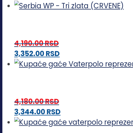
proizvod
ima
više
varijanti.
4,190.00
RSD
Opcije
Ovaj
3,352.00
RSD
mogu
proizvod
biti
ima
izabrane
više
na
varijanti.
stranici
4,180.00
RSD
Opcije
proizvoda.
Ovaj
3,344.00
RSD
mogu
proizvod
biti
ima