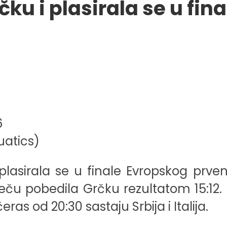
u i plasirala se u fin
uatics)
plasirala se u finale Evropskog prv
 pobedila Grčku rezultatom 15:12. M
s od 20:30 sastaju Srbija i Italija.