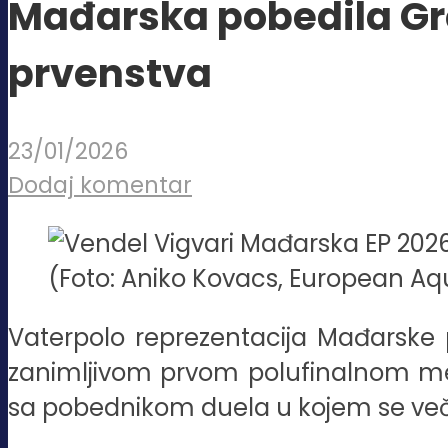
Mađarska pobedila Grčk
prvenstva
23/01/2026
Dodaj komentar
(Foto: Aniko Kovacs, European Aq
Vaterpolo reprezentacija Mađarske 
zanimljivom prvom polufinalnom meču
sa pobednikom duela u kojem se večera