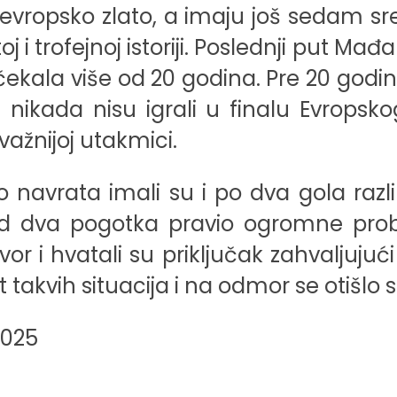
 evropsko zlato, a imaju još sedam sr
j i trofejnoj istoriji. Poslednji put Ma
ekala više od 20 godina. Pre 20 godina
i nikada nisu igrali u finalu Evrops
važnijoj utakmici.
ko navrata imali su i po dva gola razli
ored dva pogotka pravio ogromne pr
i hvatali su priključak zahvaljujući sj
 takvih situacija i na odmor se otišlo 