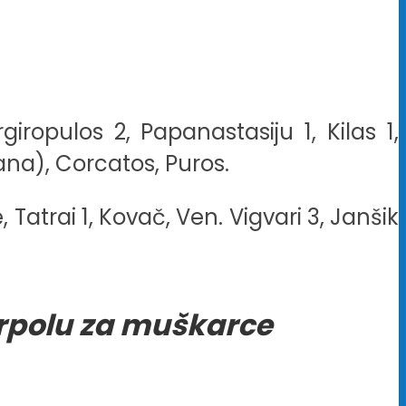
iropulos 2, Papanastasiju 1, Kilas 1,
ana), Corcatos, Puros.
Tatrai 1, Kovač, Ven. Vigvari 3, Janšik
erpolu za muškarce