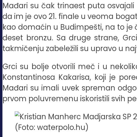
Mađari su čak trinaest puta osvajali
da im je ovo 21. finale u veoma bogato
kao domaćin u Budimpešti, na to je č
deset bronzu. Sa druge strane, Grc
takmičenju zabeležili su upravo u naj
Grci su bolje otvorili meč i u nekoli
Konstantinosa Kakarisa, koji je p
Mađari su imali uvek spreman odgovor 
prvom poluvremenu iskoristili svih pet
(Foto: waterpolo.hu)