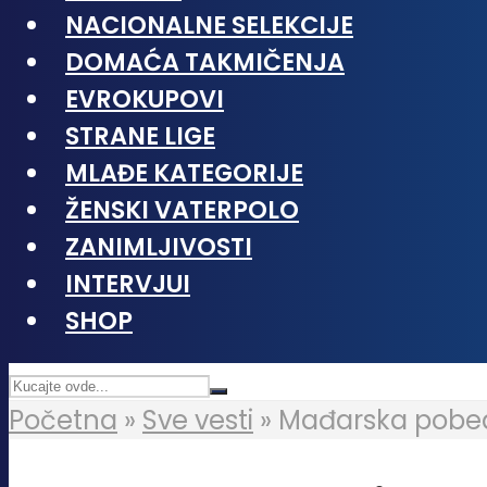
NACIONALNE SELEKCIJE
DOMAĆA TAKMIČENJA
EVROKUPOVI
STRANE LIGE
MLAĐE KATEGORIJE
ŽENSKI VATERPOLO
ZANIMLJIVOSTI
INTERVJUI
SHOP
Početna
»
Sve vesti
»
Mađarska pobedi