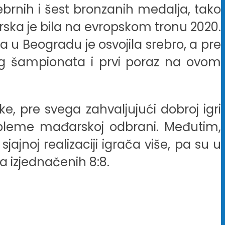
ebrnih i šest bronzanih medalja, tako
đarska je bila na evropskom tronu 2020.
 u Beogradu je osvojila srebro, a pre
kog šampionata i prvi poraz na ovom
ke, pre svega zahvaljujući dobroj igri
obleme mađarskoj odbrani. Međutim,
ajnoj realizaciji igrača više, pa su u
sa izjednačenih 8:8.