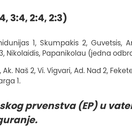
 3:4, 2:4, 2:3)
unijas 1, Skumpakis 2, Guvetsis, Arg
 3, Nikolaidis, Papanikolau (jedna odbr
Naš 2, Vi. Vigvari, Ad. Nađ 2, Fekete, 
arga 1.
skog prvenstva (EP) u vat
guranje.