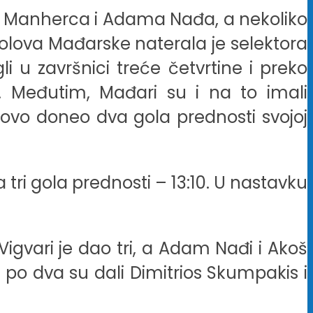
o Manherca i Adama Nađa, a nekoliko
golova Mađarske naterala je selektora
i u završnici treće četvrtine i preko
10. Međutim, Mađari su i na to imali
ovo doneo dva gola prednosti svojoj
 tri gola prednosti – 13:10. U nastavku
igvari je dao tri, a Adam Nađi i Akoš
 a po dva su dali Dimitrios Skumpakis i