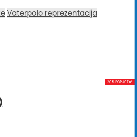
ke
Vaterpolo reprezentacija
20% POPUSTA!
)