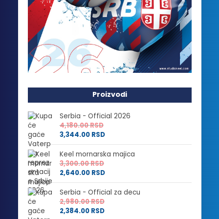
Proizvodi
Serbia - Official 2026
4,180.00
RSD
3,344.00
RSD
Keel mornarska majica
3,300.00
RSD
2,640.00
RSD
Serbia - Official za decu
2,980.00
RSD
2,384.00
RSD