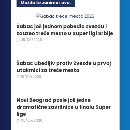
Možda te zanima i ovo:
varijanti.
Opcije
mogu
biti
Šabac još jednom pobedio Zvezdu i
izabrane
zauzeo treće mesto u Super ligi Srbije
na
25/05/2026
stranici
proizvoda.
Šabac ubedljiv protiv Zvezde u prvoj
utakmici za treće mesto
19/05/2026
Novi Beograd posle još jedne
dramatične završnice u finalu Super
lige
06/05/2026