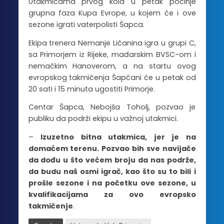
Utakmicama prvog kola u petak počinje
grupna faza Kupa Evrope, u kojem će i ove
sezone igrati vaterpolisti Šapca.
Ekipa trenera Nemanje Ličanina igra u grupi C,
sa Primorjem iz Rijeke, mađarskim BVSC-om i
nemačkim Hanoverom, a na startu ovog
evropskog takmičenja Šapčani će u petak od
20 sati i 15 minuta ugostiti Primorje.
Centar Šapca, Nebojša Toholj, pozvao je
publiku da podrži ekipu u važnoj utakmici.
–
Izuzetno bitna utakmica, jer je na
domaćem terenu. Pozvao bih sve navijače
da dođu u što većem broju da nas podrže,
da budu naš osmi igrač, kao što su to bili i
prošle sezone i na početku ove sezone, u
kvalifikacijama za ovo evropsko
takmičenje
.