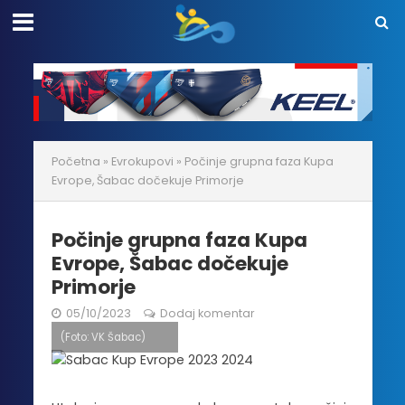
Početna
»
Evrokupovi
»
Počinje grupna faza Kupa
Evrope, Šabac dočekuje Primorje
Počinje grupna faza Kupa
Evrope, Šabac dočekuje
Primorje
05/10/2023
Dodaj komentar
(Foto: VK Šabac)