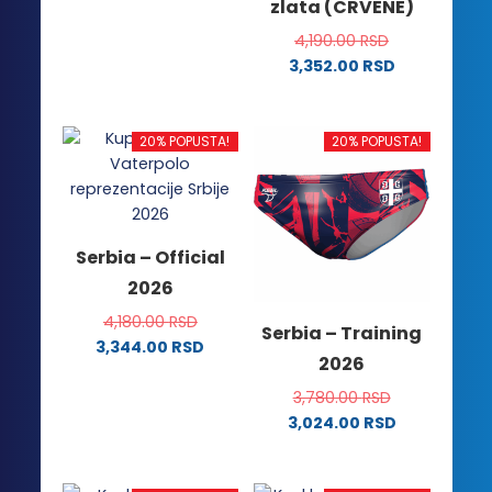
zlata (CRVENE)
proizvod
ima
4,190.00
RSD
više
3,352.00
RSD
Ovaj
varijanti.
proizvod
Opcije
ima
mogu
20% POPUSTA!
20% POPUSTA!
više
biti
varijanti.
izabrane
Opcije
na
mogu
stranici
Serbia – Official
biti
proizvoda.
2026
izabrane
na
4,180.00
RSD
Serbia – Training
stranici
3,344.00
RSD
2026
proizvoda.
Ovaj
proizvod
3,780.00
RSD
ima
3,024.00
RSD
Ovaj
više
proizvod
varijanti.