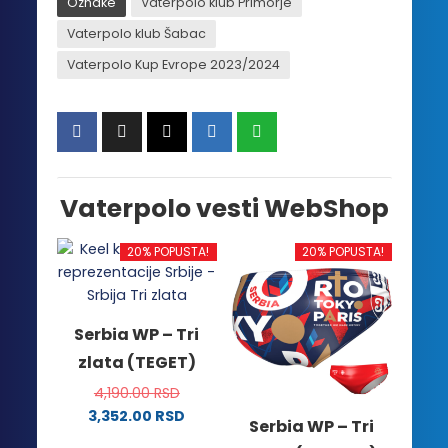
Oznake
Vaterpolo klub Primorje
Vaterpolo klub Šabac
Vaterpolo Kup Evrope 2023/2024
Vaterpolo vesti WebShop
20% POPUSTA!
20% POPUSTA!
Serbia WP – Tri
zlata (TEGET)
4,190.00
RSD
3,352.00
RSD
Serbia WP – Tri
Ovaj