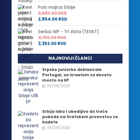
Polo majica Srbije
3,580.00
RSD
2,864.00
RSD
Serbia WP - Tri zlata (TEGET)
4,190.00
RSD
3,352.00
RSD
NAJNOVIJI ČLANCI
Srpske juniorke deklasirale
Portugal, sa Izraelom za deveto
mesto na EP
06/08/2026
Srbija lako i ubedljivo do treće
pobede na Svetskom prvenstvu za
kadete
05/08/2026