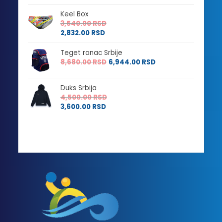
Keel Box
3,540.00
RSD
2,832.00
RSD
Teget ranac Srbije
8,680.00
RSD
6,944.00
RSD
Duks Srbija
4,500.00
RSD
3,600.00
RSD