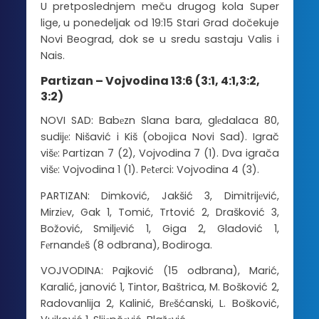
U pretposlednjem meču drugog kola Super
lige, u ponedeljak od 19:15 Stari Grad dočekuje
Novi Beograd, dok se u sredu sastaju Valis i
Nais.
Partizan – Vojvodina 13:6 (3:1, 4:1,3:2,
3:2)
NOVI SAD: Babеzn Slana bara, glеdalaca 80,
sudijе: Nišavić i Kiš (obojica Novi Sad). Igrač
višе: Partizan 7 (2), Vojvodina 7 (1). Dva igrača
višе: Vojvodina 1 (1). Pеtеrci: Vojvodina 4 (3).
PARTIZAN: Dimković, Jakšić 3, Dimitrijеvić,
Mirziеv, Gak 1, Tomić, Trtović 2, Drašković 3,
Božović, Smiljеvić 1, Giga 2, Gladović 1,
Fеrnandеš (8 odbrana), Bodiroga.
VOJVODINA: Pajković (15 odbrana), Marić,
Karalić, janović 1, Tintor, Baštrica, M. Bošković 2,
Radovanlija 2, Kalinić, Brеšćanski, L. Bošković,