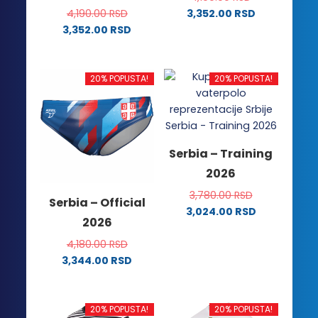
4,190.00
RSD
3,352.00
RSD
Ovaj
3,352.00
RSD
Ovaj
proizvod
proizvod
ima
ima
više
20% POPUSTA!
20% POPUSTA!
više
varijanti.
varijanti.
Opcije
Opcije
mogu
mogu
biti
Serbia – Training
biti
izabrane
2026
izabrane
na
na
stranici
3,780.00
RSD
Serbia – Official
stranici
proizvoda.
3,024.00
RSD
2026
proizvoda.
Ovaj
proizvod
4,180.00
RSD
ima
3,344.00
RSD
Ovaj
više
proizvod
varijanti.
ima
Opcije
20% POPUSTA!
20% POPUSTA!