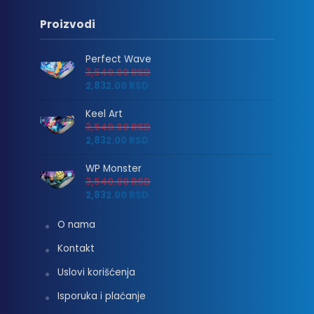
Proizvodi
Perfect Wave
3,540.00
RSD
2,832.00
RSD
Keel Art
3,540.00
RSD
2,832.00
RSD
WP Monster
3,540.00
RSD
2,832.00
RSD
O nama
Kontakt
Uslovi korišćenja
Isporuka i plaćanje