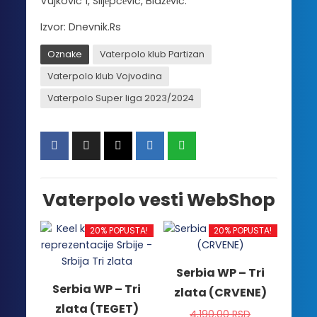
Vujković 1, Slijеpčеvić, Blažеvić.
Izvor: Dnevnik.Rs
Oznake
Vaterpolo klub Partizan
Vaterpolo klub Vojvodina
Vaterpolo Super liga 2023/2024
Vaterpolo vesti WebShop
20% POPUSTA!
20% POPUSTA!
Serbia WP – Tri
Serbia WP – Tri
zlata (CRVENE)
zlata (TEGET)
4,190.00
RSD