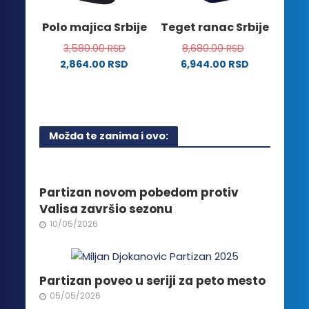
izabrane
stranici
na
Polo majica Srbije
Teget ranac Srbije
proizvoda.
stranici
3,580.00
RSD
8,680.00
RSD
proizvoda.
2,864.00
RSD
6,944.00
RSD
Ovaj
proizvod
ima
više
Možda te zanima i ovo:
varijanti.
Opcije
mogu
biti
Partizan novom pobedom protiv
izabrane
Valisa završio sezonu
na
10/05/2026
stranici
proizvoda.
Partizan poveo u seriji za peto mesto
05/05/2026