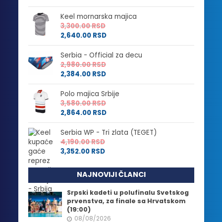
Keel mornarska majica
3,300.00
RSD
2,640.00
RSD
Serbia - Official za decu
2,980.00
RSD
2,384.00
RSD
Polo majica Srbije
3,580.00
RSD
2,864.00
RSD
Serbia WP - Tri zlata (TEGET)
4,190.00
RSD
3,352.00
RSD
NAJNOVIJI ČLANCI
Srpski kadeti u polufinalu Svetskog
prvenstva, za finale sa Hrvatskom
(19:00)
08/08/2026