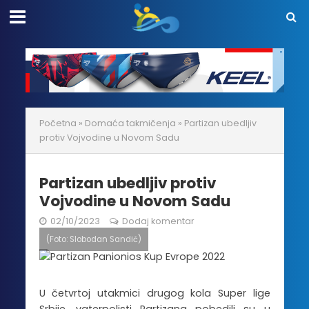
Početna
»
Domaća takmičenja
»
Partizan ubedljiv
protiv Vojvodine u Novom Sadu
Partizan ubedljiv protiv
Vojvodine u Novom Sadu
02/10/2023
Dodaj komentar
(Foto: Slobodan Sandić)
U četvrtoj utakmici drugog kola Super lige