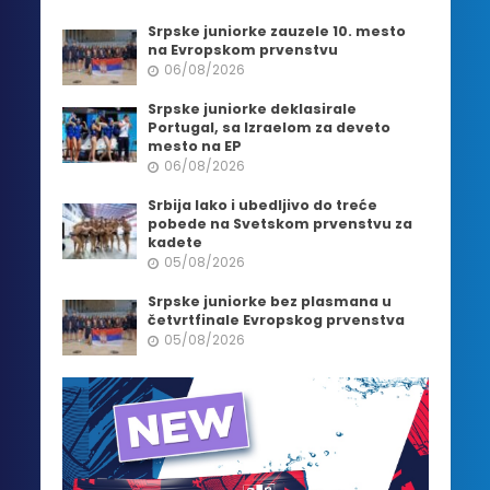
Srpske juniorke zauzele 10. mesto
na Evropskom prvenstvu
06/08/2026
Srpske juniorke deklasirale
Portugal, sa Izraelom za deveto
mesto na EP
06/08/2026
Srbija lako i ubedljivo do treće
pobede na Svetskom prvenstvu za
kadete
05/08/2026
Srpske juniorke bez plasmana u
četvrtfinale Evropskog prvenstva
05/08/2026