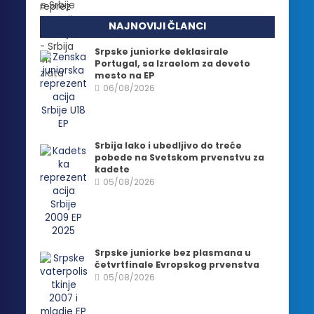
NAJNOVIJI ČLANCI
Srpske juniorke deklasirale
Portugal, sa Izraelom za deveto
mesto na EP
06/08/2026
Srbija lako i ubedljivo do treće
pobede na Svetskom prvenstvu za
kadete
05/08/2026
Srpske juniorke bez plasmana u
četvrtfinale Evropskog prvenstva
05/08/2026