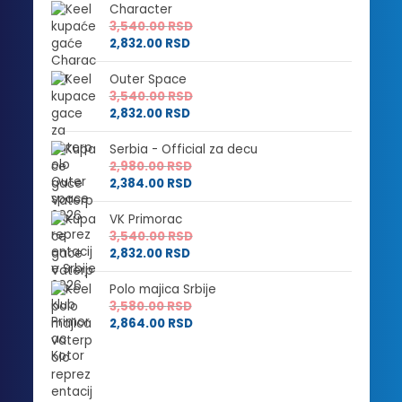
Character
3,540.00
RSD
2,832.00
RSD
Outer Space
3,540.00
RSD
2,832.00
RSD
Serbia - Official za decu
2,980.00
RSD
2,384.00
RSD
VK Primorac
3,540.00
RSD
2,832.00
RSD
Polo majica Srbije
3,580.00
RSD
2,864.00
RSD