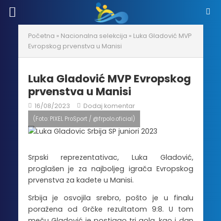
Početna
»
Nacionalna selekcija
»
Luka Gladović MVP
Evropskog prvenstva u Manisi
Luka Gladović MVP Evropskog
prvenstva u Manisi
16/08/2023
Dodaj komentar
(Foto: PIXEL ProSport / @frpolo.oficial)
Srpski reprezentativac, Luka Gladović,
proglašen je za najboljeg igrača Evropskog
prvenstva za kadete u Manisi.
Srbija je osvojila srebro, pošto je u finalu
poražena od Grčke rezultatom 9:8. U tom
meču Gladović je postigao tri gola, kao i dan