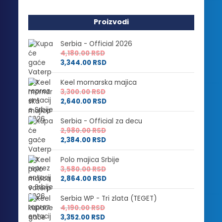
Proizvodi
Serbia - Official 2026
4,180.00
RSD
3,344.00
RSD
Keel mornarska majica
3,300.00
RSD
2,640.00
RSD
Serbia - Official za decu
2,980.00
RSD
2,384.00
RSD
Polo majica Srbije
3,580.00
RSD
2,864.00
RSD
Serbia WP - Tri zlata (TEGET)
4,190.00
RSD
3,352.00
RSD