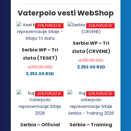
Vaterpolo vesti WebShop
20% POPUSTA!
20% POPUSTA!
Serbia WP – Tri
Serbia WP – Tri
zlata (CRVENE)
zlata (TEGET)
4,190.00
RSD
4,190.00
RSD
3,352.00
RSD
Ovaj
3,352.00
RSD
Ovaj
proizvod
proizvod
ima
ima
više
20% POPUSTA!
20% POPUSTA!
više
varijanti.
varijanti.
Opcije
Opcije
mogu
mogu
biti
Serbia – Official
Serbia – Training
biti
izabrane