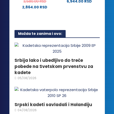
izabrane
3,580.00
RSD
6,944.00
RSD
biti
na
2,864.00
RSD
izabrane
stranici
Ovaj
na
proizvoda.
proizvod
stranici
ima
proizvoda.
više
Možda te zanima i ovo:
varijanti.
Opcije
mogu
biti
izabrane
Srbija lako i ubedljivo do treće
na
pobede na Svetskom prvenstvu za
stranici
kadete
proizvoda.
05/08/2026
Srpski kadeti savladali i Holandiju
04/08/2026