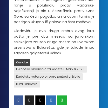
ranije u polufinalu protiv Mađarske.
Najefikasniji je bio u četvrtfinalu protiv Crne
Gore, sa četiri pogotka, a na ovom turniru je
postigao ukupno 15 golova na šest mečeva.
Gladoviću je ovo drugo srebro ovog leta,
pošto je pre dva meseca sa juniorskom
selekcijom zauzeo drugo mesto na Svetskom
prvenstvu u Bukureštu, gde je takođe imao
zapažen golgeterski učinak.
Oznake
Evropsko prvenstvo za kadete u Manisi 2023
Kadetska vaterpolo reprezentacija Srbije
Luka Gladović