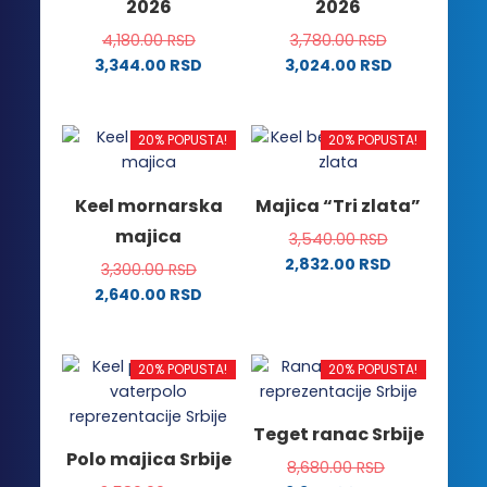
2026
2026
izabrane
na
na
stranici
4,180.00
RSD
3,780.00
RSD
stranici
proizvoda.
3,344.00
RSD
3,024.00
RSD
proizvoda.
Ovaj
Ovaj
proizvod
proizvod
ima
ima
20% POPUSTA!
20% POPUSTA!
više
više
varijanti.
varijanti.
Keel mornarska
Majica “Tri zlata”
Opcije
Opcije
majica
3,540.00
RSD
mogu
mogu
2,832.00
RSD
biti
biti
3,300.00
RSD
Ovaj
izabrane
izabrane
2,640.00
RSD
proizvod
na
na
Ovaj
ima
stranici
stranici
proizvod
više
proizvoda.
proizvoda.
ima
20% POPUSTA!
20% POPUSTA!
varijanti.
više
Opcije
varijanti.
Teget ranac Srbije
mogu
Opcije
Polo majica Srbije
biti
8,680.00
RSD
mogu