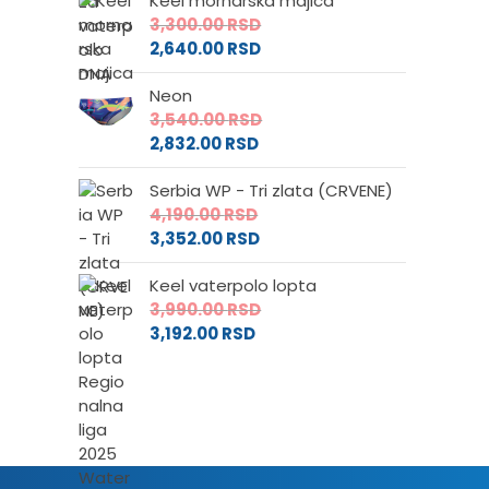
Keel mornarska majica
3,300.00
RSD
2,640.00
RSD
Neon
3,540.00
RSD
2,832.00
RSD
Serbia WP - Tri zlata (CRVENE)
4,190.00
RSD
3,352.00
RSD
Keel vaterpolo lopta
3,990.00
RSD
3,192.00
RSD