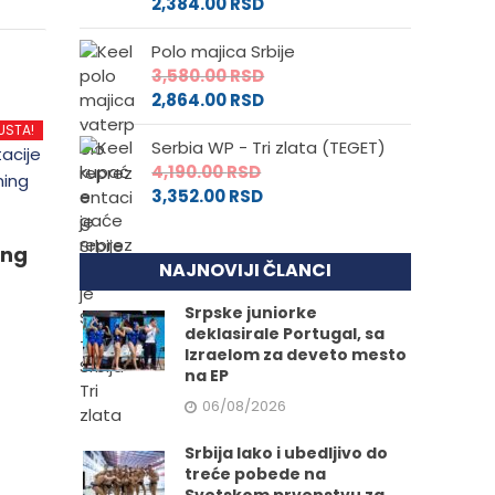
2,384.00
RSD
Polo majica Srbije
3,580.00
RSD
2,864.00
RSD
USTA!
Serbia WP - Tri zlata (TEGET)
4,190.00
RSD
3,352.00
RSD
ing
NAJNOVIJI ČLANCI
Srpske juniorke
deklasirale Portugal, sa
Izraelom za deveto mesto
na EP
06/08/2026
d
Srbija lako i ubedljivo do
treće pobede na
.