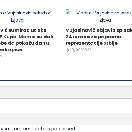
da.
stranici
proizvoda.
vić sumirao utiske
Vujasinović objavio spisa
P Kupa: Momci su dali
24 igrača za pripreme
ebe da pokažu da su
reprezentacije Srbije
ve kapice
15/06/2026
026
 your comment data is processed.