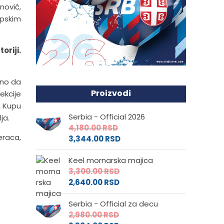
nović,
rpskim
riji.
rno da
Proizvodi
ekcije
m Kupu
Serbia - Official 2026
ja.
4,180.00
RSD
eraca,
3,344.00
RSD
Keel mornarska majica
3,300.00
RSD
2,640.00
RSD
Serbia - Official za decu
2,980.00
RSD