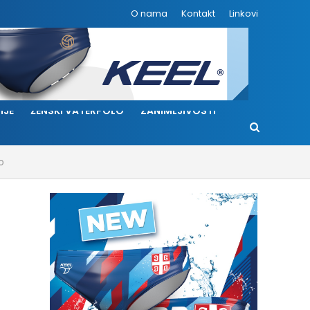
O nama
Kontakt
Linkovi
IJE
ŽENSKI VATERPOLO
ZANIMLJIVOSTI
o