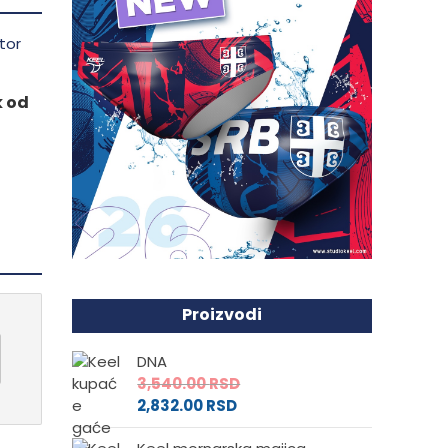
k od
Proizvodi
DNA
3,540.00
RSD
2,832.00
RSD