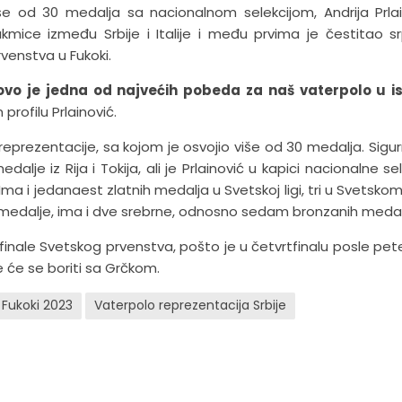
iše od 30 medalja sa nacionalnom selekcijom, Andrija Prlai
kmice između Srbije i Italije i među prvima je čestitao s
venstva u Fukoki.
 je jedna od najvećih pobeda za naš vaterpolo u isto
rofilu Prlainović.
 reprezentacije, sa kojom je osvojio više od 30 medalja. Sigu
lje iz Rija i Tokija, ali je Prlainović u kapici nacionalne sel
Ima i jedanaest zlatnih medalja u Svetskoj ligi, tri u Svetsko
 medalje, ima i dve srebrne, odnosno sedam bronzanih medal
ufinale Svetskog prvenstva, pošto je u četvrtfinalu posle pet
le će se boriti sa Grčkom.
 Fukoki 2023
Vaterpolo reprezentacija Srbije