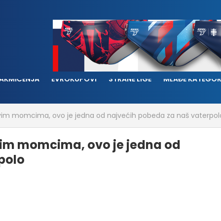
AKMIČENJA
EVROKUPOVI
STRANE LIGE
MLAĐE KATEGOR
ovim momcima, ovo je jedna od najvećih pobeda za naš vaterpol
vim momcima, ovo je jedna od
polo