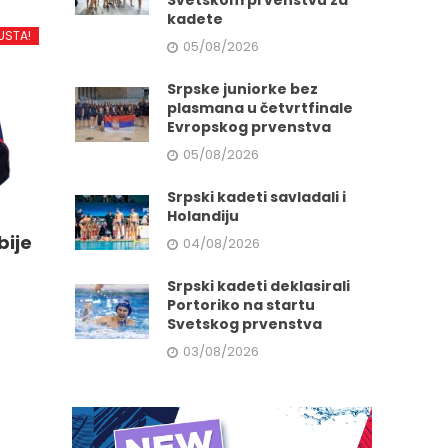
Svetskom prvenstvu za
kadete
USTA!
05/08/2026
Srpske juniorke bez
e
plasmana u četvrtfinale
Evropskog prvenstva
05/08/2026
da.
Srpski kadeti savladali i
Holandiju
bije
04/08/2026
Srpski kadeti deklasirali
Portoriko na startu
Svetskog prvenstva
03/08/2026