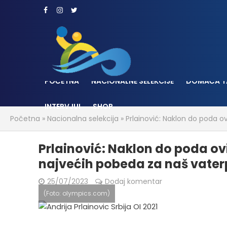
POČETNA
NACIONALNE SELEKCIJE
DOMAĆA T
INTERVJUI
SHOP
Početna
»
Nacionalna selekcija
»
Prlainović: Naklon do poda 
Prlainović: Naklon do poda o
najvećih pobeda za naš vater
25/07/2023
Dodaj komentar
(Foto: olympics.com)