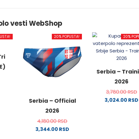
olo vesti WebShop
USTA!
20% POPUSTA!
20% POP
ri
E)
Serbia – Train
2026
3,780.00
RSD
3,024.00
RSD
od
Serbia – Official
Ovaj
2026
proizvo
4,180.00
RSD
.
ima
3,344.00
RSD
više
Ovaj
varijanti