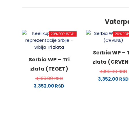
Vaterp
20% POPUSTA!
20% POP
Serbia WP – T
Serbia WP – Tri
zlata (CRVEN
zlata (TEGET)
4,190.00
RSD
4,190.00
RSD
3,352.00
RSD
3,352.00
RSD
Ovaj
Ovaj
proizv
proizvod
ima
ima
više
više
varijanti
varijanti.
Opcije
Opcije
mogu