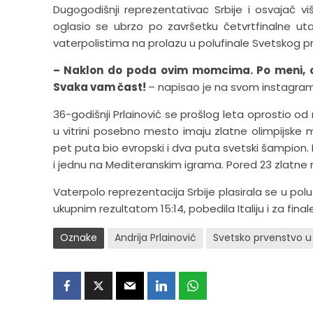
Dugogodišnji reprezentativac Srbije i osvajač v
oglasio se ubrzo po završetku četvrtfinalne uta
vaterpolistima na prolazu u polufinale Svetskog pr
– Naklon do poda ovim momcima. Po meni, ovo
Svaka vam čast!
– napisao je na svom instagram p
36-godišnji Prlainović se prošlog leta oprostio od
u vitrini posebno mesto imaju zlatne olimpijske meda
pet puta bio evropski i dva puta svetski šampion. 
i jednu na Mediteranskim igrama. Pored 23 zlatne
Vaterpolo reprezentacija Srbije plasirala se u pol
ukupnim rezultatom 15:14, pobedila Italiju i za fina
Oznake
Andrija Prlainović
Svetsko prvenstvo u