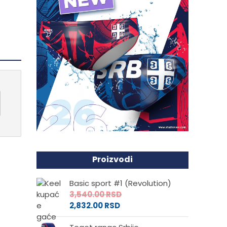
Proizvodi
Basic sport #1 (Revolution)
3,540.00
RSD
2,832.00
RSD