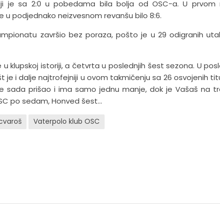
eriji je sa 2:0 u pobedama bila bolja od OSC-a. U prvo
je u podjednako neizvesnom revanšu bilo 8:6.
mpionatu završio bez poraza, pošto je u 29 odigranih ut
 klupskoj istoriji, a četvrta u poslednjih šest sezona. U posl
t je i dalje najtrofejniji u ovom takmičenju sa 26 osvojenih titu
 je sada prišao i ima samo jednu manje, dok je Vašaš na 
OSC po sedam, Honved šest…
cvaroš
Vaterpolo klub OSC