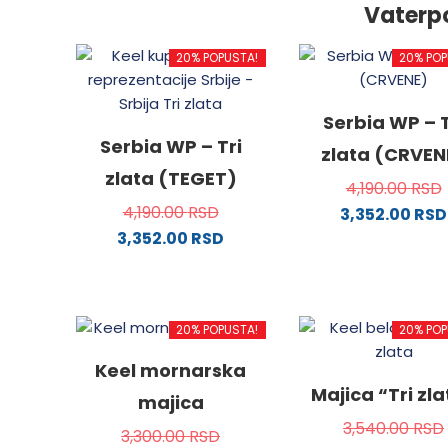
Vaterp
20% POPUSTA!
20% POP
Serbia WP – T
Serbia WP – Tri
zlata (CRVEN
zlata (TEGET)
4,190.00
RSD
4,190.00
RSD
3,352.00
RSD
3,352.00
RSD
Ovaj
Ovaj
proizv
proizvod
ima
ima
više
20% POPUSTA!
20% POP
više
varijanti
varijanti.
Opcije
Keel mornarska
Opcije
mogu
Majica “Tri zl
majica
mogu
biti
3,540.00
RSD
biti
izabra
3,300.00
RSD