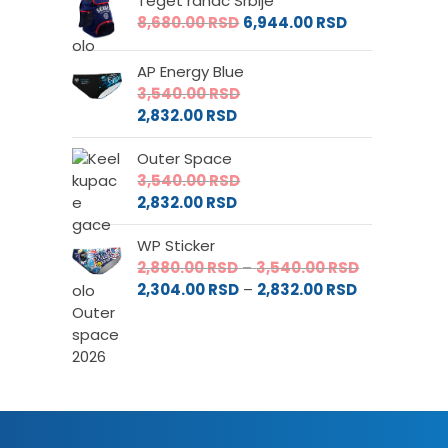
Teget ranac Srbije
8,680.00
RSD
6,944.00
RSD
AP Energy Blue
3,540.00
RSD
2,832.00
RSD
Outer Space
3,540.00
RSD
2,832.00
RSD
WP Sticker
Raspon
2,880.00
RSD
–
3,540.00
RSD
Raspon
cena:
2,304.00
RSD
–
2,832.00
RSD
cena:
od
od
2,880.00 RS
2,304.00 RS
do
do
3,540.00 RS
2,832.00 RSD