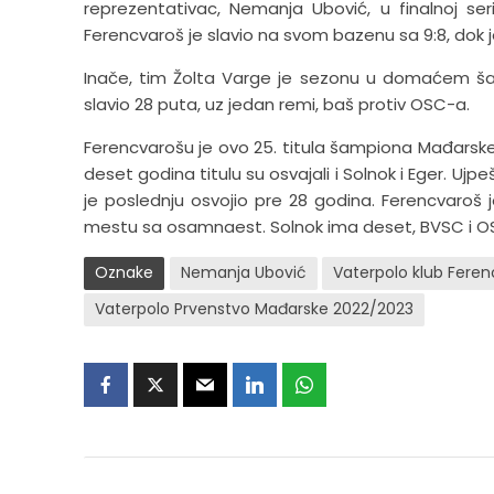
reprezentativac, Nemanja Ubović, u finalnoj s
Ferencvaroš je slavio na svom bazenu sa 9:8, dok 
Inače, tim Žolta Varge je sezonu u domaćem ša
slavio 28 puta, uz jedan remi, baš protiv OSC-a.
Ferencvarošu je ovo 25. titula šampiona Mađarske u
deset godina titulu su osvajali i Solnok i Eger. Ujpeš
je poslednju osvojio pre 28 godina. Ferencvaroš
mestu sa osamnaest. Solnok ima deset, BVSC i 
Oznake
Nemanja Ubović
Vaterpolo klub Feren
Vaterpolo Prvenstvo Mađarske 2022/2023