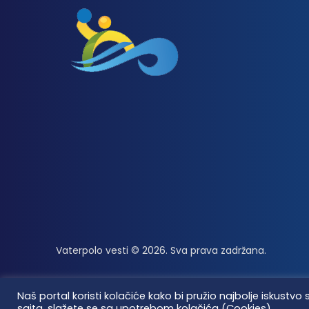
Vaterpolo vesti © 2026. Sva prava zadržana.
Naš portal koristi kolačiće kako bi pružio najbolje iskus
sajta, slažete se sa upotrebom kolačića (Cookies).