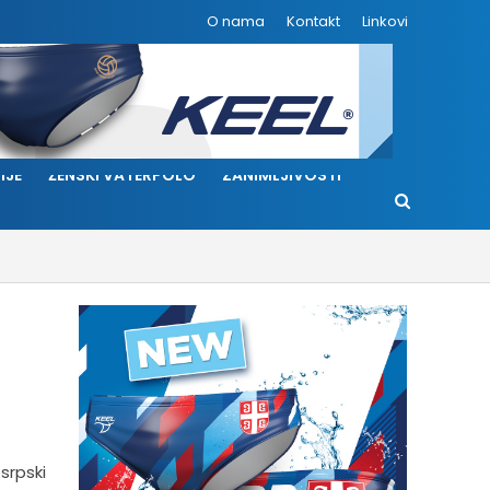
O nama
Kontakt
Linkovi
IJE
ŽENSKI VATERPOLO
ZANIMLJIVOSTI
rpski