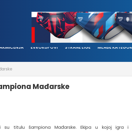
AKMIČENJA
EVROKUPOVI
STRANE LIGE
MLAĐE KATEGOR
đarske
 šampiona Mađarske
i su titulu šampiona Mađarske. Ekipa u kojoj igra i s