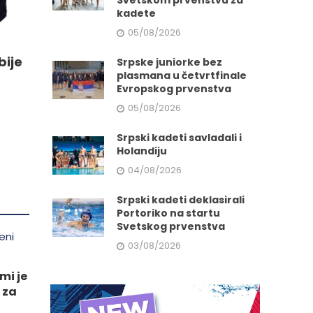
Svetskom prvenstvu za
kadete
e
05/08/2026
bije
Srpske juniorke bez
da.
plasmana u četvrtfinale
Evropskog prvenstva
05/08/2026
Srpski kadeti savladali i
Holandiju
04/08/2026
Srpski kadeti deklasirali
Portoriko na startu
Svetskog prvenstva
03/08/2026
mi je
 za