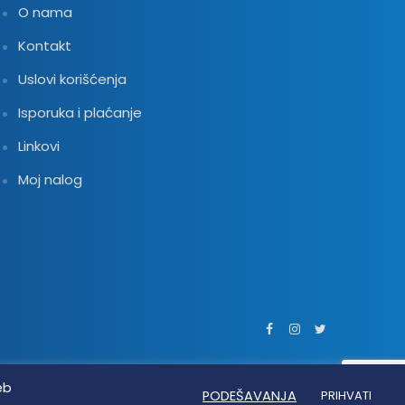
O nama
Kontakt
Uslovi korišćenja
Isporuka i plaćanje
Linkovi
Moj nalog
eb
PODEŠAVANJA
PRIHVATI