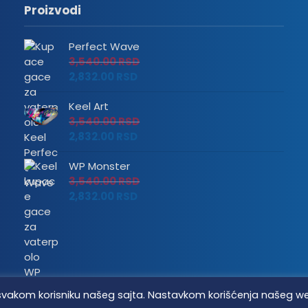
Proizvodi
Perfect Wave
3,540.00
RSD
2,832.00
RSD
Keel Art
3,540.00
RSD
2,832.00
RSD
WP Monster
3,540.00
RSD
2,832.00
RSD
tvo svakom korisniku našeg sajta. Nastavkom korišćenja našeg w