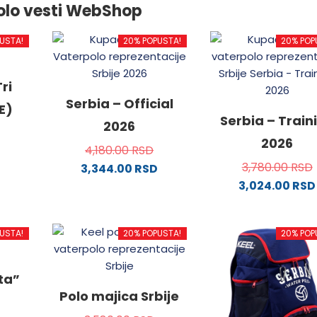
olo vesti WebShop
USTA!
20% POPUSTA!
20% POP
ri
Serbia – Official
E)
Serbia – Train
2026
2026
4,180.00
RSD
3,780.00
RSD
3,344.00
RSD
3,024.00
RSD
od
Ovaj
proizvod
Ovaj
ima
proizvo
USTA!
20% POPUSTA!
20% POP
.
više
ima
varijanti.
više
Opcije
varijanti
ata”
mogu
Opcije
Polo majica Srbije
ne
biti
mogu