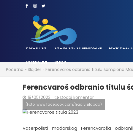
POČETNA
NACIONALNE SELEKCIJE
DOMAĆA T
INTERVJUI
SHOP
Početna
»
Slajder
»
Ferencvaroš odbranio titulu šampiona Ma
Ferencvaroš odbranio titulu
19/05/2023
Dodaj komentar
(Foto: www.facebook.com/fradivizilabda)
Vaterpolisti mađarskog Ferencvaroša odbranil