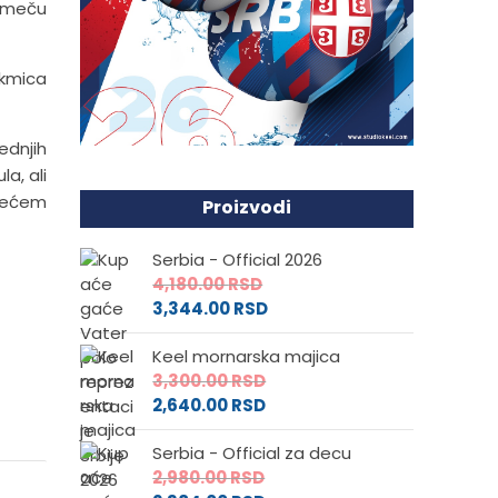
m meču
akmica
ednjih
la, ali
trećem
Proizvodi
Serbia - Official 2026
4,180.00
RSD
3,344.00
RSD
Keel mornarska majica
3,300.00
RSD
2,640.00
RSD
Serbia - Official za decu
2,980.00
RSD