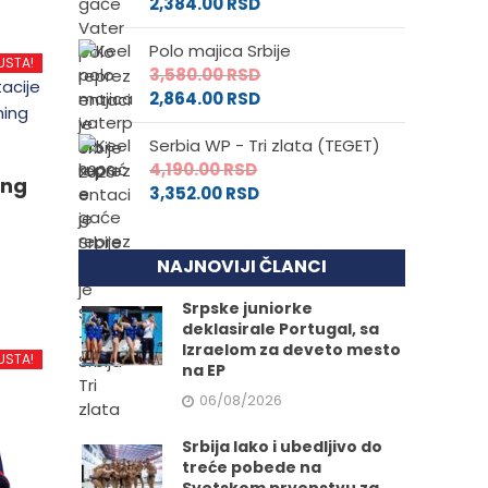
2,384.00
RSD
Polo majica Srbije
USTA!
3,580.00
RSD
2,864.00
RSD
Serbia WP - Tri zlata (TEGET)
4,190.00
RSD
ing
3,352.00
RSD
NAJNOVIJI ČLANCI
Srpske juniorke
deklasirale Portugal, sa
d
Izraelom za deveto mesto
USTA!
na EP
06/08/2026
.
Srbija lako i ubedljivo do
treće pobede na