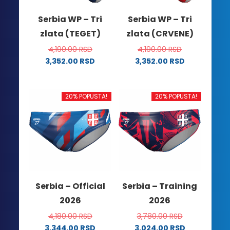
Serbia WP – Tri
Serbia WP – Tri
zlata (TEGET)
zlata (CRVENE)
4,190.00
RSD
4,190.00
RSD
3,352.00
RSD
3,352.00
RSD
Ovaj
Ovaj
proizvod
proizvod
ima
ima
20% POPUSTA!
20% POPUSTA!
više
više
varijanti.
varijanti.
Opcije
Opcije
mogu
mogu
biti
biti
izabrane
izabrane
na
na
Serbia – Official
Serbia – Training
stranici
stranici
2026
2026
proizvoda.
proizvoda.
4,180.00
RSD
3,780.00
RSD
3,344.00
RSD
3,024.00
RSD