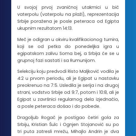
U svojoj prvoj zvaničnoj utakmici u bič
vaterpolu (vaterpolu na plaži), reprezentacija
Srbije poražena je posle peteraca od Egipta
ukupnim rezultatom 14:13.
Meč je odigran u okviru kvalifikacionog turnira,
koji se od petka do ponedeljka igra u
egipatskom zalivu Soma bej, a Srbija će se u
grupnoj fazi sastati i sa Rumunijom.
Selekciju koju predvodi Risto Maljković vodila je
4:2 u prvom periodu, ali je Egipat u nastavku
preokrenuo na 7:5. Usledila je serija i na drugoj
strani, vođstvo Srbije od 9:7, potom i 10:8, ali je
Egipat u završnici regularnog dela izjednačio,
a posle peteraca došao i do pobede.
Dragoljub Rogač je postigao četiri gola za
Srbiju, Kristian Šulc i Ognjen Stojanović su po
tri puta zatresli mrežu, Mihajlo Andrin je dva