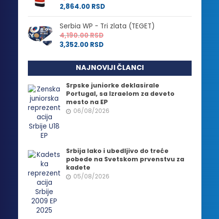
2,864.00
RSD
Serbia WP - Tri zlata (TEGET)
4,190.00
RSD
3,352.00
RSD
NAJNOVIJI ČLANCI
Srpske juniorke deklasirale
Portugal, sa Izraelom za deveto
mesto na EP
06/08/2026
Srbija lako i ubedljivo do treće
pobede na Svetskom prvenstvu za
kadete
05/08/2026