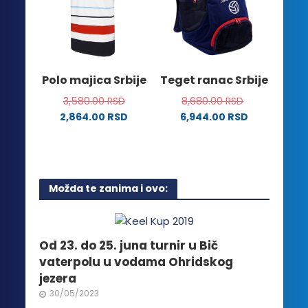
mogu
Opcije
biti
mogu
izabrane
biti
na
izabrane
stranici
na
Polo majica Srbije
Teget ranac Srbije
proizvoda.
stranici
3,580.00
RSD
8,680.00
RSD
proizvoda.
2,864.00
RSD
6,944.00
RSD
Ovaj
proizvod
ima
više
Možda te zanima i ovo:
varijanti.
Opcije
mogu
biti
Od 23. do 25. juna turnir u Bič
izabrane
vaterpolu u vodama Ohridskog
na
jezera
stranici
30/05/2023
proizvoda.