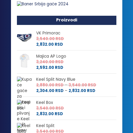
Proizvodi
VK Primorac
3,540.00
RSD
2,832.00
RSD
Majica AP Logo
3,240.00
RSD
2,592.00
RSD
Keel Split Navy Blue
Raspon
2,880.00
RSD
–
3,540.00
RSD
Raspon
cena:
2,304.00
RSD
–
2,832.00
RSD
cena:
od
od
2,880.00 RSD
Keel Box
2,304.00 RSD
do
3,540.00
RSD
do
3,540.00 RSD
2,832.00
RSD
2,832.00 RSD
Keel Split
3,540.00
RSD