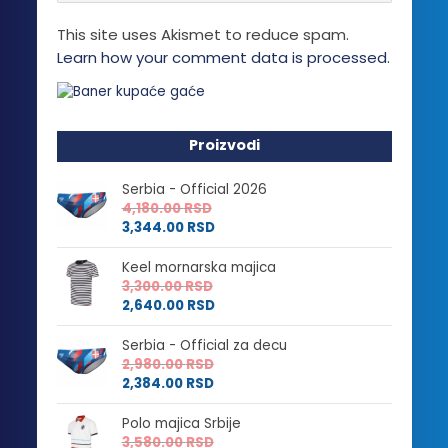
This site uses Akismet to reduce spam.
Learn how your comment data is processed.
Proizvodi
Serbia - Official 2026
4,180.00
RSD
3,344.00
RSD
Keel mornarska majica
3,300.00
RSD
2,640.00
RSD
Serbia - Official za decu
2,980.00
RSD
2,384.00
RSD
Polo majica Srbije
3,580.00
RSD