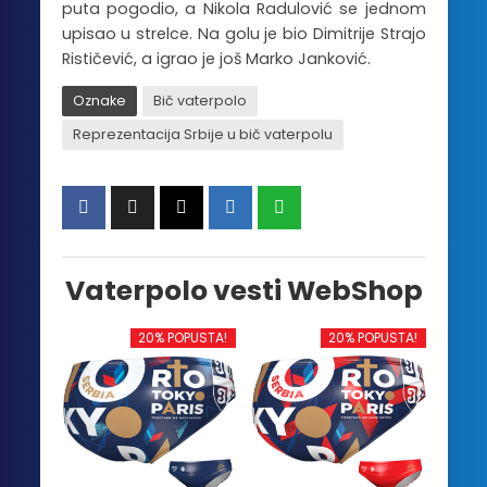
puta pogodio, a Nikola Radulović se jednom
upisao u strelce. Na golu je bio Dimitrije Strajo
Rističević, a igrao je još Marko Janković.
Oznake
Bič vaterpolo
Reprezentacija Srbije u bič vaterpolu
Vaterpolo vesti WebShop
20% POPUSTA!
20% POPUSTA!