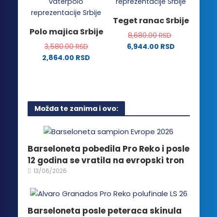
na
više
stranici
varijanti.
Teget ranac Srbije
proizvoda.
Opcije
Polo majica Srbije
8,680.00
RSD
mogu
3,580.00
RSD
6,944.00
RSD
biti
2,864.00
RSD
izabrane
Ovaj
na
proizvod
stranici
ima
proizvoda.
više
Možda te zanima i ovo:
varijanti.
Opcije
mogu
biti
Barseloneta pobedila Pro Reko i posle
izabrane
12 godina se vratila na evropski tron
na
13/06/2026
stranici
proizvoda.
Barseloneta posle peteraca skinula