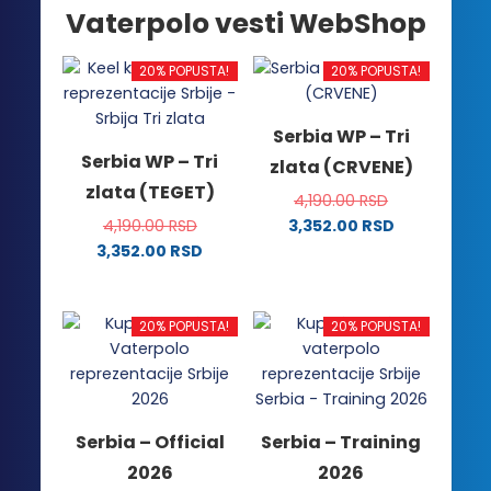
Vaterpolo vesti WebShop
20% POPUSTA!
20% POPUSTA!
Serbia WP – Tri
Serbia WP – Tri
zlata (CRVENE)
zlata (TEGET)
4,190.00
RSD
4,190.00
RSD
3,352.00
RSD
Ovaj
3,352.00
RSD
Ovaj
proizvod
proizvod
ima
ima
više
20% POPUSTA!
20% POPUSTA!
više
varijanti.
varijanti.
Opcije
Opcije
mogu
mogu
biti
Serbia – Official
Serbia – Training
biti
izabrane
2026
2026
izabrane
na