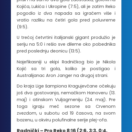
Kojića, Lukića i Ukropine (7:5), ali je zatim Reko
pogodio iz dva napada sa igračem više i
vratio razliku na četiri gola pred poluvreme
(9:5).
U trećoj četvrtini italijanski gigant produžio je
seriju na 5:0 i rešio sve dileme oko pobednika
pred poslednju deonicu (13:5).
Najefikasniji u ekipi Radničkog bio je Nikola
Kojić sa tri gola, koliko je postigao i
Australijanac Aron Janger na drugoj strani.
Do kraja Lige šampiona Kragujevčane očekuju
još dva gostovanja, nemačkom Hanoveru (13.
maj) i atinskom Vuljagmeniju (24. maj). Pre
toga igraju meč sezone sa Crvenom
zvezdom, u subotu od 19 časova, na svom
bazenu, u okviru polufinalne serije plej-ofa.
Radnički – Pro Reko 8:16
(
2:6, 3:3, 0:4,