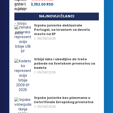
3,352.00
RSD
NAJNOVIJI ČLANCI
Srpske juniorke deklasirale
Portugal, sa Izraelom za deveto
mesto na EP
06/08/2026
Srbija lako i ubedljivo do treće
pobede na Svetskom prvenstvu za
kadete
05/08/2026
Srpske juniorke bez plasmana u
četvrtfinale Evropskog prvenstva
05/08/2026