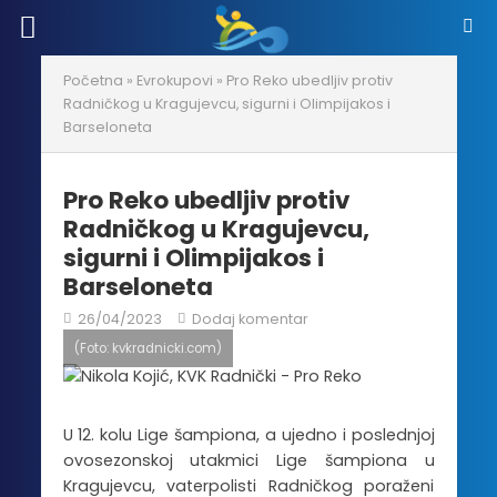
Početna
»
Evrokupovi
»
Pro Reko ubedljiv protiv
Radničkog u Kragujevcu, sigurni i Olimpijakos i
Barseloneta
Pro Reko ubedljiv protiv
Radničkog u Kragujevcu,
sigurni i Olimpijakos i
Barseloneta
26/04/2023
Dodaj komentar
(Foto: kvkradnicki.com)
U 12. kolu Lige šampiona, a ujedno i poslednjoj
ovosezonskoj utakmici Lige šampiona u
Kragujevcu, vaterpolisti Radničkog poraženi