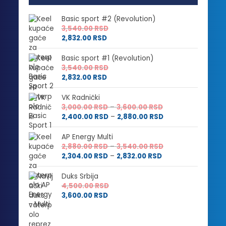
Basic sport #2 (Revolution)
3,540.00
RSD
2,832.00
RSD
Basic sport #1 (Revolution)
3,540.00
RSD
2,832.00
RSD
VK Radnički
Raspon
3,000.00
RSD
–
3,600.00
RSD
cena:
Raspon
2,400.00
RSD
–
2,880.00
RSD
od
cena:
3,000.00 RSD
od
AP Energy Multi
do
2,400.00 RSD
Raspon
2,880.00
RSD
–
3,540.00
RSD
3,600.00 RSD
do
Raspon
cena:
2,304.00
RSD
–
2,832.00
RSD
2,880.00 RSD
cena:
od
od
2,880.00 RSD
Duks Srbija
2,304.00 RSD
do
4,500.00
RSD
do
3,540.00 RSD
3,600.00
RSD
2,832.00 RSD