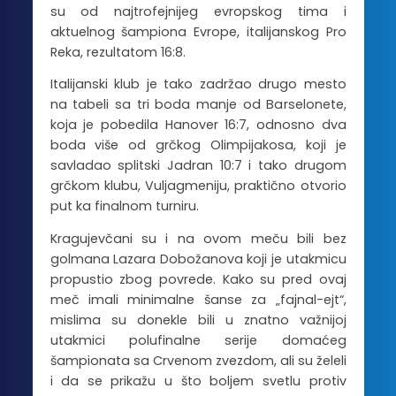
su od najtrofejnijeg evropskog tima i
aktuelnog šampiona Evrope, italijanskog Pro
Reka,
rezultatom
16:8.
Italijanski klub je tako zadržao drugo mesto
na tabeli sa tri boda manje od Barselonete,
koja je pobedila Hanover 16:7, odnosno dva
boda više od grčkog Olimpijakosa, koji je
savladao splitski Jadran 10:7 i tako drugom
grčkom klubu, Vuljagmeniju, praktično otvorio
put ka finalnom turniru.
Kragujevčani su i na ovom meču bili bez
golmana Lazara Dobožanova koji je utakmicu
propustio zbog povrede. Kako su pred ovaj
meč imali minimalne šanse za „fajnal-ejt“,
mislima su donekle bili u znatno važnijoj
utakmici polufinalne serije domaćeg
šampionata sa Crvenom zvezdom, ali su želeli
i da se prikažu u što boljem svetlu protiv