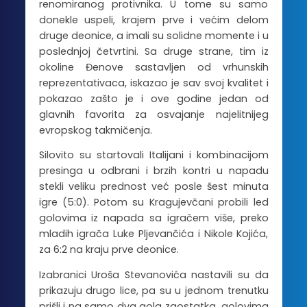
renomiranog protivnika. U tome su samo
donekle uspeli, krajem prve i većim delom
druge deonice, a imali su solidne momente i u
poslednjoj četvrtini. Sa druge strane, tim iz
okoline Đenove sastavljen od vrhunskih
reprezentativaca, iskazao je sav svoj kvalitet i
pokazao zašto je i ove godine jedan od
glavnih favorita za osvajanje najelitnijeg
evropskog takmičenja.
Silovito su startovali Italijani i kombinacijom
presinga u odbrani i brzih kontri u napadu
stekli veliku prednost već posle šest minuta
igre (5:0). Potom su Kragujevčani probili led
golovima iz napada sa igračem više, preko
mladih igrača Luke Pljevančića i Nikole Kojića,
za 6:2 na kraju prve deonice.
Izabranici Uroša Stevanovića nastavili su da
prikazuju drugo lice, pa su u jednom trenutku
prišli i na samo dva gola zaostatka, golovima