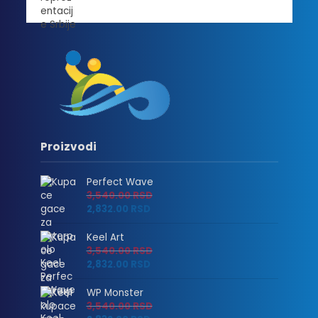
Proizvodi
Perfect Wave
3,540.00
RSD
2,832.00
RSD
Keel Art
3,540.00
RSD
2,832.00
RSD
WP Monster
3,540.00
RSD