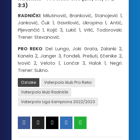
3:3
)
RADNIČKI
: Milutinović, Branković, Stanojević 1,
Janković, Ćuk 1, Gavrilović, Ukropina 1, Antić,
Pljevančić 1, Kojić 3, Lukić 1, Vrlić, Todorovski.
Trener: Stevanović.
PRO REKO
: Del Lungo, Joki Grata, Zalanki 2,
Kanela 2, Janger 3, Fondeli, Prešuti, Ečenike 2,
Ivović 2, Veloto 1, Lončar 3, Halok 1, Negri.
Trener: Sukno.
Oznake
Vaterpolo klub Pro Reko
Vaterpolo klub Radnički
Vaterpolo Liga šampiona 2022/2023