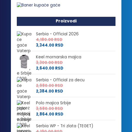
Proizvodi
Serbia - Official 2026
4,180.00
RSD
3,344.00
RSD
Keel mornarska majica
3,300.00
RSD
2,640.00
RSD
Serbia - Official za decu
2,980.00
RSD
2,384.00
RSD
Polo majica Srbije
3,580.00
RSD
2,864.00
RSD
Serbia WP - Tri zlata (TEGET)
4,190.00
RSD