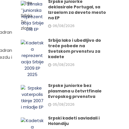
Srpske juniorke
deklasirale Portugal, sa
Izraelom za deveto mesto
na EP
06/08/2026
Jadran
Srbija lako i ubedljivo do
treće pobede na
Jadran
Svetskom prvenstvu za
kadete
ezdu i
05/08/2026
Srpske juniorke bez
plasmana u četvrtfinale
Evropskog prvenstva
05/08/2026
Srpski kadeti savladali i
Holandiju