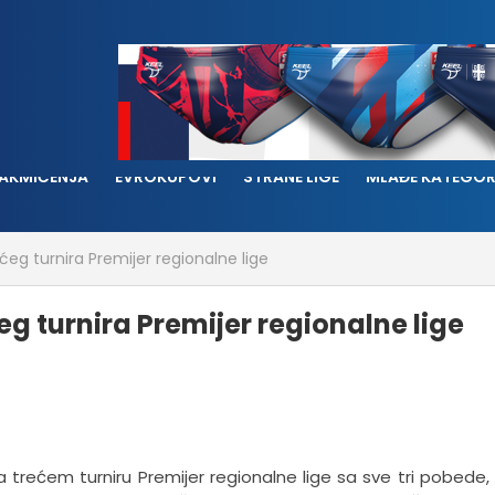
AKMIČENJA
EVROKUPOVI
STRANE LIGE
MLAĐE KATEGOR
ećeg turnira Premijer regionalne lige
eg turnira Premijer regionalne lige
 trećem turniru Premijer regionalne lige sa sve tri pobede,