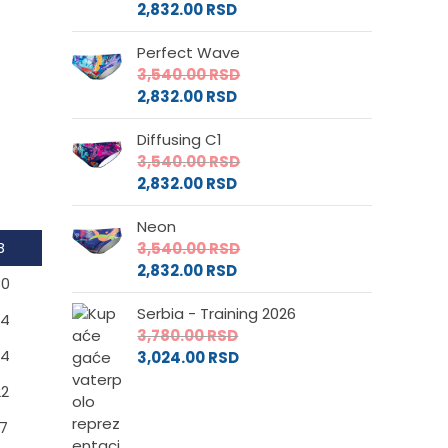
2,832.00
RSD
Perfect Wave
3,540.00
RSD
2,832.00
RSD
Diffusing C1
3,540.00
RSD
2,832.00
RSD
Neon
B
3,540.00
RSD
2,832.00
RSD
30
Serbia - Training 2026
24
3,780.00
RSD
24
3,024.00
RSD
22
17