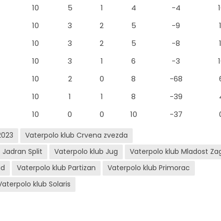
10
5
1
4
-4
10
3
2
5
-9
10
3
2
5
-8
10
3
1
6
-3
10
2
0
8
-68
10
1
1
8
-39
10
0
0
10
-37
2023
Vaterpolo klub Crvena zvezda
 Jadran Split
Vaterpolo klub Jug
Vaterpolo klub Mladost Za
ad
Vaterpolo klub Partizan
Vaterpolo klub Primorac
Vaterpolo klub Solaris