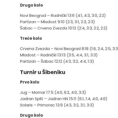
Drugo kolo
Novi Beograd – Radnički 13:6 (4:1, 4:3, 3:0, 2:2)
Partizan – Mladost 9:10 (2:3, 3:1, 2:3, 2:3)
Šabac – Crvena Zvezda 10:12 (2:4, 3:3, 2:2, 2:2)
Treće kolo
Crvena Zvezda – Novi Beograd 8:18 (1:6, 2:4, 2:5, 3:3
Mladost – Radnički 13:13 (3:5, 4:4, 3:1, 3:3)
Partizan – Šabac 12:12 (4:3, 3:2, 4:4, 1:3)
Turnir u Šibeniku
Prvo kolo
Jug – Mornar 17:5 (4:0, 6:2, 4:0, 3:3)
Jadran Split – Jadran HN 15:11 (6:1, 1:4, 4:0, 4:6)
Solaris – Primorac 13:9 (4:3, 3:2, 3:1, 3:3)
Drugo kolo