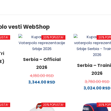
olo vesti WebShop
USTA!
20% POPUSTA!
20% POP
ri
Serbia – Official
E)
Serbia – Train
2026
2026
4,180.00
RSD
3,780.00
RSD
3,344.00
RSD
3,024.00
RSD
od
Ovaj
proizvod
Ovaj
ima
proizvo
USTA!
20% POPUSTA!
20% POP
.
više
ima