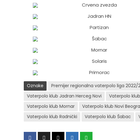
Crvena zvezda
Jadran HN
Partizan
Šabac
Mornar
Solaris
Primorac
Oznake
Premijer regionalna vaterpolo liga 2022/
Vaterpolo klub Jadran Herceg Novi
Vaterpolo klub
Vaterpolo klub Mornar
Vaterpolo klub Novi Beogr
Vaterpolo klub Radnički
Vaterpolo klub Šabac