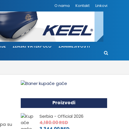
O nama
Kontakt
Linkovi
IJE
ŽENSKI VATERPOLO
ZANIMLJIVOSTI
Proizvodi
Serbia - Official 2026
4,180.00
RSD
 pa su
3,344.00
RSD