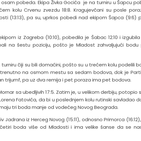
ih osam pobeda. Ekipa Živka Gocića je na turniru u Šapcu po
rećem kolu Crvenu zvezdu 18:8. Kragujevčani su posle por
osti (13:13), pa su, uprkos pobedi nad ekipom Šapca (9:6) p
pom iz Zagreba (10:10), pobedila je Šabac 12:10 i izgubila
li na šestu poziciju, pošto je Mladost zahvaljujući bodu 
turniru čiji su bili domaćini, pošto su u trećem kolu podelili 
 su trenutno na osmom mestu sa sedam bodova, dok je Part
trijumf, pa uz dva remija i pet poraza ima pet bodova.
rnar sa ubedljivih 17:5. Zatim je, u velikom derbiju, potopio sp
e, Lorena Fatovića, da bi u poslednjem kolu rutinski savladao 
i i imaju tri boda manje od vodećeg Novog Beograda.
tiv Jadrana iz Herceg Novog (15:11), odnosno Primorca (16:12),
a četiri boda više od Mladosti i ima velike šanse da se n