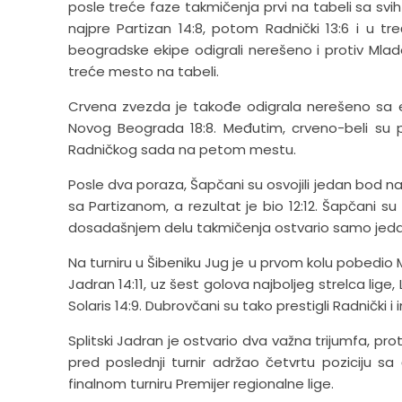
posle treće faze takmičenja prvi na tabeli sa sv
najpre Partizan 14:8, potom Radnički 13:6 i u t
beogradske ekipe odigrali nerešeno i protiv Mlad
treće mesto na tabeli.
Crvena zvezda je takođe odigrala nerešeno sa eki
Novog Beograda 18:8. Međutim, crveno-beli su pa
Radničkog sada na petom mestu.
Posle dva poraza, Šapčani su osvojili jedan bod na 
sa Partizanom, a rezultat je bio 12:12. Šapčani
dosadašnjem delu takmičenja ostvario samo jedan 
Na turniru u Šibeniku Jug je u prvom kolu pobedio Mo
Jadran 14:11, uz šest golova najboljeg strelca lig
Solaris 14:9. Dubrovčani su tako prestigli Radničk
Splitski Jadran je ostvario dva važna trijumfa, pro
pred poslednji turnir adržao četvrtu poziciju s
finalnom turniru Premijer regionalne lige.