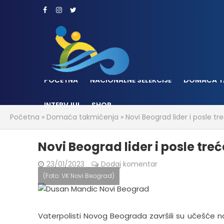
POČETNA
NACIONALNE SELEKCIJE
DOMAĆA T
INTERVJUI
SHOP
Početna
»
Domaća takmičenja
»
Novi Beograd lider i posle tr
Novi Beograd lider i posle treć
23/01/2023
Dodaj komentar
(Foto: VK Novi Beograd)
Vaterpolisti Novog Beograda završili su učešće na