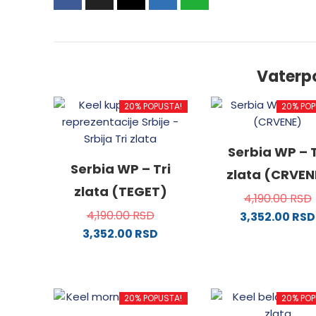
Vaterp
20% POPUSTA!
20% POP
Serbia WP – T
Serbia WP – Tri
zlata (CRVEN
zlata (TEGET)
4,190.00
RSD
4,190.00
RSD
3,352.00
RSD
3,352.00
RSD
Ovaj
Ovaj
proizv
proizvod
ima
ima
više
20% POPUSTA!
20% POP
više
varijanti