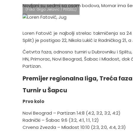
Novljani su sedmi sa osam bodova, Mornar ima šest,
(Foto: Grgo Jelavic / PIXSELL)
Loren Fatović je najbolji strelac takmičenja sa 
Split) je postigao 22, Nikola Lukić iz Radničkog 21, 
Četvrta faza, odnosno turniri u Dubrovniku i Splitu,
HN, Primorac, Novi Beograd, Šabac i Mladost, dok će
Partizan.
Premijer regionalna liga, Treća faza
Turnir u Šapcu
Prvo kolo
Novi Beograd – Partizan 14:8 (4:2, 3:2, 3:2, 4:2)
Radnički – Šabac 9:6 (3:2, 4:1, 1:1, 1:2)
Crvena Zvezda – Mladost 10:10 (2:3, 2:0, 4:4, 2:3)