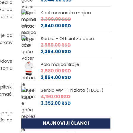
bedila
aza od
Keel mornarska majica
ali na
3,300.00
RSD
2,640.00
RSD
 je od
Serbia - Official za decu
protiv
2,980.00
RSD
2,384.00
RSD
bodove
Polo majica Srbije
izan u
3,580.00
RSD
2,864.00
RSD
litski
Serbia WP - Tri zlata (TEGET)
domaći
4,190.00
RSD
3,352.00
RSD
 pa je
ađe na
NAJNOVIJI ČLANCI