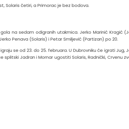
 Solaris četiri, a Primorac je bez bodova.
24 gola na sedam odigranih utakmica. Jerko Marinić Kragić (
a Jerko Penava (Solaris) i Petar Smiljević (Partizan) po 20.
 igraju se od 23. do 25. februara. U Dubrovniku će igrati Jug, 
 splitski Jadran i Mornar ugostiti Solaris, Radnički, Crvenu zv