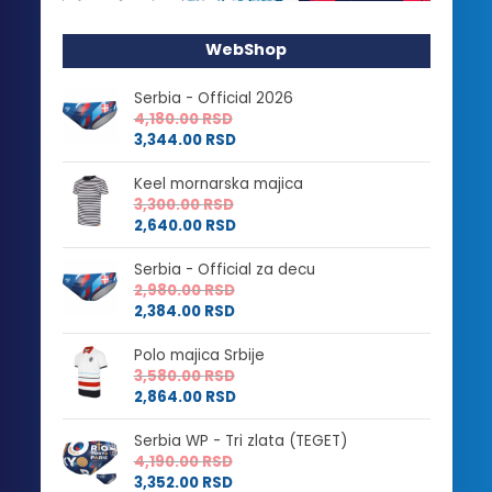
WebShop
Serbia - Official 2026
4,180.00
RSD
3,344.00
RSD
Keel mornarska majica
3,300.00
RSD
2,640.00
RSD
Serbia - Official za decu
2,980.00
RSD
2,384.00
RSD
Polo majica Srbije
3,580.00
RSD
2,864.00
RSD
Serbia WP - Tri zlata (TEGET)
4,190.00
RSD
3,352.00
RSD