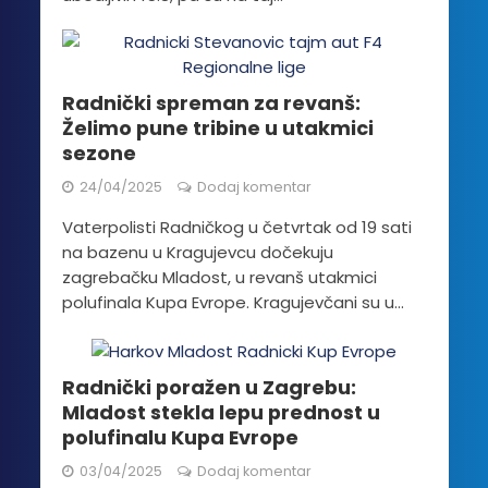
Radnički spreman za revanš:
Želimo pune tribine u utakmici
sezone
24/04/2025
Dodaj komentar
Vaterpolisti Radničkog u četvrtak od 19 sati
na bazenu u Kragujevcu dočekuju
zagrebačku Mladost, u revanš utakmici
polufinala Kupa Evrope. Kragujevčani su u...
Radnički poražen u Zagrebu:
Mladost stekla lepu prednost u
polufinalu Kupa Evrope
03/04/2025
Dodaj komentar