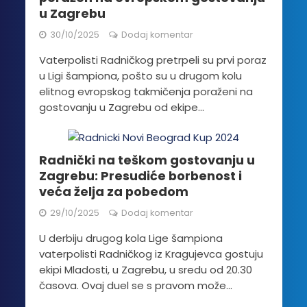
u Zagrebu
30/10/2025
Dodaj komentar
Vaterpolisti Radničkog pretrpeli su prvi poraz
u Ligi šampiona, pošto su u drugom kolu
elitnog evropskog takmičenja poraženi na
gostovanju u Zagrebu od ekipe...
Radnički na teškom gostovanju u
Zagrebu: Presudiće borbenost i
veća želja za pobedom
29/10/2025
Dodaj komentar
U derbiju drugog kola Lige šampiona
vaterpolisti Radničkog iz Kragujevca gostuju
ekipi Mladosti, u Zagrebu, u sredu od 20.30
časova. Ovaj duel se s pravom može...