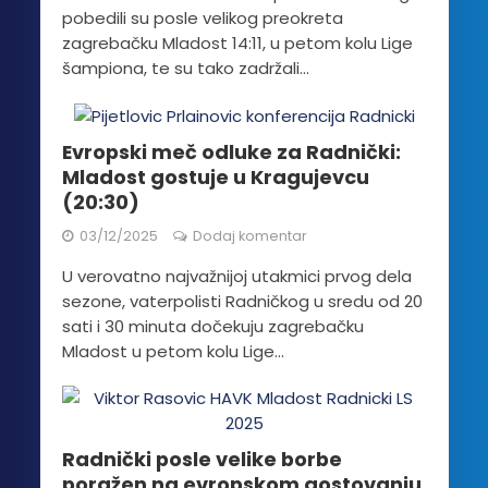
pobedili su posle velikog preokreta
zagrebačku Mladost 14:11, u petom kolu Lige
šampiona, te su tako zadržali...
Evropski meč odluke za Radnički:
Mladost gostuje u Kragujevcu
(20:30)
03/12/2025
Dodaj komentar
U verovatno najvažnijoj utakmici prvog dela
sezone, vaterpolisti Radničkog u sredu od 20
sati i 30 minuta dočekuju zagrebačku
Mladost u petom kolu Lige...
Radnički posle velike borbe
poražen na evropskom gostovanju