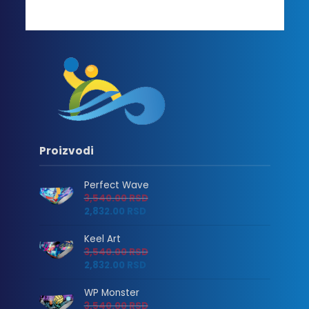
Proizvodi
Perfect Wave
3,540.00
RSD
2,832.00
RSD
Keel Art
3,540.00
RSD
2,832.00
RSD
WP Monster
3,540.00
RSD