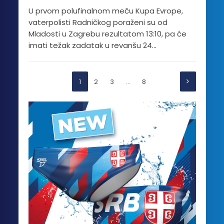
U prvom polufinalnom meču Kupa Evrope,
vaterpolisti Radničkog poraženi su od
Mladosti u Zagrebu rezultatom 13:10, pa će
imati težak zadatak u revanšu 24...
1
2
3
…
8