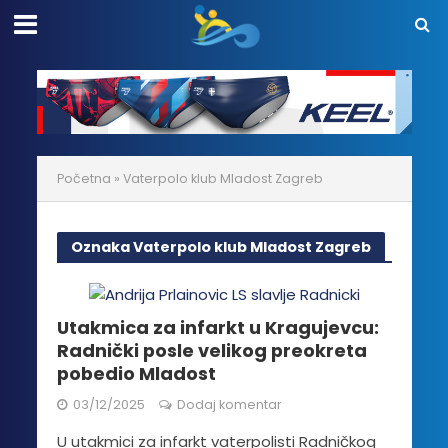
Početna
»
Vaterpolo klub Mladost Zagreb
Oznaka Vaterpolo klub Mladost Zagreb
Utakmica za infarkt u Kragujevcu:
Radnički posle velikog preokreta
pobedio Mladost
03/12/2025
Dodaj komentar
U utakmici za infarkt vaterpolisti Radničkog