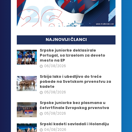
NAJNOVIJI ČLANCI
Srpske juniorke deklasirale
Portugal, sa Izraelom za deveto
mesto na EP
06/08/2026
Srbija lako i ubedljivo do treće
pobede na Svetskom prvenstvu za
kadete
05/08/2026
Srpske juniorke bez plasmana u
četvrtfinale Evropskog prvenstva
05/08/2026
Srpski kadeti savladali i Holandiju
04/08/2026