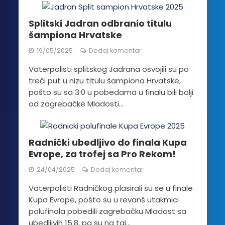
Splitski Jadran odbranio titulu
šampiona Hrvatske
19/05/2025
Dodaj komentar
Vaterpolisti splitskog Jadrana osvojili su po
treći put u nizu titulu šampiona Hrvatske,
pošto su sa 3:0 u pobedama u finalu bili bolji
od zagrebačke Mladosti...
Radnički ubedljivo do finala Kupa
Evrope, za trofej sa Pro Rekom!
24/04/2025
Dodaj komentar
Vaterpolisti Radničkog plasirali su se u finale
Kupa Evrope, pošto su u revanš utakmici
polufinala pobedili zagrebačku Mladost sa
ubedljivih 15:8, pa su na taj...