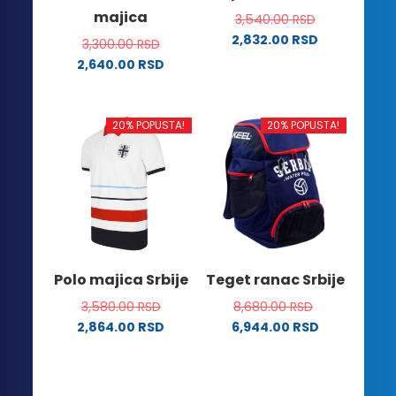
majica
3,540.00
RSD
proizvoda.
proizvoda.
2,832.00
RSD
3,300.00
RSD
Ovaj
2,640.00
RSD
proizvod
Ovaj
ima
proizvod
više
ima
20% POPUSTA!
20% POPUSTA!
varijanti.
više
Opcije
varijanti.
mogu
Opcije
biti
mogu
izabrane
biti
na
izabrane
stranici
na
Polo majica Srbije
Teget ranac Srbije
proizvoda.
stranici
3,580.00
RSD
8,680.00
RSD
proizvoda.
2,864.00
RSD
6,944.00
RSD
Ovaj
proizvod
ima