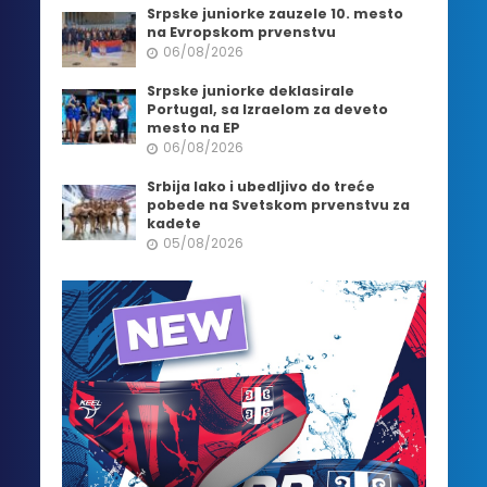
Srpske juniorke zauzele 10. mesto
na Evropskom prvenstvu
06/08/2026
Srpske juniorke deklasirale
Portugal, sa Izraelom za deveto
mesto na EP
06/08/2026
Srbija lako i ubedljivo do treće
pobede na Svetskom prvenstvu za
kadete
05/08/2026