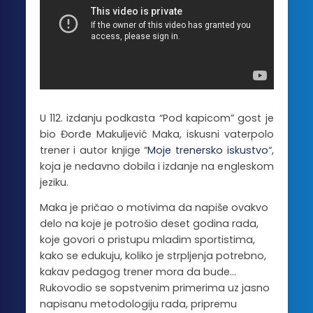
U 112. izdanju podkasta “Pod kapicom” gost je
bio Đorđe Makuljević Maka, iskusni vaterpolo
trener i autor knjige “
Moje trenersko iskustvo
“,
koja je nedavno dobila i izdanje na engleskom
jeziku.
Maka je pričao o motivima da napiše ovakvo
delo na koje je potrošio deset godina rada,
koje govori o pristupu mladim sportistima,
kako se edukuju, koliko je strpljenja potrebno,
kakav pedagog trener mora da bude…
Rukovodio se sopstvenim primerima uz jasno
napisanu metodologiju rada, pripremu