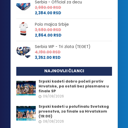
Serbia - Official za decu
2,980.00
RSD
2,384.00
RSD
Polo majica Srbije
3,580.00
RSD
2,864.00
RSD
Serbia WP - Tri zlata (TEGET)
4,190.00
RSD
3,352.00
RSD
NAJNOVIJI ČLANCI
Srpski kadeti dobro počeli protiv
Hrvatske, pa ostali bez plasmana u
finale SP
09/08/2026
Srpski kadeti u polufinalu Svetskog
prvenstva, za finale sa Hrvatskom
(19:00)
08/08/2026