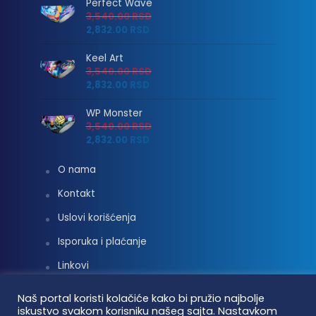
Perfect Wave
3,540.00
RSD
2,832.00
RSD
Keel Art
3,540.00
RSD
2,832.00
RSD
WP Monster
3,540.00
RSD
2,832.00
RSD
O nama
Kontakt
Uslovi korišćenja
Isporuka i plaćanje
Linkovi
Moj nalog
Naš portal koristi kolačiće kako bi pružio najbolje
iskustvo svakom korisniku našeg sajta. Nastavkom