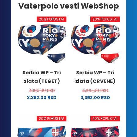
Vaterpolo vesti WebShop
20% POPUSTA!
20% POPUSTA!
Serbia WP – Tri
Serbia WP – Tri
zlata (TEGET)
zlata (CRVENE)
4,190.00
RSD
4,190.00
RSD
3,352.00
RSD
3,352.00
RSD
Ovaj
Ovaj
proizvod
proizvod
ima
ima
20% POPUSTA!
20% POPUSTA!
više
više
varijanti.
varijanti.