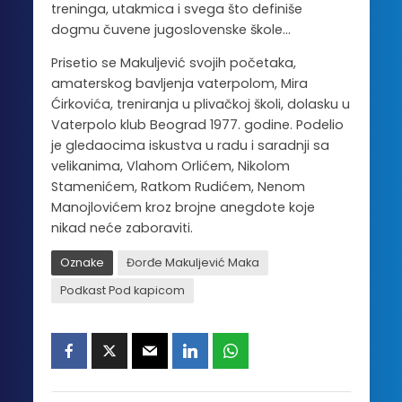
treninga, utakmica i svega što definiše
dogmu čuvene jugoslovenske škole…
Prisetio se Makuljević svojih početaka,
amaterskog bavljenja vaterpolom, Mira
Ćirkovića, treniranja u plivačkoj školi, dolasku u
Vaterpolo klub Beograd 1977. godine. Podelio
je gledaocima iskustva u radu i saradnji sa
velikanima, Vlahom Orlićem, Nikolom
Stamenićem, Ratkom Rudićem, Nenom
Manojlovićem kroz brojne anegdote koje
nikad neće zaboraviti.
Oznake
Đorđe Makuljević Maka
Podkast Pod kapicom