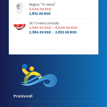
Majica "Tri zlata"
3,540.00
RSD
2,832.00
RSD
VK Crvena zvezda
Raspon
2,980.00
RSD
–
3,540.00
RSD
Raspon
cena:
2,384.00
RSD
–
2,832.00
RSD
cena:
od
od
2,980.00 RSD
2,384.00 RSD
do
do
3,540.00 RSD
2,832.00 RSD
Proizvodi