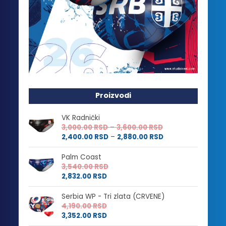
Proizvodi
VK Radnički
Raspon
3,000.00
RSD
–
3,600.00
RSD
cena:
Raspon
2,400.00
RSD
–
2,880.00
RSD
od
cena:
3,000.00 RSD
od
Palm Coast
do
2,400.00 RSD
3,540.00
RSD
3,600.00 RSD
do
2,832.00
RSD
2,880.00 RSD
Serbia WP - Tri zlata (CRVENE)
4,190.00
RSD
3,352.00
RSD