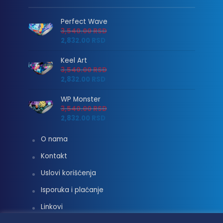
Perfect Wave
3,540.00
RSD
2,832.00
RSD
Keel Art
3,540.00
RSD
2,832.00
RSD
WP Monster
3,540.00
RSD
2,832.00
RSD
O nama
Kontakt
Uslovi korišćenja
Isporuka i plaćanje
Linkovi