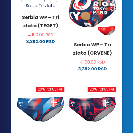
Serbia WP – Tri
zlata (TEGET)
4,190.00
RSD
3,352.00
RSD
Serbia WP – Tri
Ovaj
zlata (CRVENE)
proizvod
ima
4,190.00
RSD
više
3,352.00
RSD
Ovaj
varijanti.
proizvod
Opcije
ima
mogu
20% POPUSTA!
20% POPUSTA!
više
biti
varijanti.
izabrane
Opcije
na
mogu
stranici
biti
proizvoda.
izabrane