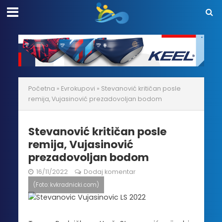
Početna
»
Evrokupovi
»
Stevanović kritičan posle
remija, Vujasinović prezadovoljan bodom
Stevanović kritičan posle
remija, Vujasinović
prezadovoljan bodom
16/11/2022
Dodaj komentar
(Foto: kvkradnicki.com)