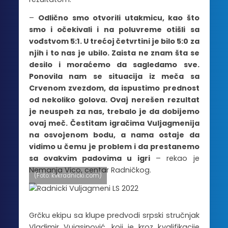
–
Odlično smo otvorili utakmicu, kao što
smo i očekivali i na poluvreme otišli sa
vođstvom 5:1. U trećoj četvrtini je bilo 5:0 za
njih i to nas je ubilo. Zaista ne znam šta se
desilo i moraćemo da sagledamo sve.
Ponovila nam se situacija iz meča sa
Crvenom zvezdom, da ispustimo prednost
od nekoliko golova. Ovaj nerešen rezultat
je neuspeh za nas, trebalo je da dobijemo
ovaj meč. Čestitam igračima Vuljagmenija
na osvojenom bodu, a nama ostaje da
vidimo u čemu je problem i da prestanemo
sa ovakvim padovima u igri
– rekao je
Nemanja Vico, centar Radničkog.
(Foto: kvkradnicki.com)
Grčku ekipu sa klupe predvodi srpski stručnjak
Vladimir Vujasinović, koji je kroz kvalifikacije