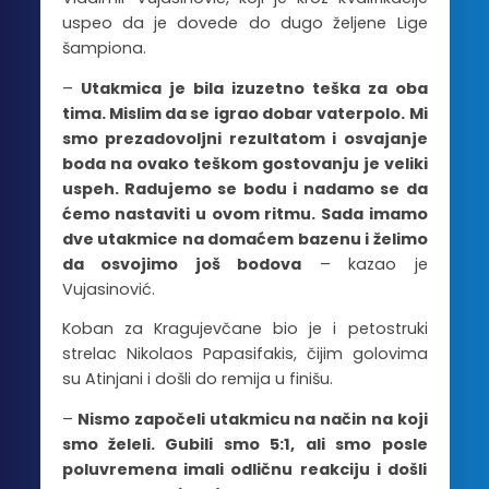
uspeo da je dovede do dugo željene Lige
šampiona.
–
Utakmica je bila izuzetno teška za oba
tima. Mislim da se igrao dobar vaterpolo. Mi
smo prezadovoljni rezultatom i osvajanje
boda na ovako teškom gostovanju je veliki
uspeh. Radujemo se bodu i nadamo se da
ćemo nastaviti u ovom ritmu. Sada imamo
dve utakmice na domaćem bazenu i želimo
da osvojimo još bodova
– kazao je
Vujasinović.
Koban za Kragujevčane bio je i petostruki
strelac Nikolaos Papasifakis, čijim golovima
su Atinjani i došli do remija u finišu.
–
Nismo započeli utakmicu na način na koji
smo želeli. Gubili smo 5:1, ali smo posle
poluvremena imali odličnu reakciju i došli