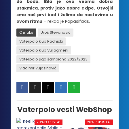
do boda. Bila je ovo veoma dobra
utakmica, protiv jako dobre ekipe. Osvojili
smo naš prvi bod i želimo da nastavimo u
ovom ritmu
– rekao je Papasifakis.
Oznake
Uroš Stevanović
Vaterpolo klub Radnički
Vaterpolo klub Vuljagmeni
Vaterpolo Liga šampiona 2022/2023
Vladimir Vujasinović
Vaterpolo vesti WebShop
20% POPUSTA!
20% POPUSTA!