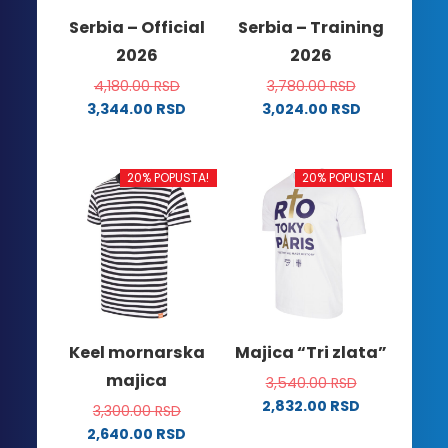
na
Serbia – Official
Serbia – Training
stranici
2026
2026
proizvoda.
4,180.00
RSD
3,780.00
RSD
3,344.00
RSD
3,024.00
RSD
Ovaj
Ovaj
proizvod
proizvod
ima
ima
20% POPUSTA!
20% POPUSTA!
više
više
varijanti.
varijanti.
Opcije
Opcije
mogu
mogu
biti
biti
izabrane
izabrane
na
na
Keel mornarska
Majica “Tri zlata”
stranici
stranici
majica
3,540.00
RSD
proizvoda.
proizvoda.
2,832.00
RSD
3,300.00
RSD
Ovaj
2,640.00
RSD