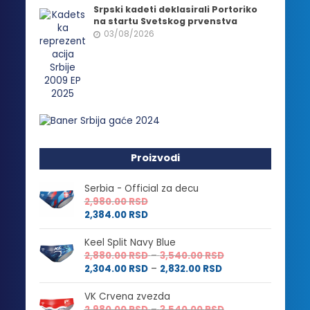
Srpski kadeti deklasirali Portoriko
na startu Svetskog prvenstva
03/08/2026
Proizvodi
Serbia - Official za decu
2,980.00
RSD
2,384.00
RSD
Keel Split Navy Blue
Raspon
2,880.00
RSD
–
3,540.00
RSD
Raspon
cena:
2,304.00
RSD
–
2,832.00
RSD
cena:
od
od
2,880.00 RSD
VK Crvena zvezda
2,304.00 RSD
do
Raspon
2,980.00
RSD
–
3,540.00
RSD