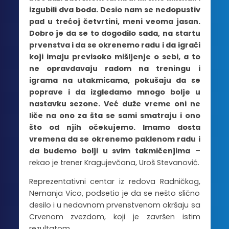
izgubili dva boda. Desio nam se nedopustiv
pad u trećoj četvrtini, meni veoma jasan.
Dobro je da se to dogodilo sada, na startu
prvenstva i da se okrenemo radu i da igrači
koji imaju previsoko mišljenje o sebi, a to
ne opravdavaju radom na treningu i
igrama na utakmicama, pokušaju da se
poprave i da izgledamo mnogo bolje u
nastavku sezone. Već duže vreme oni ne
liče na ono za šta se sami smatraju i ono
što od njih očekujemo. Imamo dosta
vremena da se okrenemo paklenom radu i
da budemo bolji u svim takmičenjima
–
rekao je trener Kragujevčana, Uroš Stevanović.
Reprezentativni centar iz redova Radničkog,
Nemanja Vico, podsetio je da se nešto slično
desilo i u nedavnom prvenstvenom okršaju sa
Crvenom zvezdom, koji je završen istim
rezultatom.