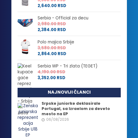
2,640.00
RSD
Serbia - Official za decu
2,980.00
RSD
2,384.00
RSD
Polo majica Srbije
3,580.00
RSD
2,864.00
RSD
Serbia WP - Tri zlata (TEGET)
4,190.00
RSD
3,352.00
RSD
NAJNOVIJI ČLANCI
Srpske juniorke deklasirale
Portugal, sa Izraelom za deveto
mesto na EP
06/08/2026