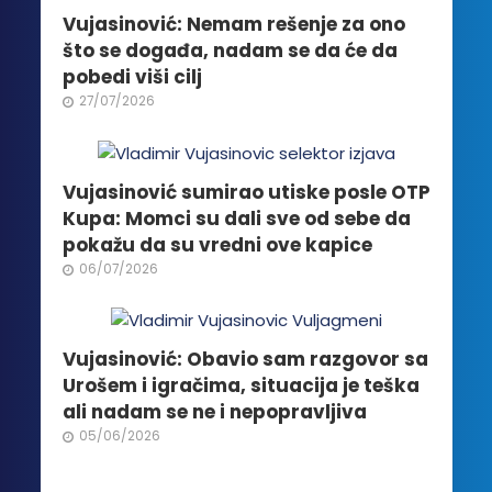
biti
Vujasinović: Nemam rešenje za ono
izabrane
što se događa, nadam se da će da
na
pobedi viši cilj
stranici
27/07/2026
proizvoda.
Vujasinović sumirao utiske posle OTP
Kupa: Momci su dali sve od sebe da
pokažu da su vredni ove kapice
06/07/2026
Vujasinović: Obavio sam razgovor sa
Urošem i igračima, situacija je teška
ali nadam se ne i nepopravljiva
05/06/2026