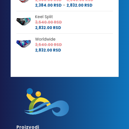
do
3,540.00 RSD
Raspon
cena:
2,384.00
RSD
–
2,832.00
RSD
2,832.00 RSD
cena:
od
od
2,980.00 RSD
Keel Split
2,384.00 RSD
do
3,540.00
RSD
do
3,540.00 RSD
2,832.00
RSD
2,832.00 RSD
Worldwide
3,540.00
RSD
2,832.00
RSD
Proizvodi