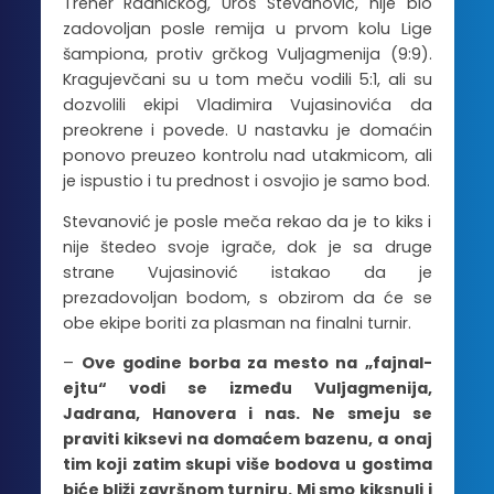
Trener Radničkog, Uroš Stevanović, nije bio
zadovoljan posle remija u prvom kolu Lige
šampiona, protiv grčkog Vuljagmenija (9:9).
Kragujevčani su u tom meču vodili 5:1, ali su
dozvolili ekipi Vladimira Vujasinovića da
preokrene i povede. U nastavku je domaćin
ponovo preuzeo kontrolu nad utakmicom, ali
je ispustio i tu prednost i osvojio je samo bod.
Stevanović je posle meča rekao da je to kiks i
nije štedeo svoje igrače, dok je sa druge
strane Vujasinović istakao da je
prezadovoljan bodom, s obzirom da će se
obe ekipe boriti za plasman na finalni turnir.
–
Ove godine borba za mesto na „fajnal-
ejtu“ vodi se između Vuljagmenija,
Jadrana, Hanovera i nas. Ne smeju se
praviti kiksevi na domaćem bazenu, a onaj
tim koji zatim skupi više bodova u gostima
biće bliži završnom turniru. Mi smo kiksnuli i