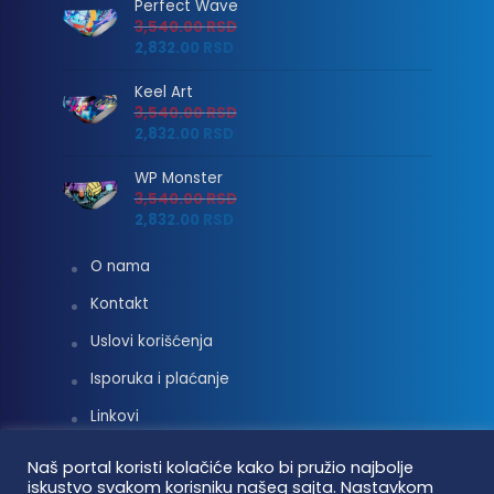
Perfect Wave
3,540.00
RSD
2,832.00
RSD
Keel Art
3,540.00
RSD
2,832.00
RSD
WP Monster
3,540.00
RSD
2,832.00
RSD
O nama
Kontakt
Uslovi korišćenja
Isporuka i plaćanje
Linkovi
Moj nalog
Naš portal koristi kolačiće kako bi pružio najbolje
iskustvo svakom korisniku našeg sajta. Nastavkom