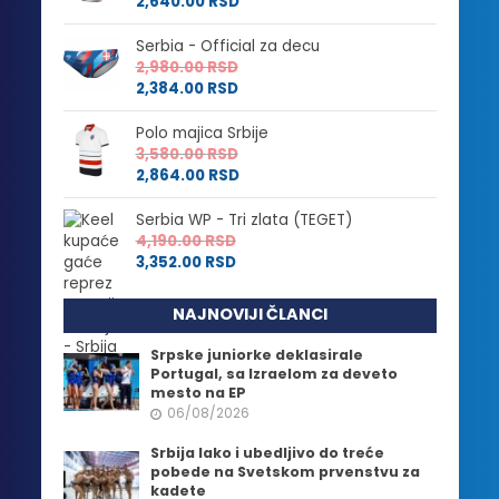
2,640.00
RSD
Serbia - Official za decu
2,980.00
RSD
2,384.00
RSD
Polo majica Srbije
3,580.00
RSD
2,864.00
RSD
Serbia WP - Tri zlata (TEGET)
4,190.00
RSD
3,352.00
RSD
NAJNOVIJI ČLANCI
Srpske juniorke deklasirale
Portugal, sa Izraelom za deveto
mesto na EP
06/08/2026
Srbija lako i ubedljivo do treće
pobede na Svetskom prvenstvu za
kadete