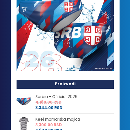
Proizvodi
Serbia - Official 2026
4,180.00
RSD
3,344.00
RSD
Keel mornarska majica
3,300.00
RSD