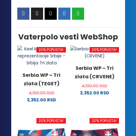
Vaterpolo vesti WebShop
20% POPUSTA!
20% POPUSTA!
Serbia WP – Tri
Serbia WP – Tri
zlata (CRVENE)
zlata (TEGET)
4,190.00
RSD
4,190.00
RSD
3,352.00
RSD
Ovaj
3,352.00
RSD
Ovaj
proizvod
proizvod
ima
ima
više
20% POPUSTA!
20% POPUSTA!
više
varijanti.
varijanti.
Opcije