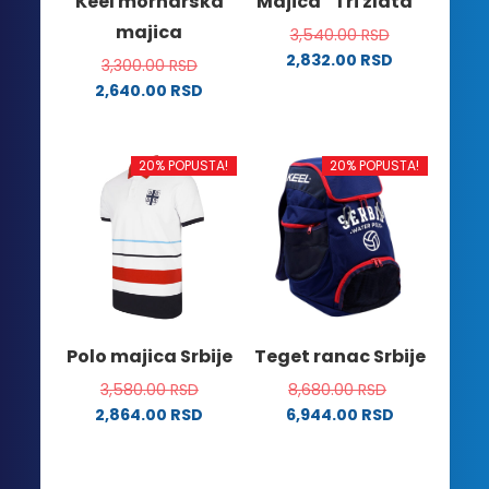
Keel mornarska
Majica “Tri zlata”
stranici
stranici
majica
3,540.00
RSD
proizvoda.
proizvoda.
2,832.00
RSD
3,300.00
RSD
Ovaj
2,640.00
RSD
proizvod
Ovaj
ima
proizvod
više
ima
20% POPUSTA!
20% POPUSTA!
varijanti.
više
Opcije
varijanti.
mogu
Opcije
biti
mogu
izabrane
biti
na
izabrane
stranici
na
Polo majica Srbije
Teget ranac Srbije
proizvoda.
stranici
3,580.00
RSD
8,680.00
RSD
proizvoda.
2,864.00
RSD
6,944.00
RSD
Ovaj
proizvod
ima