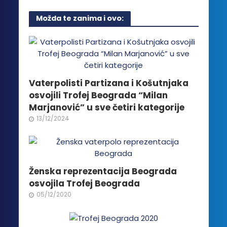
više
Možda te zanima i ovo:
varijanti.
Opcije
mogu
biti
izabrane
na
Vaterpolisti Partizana i Košutnjaka
stranici
osvojili Trofej Beograda “Milan
proizvoda.
Marjanović” u sve četiri kategorije
13/12/2024
Ženska reprezentacija Beograda
osvojila Trofej Beograda
05/12/2020