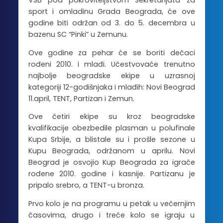
VSB pod pokroviteljstvom Sekretarijata za
sport i omladinu Grada Beograda, će ove
godine biti održan od 3. do 5. decembra u
bazenu SC “Pinki” u Zemunu.
Ove godine za pehar će se boriti dečaci
rođeni 2010. i mlađi. Učestvovaće trenutno
najbolje beogradske ekipe u uzrasnoj
kategoriji 12-godišnjaka i mlađih: Novi Beograd
11.april, TENT, Partizan i Zemun.
Ove četiri ekipe su kroz beogradske
kvalifikacije obezbedile plasman u polufinale
Kupa Srbije, a blistale su i prošle sezone u
Kupu Beograda, održanom u aprilu. Novi
Beograd je osvojio Kup Beograda za igrače
rođene 2010. godine i kasnije. Partizanu je
pripalo srebro, a TENT-u bronza.
Prvo kolo je na programu u petak u večernjim
časovima, drugo i treće kolo se igraju u