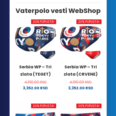
Vaterpolo vesti WebShop
20% POPUSTA!
20% POPUSTA!
Serbia WP – Tri
Serbia WP – Tri
zlata (TEGET)
zlata (CRVENE)
4,190.00
RSD
4,190.00
RSD
3,352.00
RSD
3,352.00
RSD
Ovaj
Ovaj
proizvod
proizvod
ima
ima
20% POPUSTA!
20% POPUSTA!
više
više