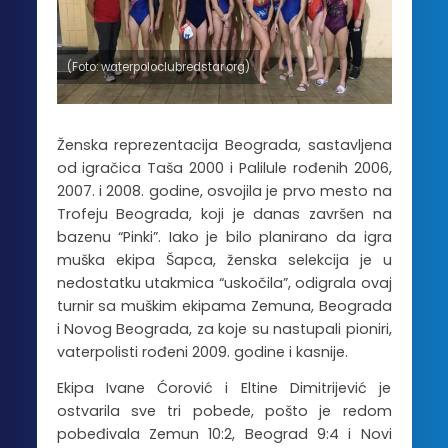
(Foto: waterpoloclubredstar.org)
Ženska reprezentacija Beograda, sastavljena
od igračica Taša 2000 i Palilule rođenih 2006,
2007. i 2008. godine, osvojila je prvo mesto na
Trofeju Beograda, koji je danas završen na
bazenu “Pinki”. Iako je bilo planirano da igra
muška ekipa Šapca, ženska selekcija je u
nedostatku utakmica “uskočila”, odigrala ovaj
turnir sa muškim ekipama Zemuna, Beograda
i Novog Beograda, za koje su nastupali pioniri,
vaterpolisti rođeni 2009. godine i kasnije.
Ekipa Ivane Ćorović i Eltine Dimitrijević je
ostvarila sve tri pobede, pošto je redom
pobeđivala Zemun 10:2, Beograd 9:4 i Novi