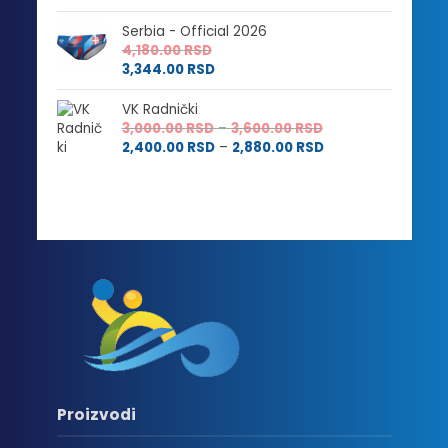
Serbia - Official 2026
4,180.00
RSD
3,344.00
RSD
VK Radnički
Raspon
3,000.00
RSD
–
3,600.00
RSD
cena:
Raspon
2,400.00
RSD
–
2,880.00
RSD
od
cena:
3,000.00 RSD
od
do
2,400.00 RSD
3,600.00 RSD
do
2,880.00 RSD
Proizvodi