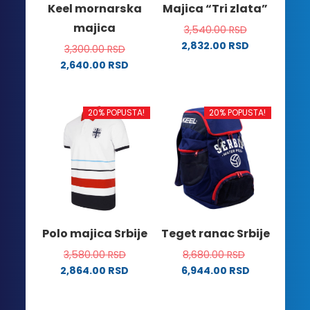
Keel mornarska
Majica “Tri zlata”
stranici
stranici
majica
3,540.00
RSD
proizvoda.
proizvoda.
2,832.00
RSD
3,300.00
RSD
Ovaj
2,640.00
RSD
proizvod
Ovaj
ima
proizvod
više
ima
20% POPUSTA!
20% POPUSTA!
varijanti.
više
Opcije
varijanti.
mogu
Opcije
biti
mogu
izabrane
biti
na
izabrane
stranici
na
Polo majica Srbije
Teget ranac Srbije
proizvoda.
stranici
3,580.00
RSD
8,680.00
RSD
proizvoda.
2,864.00
RSD
6,944.00
RSD
Ovaj
proizvod