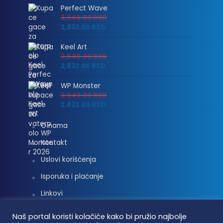
Perfect Wave
3,540.00
RSD
2,832.00
RSD
Keel Art
3,540.00
RSD
2,832.00
RSD
WP Monster
3,540.00
RSD
2,832.00
RSD
O nama
Kontakt
Uslovi korišćenja
Isporuka i plaćanje
Linkovi
Moj nalog
Naš portal koristi kolačiće kako bi pružio najbolje