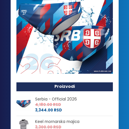
Proizvodi
Serbia - Official 2026
4,180.00
RSD
3,344.00
RSD
Keel mornarska majica
3,300.00
RSD