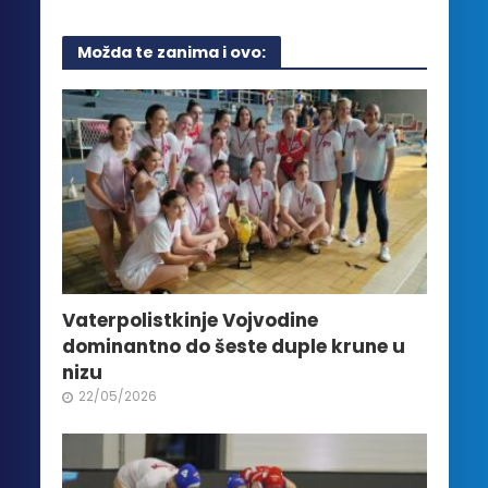
ima
više
Možda te zanima i ovo:
varijanti.
Opcije
mogu
biti
izabrane
na
stranici
proizvoda.
Vaterpolistkinje Vojvodine
dominantno do šeste duple krune u
nizu
22/05/2026