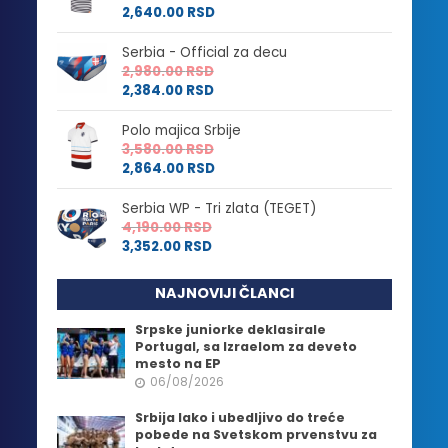
2,640.00
RSD
Serbia - Official za decu
2,980.00
RSD
2,384.00
RSD
Polo majica Srbije
3,580.00
RSD
2,864.00
RSD
Serbia WP - Tri zlata (TEGET)
4,190.00
RSD
3,352.00
RSD
NAJNOVIJI ČLANCI
Srpske juniorke deklasirale
Portugal, sa Izraelom za deveto
mesto na EP
06/08/2026
Srbija lako i ubedljivo do treće
pobede na Svetskom prvenstvu za