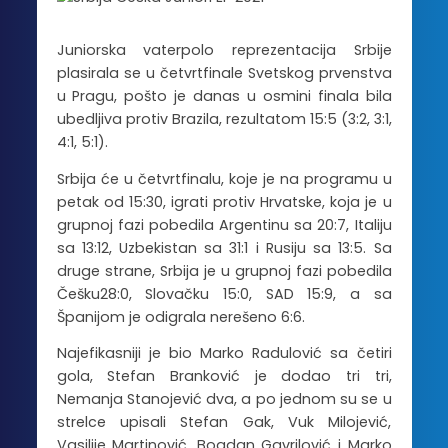
Juniorska vaterpolo reprezentacija Srbije
plasirala se u četvrtfinale Svetskog prvenstva
u Pragu, pošto je danas u osmini finala bila
ubedljiva protiv Brazila, rezultatom 15:5 (3:2, 3:1,
4:1, 5:1).
Srbija će u četvrtfinalu, koje je na programu u
petak od 15:30, igrati protiv Hrvatske, koja je u
grupnoj fazi pobedila Argentinu sa 20:7, Italiju
sa 13:12, Uzbekistan sa 31:1 i Rusiju sa 13:5. Sa
druge strane, Srbija je u grupnoj fazi pobedila
Češku28:0, Slovačku 15:0, SAD 15:9, a sa
Španijom je odigrala nerešeno 6:6.
Najefikasniji je bio Marko Radulović sa četiri
gola, Stefan Branković je dodao tri tri,
Nemanja Stanojević dva, a po jednom su se u
strelce upisali Stefan Gak, Vuk Milojević,
Vasilije Martinović, Bogdan Gavrilović i Marko