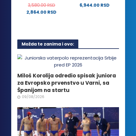
izabrane
3,580.00
RSD
6,944.00
RSD
biti
na
2,864.00
RSD
izabrane
stranici
Ovaj
na
proizvoda.
proizvod
stranici
ima
proizvoda.
više
Možda te zanima i ovo:
varijanti.
Opcije
mogu
biti
izabrane
Miloš Korolija odredio spisak juniora
na
za Evropsko prvenstvo u Varni, sa
stranici
Španijom na startu
proizvoda.
09/08/2026