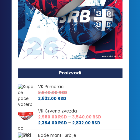
Proizvodi
VK Primorac
3,540.00
RSD
2,832.00
RSD
VK Crvena zvezda
Raspon
2,980.00
RSD
–
3,540.00
RSD
Raspon
cena:
2,384.00
RSD
–
2,832.00
RSD
cena:
od
od
2,980.00 RSD
Bade mantil Srbije