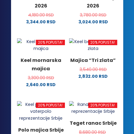
2026
2026
proizvoda.
4,180.00
RSD
3,780.00
RSD
3,344.00
RSD
3,024.00
RSD
Ovaj
Ovaj
proizvod
proizvod
ima
ima
20% POPUSTA!
20% POPUSTA!
više
više
varijanti.
varijanti.
Keel mornarska
Majica “Tri zlata”
Opcije
Opcije
majica
3,540.00
RSD
mogu
mogu
2,832.00
RSD
biti
biti
3,300.00
RSD
Ovaj
izabrane
izabrane
2,640.00
RSD
proizvod
na
na
Ovaj
ima
stranici
stranici
proizvod
više
proizvoda.
proizvoda.
ima
20% POPUSTA!
20% POPUSTA!
varijanti.
više
Opcije
varijanti.
Teget ranac Srbije
mogu
Opcije
Polo majica Srbije
biti
8,680.00
RSD
mogu