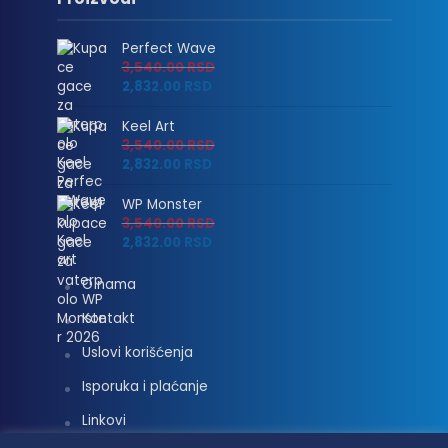
Perfect Wave
3,540.00
RSD
2,832.00
RSD
Keel Art
3,540.00
RSD
2,832.00
RSD
WP Monster
3,540.00
RSD
2,832.00
RSD
O nama
Kontakt
Uslovi korišćenja
Isporuka i plaćanje
Linkovi