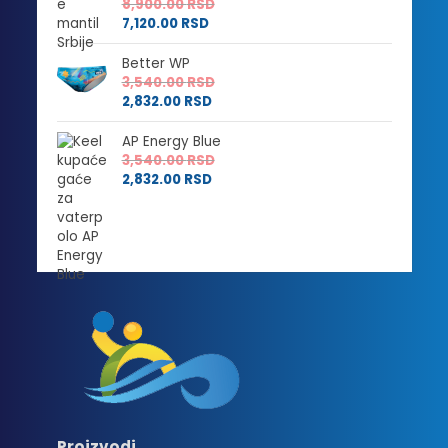
2,384.00 RSD
do
8,900.00
RSD
do
3,540.00 RSD
7,120.00
RSD
2,832.00 RSD
Better WP
3,540.00
RSD
2,832.00
RSD
AP Energy Blue
3,540.00
RSD
2,832.00
RSD
Proizvodi