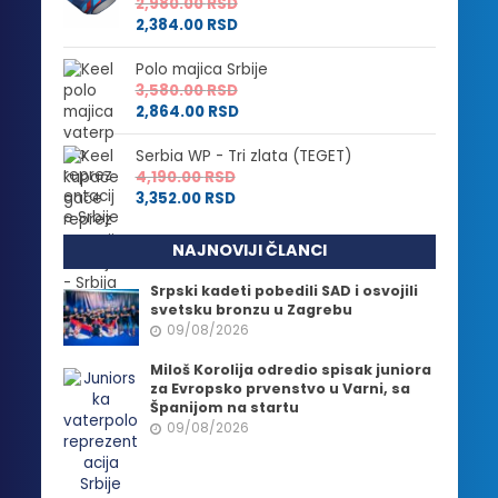
2,980.00
RSD
2,384.00
RSD
Polo majica Srbije
3,580.00
RSD
2,864.00
RSD
Serbia WP - Tri zlata (TEGET)
4,190.00
RSD
3,352.00
RSD
NAJNOVIJI ČLANCI
Srpski kadeti pobedili SAD i osvojili
svetsku bronzu u Zagrebu
09/08/2026
Miloš Korolija odredio spisak juniora
za Evropsko prvenstvo u Varni, sa
Španijom na startu
09/08/2026