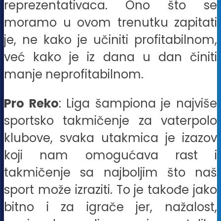
reprezentativaca. Ono što se
moramo u ovom trenutku zapitati
je, ne kako je učiniti profitabilnom,
već kako je iz dana u dan činiti
manje neprofitabilnom.
Pro Reko
: Liga šampiona je najviše
sportsko takmičenje za vaterpolo
klubove, svaka utakmica je izazov
koji nam omogućava rast i
takmičenje sa najboljim što naš
sport može izraziti. To je takođe jako
bitno i za igrače jer, nažalost,