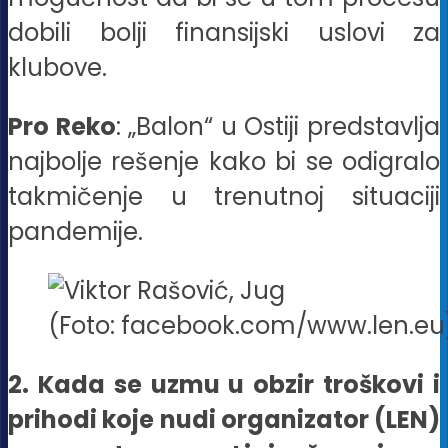
dobili bolji finansijski uslovi za
klubove.
Pro Reko
: „Balon“ u Ostiji predstavlja
najbolje rešenje kako bi se odigralo
takmičenje u trenutnoj situaciji
pandemije.
(Foto: facebook.com/www.len.eu
2. Kada se uzmu u obzir troškovi i
prihodi koje nudi organizator (LEN)