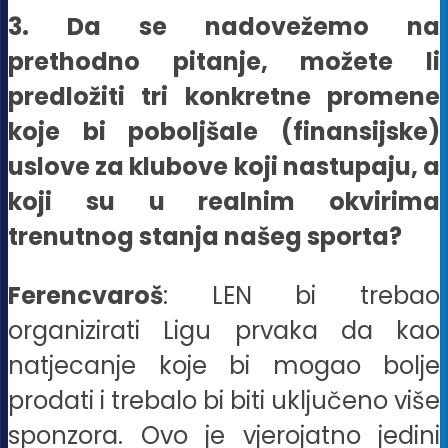
3. Da se nadovežemo na
prethodno pitanje, možete li
predložiti tri konkretne promene
koje bi poboljšale (finansijske)
uslove za klubove koji nastupaju, a
koji su u realnim okvirima
trenutnog stanja našeg sporta?
Ferencvaroš
: LEN bi trebao
organizirati Ligu prvaka da kao
natjecanje koje bi mogao bolje
prodati i trebalo bi biti uključeno više
sponzora. Ovo je vjerojatno jedini