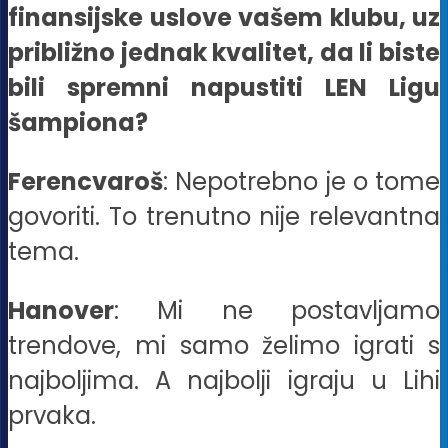
finansijske uslove vašem klubu, uz
približno jednak kvalitet, da li biste
bili spremni napustiti LEN Ligu
šampiona?
Ferencvaroš
: Nepotrebno je o tome
govoriti. To trenutno nije relevantna
tema.
Hanover
: Mi ne postavljamo
trendove, mi samo želimo igrati s
najboljima. A najbolji igraju u Lihi
prvaka.