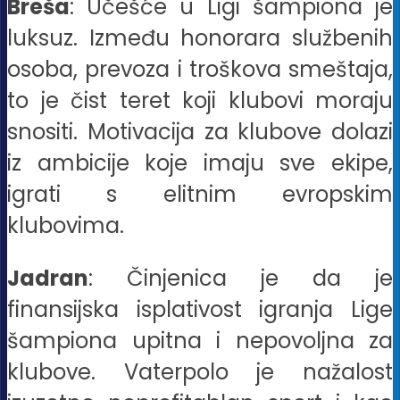
Breša
: Učešće u Ligi šampiona je
luksuz. Između honorara službenih
osoba, prevoza i troškova smeštaja,
to je čist teret koji klubovi moraju
snositi. Motivacija za klubove dolazi
iz ambicije koje imaju sve ekipe,
igrati s elitnim evropskim
klubovima.
Jadran
: Činjenica je da je
finansijska isplativost igranja Lige
šampiona upitna i nepovoljna za
klubove. Vaterpolo je nažalost