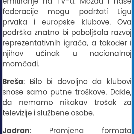
emitiranje na TV-u. Možda i naše
federacije mogu podržati Ligu
prvaka i europske klubove. Ova
podrška znatno bi poboljšala razvoj
reprezentativnih igrača, a također i
njihov učinak u nacionalnoj
momčadi.
Breša
: Bilo bi dovoljno da klubovi
snose samo putne troškove. Dakle,
da nemamo nikakav trošak za
televizije i službene osobe.
Jadran
: Promjena formata