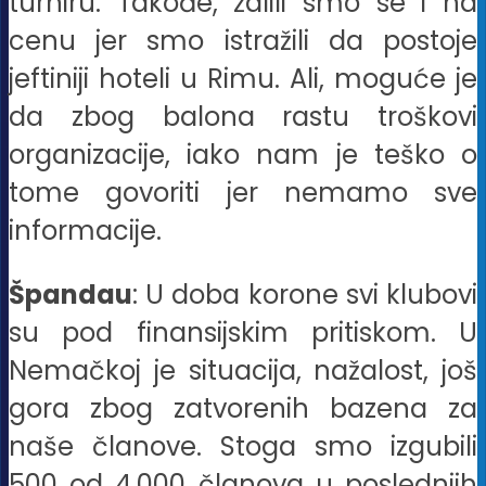
turniru. Takođe, žalili smo se i na
cenu jer smo istražili da postoje
jeftiniji hoteli u Rimu. Ali, moguće je
da zbog balona rastu troškovi
organizacije, iako nam je teško o
tome govoriti jer nemamo sve
informacije.
Špandau
: U doba korone svi klubovi
su pod finansijskim pritiskom. U
Nemačkoj je situacija, nažalost, još
gora zbog zatvorenih bazena za
naše članove. Stoga smo izgubili
500 od 4.000 članova u poslednjih