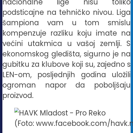
nacionalne lige nisu toliko
podsticajne na tehničko nivou. Liga
šampiona vam u tom smislu
kompenzuje razliku koju imate na
većini utakmica u vašoj zemlji. S
ekonomskog gledišta, sigurno je na
gubitku za klubove koji su, zajedno s
LEN-om, posljednjih godina uložili
ogroman napor da poboljšaju
proizvod.
(Foto: www.facebook.com/havk.