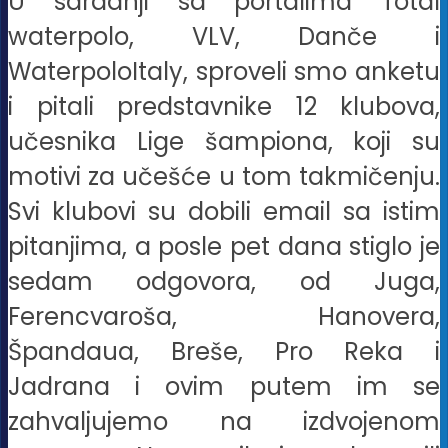
U saradnji sa portalima Total
waterpolo, VLV, Danče i
WaterpoloItaly, sproveli smo anketu
i pitali predstavnike 12 klubova,
učesnika Lige šampiona, koji su
motivi za učešće u tom takmičenju.
Svi klubovi su dobili email sa istim
pitanjima, a posle pet dana stiglo je
sedam odgovora, od Juga,
Ferencvaroša, Hanovera,
Špandaua, Breše, Pro Reka i
Jadrana i ovim putem im se
zahvaljujemo na izdvojenom