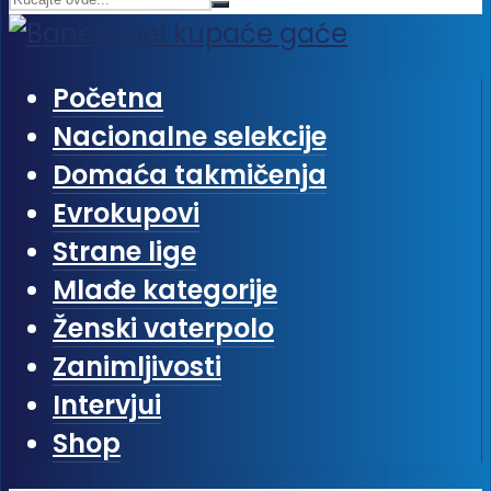
Početna
Nacionalne selekcije
Domaća takmičenja
Evrokupovi
Strane lige
Mlađe kategorije
Ženski vaterpolo
Zanimljivosti
Intervjui
Shop