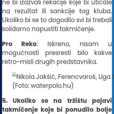
ne bi izazvali rekacije koje bi uticale
na rezultat ili sankcije tog kluba.
Ukoliko bi se to dogodilo svi bi trebali
solidarno napustiti takmičenje.
Pro Reko
: Iskreno, nisam u
mogućnosti presresti bilo kakve
retro-misli drugih predstavnika.
(Foto: waterpolo.hu)
5. Ukoliko se na tržištu pojavi
takmičenje koje bi ponudilo bolje