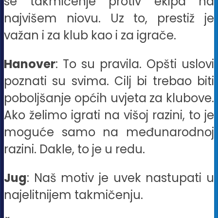
se takmičenje protiv ekipa na
najvišem niovu. Uz to, prestiž je
važan i za klub kao i za igrače.
Hanover
: To su pravila. Opšti uslovi
poznati su svima. Cilj bi trebao biti
poboljšanje općih uvjeta za klubove.
Ako želimo igrati na višoj razini, to je
moguće samo na međunarodnoj
razini. Dakle, to je u redu.
Jug
: Naš motiv je uvek nastupati u
najelitnijem takmičenju.