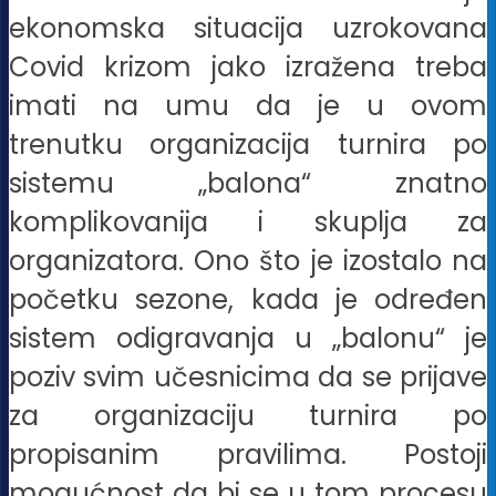
ekonomska situacija uzrokovana
Covid krizom jako izražena treba
imati na umu da je u ovom
trenutku organizacija turnira po
sistemu „balona“ znatno
komplikovanija i skuplja za
organizatora. Ono što je izostalo na
početku sezone, kada je određen
sistem odigravanja u „balonu“ je
poziv svim učesnicima da se prijave
za organizaciju turnira po
propisanim pravilima. Postoji
mogućnost da bi se u tom procesu