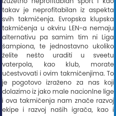
izuzetno neprofitablan sport i kao
takav je neprofitabilan iz aspekta
svih takmičenja. Evropska klupska
takmičenja u okviru LEN-a nemaju
alternativu pa samim tim ni Liga
šampiona, te jednostavno ukoliko
želite nešto uraditi u sveetu
vaterpola, kao klub, morate
učestvovati i ovim takmičenjima. To
je pogotovo izraženo za nas koji
dolazimo iz jako male nacionlne lige
i ova takmičenja nam znače razvoj
ekipe i razvoj naših igrača, kao i