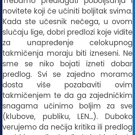
Trebamo predlagati poboljšanja i
novitete koji će učiniti boljitak svima.
Kada ste učesnik nečega, u ovom
slučaju lige, dobri predlozi koje vidite
za unapređenje celokupnog
takmičenja moraju biti izneseni. Ne
sme se niko bojati izneti dobar
predlog. Svi se zajedno moramo
dosta više pozabaviti ovim
takmičenjem te da ga zajedničkim
snagama učinimo boljim za sve
(klubove, publiku, LEN…). Duboko
verujemo da nečija kritika ili predlog