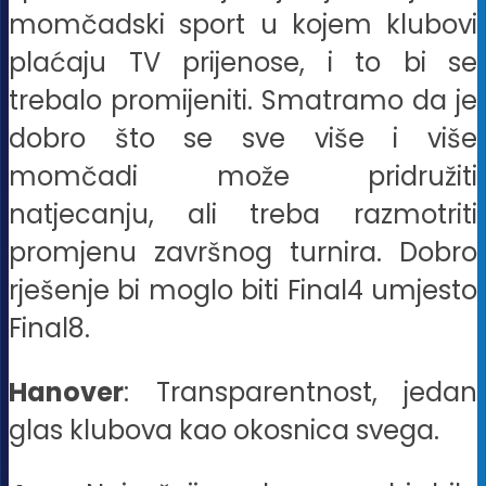
momčadski sport u kojem klubovi
plaćaju TV prijenose, i to bi se
trebalo promijeniti. Smatramo da je
dobro što se sve više i više
momčadi može pridružiti
natjecanju, ali treba razmotriti
promjenu završnog turnira. Dobro
rješenje bi moglo biti Final4 umjesto
Final8.
Hanover
: Transparentnost, jedan
glas klubova kao okosnica svega.