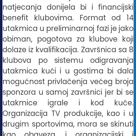
natjecanja donijela bi i financijski
benefit klubovima. Format od 14
utakmica u preliminarnoj fazi je jako
obiman, pogotova za klubove koji
dolaze iz kvalifikacija. Završnica sa 8
klubova po sistemu odigravanja
utakmica kući i u gostima bi dala
mogućnost privlačenja većeg broja
sponzora u samoj završnici jer bi se
utakmice igrale i kod kuće.
Organizacija TV produkcije, kao i u
drugim sportovima, mora se skinuti
kao obaveza, i organizacijski i