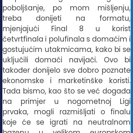
poboljšanje, po mom mišljenju,
treba donijeti na formatu,
mjenjajući Final 8 u korist
četvrtfinala i polufinala s domaćim i
gostujućim utakmicama, kako bi se
uključili domaći navijači. Ovo bi
također donijelo sve dobro poznate
ekonomske i marketinške koristi.
Tada bismo, kao što se već događa
na primjer u nogometnoj Ligi
prvaka, mogli razmišljati o finalu
koje će se igrati na neutralnom
bazenu u velikom europskom