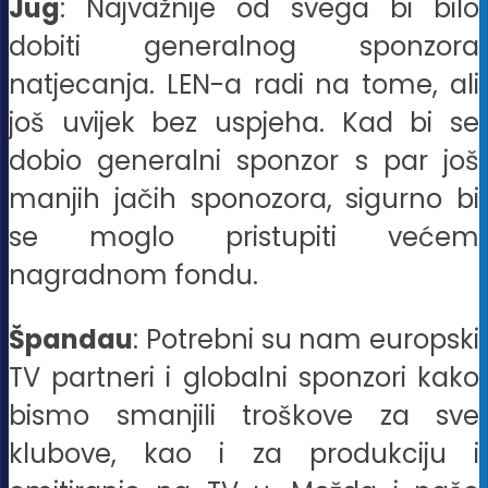
Jug
: Najvažnije od svega bi bilo
dobiti generalnog sponzora
natjecanja. LEN-a radi na tome, ali
još uvijek bez uspjeha. Kad bi se
dobio generalni sponzor s par još
manjih jačih sponozora, sigurno bi
se moglo pristupiti većem
nagradnom fondu.
Špandau
: Potrebni su nam europski
TV partneri i globalni sponzori kako
bismo smanjili troškove za sve
klubove, kao i za produkciju i