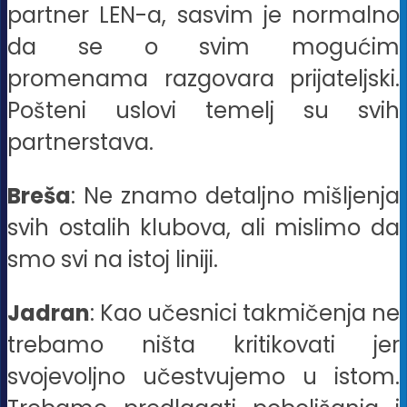
partner LEN-a, sasvim je normalno
da se o svim mogućim
promenama razgovara prijateljski.
Pošteni uslovi temelj su svih
partnerstava.
Breša
: Ne znamo detaljno mišljenja
svih ostalih klubova, ali mislimo da
smo svi na istoj liniji.
Jadran
: Kao učesnici takmičenja ne
trebamo ništa kritikovati jer
svojevoljno učestvujemo u istom.