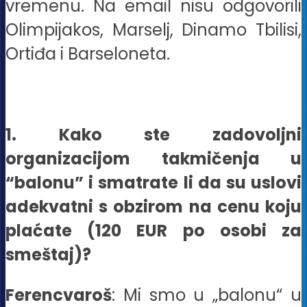
vremenu. Na email nisu odgovorili
Olimpijakos, Marselj, Dinamo Tbilisi,
Ortiđa i Barseloneta.
1. Kako ste zadovoljni
organizacijom takmičenja u
“balonu” i smatrate li da su uslovi
adekvatni s obzirom na cenu koju
plaćate (120 EUR po osobi za
smeštaj)?
Ferencvaroš
: Mi smo u „balonu“ u