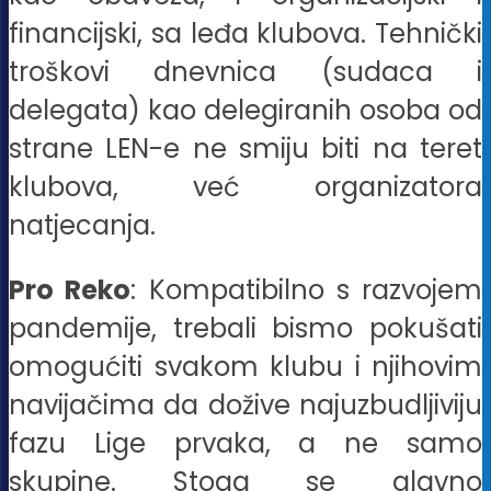
financijski, sa leđa klubova. Tehnički
troškovi dnevnica (sudaca i
delegata) kao delegiranih osoba od
strane LEN-e ne smiju biti na teret
klubova, već organizatora
natjecanja.
Pro Reko
: Kompatibilno s razvojem
pandemije, trebali bismo pokušati
omogućiti svakom klubu i njihovim
navijačima da dožive najuzbudljiviju
fazu Lige prvaka, a ne samo
skupine. Stoga se glavno