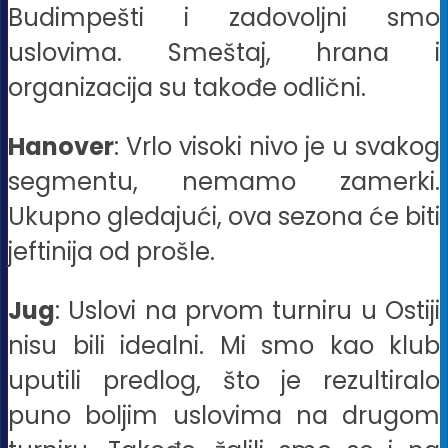
Budimpešti i zadovoljni smo
uslovima. Smeštaj, hrana i
organizacija su takođe odlični.
Hanover
: Vrlo visoki nivo je u svakog
segmentu, nemamo zamerki.
Ukupno gledajući, ova sezona će biti
jeftinija od prošle.
Jug
: Uslovi na prvom turniru u Ostiji
nisu bili idealni. Mi smo kao klub
uputili predlog, što je rezultiralo
puno boljim uslovima na drugom