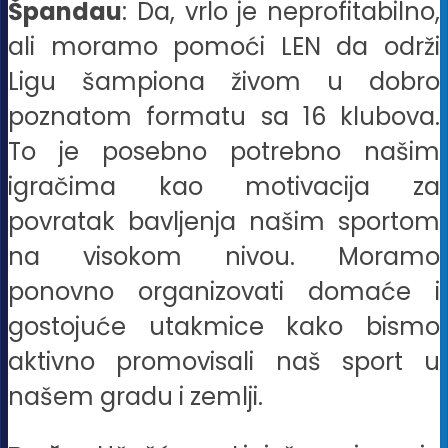
Špandau
: Da, vrlo je neprofitabilno,
ali moramo pomoći LEN da održi
Ligu šampiona živom u dobro
poznatom formatu sa 16 klubova.
To je posebno potrebno našim
igračima kao motivacija za
povratak bavljenja našim sportom
na visokom nivou. Moramo
ponovno organizovati domaće i
gostojuće utakmice kako bismo
aktivno promovisali naš sport u
našem gradu i zemlji.