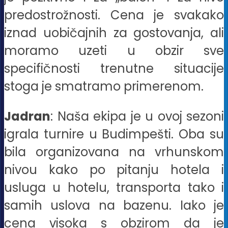
predostrožnosti. Cena je svakako
iznad uobičajnih za gostovanja, ali
moramo uzeti u obzir sve
specifičnosti trenutne situacije
stoga je smatramo primerenom.
Jadran
: Naša ekipa je u ovoj sezoni
igrala turnire u Budimpešti. Oba su
bila organizovana na vrhunskom
nivou kako po pitanju hotela i
usluga u hotelu, transporta tako i
samih uslova na bazenu. Iako je
cena visoka s obzirom da je