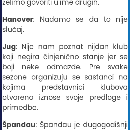
želimo govoriti u ime drugih.
Hanover
: Nadamo se da to nije
slučaj.
Jug
: Nije nam poznat nijdan klub
koji negira činjenično stanje jer se
boji neke odmazde. Pre svake
sezone organizuju se sastanci na
kojima predstavnici klubova
otvoreno iznose svoje predloge i
primedbe.
Špandau
: Špandau je dugogodišnji