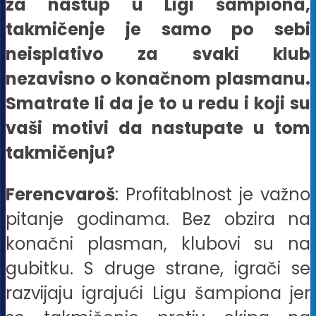
za nastup u Ligi šampiona,
takmičenje je samo po sebi
neisplativo za svaki klub
nezavisno o konačnom plasmanu.
Smatrate li da je to u redu i koji su
vaši motivi da nastupate u tom
takmičenju?
Ferencvaroš
: Profitablnost je važno
pitanje godinama. Bez obzira na
konačni plasman, klubovi su na
gubitku. S druge strane, igrači se
razvijaju igrajući Ligu šampiona jer