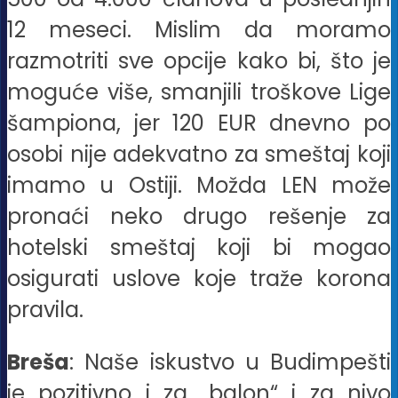
12 meseci. Mislim da moramo
razmotriti sve opcije kako bi, što je
moguće više, smanjili troškove Lige
šampiona, jer 120 EUR dnevno po
osobi nije adekvatno za smeštaj koji
imamo u Ostiji. Možda LEN može
pronaći neko drugo rešenje za
hotelski smeštaj koji bi mogao
osigurati uslove koje traže korona
pravila.
Breša
: Naše iskustvo u Budimpešti
je pozitivno i za „balon“ i za nivo