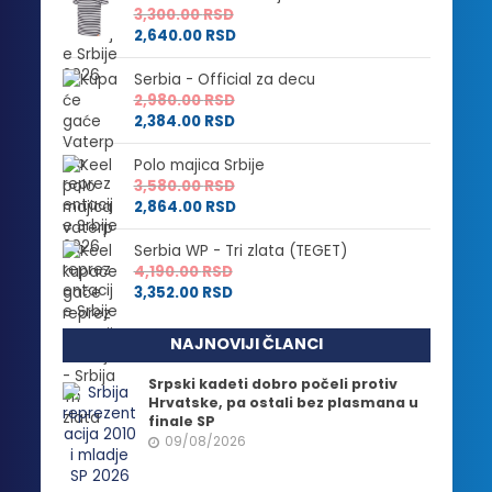
3,300.00
RSD
2,640.00
RSD
Serbia - Official za decu
2,980.00
RSD
2,384.00
RSD
Polo majica Srbije
3,580.00
RSD
2,864.00
RSD
Serbia WP - Tri zlata (TEGET)
4,190.00
RSD
3,352.00
RSD
NAJNOVIJI ČLANCI
Srpski kadeti dobro počeli protiv
Hrvatske, pa ostali bez plasmana u
finale SP
09/08/2026