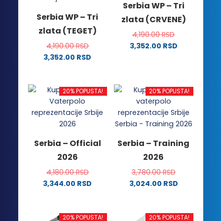
Serbia WP – Tri
Serbia WP – Tri
zlata (CRVENE)
zlata (TEGET)
4,190.00
RSD
4,190.00
RSD
3,352.00
RSD
Ovaj
3,352.00
RSD
Ovaj
proizvod
proizvod
ima
ima
više
20% POPUSTA!
20% POPUSTA!
više
varijanti.
varijanti.
Opcije
Opcije
mogu
mogu
biti
Serbia – Official
Serbia – Training
biti
izabrane
2026
2026
izabrane
na
na
stranici
4,180.00
RSD
3,780.00
RSD
stranici
proizvoda.
3,344.00
RSD
3,024.00
RSD
proizvoda.
Ovaj
Ovaj
proizvod
proizvod
ima
ima
20% POPUSTA!
20% POPUSTA!