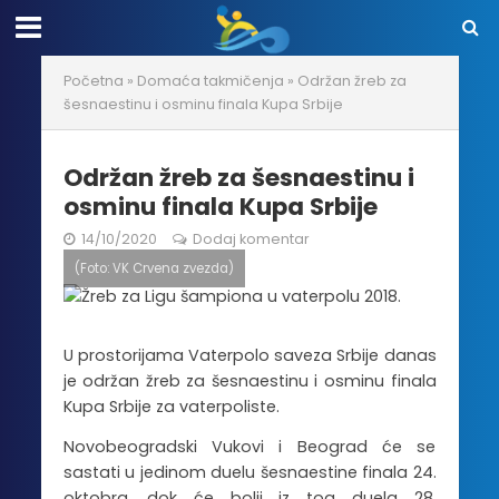
Početna
»
Domaća takmičenja
»
Održan žreb za
šesnaestinu i osminu finala Kupa Srbije
Održan žreb za šesnaestinu i
osminu finala Kupa Srbije
14/10/2020
Dodaj komentar
(Foto: VK Crvena zvezda)
U prostorijama Vaterpolo saveza Srbije danas
je održan žreb za šesnaestinu i osminu finala
Kupa Srbije za vaterpoliste.
Novobeogradski Vukovi i Beograd će se
sastati u jedinom duelu šesnaestine finala 24.
oktobra, dok će bolji iz tog duela 28.