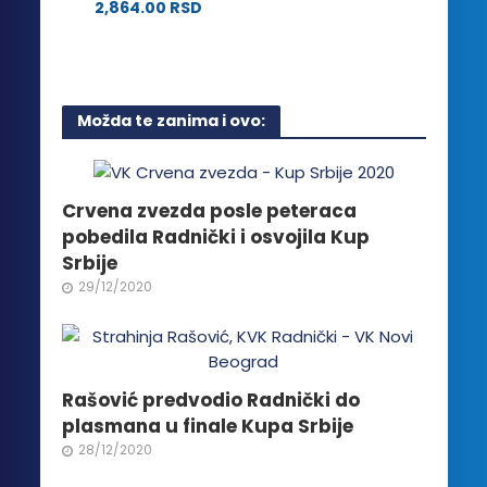
na
2,864.00
RSD
izabrane
stranici
Ovaj
na
proizvoda.
proizvod
stranici
ima
proizvoda.
više
Možda te zanima i ovo:
varijanti.
Opcije
mogu
biti
Crvena zvezda posle peteraca
izabrane
pobedila Radnički i osvojila Kup
na
Srbije
stranici
29/12/2020
proizvoda.
Rašović predvodio Radnički do
plasmana u finale Kupa Srbije
28/12/2020