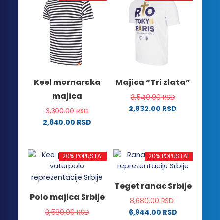
više
više
varijanti.
varijanti.
Opcije
Opcije
mogu
mogu
biti
biti
izabrane
izabrane
na
na
Keel mornarska
Majica “Tri zlata”
stranici
stranici
majica
3,540.00
RSD
proizvoda.
proizvoda.
2,832.00
RSD
3,300.00
RSD
Ovaj
2,640.00
RSD
proizvod
Ovaj
ima
proizvod
više
ima
20% POPUSTA!
20% POPUSTA!
varijanti.
više
Opcije
varijanti.
Teget ranac Srbije
mogu
Opcije
Polo majica Srbije
biti
8,680.00
RSD
mogu
izabrane
3,580.00
RSD
6,944.00
RSD
biti