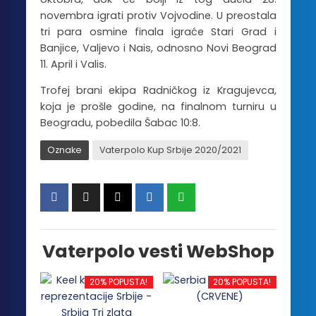
novembra igrati protiv Vojvodine. U preostala
tri para osmine finala igraće Stari Grad i
Banjice, Valjevo i Nais, odnosno Novi Beograd
11. April i Valis.
Trofej brani ekipa Radničkog iz Kragujevca,
koja je prošle godine, na finalnom turniru u
Beogradu, pobedila Šabac 10:8.
Oznake
Vaterpolo Kup Srbije 2020/2021
Vaterpolo vesti WebShop
20% POPUSTA!
20% POPUSTA!