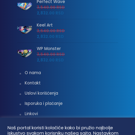
Perfect Wave
3,540.00
RSD
2,832.00
RSD
Keel Art
3,540.00
RSD
2,832.00
RSD
WP Monster
3,540.00
RSD
2,832.00
RSD
O nama
Kontakt
Uslovi korišćenja
Isporuka i plaćanje
Linkovi
Moj nalog
Naš portal koristi kolačiće kako bi pružio najbolje
iskustvo svakom korisniku našeg sajta. Nastavkom