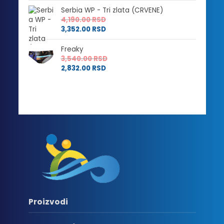
Serbia WP - Tri zlata (CRVENE)
4,190.00
RSD
3,352.00
RSD
Freaky
3,540.00
RSD
2,832.00
RSD
Proizvodi