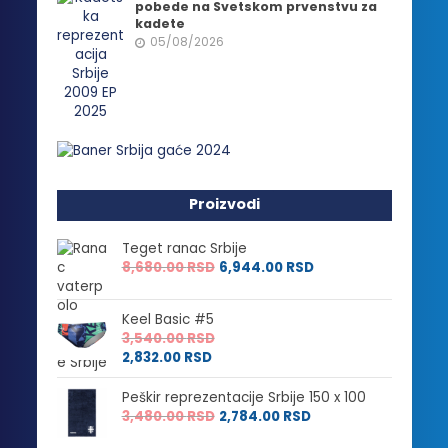
pobede na Svetskom prvenstvu za
kadete
05/08/2026
Proizvodi
Teget ranac Srbije
8,680.00
RSD
6,944.00
RSD
Keel Basic #5
3,540.00
RSD
2,832.00
RSD
Peškir reprezentacije Srbije 150 x 100
3,480.00
RSD
2,784.00
RSD