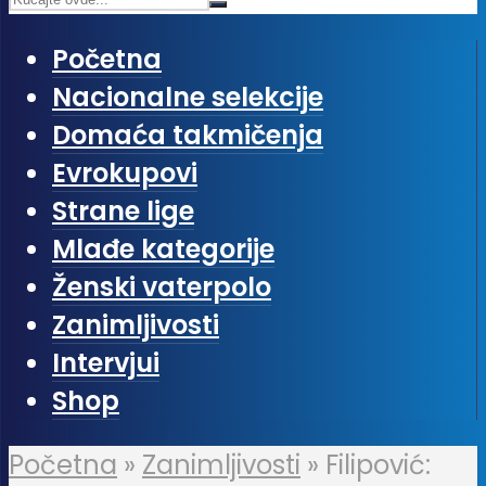
Početna
Nacionalne selekcije
Domaća takmičenja
Evrokupovi
Strane lige
Mlađe kategorije
Ženski vaterpolo
Zanimljivosti
Intervjui
Shop
Početna
»
Zanimljivosti
»
Filipović: