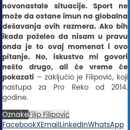
novonastale situacije. Sport ne
može da ostane imun na globalna
dešavanja ovih razmera. Ako bih
ikada poželeo da nisam u pravu
onda je to ovaj momenat i ovo
pitanje. No, iskustvo mi govori
nešto drugo, ali će vreme će
pokazati
– zaključio je Filipović, koji
nastupa za Pro Reko od 2014.
godine.
Oznake
Filip Filipović
Facebook
X
Email
LinkedIn
WhatsApp