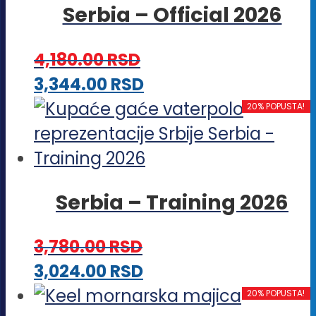
Serbia – Official 2026
varijanti.
Opcije
4,180.00
RSD
mogu
Ovaj
3,344.00
RSD
biti
proizvod
20% POPUSTA!
izabrane
ima
na
više
stranici
varijanti.
proizvoda.
Serbia – Training 2026
Opcije
mogu
3,780.00
RSD
biti
Ovaj
3,024.00
RSD
izabrane
proizvod
20% POPUSTA!
na