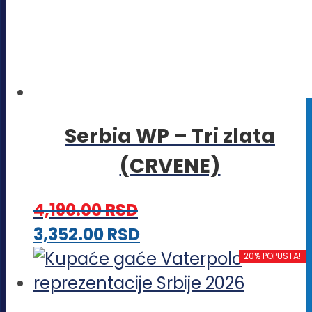
Serbia WP – Tri zlata
(CRVENE)
4,190.00
RSD
Ovaj
3,352.00
RSD
proizvod
20% POPUSTA!
ima
više