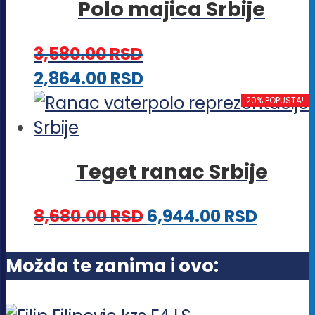
Polo majica Srbije
varijanti.
stranici
Opcije
proizvoda.
3,580.00
RSD
mogu
Ovaj
2,864.00
RSD
biti
proizvod
20% POPUSTA!
izabrane
ima
na
više
stranici
Teget ranac Srbije
varijanti.
proizvoda.
Opcije
8,680.00
RSD
6,944.00
RSD
mogu
biti
Možda te zanima i ovo:
izabrane
na