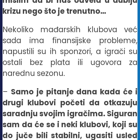
mislim da bi nas odvela u dublju
krizu nego što je trenutno…
Nekoliko mađarskih klubova već
sada ima finansijske probleme,
napustili su ih sponzori, a igrači su
ostali bez plata ili ugovora za
narednu sezonu.
–
Samo je pitanje dana kada će i
drugi klubovi početi da otkazuju
saradnju svojim igračima. Siguran
sam da će se i neki klubovi, koji su
do juče bili stabilni, ugasiti usled