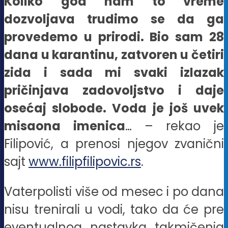
Koliko god nam to vreme
dozvoljava trudimo se da ga
provedemo u prirodi. Bio sam 28
dana u karantinu, zatvoren u četiri
zida i sada mi svaki izlazak
pričinjava zadovoljstvo i daje
osećaj slobode. Voda je još uvek
misaona imenica
…
– rekao je
Filipović, a prenosi njegov zvanični
sajt
www.filipfilipovic.rs
.
Vaterpolisti više od mesec i po dana
nisu trenirali u vodi, tako da će pre
eventualnog nastavka takmičenja