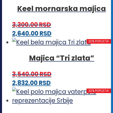
ima
stranici
Keel mornarska majica
više
proizvoda.
varijanti.
3,300.00
RSD
Opcije
Ovaj
2,640.00
RSD
mogu
proizvod
20% POPUSTA!
biti
ima
izabrane
Majica “Tri zlata”
više
na
varijanti.
stranici
3,540.00
RSD
Opcije
proizvoda.
Ovaj
2,832.00
RSD
mogu
proizvod
20% POPUSTA!
biti
ima
izabrane
više
na