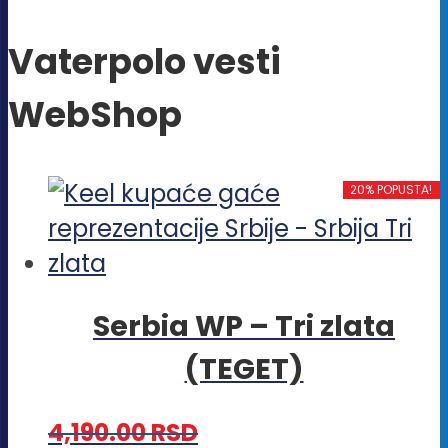
Vaterpolo vesti
WebShop
20% POPUSTA!
Serbia WP – Tri zlata
(TEGET)
4,190.00
RSD