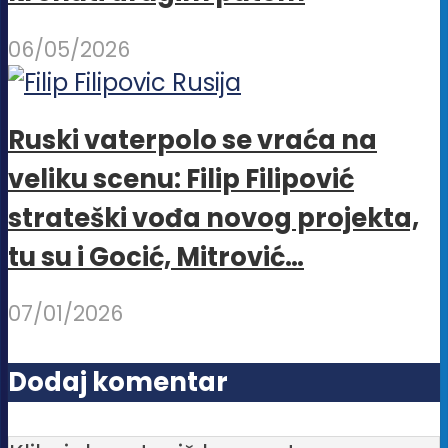
06/05/2026
Ruski vaterpolo se vraća na
veliku scenu: Filip Filipović
strateški vođa novog projekta,
tu su i Gocić, Mitrović…
07/01/2026
Dodaj komentar