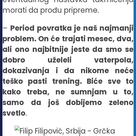
morati da prođu pripreme.
–
Period povratka je naš najmanji
problem. On će trajati mesec, dva,
ali ono najbitnije jeste da smo se
dobro uželeli vaterpola,
dokazivanja i da nikome neće
teško pasti trening. Biće sve to
kako treba, ne sumnjam u to,
samo da još dobijemo zeleno
svetlo
.