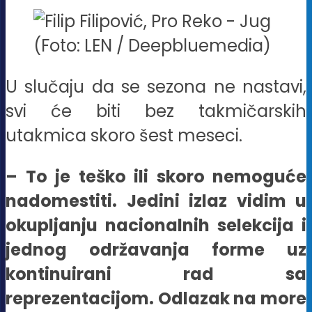
(Foto: LEN / Deepbluemedia)
U slučaju da se sezona ne nastavi,
svi će biti bez takmičarskih
utakmica skoro šest meseci.
– To je teško ili skoro nemoguće
nadomestiti. Jedini izlaz vidim u
okupljanju nacionalnih selekcija i
jednog održavanja forme uz
kontinuirani rad sa
reprezentacijom. Odlazak na more