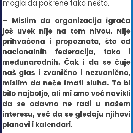
mogla da pokrene tako nešto.
–
Mislim da organizacija igrača
još uvek nije na tom nivou. Nije
prihvaćena i prepoznata, što od
nacionalnih federacija, tako i
međunarodnih. Čak i da se čuje
naš glas i zvanično i nezvanično,
mislim da neće imati sluha. To bi
bilo najbolje, ali mi smo već navikli
da se odavno ne radi u našem
interesu, već da se gledaju njihovi
planovi i kalendari
.