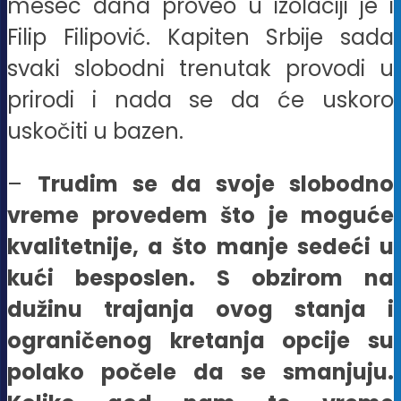
mesec dana proveo u izolaciji je i
Filip Filipović. Kapiten Srbije sada
svaki slobodni trenutak provodi u
prirodi i nada se da će uskoro
uskočiti u bazen.
–
Trudim se da svoje slobodno
vreme provedem što je moguće
kvalitetnije, a što manje sedeći u
kući besposlen. S obzirom na
dužinu trajanja ovog stanja i
ograničenog kretanja opcije su
polako počele da se smanjuju.