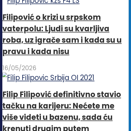
stranici
proizvoda.
Filipović o krizi u srpskom
vaterpolu: Ljudi su kvarljiva
roba, uz igrače sam i kada su u
pravu i kada nisu
16/05/2026
Filip Filipović definitivno stavio
tačku na karijeru: Nećete me
više videti u bazenu, sada ću
krenuti drugim putem