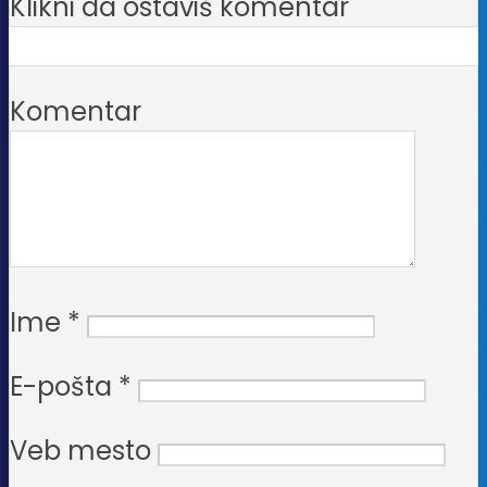
Klikni da ostaviš komentar
Komentar
Ime
*
E-pošta
*
Veb mesto