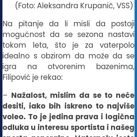
(Foto: Aleksandra Krupanič, VSS)
Na pitanje da li misli da postoji
mogućnost da se sezona nastavi
tokom leta, što je za vaterpolo
idealno s obzirom da može da se
igra na otvorenim bazenima,
Filipović je rekao:
–
Nažalost, mislim da se to neće
desiti, iako bih iskreno to najviše
voleo. To je jedina prava i logična
odluka u interesu sportista i našeg