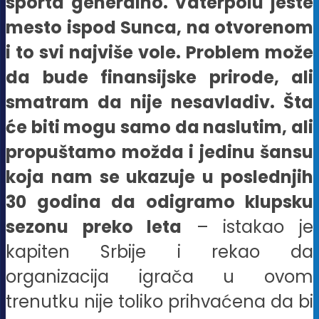
sporta generalno. Vaterpolu jeste
mesto ispod Sunca, na otvorenom
i to svi najviše vole. Problem može
da bude finansijske prirode, ali
smatram da nije nesavladiv. Šta
će biti mogu samo da naslutim, ali
propuštamo možda i jedinu šansu
koja nam se ukazuje u poslednjih
30 godina da odigramo klupsku
sezonu preko leta
– istakao je
kapiten Srbije i rekao da
organizacija igrača u ovom
trenutku nije toliko prihvaćena da bi