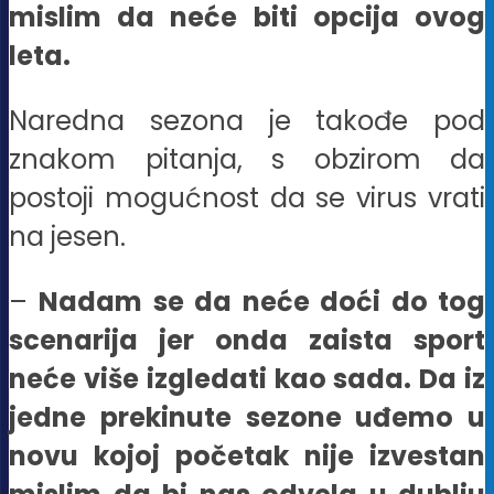
mislim da neće biti opcija ovog
leta.
Naredna sezona je takođe pod
znakom pitanja, s obzirom da
postoji mogućnost da se virus vrati
na jesen.
–
Nadam se da neće doći do tog
scenarija jer onda zaista sport
neće više izgledati kao sada. Da iz
jedne prekinute sezone uđemo u
novu kojoj početak nije izvestan