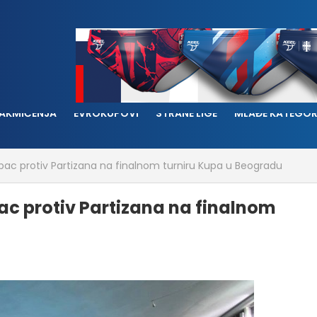
AKMIČENJA
EVROKUPOVI
STRANE LIGE
MLAĐE KATEGOR
bac protiv Partizana na finalnom turniru Kupa u Beogradu
ac protiv Partizana na finalnom