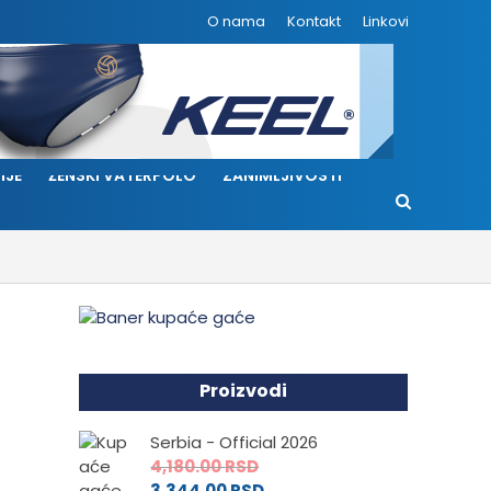
O nama
Kontakt
Linkovi
IJE
ŽENSKI VATERPOLO
ZANIMLJIVOSTI
Proizvodi
Serbia - Official 2026
4,180.00
RSD
3,344.00
RSD