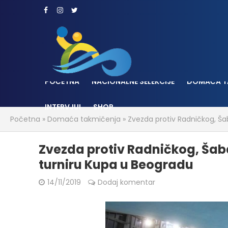
POČETNA
NACIONALNE SELEKCIJE
DOMAĆA T
INTERVJUI
SHOP
Početna
»
Domaća takmičenja
»
Zvezda protiv Radničkog, Ša
Zvezda protiv Radničkog, Šab
turniru Kupa u Beogradu
14/11/2019
Dodaj komentar