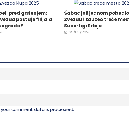
ne
biti
izabrane
eli pred gašenjem:
Šabac još jednom pobedi
na
vezda postaje filijala
Zvezdu i zauzeo treće mes
da.
stranici
eograda?
Super ligi Srbije
proizvoda.
26
25/05/2026
 your comment data is processed.