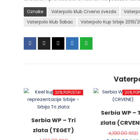
Oznake
Vaterpolo klub Crvena zvezda
Vaterpo
Vaterpolo klub Šabac
Vaterpolo Kup Srbije 2019/
Vaterp
20% POPUSTA!
20% POP
Serbia WP – T
Serbia WP – Tri
zlata (CRVEN
zlata (TEGET)
4,190.00
RSD