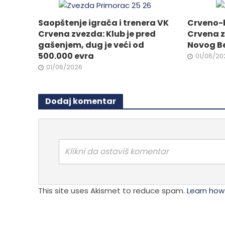
izabra
izabrane
na
Saopštenje igrača i trenera VK
Crveno-b
na
stranici
Crvena zvezda: Klub je pred
Crvena z
stranici
proizvo
gašenjem, dug je veći od
Novog B
proizvoda.
500.000 evra
01/06/20
01/06/2026
Dodaj komentar
Klikni da ostaviš komentar
This site uses Akismet to reduce spam.
Learn how