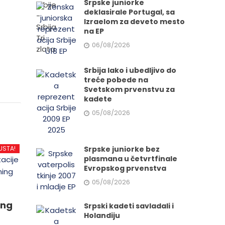
Srpske juniorke
deklasirale Portugal, sa
Izraelom za deveto mesto
na EP
06/08/2026
Srbija lako i ubedljivo do
treće pobede na
Svetskom prvenstvu za
kadete
05/08/2026
USTA!
Srpske juniorke bez
plasmana u četvrtfinale
Evropskog prvenstva
05/08/2026
ing
Srpski kadeti savladali i
Holandiju