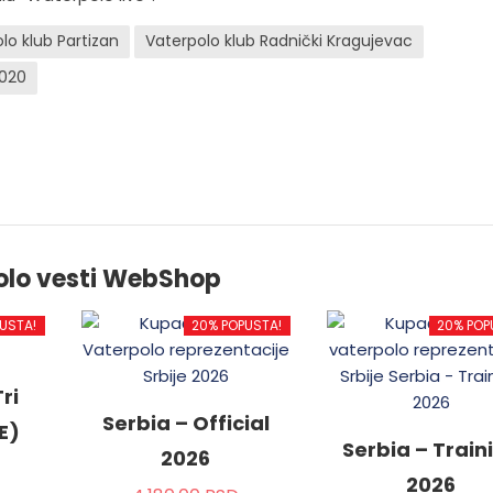
lo klub Partizan
Vaterpolo klub Radnički Kragujevac
2020
olo vesti WebShop
USTA!
20% POPUSTA!
20% POP
ri
Serbia – Official
E)
Serbia – Train
2026
2026