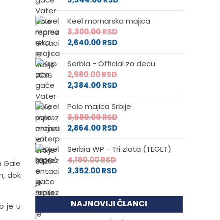
Keel mornarska majica
3,300.00
RSD
2,640.00
RSD
Serbia - Official za decu
2,980.00
RSD
2,384.00
RSD
Polo majica Srbije
3,580.00
RSD
2,864.00
RSD
Serbia WP - Tri zlata (TEGET)
4,190.00
RSD
n Gale
3,352.00
RSD
n, dok
NAJNOVIJI ČLANCI
b je u