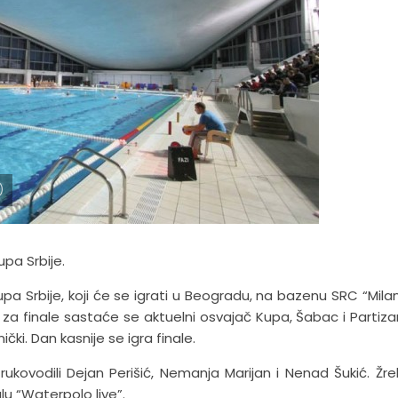
)
upa Srbije.
Kupa Srbije, koji će se igrati u Beogradu, na bazenu SRC “Mila
 za finale sastaće se aktuelni osvajač Kupa, Šabac i Partiza
ki. Dan kasnije se igra finale.
rukovodili Dejan Perišić, Nemanja Marijan i Nenad Šukić. Žre
u “Waterpolo live”.