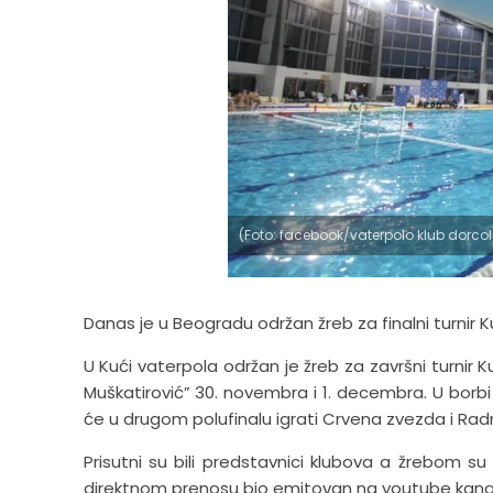
(Foto: facebook/vaterpolo klub dorcol
Danas je u Beogradu održan žreb za finalni turnir K
U Kući vaterpola održan je žreb za završni turnir 
Muškatirović” 30. novembra i 1. decembra. U borbi
će u drugom polufinalu igrati Crvena zvezda i Radnič
Prisutni su bili predstavnici klubova a žrebom su 
direktnom prenosu bio emitovan na youtube kanal