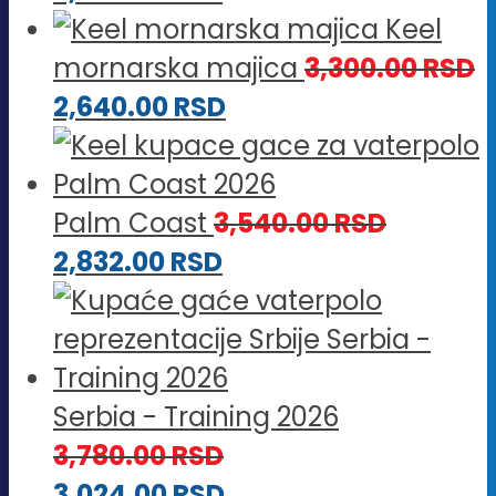
Keel
mornarska majica
3,300.00
RSD
2,640.00
RSD
Palm Coast
3,540.00
RSD
2,832.00
RSD
Serbia - Training 2026
3,780.00
RSD
3,024.00
RSD