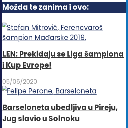
biti
Možda te zanima i ovo:
izabrane
na
stranici
proizvoda.
LEN: Prekidaju se Liga šampiona
i Kup Evrope!
05/05/2020
Barseloneta ubedljiva u Pireju,
Jug slavio u Solnoku