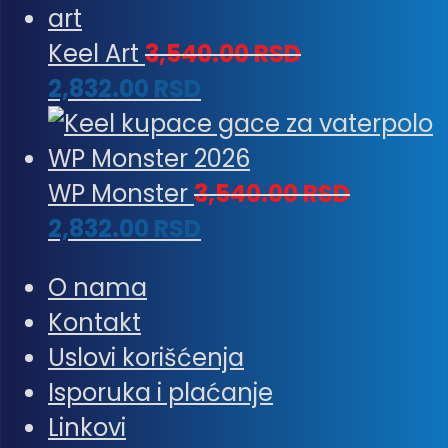
Keel Art
3,540.00
RSD
2,832.00
RSD
WP Monster
3,540.00
RSD
2,832.00
RSD
O nama
Kontakt
Uslovi korišćenja
Isporuka i plaćanje
Linkovi