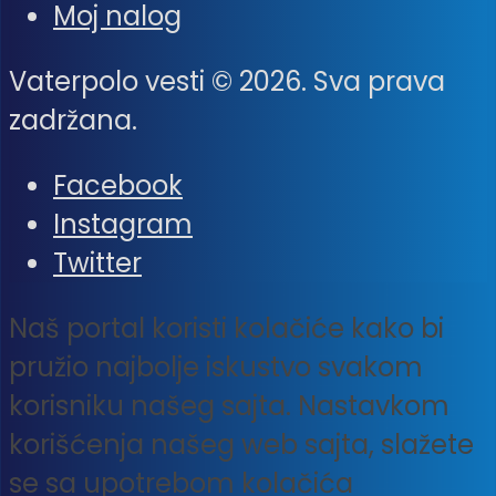
Moj nalog
Vaterpolo vesti © 2026. Sva prava
zadržana.
Facebook
Instagram
Twitter
Naš portal koristi kolačiće kako bi
pružio najbolje iskustvo svakom
korisniku našeg sajta. Nastavkom
korišćenja našeg web sajta, slažete
se sa upotrebom kolačića