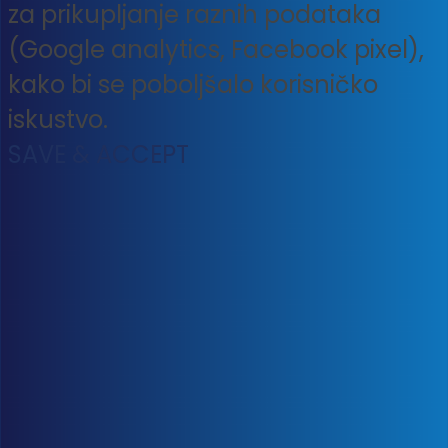
za prikupljanje raznih podataka
(Google analytics, Facebook pixel),
kako bi se poboljšalo korisničko
iskustvo.
SAVE & ACCEPT