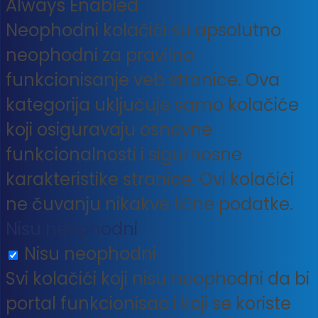
Always Enabled
Neophodni kolačići su apsolutno
neophodni za pravilno
funkcionisanje veb stranice. Ova
kategorija uključuje samo kolačiće
koji osiguravaju osnovne
funkcionalnosti i sigurnosne
karakteristike stranice. Ovi kolačići
ne čuvanju nikakve lične podatke.
Nisu neophodni
Nisu neophodni
Svi kolačići koji nisu neophodni da bi
portal funkcionisao i koji se koriste