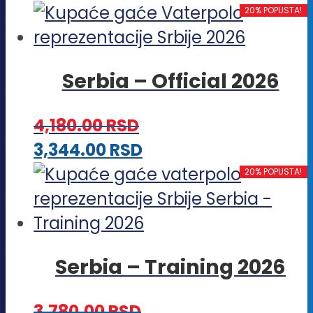
proizvod
20% POPUSTA!
izabrane
ima
na
više
stranici
Serbia – Official 2026
varijanti.
proizvoda.
Opcije
4,180.00
RSD
mogu
Ovaj
3,344.00
RSD
biti
proizvod
20% POPUSTA!
izabrane
ima
na
više
stranici
varijanti.
proizvoda.
Serbia – Training 2026
Opcije
mogu
3,780.00
RSD