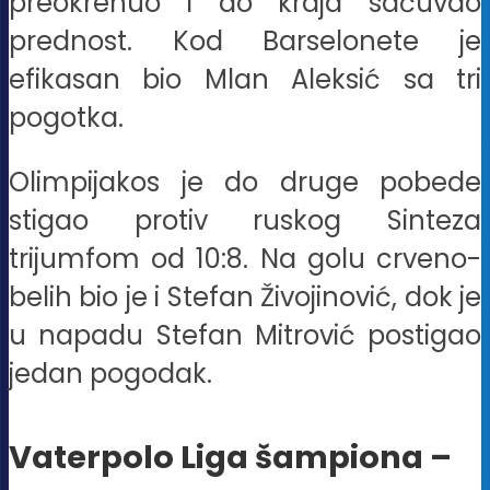
preokrenuo i do kraja sačuvao
prednost. Kod Barselonete je
efikasan bio Mlan Aleksić sa tri
pogotka.
Olimpijakos je do druge pobede
stigao protiv ruskog Sinteza
trijumfom od 10:8. Na golu crveno-
belih bio je i Stefan Živojinović, dok je
u napadu Stefan Mitrović postigao
jedan pogodak.
Vaterpolo Liga šampiona –