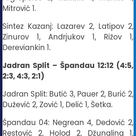
Mitrović 1.
Sintez Kazanj: Lazarev 2, Latipov 2,
Zinurov 1, Andrjukov 1, Rižov 1,
Dereviankin 1.
Jadran Split – Špandau 12:12 (4:5,
2:3, 4:3, 2:1)
Jadran Split: Butić 3, Pauer 2, Burić 2,
Dužević 2, Zović 1, Delić 1, Šetka.
Špandau 04: Negrean 4, Dedović 2,
Restović 2, Holod 2, Džungling 1,