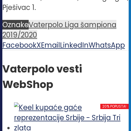
Pješivac 1.
Oznake
Vaterpolo Liga šampiona
2019/2020
Facebook
X
Email
LinkedIn
WhatsApp
Vaterpolo vesti
WebShop
20% POPUSTA!