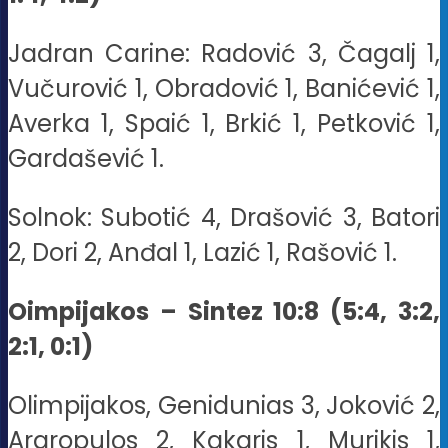
Jadran Carine: Radović 3, Čagalj 1,
Vučurović 1, Obradović 1, Banićević 1,
Averka 1, Spaić 1, Brkić 1, Petković 1,
Gardašević 1.
Solnok: Subotić 4, Drašović 3, Batori
2, Dori 2, Anđal 1, Lazić 1, Rašović 1.
Oimpijakos – Sintez 10:8 (5:4, 3:2,
2:1, 0:1)
Olimpijakos, Genidunias 3, Joković 2,
Argropulos 2, Kakaris 1, Murikis 1,