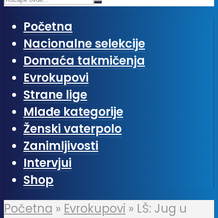
Početna
Nacionalne selekcije
Domaća takmičenja
Evrokupovi
Strane lige
Mlađe kategorije
Ženski vaterpolo
Zanimljivosti
Intervjui
Shop
Početna
»
Evrokupovi
»
LŠ: Jug u