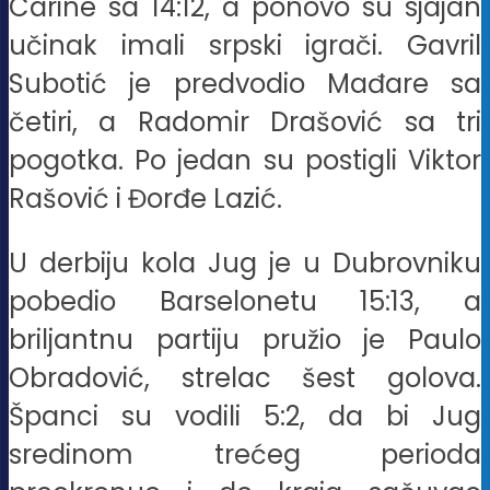
Carine sa 14:12, a ponovo su sjajan
učinak imali srpski igrači. Gavril
Subotić je predvodio Mađare sa
četiri, a Radomir Drašović sa tri
pogotka. Po jedan su postigli Viktor
Rašović i Đorđe Lazić.
U derbiju kola Jug je u Dubrovniku
pobedio Barselonetu 15:13, a
briljantnu partiju pružio je Paulo
Obradović, strelac šest golova.
Španci su vodili 5:2, da bi Jug
sredinom trećeg perioda