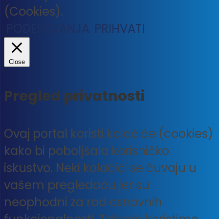
(Cookies).
PODEŠAVANJA
PRIHVATI
Close
Pregled privatnosti
Ovaj portal koristi kolačiće (cookies)
kako bi poboljšala korisničko
iskustvo. Neki kolačići se čuvaju u
vašem pregledaču jer su
neophodni za rad osnovnih