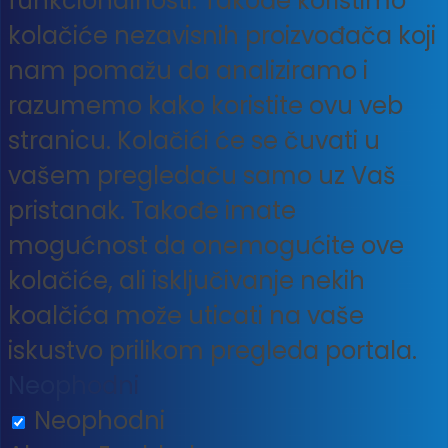
funkcionalnosti. Takođe koristimo
kolačiće nezavisnih proizvođača koji
nam pomažu da analiziramo i
razumemo kako koristite ovu veb
stranicu. Kolačići će se čuvati u
vašem pregledaču samo uz Vaš
pristanak. Takođe imate
mogućnost da onemogućite ove
kolačiće, ali isključivanje nekih
koalčića može uticati na vaše
iskustvo prilikom pregleda portala.
Neophodni
Neophodni