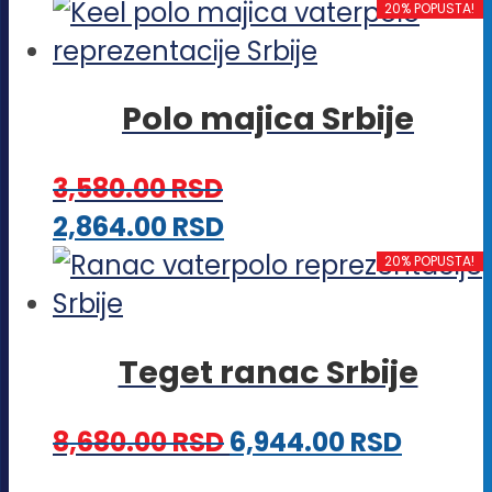
proizvod
20% POPUSTA!
biti
ima
izabrane
više
na
Polo majica Srbije
varijanti.
stranici
Opcije
proizvoda.
3,580.00
RSD
mogu
Ovaj
2,864.00
RSD
biti
proizvod
20% POPUSTA!
izabrane
ima
na
više
stranici
Teget ranac Srbije
varijanti.
proizvoda.
Opcije
8,680.00
RSD
6,944.00
RSD
mogu