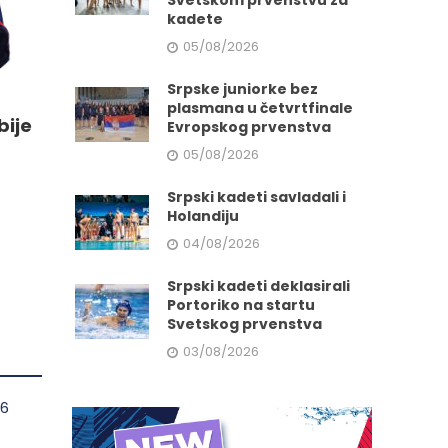
Svetskom prvenstvu za
kadete
05/08/2026
e
Srpske juniorke bez
plasmana u četvrtfinale
bije
Evropskog prvenstva
da.
05/08/2026
Srpski kadeti savladali i
Holandiju
04/08/2026
Srpski kadeti deklasirali
Portoriko na startu
Svetskog prvenstva
03/08/2026
o