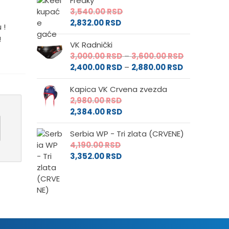
Freaky
od
2,980.00 RS
3,540.00
RSD
2,384.00 RS
do
2,832.00
RSD
do
3,540.00 RS
 !
2,832.00 RSD
!
VK Radnički
Raspon
3,000.00
RSD
–
3,600.00
RSD
Raspon
cena:
2,400.00
RSD
–
2,880.00
RSD
cena:
od
Kapica VK Crvena zvezda
od
3,000.00 RS
2,980.00
RSD
2,400.00 RS
do
2,384.00
RSD
do
3,600.00 RS
2,880.00 RS
Serbia WP - Tri zlata (CRVENE)
4,190.00
RSD
3,352.00
RSD