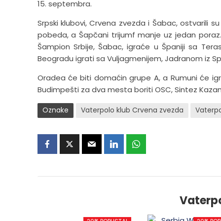
15. septembra.
Srpski klubovi, Crvena zvezda i Šabac, ostvarili s
pobeda, a Šapčani trijumf manje uz jedan poraz.
Šampion Srbije, Šabac, igraće u Španiji sa Te
Beogradu igrati sa Vuljagmenijem, Jadranom iz Sp
Oradea će biti domaćin grupe A, a Rumuni će igra
Budimpešti za dva mesta boriti OSC, Sintez Kaza
Oznake
Vaterpolo klub Crvena zvezda
Vaterpo
Vaterp