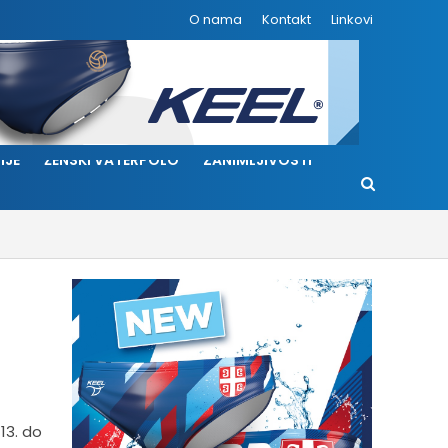
O nama
Kontakt
Linkovi
IJE
ŽENSKI VATERPOLO
ZANIMLJIVOSTI
13. do