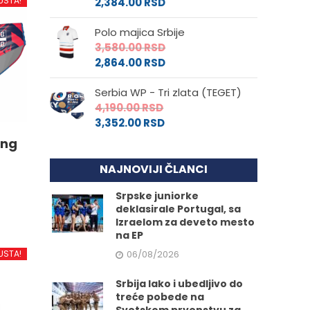
USTA!
2,384.00
RSD
Polo majica Srbije
3,580.00
RSD
2,864.00
RSD
Serbia WP - Tri zlata (TEGET)
4,190.00
RSD
3,352.00
RSD
ing
NAJNOVIJI ČLANCI
Srpske juniorke
deklasirale Portugal, sa
Izraelom za deveto mesto
na EP
d
06/08/2026
USTA!
Srbija lako i ubedljivo do
.
treće pobede na