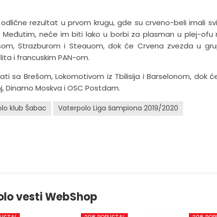
u odlične rezultat u prvom krugu, gde su crveno-beli imali sv
 Međutim, neće im biti lako u borbi za plasman u plej-ofu 
rasom, Strazburom i Steauom, dok će Crvena zvezda u gru
lita i francuskim PAN-om.
ti sa Brešom, Lokomotivom iz Tbilisija i Barselonom, dok ć
nj, Dinamo Moskva i OSC Postdam.
lo klub Šabac
Vaterpolo Liga šampiona 2019/2020
olo vesti WebShop