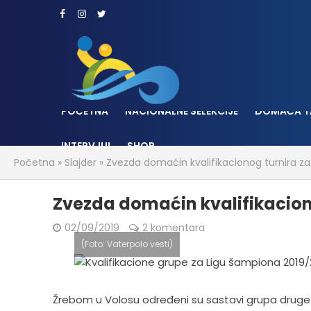
POČETNA
NACIONALNE SELEKCIJE
DOMAĆA T
INTERVJUI
SHOP
Početna
»
Slajder
»
Zvezda domaćin kvalifikacionog turnira za 
Zvezda domaćin kvalifikaciono
02/09/2019
2 komentara
(Foto: Vaterpolo vesti)
Žrebom u Volosu određeni su sastavi grupa druge r