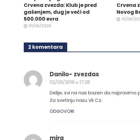
stranici
na
Crvena zvezda: Klub je pred
Crvena z
proizvo
stranici
gašenjem, dug je veći od
Novog B
proizvoda.
500.000 evra
01/06/20
01/06/2026
2 komentara
Danilo- zvezdas
02/09/2019 u 17:28
Delije, svi na nas bazen da napravimo 
Za svetinju nasu Vk Cz.
ODGOVORI
mira