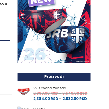
to u
Proizvodi
VK Crvena zvezda
Raspon
2,980.00
RSD
–
3,540.00
RSD
Raspon
cena:
2,384.00
RSD
–
2,832.00
RSD
cena:
od