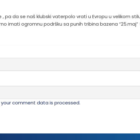
e , pa da se naš klubski vaterpolo vrati u Evropu u velikom stilu
rno imati ogromnu podršku sa punih tribina bazena “25.maj” 
 your comment data is processed.