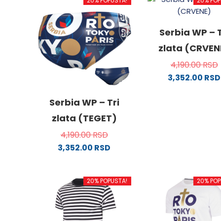
20% POPUSTA!
20% POP
Serbia WP – T
zlata (CRVEN
4,190.00
RSD
3,352.00
RSD
Ovaj
proizv
Serbia WP – Tri
ima
zlata (TEGET)
više
4,190.00
RSD
varijanti
3,352.00
RSD
Opcije
Ovaj
mogu
proizvod
biti
20% POPUSTA!
20% POP
ima
izabra
više
na
varijanti.
stranici
Opcije
proizvo