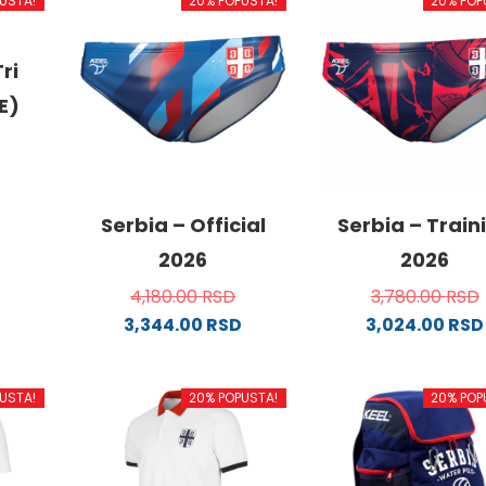
USTA!
20% POPUSTA!
20% POP
ri
E)
od
Serbia – Official
Serbia – Train
2026
2026
4,180.00
RSD
3,780.00
RSD
.
3,344.00
RSD
3,024.00
RSD
Ovaj
Ovaj
proizvod
proizvo
USTA!
20% POPUSTA!
20% POP
ima
ima
ne
više
više
varijanti.
varijanti
Opcije
Opcije
da.