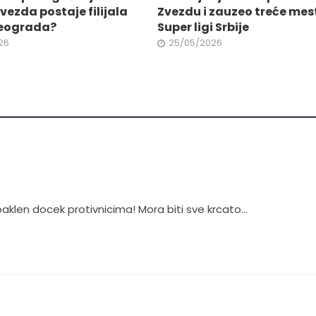
stranici
vezda postaje filijala
Zvezdu i zauzeo treće mes
da.
proizvoda.
eograda?
Super ligi Srbije
26
25/05/2026
paklen docek protivnicima! Mora biti sve krcato…