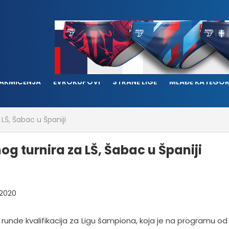
AKMIČENJA
EVROKUPOVI
STRANE LIGE
MLAĐE KATEGOR
LŠ, Šabac u Španiji
g turnira za LŠ, Šabac u Španiji
unde kvalifikacija za Ligu šampiona, koja je na programu od 