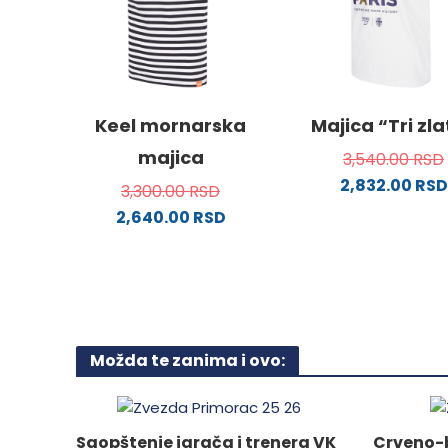
mogu
biti
izabrane
na
stranici
Keel mornarska
Majica “Tri zl
proizvoda.
majica
3,540.00
RSD
2,832.00
RSD
3,300.00
RSD
Ovaj
2,640.00
RSD
proizv
Ovaj
ima
proizvod
više
ima
varijanti
više
Opcije
varijanti.
mogu
Možda te zanima i ovo:
Opcije
biti
mogu
izabra
biti
na
izabrane
Saopštenje igrača i trenera VK
Crveno-b