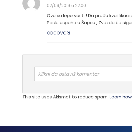
02/09/2019 u 22:00
Ovo su lepe vesti ! Da prođu kvalifikacij
Posle uspeha u Šapcu , Zvezda će sigu
ODGOVORI
Klikni da ostaviš komentar
This site uses Akismet to reduce spam.
Learn how