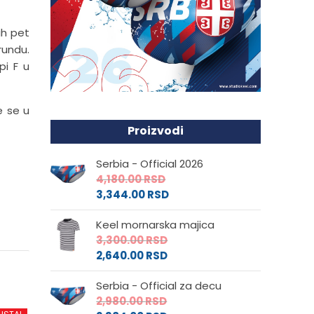
ih pet
rundu.
pi F u
e se u
Proizvodi
Serbia - Official 2026
4,180.00
RSD
3,344.00
RSD
Keel mornarska majica
3,300.00
RSD
2,640.00
RSD
Serbia - Official za decu
2,980.00
RSD