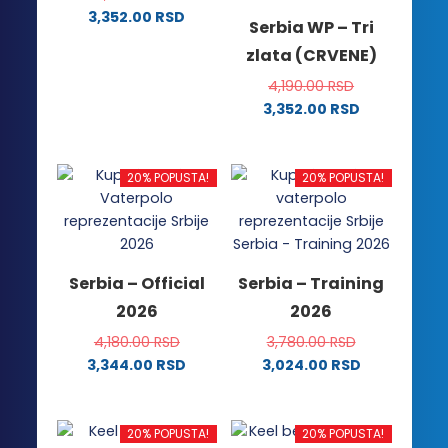
3,352.00
RSD
Serbia WP – Tri
Ovaj
zlata (CRVENE)
proizvod
ima
4,190.00
RSD
više
3,352.00
RSD
Ovaj
varijanti.
proizvod
Opcije
ima
mogu
20% POPUSTA!
20% POPUSTA!
više
biti
varijanti.
izabrane
Opcije
na
mogu
stranici
Serbia – Official
Serbia – Training
biti
proizvoda.
2026
2026
izabrane
na
4,180.00
RSD
3,780.00
RSD
stranici
3,344.00
RSD
3,024.00
RSD
proizvoda.
Ovaj
Ovaj
proizvod
proizvod
ima
ima
20% POPUSTA!
20% POPUSTA!