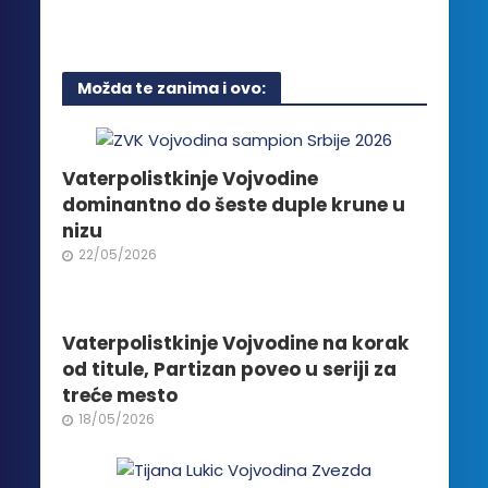
Opcije
mogu
biti
Možda te zanima i ovo:
izabrane
na
stranici
proizvoda.
Vaterpolistkinje Vojvodine
dominantno do šeste duple krune u
nizu
22/05/2026
Vaterpolistkinje Vojvodine na korak
od titule, Partizan poveo u seriji za
treće mesto
18/05/2026