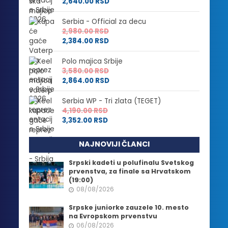
2,640.00
RSD
Serbia - Official za decu
2,980.00
RSD
2,384.00
RSD
Polo majica Srbije
3,580.00
RSD
2,864.00
RSD
Serbia WP - Tri zlata (TEGET)
4,190.00
RSD
3,352.00
RSD
NAJNOVIJI ČLANCI
Srpski kadeti u polufinalu Svetskog
prvenstva, za finale sa Hrvatskom
(19:00)
08/08/2026
Srpske juniorke zauzele 10. mesto
na Evropskom prvenstvu
06/08/2026