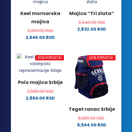
više
više
varijanti.
varijanti.
Keel mornarska
Majica “Tri zlata”
Opcije
Opcije
majica
3,540.00
RSD
mogu
mogu
2,832.00
RSD
biti
biti
3,300.00
RSD
Ovaj
izabrane
izabrane
2,640.00
RSD
proizvod
na
na
Ovaj
ima
stranici
stranici
proizvod
više
proizvoda.
proizvoda.
ima
20% POPUSTA!
20% POPUSTA!
varijanti.
više
Opcije
varijanti.
mogu
Opcije
Polo majica Srbije
biti
mogu
izabrane
3,580.00
RSD
biti
na
2,864.00
RSD
izabrane
stranici
Ovaj
na
Teget ranac Srbije
proizvoda.
proizvod
stranici
ima
8,680.00
RSD
proizvoda.
više
6,944.00
RSD
varijanti.