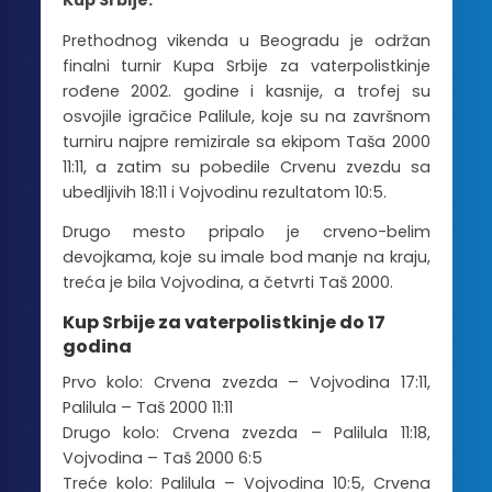
Kup Srbije.
Prethodnog vikenda u Beogradu je održan
finalni turnir Kupa Srbije za vaterpolistkinje
rođene 2002. godine i kasnije, a trofej su
osvojile igračice Palilule, koje su na završnom
turniru najpre remizirale sa ekipom Taša 2000
11:11, a zatim su pobedile Crvenu zvezdu sa
ubedljivih 18:11 i Vojvodinu rezultatom 10:5.
Drugo mesto pripalo je crveno-belim
devojkama, koje su imale bod manje na kraju,
treća je bila Vojvodina, a četvrti Taš 2000.
Kup Srbije za vaterpolistkinje do 17
godina
Prvo kolo: Crvena zvezda – Vojvodina 17:11,
Palilula – Taš 2000 11:11
Drugo kolo: Crvena zvezda – Palilula 11:18,
Vojvodina – Taš 2000 6:5
Treće kolo: Palilula – Vojvodina 10:5, Crvena