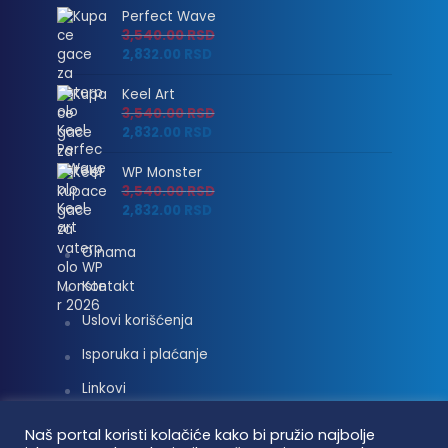
Perfect Wave
3,540.00
RSD
2,832.00
RSD
Keel Art
3,540.00
RSD
2,832.00
RSD
WP Monster
3,540.00
RSD
2,832.00
RSD
O nama
Kontakt
Uslovi korišćenja
Isporuka i plaćanje
Linkovi
Moj nalog
Naš portal koristi kolačiće kako bi pružio najbolje