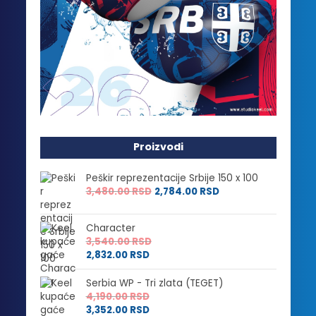
Proizvodi
Peškir reprezentacije Srbije 150 x 100
3,480.00
RSD
2,784.00
RSD
Character
3,540.00
RSD
2,832.00
RSD
Serbia WP - Tri zlata (TEGET)
4,190.00
RSD
3,352.00
RSD