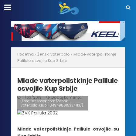
Početna
»
Ženski vaterpolo
»
Mlade vaterpolistkinje
Palilule osvojile Kup Srbije
Mlade vaterpolistkinje Palilule
osvojile Kup Srbije
11/03/2019
Dodaj komentar
(Foto: facebook.com/Zenski-
Vaterpolo-Klub-1849498015334113/)
Mlade vaterpolistkinje Palilule osvojile su