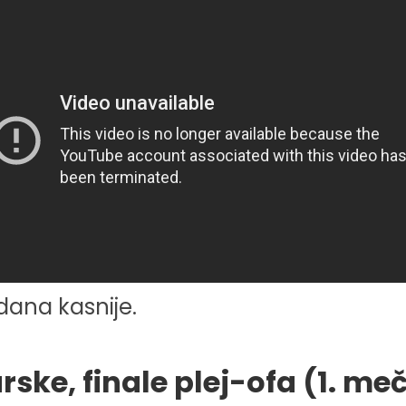
 dana kasnije.
ke, finale plej-ofa (1. me