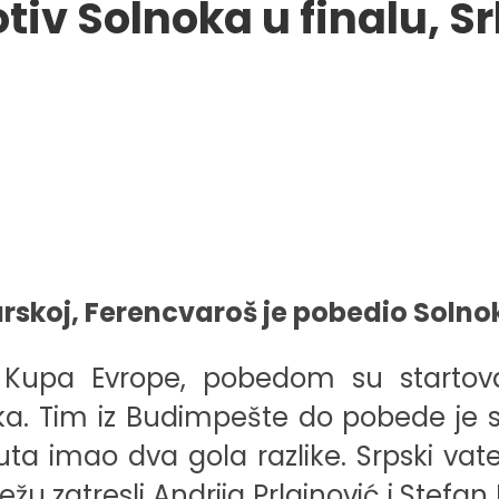
iv Solnoka u finalu, Sr
skoj, Ferencvaroš je pobedio Solnok
i Kupa Evrope, pobedom su startovali
 Tim iz Budimpešte do pobede je stig
puta imao dva gola razlike. Srpski vate
režu zatresli Andrija Prlainović i Stefa