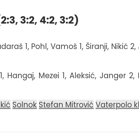
3, 3:2, 4:2, 3:2)
raš 1, Pohl, Vamoš 1, Širanji, Nikić 2,
1, Hangaj, Mezei 1, Aleksić, Janger 2, P
kić
Solnok
Stefan Mitrović
Vaterpolo k