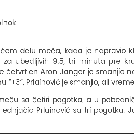
 trećem delu meča, kada je napravio 
ć, za ubedljivih 9:5, tri minuta pre 
 te četvrtien Aron Janger je smanjio n
+3”, Prlainović je smanjio, ali vremen
meču sa četiri pogotka, a u pobedničk
 prednjačio Prlainović sa tri pogotka