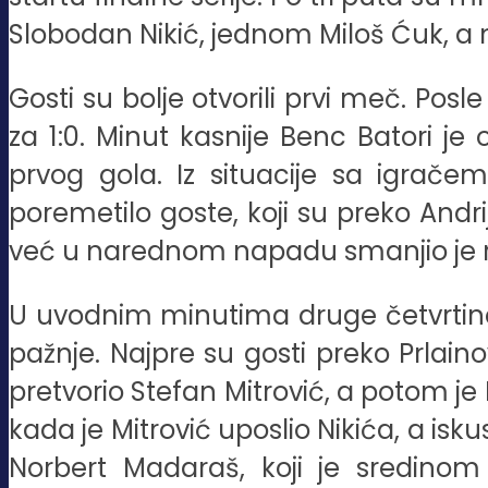
Slobodan Nikić, jednom Miloš Ćuk, a ne
Gosti su bolje otvorili prvi meč. Pos
za 1:0. Minut kasnije Benc Batori je
prvog gola. Iz situacije sa igrače
poremetilo goste, koji su preko Andri
već u narednom napadu smanjio je raz
U uvodnim minutima druge četvrtine o
pažnje. Najpre su gosti preko Prlainov
pretvorio Stefan Mitrović, a potom je 
kada je Mitrović uposlio Nikića, a isk
Norbert Madaraš, koji je sredinom