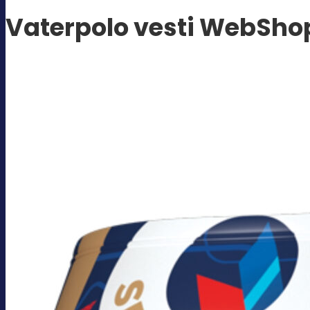
Vaterpolo vesti WebSho