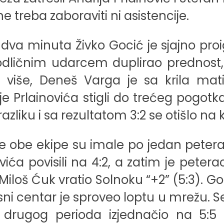
 treba zaboraviti ni asistencije.
le dva minuta Živko Gocić je sjajno pr
 odličnim udarcem duplirao prednost,
m više, Deneš Varga je sa krila mat
je Prlainovića stigli do trećeg pogotka
liku i sa rezultatom 3:2 se otišlo na 
be ekipe su imale po jedan peterac a
ića povisili na 4:2, a zatim je peterac
Miloš Ćuk vratio Solnoku “+2” (5:3). G
usni centar je sproveo loptu u mrežu. S
 drugog perioda izjednačio na 5:5 i