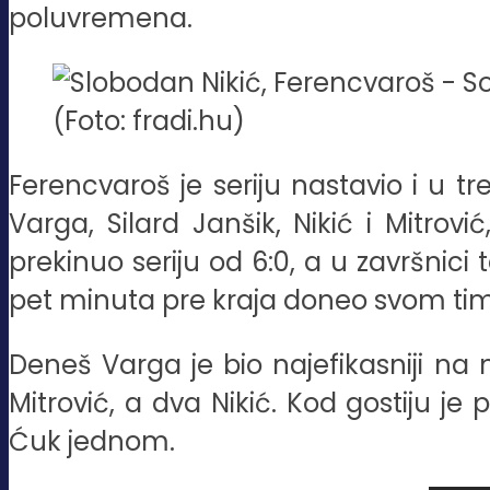
poluvremena.
(Foto: fradi.hu)
Ferencvaroš je seriju nastavio i u
Varga, Silard Janšik, Nikić i Mitrovi
prekinuo seriju od 6:0, a u završnici
pet minuta pre kraja doneo svom timu “
Deneš Varga je bio najefikasniji na 
Mitrović, a dva Nikić. Kod gostiju je
Ćuk jednom.