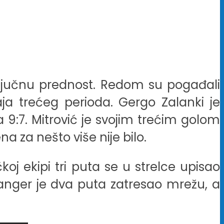
ključnu prednost. Redom su pogađali
kraja trećeg perioda. Gergo Zalanki je
a 9:7. Mitrović je svojim trećim golom
a za nešto više nije bilo.
oj ekipi tri puta se u strelce upisao
, Janger je dva puta zatresao mrežu, a