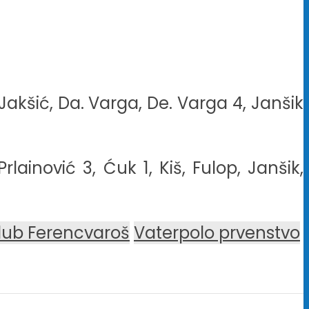
 Jakšić, Da. Varga, De. Varga 4, Janšik
rlainović 3, Ćuk 1, Kiš, Fulop, Janšik,
lub Ferencvaroš
Vaterpolo prvenstvo