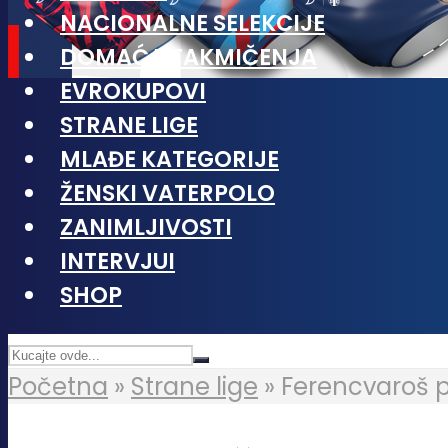
NACIONALNE SELEKCIJE
DOMAĆA TAKMIČENJA
EVROKUPOVI
STRANE LIGE
MLAĐE KATEGORIJE
ŽENSKI VATERPOLO
ZANIMLJIVOSTI
INTERVJUI
SHOP
Početna
»
Strane lige
»
Ferencvaroš po