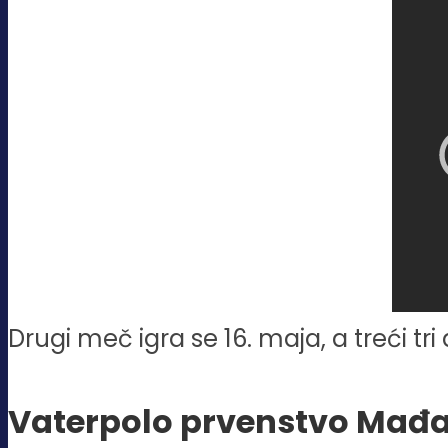
Drugi meč igra se 16. maja, a treći tri
Vaterpolo prvenstvo Mađars