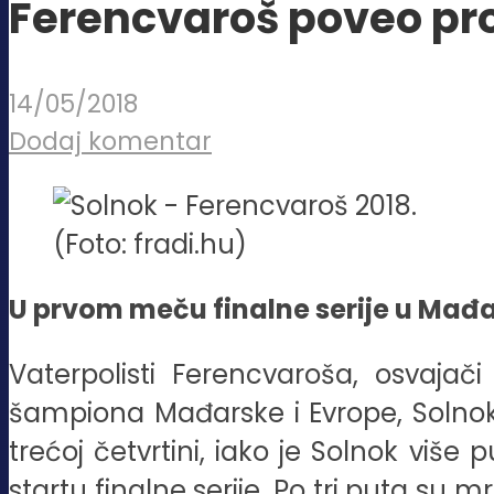
Ferencvaroš poveo prot
14/05/2018
Dodaj komentar
(Foto: fradi.hu)
U prvom meču finalne serije u Mađar
Vaterpolisti Ferencvaroša, osvajač
šampiona Mađarske i Evrope, Solnoka.
trećoj četvrtini, iako je Solnok više 
startu finalne serije. Po tri puta su m