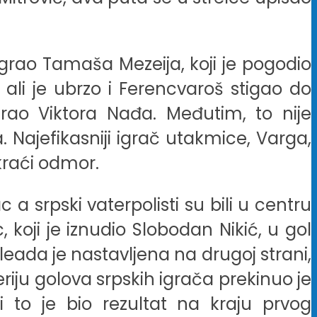
oigrao Tamaša Mezeija, koji je pogodio
 ali je ubrzo i Ferencvaroš stigao do
irao Viktora Nađa. Međutim, to nije
. Najefikasniji igrač utakmice, Varga,
kraći odmor.
 srpski vaterpolisti su bili u centru
, koji je iznudio Slobodan Nikić, u gol
oleada je nastavljena na drugoj strani,
eriju golova srpskih igrača prekinuo je
 to je bio rezultat na kraju prvog