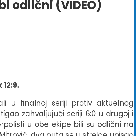
bi odlični (VIDEO)
 12:9.
 u finalnoj seriji protiv aktuelnog
ao zahvaljujući seriji 6:0 u drugoj i
rpolisti u obe ekipe bili su odlični na
n Mitrović, dva puta se u strelce upisao