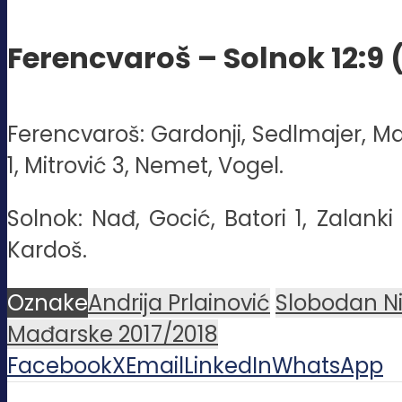
Ferencvaroš – Solnok 12:9 (2:
Ferencvaroš: Gardonji, Sedlmajer, Mada
1, Mitrović 3, Nemet, Vogel.
Solnok: Nađ, Gocić, Batori 1, Zalanki 
Kardoš.
Oznake
Andrija Prlainović
Slobodan Ni
Mađarske 2017/2018
Facebook
X
Email
LinkedIn
WhatsApp